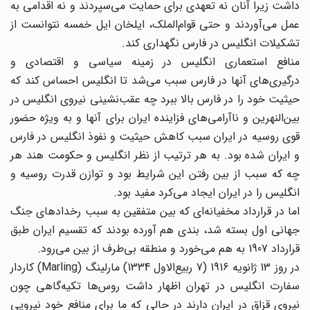
داشت زیرا آنان نه تعهدی برای حمایت می‌سپردند و نه اقدامی به
عمل می‌آوردند و حتی قوام‌الملک، ایلخان ایل خمسه نتوانست از
تشکیلات انگلیس در فارس نگهداری کند.
منافع استعماری انگلیس در زمینه سیاسی و اقتصادی و
درگیری‌های آنها در فارس سبب می‌شد تا انگلیس احساس کند که
حیثیت خود را در فارس بالا ببرد چه عقب‌نشینی نیروی انگلیس در
بین‌النهرین و ناآرامی‌های فزاینده ایران برای آنها و به ویژه حضور
قوی روسیه در ایران سبب کاهش حیثیت و نفوذ انگلیس در فارس
و ایران شده بود. به هر ترتیب از نظر انگلیس و حکومت هند هر
چه که سبب از بین رفتن این شرایط بود و توازن قدرت روسیه و
انگلیس را در ایران ایجاد می‌کرد مفید بود.
اما در قرارداد مخفیانه‌ای که بین متفقین به سبب رخدادهای جنگ
جهانی اول بسته شد، بندی هم آورده بودند که تقسیم ایران طبق
قرارداد 1907 به هم می‌خورد و منطقه بی‌طرف از بین می‌رود.
در روز 13 ژانویه 1916 (7 ربیع‌الاول 1334) مارلینگ (Marling) کاردار
سفارت انگلیس در تهران اظهار داشت روس‌ها تکیه‌گاهی چون
نیروی قزاق در ایران دارند در حالی که ما برای منافع خود نیرویی