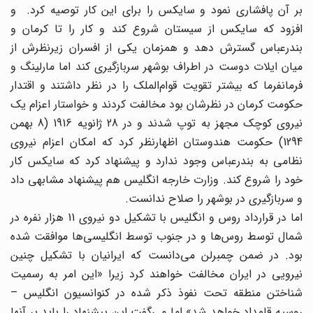
بر آن پافشاری نمود و سایکس را برای این کار توصیه کرد. و
افزود که سایکس از سیستان شروع کند و کار را تا کرمان و
بندرعباس گسترش دهد و همزمان یکی از افسران زیرنظرش از
میان ایلات دوست در اطراف بوشهر سربازگیری کند اما مارلینگ و
فرمانفرما که بیشتر تقویت قوام‌الملک را در نظر داشتند و اقتدار
حکومت کرمان در نظرشان بود مخالفت کردند و خواستار اعزام یک
نیروی کوچک مجهز به توپ شدند و در 28 ژانویه 1916 (8 بهمن
1294) حکومت هندوستان اظهارنظر کرد که امکان اعزام نیروی
نظامی به بندرعباس وجود ندارد و پیشنهاد کرد که سایکس کار
خود را شروع کند. وزارت خارجه انگلیس هم پیشنهاد مشابهی داد
و سربازگیری در بوشهر را صلاح ندانست.
اما در قرارداد روس و انگلیس با تشکیل دو نیروی 11 هزار نفره در
شمال توسط روس‌ها و در جنوب توسط انگلیسی‌ها موافقت شده
بود. در ضمن چمبرلن می‌دانست که ایرانیان با تشکیل چنین
نیرویی در ایران مخالفت خواهند کرد زیرا «این امر به رسمیت
شناختن منطقه تحت نفوذ ذکر شده در کنوانسیون انگلیس –
روسیه قلمداد خواهد شد» اما می‌گفت این پیشنهاد را باید بر آنها