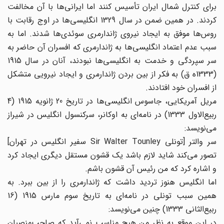
برای کنترل شمال ایران تأسیس کنند اما ایرانی‌ها با آن مخالفت
کردند. در همین ضمن در سال 1329 انگلیسی‌ها در اوج رقابت با
روس‌ها موفق به ایجاد نیروی ژاندارمری سوئدی‌ها شدند. اما به
سبب عدم اعتماد انگلیسی‌ها به ژاندارمری که افسران آن حاضر به
سر سپردگی و خدمت به انگلیسی‌ها نبودند، آنان در سال 1915
(1333ه‌ ق) به فکر از بین بردن ژاندارمری و ایجاد نیرویی متشکل
از افسران خود افتادند.
مریل آمریکایی، جاسوس انگلیسی‌ها در تاریخ 20 ژانویه 1915 (4
ربیع‌الاول 1333) در نامه‌ای به اوکانر، سرکنسول انگلیس در شیراز
می‌نویسد:
سر والتر [تونلی Sir Walter Tounley سفیر انگلیس در تهران]
تصور می‌کند شاید لازم باشد یک قشون مستقل دیگری ایجاد کرد
و اشاره کرد که من رئیس آن قشون باشم.
اما انگلیس هنوز تردید داشت که ژاندارمری را از بین ببرد. به
همین سبب تونلی در نامه‌ای به تاریخ سوم مارس 1915 (16
ربیع‌الثانی 1333) چنین می‌نویسد:
در این موقع به نظر من هیچ مناسب نمی‌آید که صاحب‌منصبان