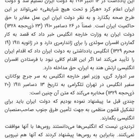
این یادداشت در 14 اکتبر 1910 به دولت ایران تسلیم شد و دولت
ایران اعلام کرد «هرگز و تحت هیچ شرایطی» نمی‌تواند بر این
طرح صحه بگذارد و به نظر دولت ایران این عمل مغایر با حق
حاکمیت ایران است. ضمناً در 26 دسامبر 1910 (23 ذی‌حجه 1328)
دولت ایران به وزارت خارجه انگلیس خبر داد که قصد به کار
گماردن افسران سوئدی را برای ژاندارمری دارد و در ژانویه 1911 (19
محرم 1329) انگلیس یادداشتی به دولت ایران ‌داد که اقدام ایران
را تأیید می‌کند اما اگر این اقدام کافی نبود با فرستادن افسران
انگلیسی ارتش هند به ایران، حق مداخله دارد.
سر ادوارد گری، وزیر امور خارجه انگلیس به سر جرج بوکانان،
سفیر انگلیس در تهران تلگرامی به تاریخ 13 دسامبر 1911 (20
ذی‌حجه 1329) مخابره می‌کند که متن آن چنین است:
چندی قبل ما پیشنهاد نموده بودیم که دولت ایران باید برای
تشکیل قشون منظمی به جهت تأمین طرق جنوب صاحب‌منصبان
انگلیسی بگمارند.
تردیدی نیست که انگلیس‌ها می‌دانستند روس‌ها با آنها موافقت
نمی‌کنند. بنابراین به روس‌ها پیشنهاد کردند که آنها هم نیرویی