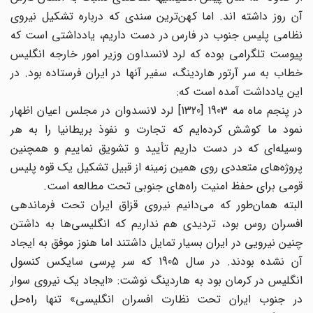
آن روز داشته اند. اما کهن‌ترین سندی که درباره تشکیل نیروی
نظامی پلیس جنوب در فارس در دست داریم، یادداشتی است که
پیوست تلگرامی بوده که لرد لانسداون وزیر امور خارجه انگلیس
خطاب به سر آرتور هاردینگ، سفیر آنها در ایران فرستاده بود. در
این یادداشت آمده است که:
در پنجم ماه مه 1903 [1320] لرد لانسدوان در مجلس اعیان اظهار
نمود ما کوشش کرده‌ایم که تجارت و نفوذ بریطانیا را به هر
وسیله‌ای که در دست داریم تأیید و تشویق نماییم و همچنین
پروژه‌های متعددی روی همین زمینه از قبیل تشکیل یک قوه پلیس
قومی برای حفظ امنیت راه‌های جنوبی تحت مطالعه است.
البته همان‌طور که می‌دانیم نیروی قزاق ایران تحت فرماندهی
افسران روس‌ بود، تردیدی هم نداریم که انگلیسی‌ها به داشتن
چنین نیرویی در ایران بسیار تمایل داشتند اما هنوز موفق به ایجاد
آن نشده بودند. در سال 1905 که سر پرسی سایکس کنسول
انگلیس در کرمان بود به هاردینگ نوشت: «ایجاد یک نیروی سوار
در جنوب ایران تحت نظارت افسران انگلیسی» تنها راه‌حل