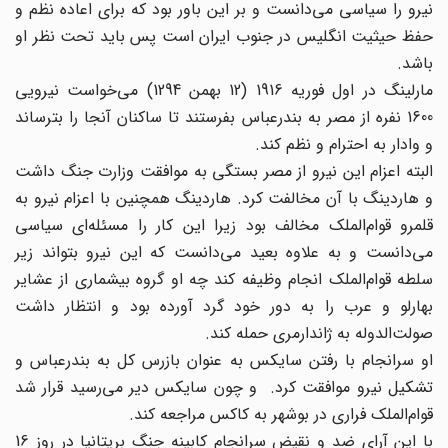
نیرو را سیاسی می‌دانست و بر این باور بود که برای اعاده نظم و
حفظ حیثیت انگلیس در جنوب ایران است پس باید تحت نظر او
باشد.
مارلینگ در اول فوریه 1916 (12 بهمن 1294) می‌خواست نیرویی
1600 نفره از مصر به بندرعباس بفرستند تا ساکنان آنجا را بترساند
و وادار به احترام و نظم کند.
البته اعزام این نیرو از مصر بستگی به موافقت وزارت جنگ داشت
و هاردینگ با آن مخالفت کرد. هاردینگ همچنین با اعزام نیرو به
قلمرو قوام‌الملک مخالف بود زیرا این کار را مسئله‌ای سیاسی
می‌دانست و به علاوه بعید می‌دانست که این نیرو بتواند زیر
سلطه قوام‌الملک انجام وظیفه کند چه او گروه بیشماری از عشایر
بهارلو و عرب را به دور خود گرد آورده بود و انتظار داشت
صولت‌الدوله به ژاندارمری حمله کند.
او سرانجام با رفتن سایکس به عنوان بازرس کل به بندرعباس و
تشکیل نیرو موافقت کرد. و چون سایکس دیر می‌رسید قرار شد
قوام‌الملک فراری در بوشهر به کاکس مراجعه کند.
با این آرای ضد و نقیض سرانجام کابینه جنگ بریتانیا در روز 16