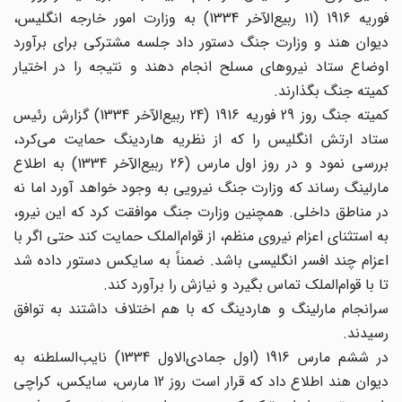
فوریه 1916 (11 ربیع‌الآخر 1334) به وزارت امور خارجه انگلیس،
دیوان هند و وزارت جنگ دستور داد جلسه مشترکی برای برآورد
اوضاع ستاد نیروهای مسلح انجام دهند و نتیجه را در اختیار
کمیته جنگ بگذارند.
کمیته جنگ روز 29 فوریه 1916 (24 ربیع‌الآخر 1334) گزارش رئیس
ستاد ارتش انگلیس را که از نظریه‌ هاردینگ حمایت می‌کرد،
بررسی نمود و در روز اول مارس (26 ربیع‌الآخر 1334) به اطلاع
مارلینگ رساند که وزارت جنگ نیرویی به وجود خواهد آورد اما نه
در مناطق داخلی. همچنین وزارت جنگ موافقت کرد که این نیرو،
به استثنای اعزام نیروی منظم، از قوام‌الملک حمایت کند حتی اگر با
اعزام چند افسر انگلیسی باشد. ضمناً به سایکس دستور داده شد
تا با قوام‌الملک تماس بگیرد و نیازش را برآورد کند.
سرانجام مارلینگ و هاردینگ که با هم اختلاف داشتند به توافق
رسیدند.
در ششم مارس 1916 (اول جمادی‌الاول 1334) نایب‌السلطنه به
دیوان هند اطلاع داد که قرار است روز 12 مارس، سایکس، کراچی