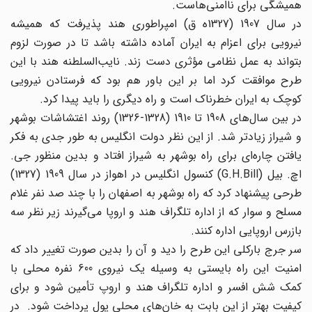
همیشگی برای ناامنی‌هاست.
در سال 1907 (1327ه‌ ق) امپراطوری هند پذیرفت که همیشه
نیرویی برای اعزام به ایران آماده داشته باشد تا در صورت لزوم
بتواند به عمل نظامی مؤثری دست زند. نایب‌السلطنه هند با این
طرح موافقت کرد اما بر این باور هم بود که فرستادن نیرویی
کوچک به ایران خطرناک است و راه دیگری را باید پیدا کرد.
در بین سال‌های 1908 تا 1910 (1328-1326) روند اغتشاشات بوشهر
و شیراز زیادتر شد. از این نظر دولت انگلیس به طور جدی به فکر
یافتن چاره‌ای برای راه بوشهر به شیراز افتاد و بدین منظور جی.
اچ. بیل (G.H.Bill) کنسول انگلیس در اهواز در سال 1909 (1327)
طرحی پیشنهاد کرد که راه بوشهر به اصفهان را با چند صد نفر غلام
مسلح و سوار که از اداره تلگراف هند و اروپا می‌گیرند زیر نظر سه
بازرس اروپایی اداره کنند.
سر جرج بارکلی این طرح را دید و آن را بدین صورت تغییر داد که
امنیت این راه بایستی به وسیله یک نیروی 600 نفره محلی با
کمک شش افسر و اداره تلگراف هند و اروپ تأمین شود و برای
کیفیت بهتر از این بابت به خان‌های محلی پول پرداخت شود. در