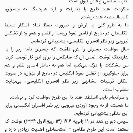
نظریه منطقی و قابل قبول است.
حکومت هند طرح را پذیرفت و لرد هاردینگ به چمبرلن،
نایب‌السلطنه هند نوشت:
ما به طور کلی به ارزش و ضرورت حفظ نماد آشکار تسلط
انگلستان در خارج از قلمرو نفوذ روسیه واقفیم و همواره از تشکیل
نیرویی زیر نظر افسران انگلیسی، پشتیبانی کرده‌ایم.
حال موافقت چمبرلن را لازم داشت که چمبرلن نامه زیر را به
هاردینگ نوشت، ضمن آن که سایکس را برای این کار توصیه کرد:
من مشکلات را درک می‌کنم، اما هم به خاطر احیای نظم و هم
برای جلوگیری از تقلیل نفوذ انگلیس در خارج از تهران، در صورت
امکان ترتیبات مشابهی زیر نظر افسران انگلیسی، بی‌نهایت
مطلوب است.
و سرانجام نایب‌السلطنه هند با این طرح موافقت کرد و نوشت:
ما همیشه از به وجود آوردن نیرویی زیر نظر افسران انگلیسی برای
این منظور پشتیبانی کرده‌ایم.
سپس دیوان هند در 19 ژانویه 1916 (13 ربیع‌الاول 1334) نوشت که
معتقد است این طرح نظامی – استحفاظی اهمیت زیادی دارد و