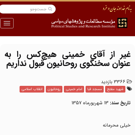
منو
غیر از آقای خمینی هیچ‌کس را به
عنوان سخنگوی روحانیون قبول نداریم
3366 بازدید
شهید مفتح
مسجد قبا
امام خمینی
روحانیون
انقلاب اسلامی
تاریخ سند:
13 شهریورماه 1357
خیلی محرمانه