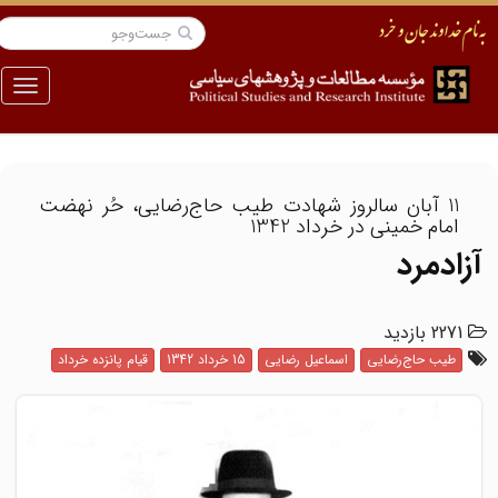
منو
11 آبان سالروز شهادت طیب حاج‌رضایی، حُر نهضت
امام خمینی در خرداد 1342
آزادمرد
2271 بازدید
طیب حاج‌رضایی
اسماعیل رضایی
15 خرداد 1342
قیام پانزده خرداد