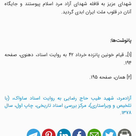
شهدای عزیز به قافله شهداى آزاد مرد اسلام پیوستند و جایگاه
آنان در قلوب ملت ایران ابدى گردید.
پانوشت‌ها:
[1]ـ قیام خونین پانزده خرداد 42 به روایت اسناد، دهنوی، صفحه
194.
[2] همان، صفحه 195.
آزادمرد، شهید طیب حاج رضایی به روایت اسناد ساواک، (با
تلخیص و ویراستاری)، مرکز بررسی اسناد تاریخی، چاپ اول، سال
1378.