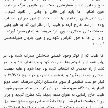
حاج رضایى زده و شعارهایى تحت این عناوین: مرگ بر طیب
خون آشام... ما باید این قاتل و جانى را نابود کنیم....
مى‌دادند...فورى زندانیان را که سخت از این جریان عصبانى
بوده... از بند خارج کرده و طیب را از نظر این که به طور یقین
صدمات بدنى سختى به وى وارد مى‌شد به زندان مجرد آورده و
او را آن جا به طور انفرادى نگهدارى و عین جریان صورتمجلس
گردید.»
امّا طیب که از کوثر وجود خمینى بت‌شکن سیراب شده بود در
برابر همه این نامردمی‌ها مقاومت کرد و مردانه ایستاد و حاضر
نشد از راه جدیدى که انتخاب کرده بود جدا شود و علیه نهضت
اسلامى موضعى بگیرد و به همین دلیل نیز در تاریخ 42/4/27 با
کیفر خواست تنظیمى از سوى دادستان ارتش سرهنگ احمد دولو
قاجار به بیدادگاه سپرده شد. در متن کیفر خواست، مرحوم شهید
طیب حاج رضایى به عنوان متهم ردیف یک مطرح گردید و براى
وى درخواست اعدام شد. نهایتاً دادگاه نظامی وى و حاج اسماعیل
رضایى را به اعدام محکوم کرد وحکم صادره درتاریخ 42/8/11 به