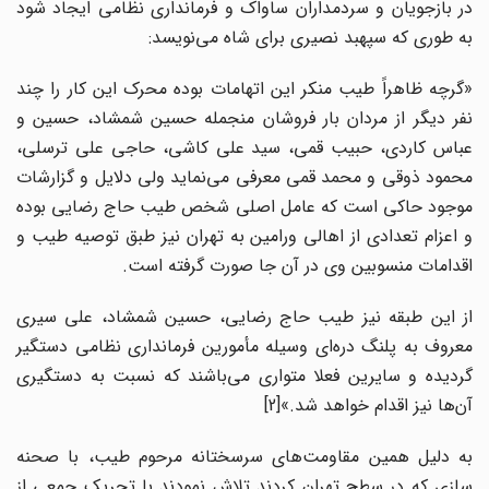
در بازجویان و سردمداران ساواک و فرماندارى نظامى ایجاد شود
به طورى که سپهبد نصیرى براى شاه مى‌نویسد:
«گرچه ظاهراً طیب منکر این اتهامات بوده محرک این کار را چند
نفر دیگر از مردان بار فروشان منجمله حسین شمشاد، حسین و
عباس کاردى، حبیب قمى، سید على کاشى، حاجى على ترسلى،
محمود ذوقى و محمد قمى معرفى مى‌نماید ولى دلایل و گزارشات
موجود حاکى است که عامل اصلى شخص طیب حاج رضایى بوده
و اعزام تعدادى از اهالى ورامین به تهران نیز طبق توصیه طیب و
اقدامات منسوبین وى در آن جا صورت گرفته است.
از این طبقه نیز طیب حاج رضایى، حسین شمشاد، على سیرى
معروف به پلنگ دره‌اى وسیله مأمورین فرماندارى نظامى دستگیر
گردیده و سایرین فعلا متوارى مى‌باشند که نسبت به دستگیرى
آن‌ها نیز اقدام خواهد شد.»[2]
به دلیل همین مقاومت‌هاى سرسختانه مرحوم طیب، با صحنه
سازى که در سطح تهران کردند تلاش نمودند با تحریک جمعى از