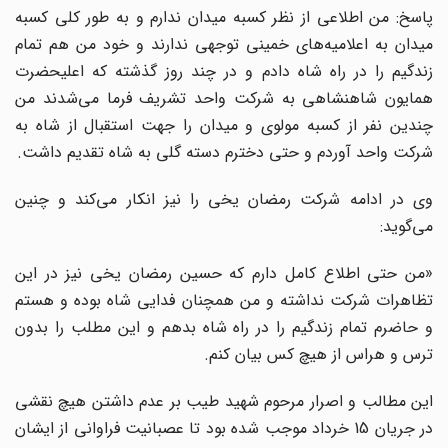
پاسخ: من اطلاعى از نظر کسبه میدان ندارم و به طور کلى کسبه
میدان به اعلامیه‌هاى خمینى توجهى ندارند و خود من هم تمام
زندگیم را در راه شاه دادم و در چند روز گذشته که اعلیحضرت
همایون شاهنشاهى به شرکت واحد تشریف فرما مى‌شدند من
چندین نفر از کسبه مولوى و میدان را جهت استقبال از شاه به
شرکت واحد آوردم و حتى دخترم دسته گلى به شاه تقدیم داشت.
وى در ادامه شرکت رمضان یخى را نیز انکار مى‌کند و چنین
مى‌گوید:
«من حتى اطلاع کامل دارم که حسین رمضان یخى نیز در این
تظاهرات شرکت نداشته و من همچنان فدایى شاه بوده و هستم
و حاضرم تمام زندگیم را در راه شاه بدهم و این مطلب را بدون
ترس و هراس از هیچ کس بیان کنم.
این مطالب و اصرار مرحوم شهید طیب بر عدم داشتن هیچ نقشى
در جریان 15 خرداد موجب شده بود تا عصبانیت فراوانى از ایشان