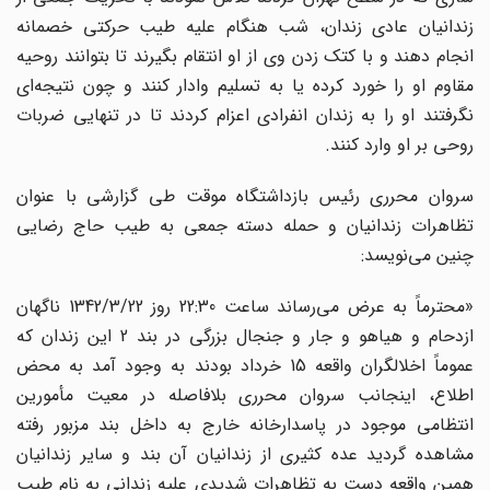
زندانیان عادى زندان، شب هنگام علیه طیب حرکتى خصمانه
انجام دهند و با کتک زدن وى از او انتقام بگیرند تا بتوانند روحیه
مقاوم او را خورد کرده یا به تسلیم وادار کنند و چون نتیجه‌اى
نگرفتند او را به زندان انفرادى اعزام کردند تا در تنهایى ضربات
روحى بر او وارد کنند.
سروان محررى رئیس بازداشتگاه موقت طى گزارشى با عنوان
تظاهرات زندانیان و حمله دسته جمعى به طیب حاج رضایى
چنین مى‌نویسد:
«محترماً به عرض مى‌رساند ساعت 22:30 روز 1342/3/22 ناگهان
ازدحام و هیاهو و جار و جنجال بزرگى در بند 2 این زندان که
عموماً اخلالگران واقعه 15 خرداد بودند به وجود آمد به محض
اطلاع، اینجانب سروان محررى بلافاصله در معیت مأمورین
انتظامى موجود در پاسدارخانه خارج به داخل بند مزبور رفته
مشاهده گردید عده کثیرى از زندانیان آن بند و سایر زندانیان
همین واقعه دست به تظاهرات شدیدى علیه زندانى به نام طیب