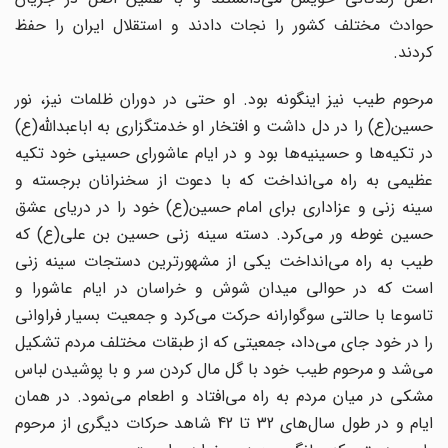
حوادث مختلف کشور را نجات دادند و استقلال ایران را حفظ
کردند.
مرحوم طیب نیز اینگونه بود. او حتى در دوران ظلمات نیز، نور
حسین(ع) را در دل داشت و افتخار او خدمتگزارى به اباعبداللّه‌(ع)
در تکیه‌ها و حسینیه‌ها بود و در ایام عاشوراى حسینى خود تکیه
عظیمى به راه مى‌انداخت که با دعوت از سخنرانان برجسته و
سینه زنى و عزادارى براى امام حسین(ع) خود را در دریاى عشق
حسین غوطه ور مى‌کرد. دسته سینه زنى حسین بن على(ع) که
طیب به راه مى‌انداخت یکى از مشهورترین دستجات سینه زنى
است که در حوالى میدان شوش و خراسان در ایام عاشورا و
تاسوعا با حالتى سوگوارانه حرکت مى‌کرد و جمعیت بسیار فراوانى
را در خود جاى مى‌داد، جمعیتى که از طبقات مختلف مردم تشکیل
مى‌شد و مرحوم طیب خود با گل مال کردن سر و با پوشیدن لباس
مشکى در میان مردم به راه مى‌افتاد و اطعام مى‌نمود. در همان
ایام و در طول سال‌هاى 32 تا 42 شاهد حرکات دیگرى از مرحوم