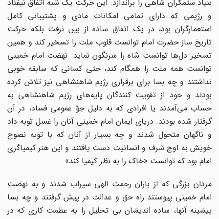
بنیاد ستمگران شاهى را براندازد. این حرکت یک شبه اتفاق نیفتاد
و رژیمى که داراى تمامى امکانات مادى و پشتیبانى کامل
استعمارگران بود، در یک اتفاق ساده از بین نرفت بلکه حرکت
تاریخ ساز حضرت امام توانست قلوب ملت را تسخیر کند و همین
تسخیر دل‌ها توانست شاه را سرنگون نماید. نهضت امام خمینى
توانست همه ملت را همگام کند، حتى کسانى که سابقه خوبى
نداشتند و چه بسا براى برقرارى رژیم شاهنشاهى نیز تلاش کرده
بودند و خود از تقویت کنندگان پایه‌هاى رژیم شاهنشاهى به
حساب مى‌آمدند یا افرادى که به دلیل جوّ عمومى فساد، در آن
گرفتار شده بودند. دریاى ایمان امام خمینى آنان را غسل توبه داد
و ناگهان متحول شدند و چه بسیار از آنان که با توبه نصوح
خویش به اوج شرف و انسانیت دست یافتند و این هنر کیمیاگرى
امام بود که توانست «خاک را به نظر کیمیا کند»
مردان بزرگى که از باران رحمت الهى سیراب شدند و به نهضت
امام خمینى پیوستند راه حق و عدالت در پیش گرفتند و چه بسا
پیشینه آنها، ساده اندیشان بى تحلیل را به عظمت کارى که در