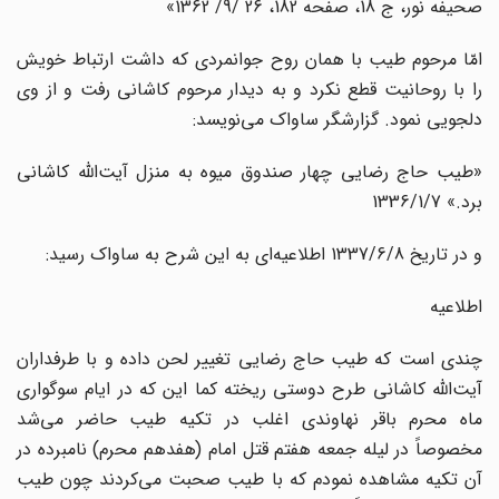
صحیفه نور، ج 18، صفحه 182، 26 /9/ 1362»
امّا مرحوم طیب با همان روح جوانمردى که داشت ارتباط خویش
را با روحانیت قطع نکرد و به دیدار مرحوم کاشانى رفت ‌و از وى
دلجویى نمود. گزارشگر ساواک مى‌نویسد:
«طیب حاج رضایى چهار صندوق میوه به منزل آیت‌اللّه‌ کاشانى
برد.» 1336/1/7
و در تاریخ 1337/6/8 اطلاعیه‌اى به این شرح به ساواک رسید:
اطلاعیه
چندى است که طیب حاج رضایى تغییر لحن داده و با طرفداران
آیت‌اللّه‌ کاشانى طرح دوستى ریخته کما این که در ایام سوگوارى
ماه محرم باقر نهاوندى اغلب در تکیه طیب حاضر مى‌شد
مخصوصاً در لیله جمعه هفتم قتل امام (هفدهم محرم) نامبرده در
آن تکیه مشاهده نمودم که با طیب صحبت مى‌کردند چون طیب