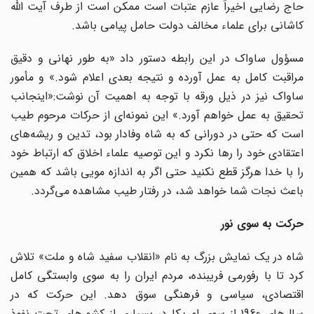
حاج رضایى اخیراً عازم عتبات است ممکن است از طرف آیت اللّه‌
کاشانى براى علماء مخالف دولت حامل پیامى باشد.
مسؤول ساواک در این رابطه دستور داد «به طور نهانى و دقیق
مراقبت کامل به عمل آورده و نتیجه بعدى اعلام شود.» و مأمور
ساواک نیز در ذیل ورقه با توجه به اهمیت آن نوشت:«اینجانب
تحقیق به عمل خواهم آورد.» این نمونه‌اى از حرکات مرحوم طیب
است که حتى در دورانى که به شاه وفادار بود، تدین و ریشه‌هاى
اعتقادى خود را رها نکرد و این توصیه علماء اخلاق که ارتباط خود
را با خدا هرگز قطع نکنید حتى اگر به اندازه مویى باشد که همین
باعث نجات شما خواهد شد، در رفتار طیب مشاهده مى‌گردد.
حرکت به سوى نور
شاه در یک نمایش بزرگ به نام «انقلاب سفید شاه و ملت» تلاش
کرد تا با رفورمى فریبنده، مردم ایران را به سوى وابستگی کامل
اقتصادى، سیاسى و فرهنگى سوق دهد. این حرکت که در
سال‌هاى 1960 از سوى امریکا در بسیارى از کشورهاى تحت نفوذ