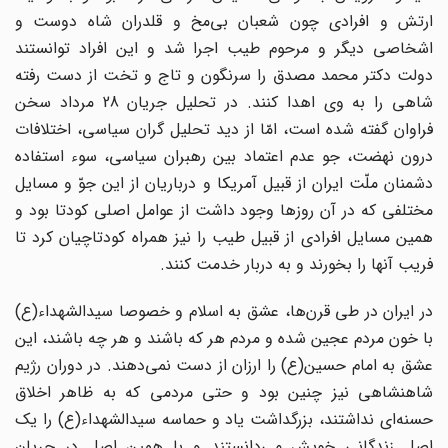
ارتش و افرادى چون شعبان بى‌مخ و قلدران شاه‌ دوست و
اشخاصى دیگر و مرحوم طیب اجرا شد و این افراد توانستند
دولت دکتر محمد مصدق را سرنگون و تاج و تخت از دست رفته
شاهى را به وى اهدا کنند. در تحلیل جریان 28 مرداد سخن
فراوان گفته شده است، امّا از دید تحلیل گران سیاسى، اختلافات
درون نهضت، جو عدم اعتماد بین رهبران سیاسى، سوء استفاده
دشمنان ملّت ایران از قبیل آمریکا و درباریان از این جوّ و مسایل
مختلفى که در آن روزها وجود داشت از عوامل اصلى کودتا بود و
همین مسایل افرادى از قبیل طیب را نیز همراه کودتاچیان کرد تا
فریب آنها را بخورند و به دربار خدمت کنند.
در ایران در طى قرن‌ها، عشق به اسلام و خصوصا سیدالشهداء(ع)
با خون مردم عجین شده و مردم هر که باشند و هر چه باشند، این
عشق به امام حسین(ع) را ارزان از دست نمى‌دهند. در دوران رژیم
شاهنشاهى نیز چنین بود و حتى مردمى که به ظاهر اخلاق
حسنه‌اى نداشتند، بزرگداشت یاد و حماسه سیدالشهداء(ع) را یک
اصل زندگانى خویش مى‌دانستند و با همین اصل در جریان