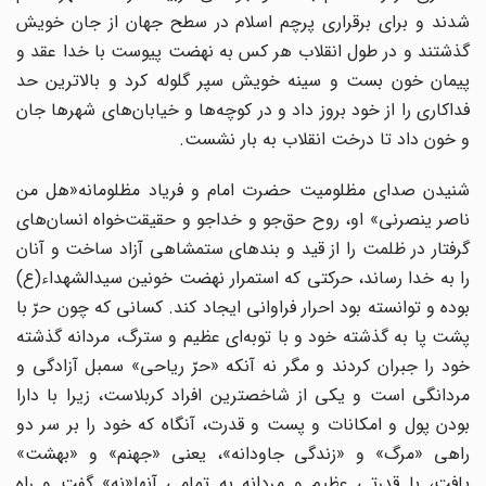
شدند و براى برقرارى پرچم اسلام در سطح جهان از جان خویش
گذشتند و در طول انقلاب هر کس به نهضت پیوست با خدا عقد و
پیمان خون بست و سینه خویش سپر گلوله کرد و بالاترین حد
فداکارى را از خود بروز داد و در کوچه‌ها و خیابان‌هاى شهرها جان
و خون داد تا درخت انقلاب به بار نشست.
شنیدن صداى مظلومیت حضرت امام و فریاد مظلومانه«هل من
ناصر ینصرنى» او، روح حق‌جو و خداجو و حقیقت‌خواه انسان‌هاى
گرفتار در ظلمت را از قید و بندهاى ستمشاهى آزاد ساخت و آنان
را به خدا رساند، حرکتى که استمرار نهضت خونین سیدالشهداء(ع)
بوده و توانسته بود احرار فراوانى ایجاد کند. کسانى که چون حرّ با
پشت پا به گذشته خود و با توبه‌اى عظیم و سترگ، مردانه گذشته
خود را جبران کردند و مگر نه آنکه «حرّ ریاحى» سمبل آزادگى و
مردانگى است و یکى از شاخصترین افراد کربلاست، زیرا با دارا
بودن پول و امکانات و پست و قدرت، آنگاه که خود را بر سر دو
راهى «مرگ» و «زندگى جاودانه»، یعنى «جهنم» و «بهشت»
یافت، با قدرتى عظیم و مردانه به تمامى آنها«نه» گفت و راه