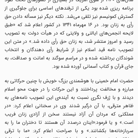
برنامه ریزى شده بود یکى از ترفندهاى اساسى براى جلوگیرى از
گسترش کمونیسم نیز تلقى مى‌شد. نکته دیگر نیز مسأله دادن حق
رأى به زنان بود. در 16 مهرماه 1341 در کشور اعلام شد که «طبق
لایحه انجمن‌هاى ایالتى و ولایتى که در هیأت دولت به تصویب
رسید و امروز منتشر شد، به زنان حق رأى داده شد.» در متن این
تصویب نامه قید اسلام نیز از شرایط رأى دهندگان و انتخاب
شوندگان برداشته شده و در مراسم سوگند به امانت و صداقت، به
جاى قرآن و کتاب آسمانى آورده شده بود.
حضرت امام خمینى با هوشمندى بزرگ خویش با چنین حرکاتى به
مبارزه و مخالفت پرداختند و این حرکات را در جهت محو اسلام
دیدند و با ژرف نگرى نسبت به آینده‌ی این تصویب نامه‌هاى به
ظاهر مترقى، با آن درگیر شدند وى در سخنانى اعلام کرد: «در
مملکتى که مردان آن آزاد نیستند سخن از آزادى زنان فریب
است.» و یا فرمود:«اینان درصدد آن هستند تا دختران ما را به
سربازخانه‌ها بکشانند.» و با صراحت اعلام کرد: «ما با ترقى