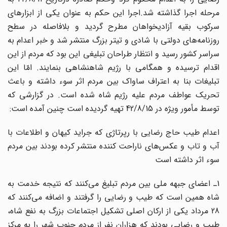
مرحله اجرا گذاشته شد.اجرا این حکم به عنوان یکى از ابزارهاى
سرکوب بقیه آزادیخواهان مطرح گردید و بلافاصله در سطح
روزنامه‌هاى دولتى با شادى و تیتر بزرگ منتشر شد و خبر اعدام به
سراسر کشور رسید و انتظار طراحان تبلیغى این بود که مردم از این
اقدام ترسیده و همگامى با رژیم شاهنشاهى بنمایند. امّا این
تبلیغات بنا به اعتراف ساواک بین مردم اثر سوء داشته و باعث
تحریک عواطف مردم علیه رژیم شاه شده است. در گزارشى که
توسط مأمور ویژه در 42/8/15 تهیه گردیده است چنین آمده است:
اعدام طیب حاج رضایى با رپرتاژى که جراید کیهان و اطلاعات با
آب و تاب و عکس‌هاى ناراحت کننده منتشر کرده بودند بین مردم
سوء اثر داشته است
1ـ اعضاى جبهه ملى بین مردم تبلیغ مى‌کنند که نتیجه خدمت به
شاه همین است که طیب و رضایى را گرفتند و اضافه مى‌کنند که
28 مرداد یکى از ارکان اصلى تشکیل اجتماعات بزرگ به نفع شاه،
طیب و رضایى بودند که هزاران نفر از مردم جنوب شهر را به مرکز