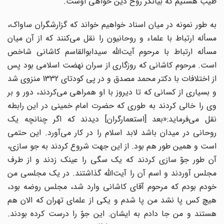
طیب هستیم که بیانگر روح دین خواهى اوست.
به طور نمونه در میان اسناد خواهیم خواند که گزارشگران ساواک،
مسأله ارتباط با علماء و روحانیون را نقل مى‌کنند که از آن میان
مسأله ارتباط با مرحوم آیت‌اللّه‌ سیدابوالقاسم کاشانى شاخص
است. مرحوم کاشانى که روزگارى از سران نهضت اسلامى بود پس
از اختلافات با دکتر محمد مصدق و در پى کودتاى 1332 منزوى شد
و بسیارى از کسانى که تا دیروز با او همراهى مى‌کردند، دور و بر
وى را خالى کردند به طورى که حضرت امام خمینى در این رابطه
نقل مى‌فرماید:«بعد [استعمارگران] دیدند که اگر چنانچه یک
روحانى در میدان باشد لابد اسلام را در کار مى‌آورد. این حتمى
است و همین طور هم بود. از این جهت شروع کردند به جو سازى،
آن طور جوّ سازى کردند که یک سگى را عینک زدند و از طرف
مجلس آوردند و اسم آن را آیت‌اللّه‌ گذاشتند. در یک مجلسى من
خودم بودم که مرحوم آقاى کاشانى وارد شد، مجلس روضه بود،
هیچ کس پا نشد من پا شدم و یکى از علماى تهران که الان هم
هستند و من جا دادم به ایشان. این جوّ را درست کرده بودند.