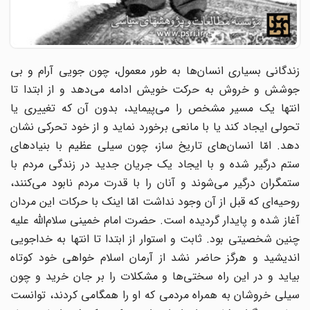
زندگانى بسیاری انسان‌ها به طور معمول، چون جویى آرام و بى
جوشش و خروش به حرکت خویش ادامه مى‌دهد و از ابتدا تا
انتها یک مسیر مشخص را مى‌پیماید، بدون آن که تغییرى یا
تحولى ایجاد کند یا با مانعى برخورد نماید و از خود تحرکى نشان
دهد. امّا انسان‌های تاریخ ساز، چون سیلى عظیم با بنیادهاى
ستم درگیر شده و با ایجاد یک جریان جدید در زندگى مردم با
ستمگران درگیر مى‌شوند و آنان را با قدرت مردم نابود مى‌کنند،
روحیه‌اى که قبل از آن وجود نداشت امّا اینک با حرکات این مردان
آغاز شده و پایدار گردیده است. حضرت امام خمینى سلام‌اللّه‌ علیه
چنین شخصیتى بود. ثابت و استوار از ابتدا تا انتها به خداجویى
اندیشید و هرگز حاضر نشد از آرمان اسلام خواهى خود کوتاه
بیاید و در این راه سختی‌ها و مشکلات را بر جان خرید و چون
سیلى خروشان به همراه مردمى که او را همگامى کردند، توانست