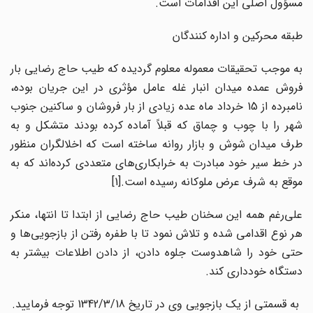
مسؤول اصلى این اقدامات است.
طبقه محرکین و اداره کنندگان
به موجب تحقیقات معموله معلوم گردیده که طیب حاج رضایى بار
فروش عمده میدان انبار غله عامل مؤثرى در این جریان بوده،
نامبرده از 15 خرداد ماه عده زیادى از بار فروشان و ساکنین جنوب
شهر را با چوب و چماق که قبلاً آماده کرده بودند متشکل و به
طرف میدان شوش و بازار روانه ساخته است که اخلالگران منظور
در خط سیر خود مبادرت به خرابکارى‌هاى متعددى کرده‌اند که به
موقع به شرف عرض ملوکانه رسیده است.[1]
على‌رغم همه این سخنان طیب حاج رضایى از ابتدا تا انتها، منکر
هر نوع اقدامى شده و تلاش نمود تا با طفره رفتن از بازجویى‌ها و
حتى خود را شاهدوست جلوه دادن، از دادن اطلاعات بیشتر به
دستگاه خوددارى کند.
به قسمتى از یک بازجویى وى در تاریخ 1342/3/18 توجه فرمایید.