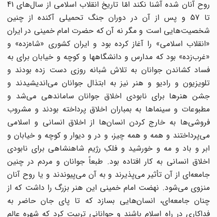
روح آنان شده آشنا نکند امّا تاریخ انقلاب اسلامى از سال‌هاى 41
تا 57 و پس از آن در دوران جنگ تحمیلى آکنده از چنین
شخصیت‌هایى است و مگر نه آن که حضرت امام خمینى در ایران
«انقلاب اسلامى» را آغاز کرده بود و ایران کشورى «شاه‌زده» و
«غرب‌زده» بود که مدارس و دانشگاهها و کوچه و خیابان براى به
فساد کشاندن جوانان به تلاش شبانه روزى دست زده بودند و
تلویزیون و رادیو و هنر نیز به ابتذال جوانان مى‌اندیشیدند و
جشن هنرها براى نابودى اخلاق جوانان ساماندهى مى‌شد و
مطبوعات و سینماها به بمباران اخلاق پرداخته بودند و مشروب
فروشى‌ها به خارج کردن انسان‌ها از اخلاق انسانى و اسلامى
مى‌پرداختند و همه و همه چیز، و در و دیوار و کوچه و خیابان و
ابر و باد و مه و خورشید و فلکِ رژیم شاهنشاهى براى نابودى
اخلاق انسانى به کار افتاده بود. طبعاً جوانان و مردم در چنین
جامعه‌اى از آن تأثیر مى‌پذیرند و به آن مى‌پیوندند و یا روح آنان
منزوى مى‌شود. نهضت امام خمینى این هنر بزرگ را داشت که از
چنان جامعه‌اى، انسان‌هایی بسازد که تا پاى جان حاضر به
فداکارى در راه اسلام باشند و جوانانى تربیت کرد که شهره عالم