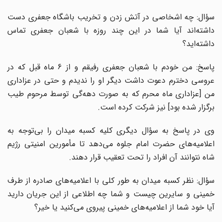
سؤال: چه اشخاصى در آتش زدن و تخریب باشگاه جعفرى دست
داشته‌اند آیا شما در این چند روزه با شعبان جعفرى تماس
داشته‌اید؟
پاسخ: من خودم با شعبان جعفرى رفیقم و از 6 ماه قبل که در
عروسى دخترم دعوت داشت دیگر او را ندیدم و حتى در عزادارى
من [عزادارى ماه محرم که به صورت دهه‌گى توسط مرحوم طیب
برگزار شده بود] نیز شرکت کرده است.
وى در پاسخ به سؤال دیگرى کلیه کسبه میدان را بى‌توجه به
اعلامیه‌هاى حضرت امام جلوه مى‌دهد تا مأمورین امنیتى رژیم
شاه نتوانند آن افراد را تحت تعقیب قرار دهند.
سؤال: نظر کسبه میدان به طور کلى با اعلامیه‌هاى صادره از طرف
خمینى و سایرین چیست و شما چه اطلاعى از این جریان دارید
آیا خود شما از اعلامیه‌هاى خمینى پیروى مى‌کنید یا خیر؟