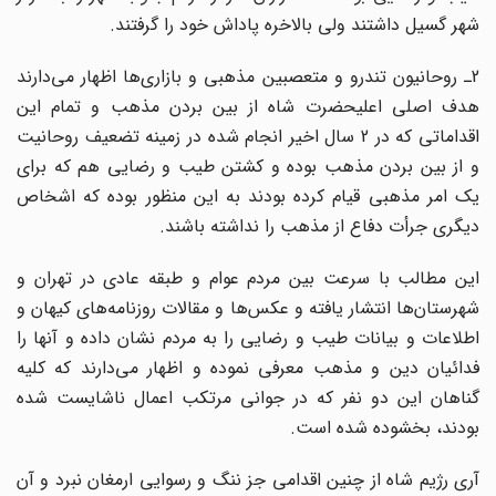
شهر گسیل داشتند ولى بالاخره پاداش خود را گرفتند.
2ـ روحانیون تندرو و متعصبین مذهبى و بازاری‌ها اظهار مى‌دارند
هدف اصلى اعلیحضرت شاه از بین بردن مذهب و تمام این
اقداماتى که در 2 سال اخیر انجام شده در زمینه تضعیف روحانیت
و از بین بردن مذهب بوده و کشتن طیب و رضایى هم که براى
یک امر مذهبى قیام کرده بودند به این منظور بوده که اشخاص
دیگرى جرأت دفاع از مذهب را نداشته باشند.
این مطالب با سرعت بین مردم عوام و طبقه عادى در تهران و
شهرستان‌ها انتشار یافته و عکس‌ها و مقالات روزنامه‌هاى کیهان و
اطلاعات و بیانات طیب و رضایى را به مردم نشان داده و آنها را
فدائیان دین و مذهب معرفى نموده و اظهار مى‌دارند که کلیه
گناهان این دو نفر که در جوانى مرتکب اعمال ناشایست شده
بودند، بخشوده شده است.
آرى رژیم شاه از چنین اقدامى جز ننگ و رسوایى ارمغان نبرد و آن