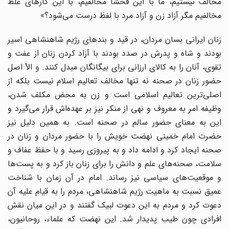
مخالف نیستیم، ما با این فحشا مخالفیم، با این کارهاى غلط
مخالفیم مگر آزاد زن و آزاد مرد با لفظ درست مى‌شود؟»
زنان ایرانى بسان مردان، در قید و بندهاى رژیم شاهنشاهى اسیر
بودند و شاه و پدرش در صدد بودند با آزاد کردن زنان از عفت و
تقوى، آنان را به کالاى ارزانى براى بیگانگان مبدل کنند. و الاّ اصل
حضور زنان در صحنه نه تنها مخالف تعالیم اسلام نیست بلکه از
اصلى‌ترین تعالیم اسلامى است و زن به محض مکلف شدن،
وظیفه امر به معروف و نهى از منکر نیز بر عهده‌اش قرار مى‌گیرد و
این به معناى حضور سالم در صحنه است. به همین دلیل نیز
حضرت امام خمینى نهضت خویش را با حضور مردان و زنان در
صحنه ایجاد کرد و ادامه داد و به پیروزى رسید و با حفظ عفاف و
سلامت، صحنه‌هاى علم و دانش را براى زنان باز کرد و به پست‌ها
و موقعیت‌هاى سیاسى نیز رساند. امام در آن زمان با شناخت
عمیق نسبت به ماهیت رژیم شاهنشاهى، مردم را به قیام علیه آن
دعوت کرد و مردم به این دعوت لبیک گفتند و در این میان نقش
افرادى چون طیب پدیدار شد. این نهضت که علماء، روحانیون،