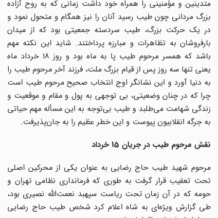
متدینین و مؤمنینى را همراه خود داشت زمانى که به روح آزاده
بزرگ مردانى چون طیب رسید آنان را نیز همگام و متحول نمود و
در یک حرکت بزرگ، طیب سردسته جمعیتى بود که از میدان
بارفروشان به تظاهرات و مبارزه پرداختند. شاید این نکته مهم
باشد که همسر مرحوم طیب پا به ماه بود و روز 18 خرداد ماه
یعنى تنها سه روز پس از قیام بزرگ ملت، فرزند آخر مرحوم طیب را
به دنیا آورد و این نشانگر اوج انتخاب صحیح مرحوم طیب است
چرا که در چنان وضعیتى، بى توجهى به پول و مقام و موقعیت و
زندگى شهامت مى‌طلبد و طیب بى‌توجه به این مسأله مهم حیاتى
به جرگه انقلابیون پیوست و این خطر عظیم را به جان‌پذیرفت.
نقش مرحوم طیب در جریان 15 خرداد
مرحوم شهید طیب حاج رضایى به عنوان یکى از محرکین اصلى
تحت تعقیب قرار گرفت به طورى که فرماندارى نظامى تهران و
حومه که در آن زمان تحت ریاست سپهبد نعمت‌الله نصیرى بود،
طى گزارش ویژه‌اى به شاه اعلام کرد شخص طیب حاج رضایى