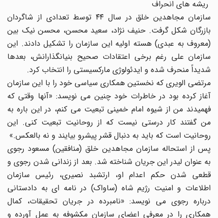
ریشه های انحراف
سازمان مجاهدین خلق در سال ۴۴ توسط تعدادی از شاگردان
بازرگان شکل گرفت. حنیف نژاد، سعید محسن، محسن نیک بین
(معروف به عبدی) هسته اولیه این سازمان را تشکیل دادند. این
سازمان علی رغم برخی اعتقادات صحیح بنیانگذارانش، بعدها
شدیداً منحرف شده و ایدئولوژی مارکسیستی را انتخاب کرد.
مرتضی الویری که نخستین همکاری سیاسی خود را با این سازمان
آغاز کرده بود در خاطرات خود چنین می نویسد: «آنها وقتی که
فهمیدند من از شیوه امام خمینی تبعیت می کنم، در این باره به
من گفتند کار درستی نیست که از روحانیت تبعیت کنی. این
روحانیت است که باید به دنبال قشر پیشرو بیایند و نه بالعکس.»
پس از استحاله سازمان مجاهدین خلق (منافقین) مسعود رجوی
به عنوان لیدر این جریان شناخته شد. بعد از زندانی شدن رجوی و
قطعی شدن حکم اعدام او، ارتشبد نصیری، رئیس سازمان
اطلاعات و امنیت رژیم شاه (ساواک) در نامه ای به دادستانی
درباره رجوی می نویسد: «نامبرده در جریان تحقیقات، کمال
همکاری را در معرفی اعضای سازمان مکشوفه به عمل آورده و