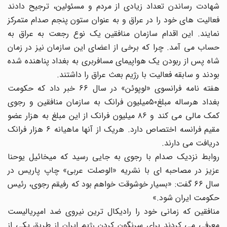
شهادت رساندن تعداد زیادی از مردم و مسئولین، ترجیح دادند
فعالیت های خود را در عراق و به عنوان ستون پنجم صدام متمرکز
نمایند. این اقدام سازمان منافقین یک نوع رجعت به عراق به
حساب می آمد. چرا که برخی از اعضای این سازمان نیز در زمان
شاه پس از ربودن یک هواپیمای مسافربری به بغداد پناهنده شده
بودند و سابقه فعالیت با رژیم بعث عراق را داشتند.
هفته نامه فرانسوی «لوپوئن» در سال ۶۶ خبر داد که حکومت
بغداد هرساله مبلغ۵۰میلیون فرانک به سازمان منافقین و رجوی
کمک مالی می کند و ۸۶ میلیون فرانک از این مبلغ به هزار عضو
مقیم فرانسه اختصاص دارد. هریک از آنها ماهیانه ۶ هزار فرانک
دریافت می دارند.
روابط نزدیک صدام با رجوی به جایی رسید که میخائیل یوحنا
عزیز در مصاحبه ای با نشریه «الوصلت عربی» چاپ پاریس در
سال ۶۶ گفت: «بسیار خوشوقت خواهم بود که رفیقم رجوی، رئیس
حکومت ایران شود.»
منافقین که زمانی خود را رادیکال ترین نیروی ضد امپریالیست
معرفی می کردند برای سرنگون کردن رژیم ایران از طریق یکی از