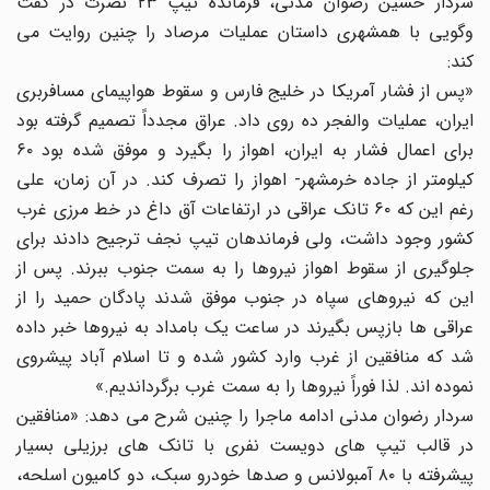
سردار حسین رضوان مدنی، فرمانده تیپ ۲۳ نصرت در گفت
وگویی با همشهری داستان عملیات مرصاد را چنین روایت می
کند:
«پس از فشار آمریکا در خلیج فارس و سقوط هواپیمای مسافربری
ایران، عملیات والفجر ده روی داد. عراق مجدداً تصمیم گرفته بود
برای اعمال فشار به ایران، اهواز را بگیرد و موفق شده بود ۶۰
کیلومتر از جاده خرمشهر- اهواز را تصرف کند. در آن زمان، علی
رغم این که ۶۰ تانک عراقی در ارتفاعات آق داغ در خط مرزی غرب
کشور وجود داشت، ولی فرماندهان تیپ نجف ترجیح دادند برای
جلوگیری از سقوط اهواز نیروها را به سمت جنوب ببرند. پس از
این که نیروهای سپاه در جنوب موفق شدند پادگان حمید را از
عراقی ها بازپس بگیرند در ساعت یک بامداد به نیروها خبر داده
شد که منافقین از غرب وارد کشور شده و تا اسلام آباد پیشروی
نموده اند. لذا فوراً نیروها را به سمت غرب برگرداندیم.»
سردار رضوان مدنی ادامه ماجرا را چنین شرح می دهد: «منافقین
در قالب تیپ های دویست نفری با تانک های برزیلی بسیار
پیشرفته با ۸۰ آمبولانس و صدها خودرو سبک، دو کامیون اسلحه،