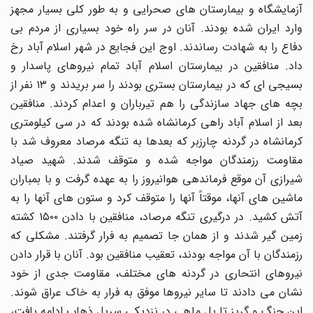
آزمایشگاه و بیمارستان های صحرایی و به طور کلی بسیار مجهز
وارد ایران شده بودند. آنان در سر راه خود بسیاری از مردم بی
دفاع را به شهادت رساندند. اوج این فجایع در شهر اسلام آباد رخ
داد. منافقین در بیمارستان اسلام آباد تمام نیروهای پاسدار و
بسیجی ای که در بیمارستان بستری بودند را سر بریدند و ۱۳ نفر از
بچه های جهاد سازندگی را هم تیرباران و اعدام کردند. منافقین
بعد از اسلام آباد راهی کرمانشاه شده بودند که در سی کیلومتری
کرمانشاه در گردنه چارزبر که بعدها به تنگه مرصاد معروف شد با
مقاومت رزمندگان مواجه شده و متوقف شدند. شهید صیاد
شیرازی آن موقع فرماندهی هوانیروز را به عهده گرفت و با بمباران
ماشین های آنها، موقتاً آنها را متوقف کرد و ستون های آنها را به
آتش کشید. در درگیری تنگه مرصاد، منافقین با دادن ۱۵۰۰ کشته
زمین گیر شدند و از همان جا تصمیم به فرار گرفتند. مشکلی که
رزمندگان با آن مواجه بودند، تعقیب منافقین بود. آنان با قرار دادن
نیروهای انتحاری در گردنه های مختلف، مقاومت جدی از خود
نشان می دادند تا سایر نیروها موفق به فرار به خاک عراق شوند.
این جنگ و گریز تا پل ماهی در نزدیکی سرپل ذهاب ادامه یافت،