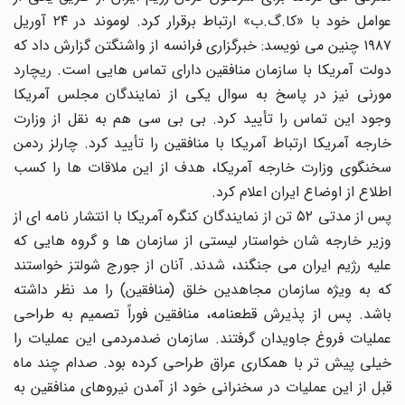
عوامل خود با «کا.گ.ب» ارتباط برقرار کرد. لوموند در ۲۴ آوریل
۱۹۸۷ چنین می نویسد: خبرگزاری فرانسه از واشنگتن گزارش داد که
دولت آمریکا با سازمان منافقین دارای تماس هایی است. ریچارد
مورنی نیز در پاسخ به سوال یکی از نمایندگان مجلس آمریکا
وجود این تماس را تأیید کرد. بی بی سی هم به نقل از وزارت
خارجه آمریکا ارتباط آمریکا با منافقین را تأیید کرد. چارلز ردمن
سخنگوی وزارت خارجه آمریکا، هدف از این ملاقات ها را کسب
اطلاع از اوضاع ایران اعلام کرد.
پس از مدتی ۵۲ تن از نمایندگان کنگره آمریکا با انتشار نامه ای از
وزیر خارجه شان خواستار لیستی از سازمان ها و گروه هایی که
علیه رژیم ایران می جنگند، شدند. آنان از جورج شولتز خواستند
که به ویژه سازمان مجاهدین خلق (منافقین) را مد نظر داشته
باشد. پس از پذیرش قطعنامه، منافقین فوراً تصمیم به طراحی
عملیات فروغ جاویدان گرفتند. سازمان ضدمردمی این عملیات را
خیلی پیش تر با همکاری عراق طراحی کرده بود. صدام چند ماه
قبل از این عملیات در سخنرانی خود از آمدن نیروهای منافقین به