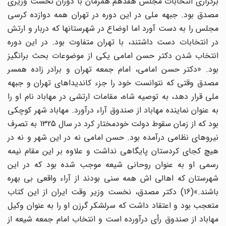
برگزاری انتخابات مجلس هفدهم همزمان با دوران نخست وزیری
مصدق بود. جبهه ملی در این دوره در تهران همه دوازده کرسی
مجلس را به دست آورد اما اوضاع در شهرستانها که دربار و ارتش
در انتخابات دست داشتند، با تهران متفاوت بود. در این دوره
انتخاب شدن دکتر حسن امامی یکی از موضوعات بحث برانگیز
بود. «دکتر حسن امامی، امام جمعه تهران و برادر زاده همسر
مصدق وقتی که نتوانست خود را جزء کاندیداهای تهران و جبهه
ملی قرار دهد، به توصیه شاه، مقامات ارتشی در مهاباد نام او را
به عنوان نماینده مهاباد از صندوق آراء درآورد. مهاباد شهر کوچکی
بود که از زمان سقوط دولت خودمختار کرد در سال 1325 به تصرف
نیروهای نظامی درآمده بود. حسن امامی نه در این شهر و نه در
هیچ کجای کردستان پایگاهی نداشت و علاوه بر این مقام نیمه
رسمی او به عنوان روحانی شیعه موجب شده بود که در این
شهرستان که اهالی اش همه سنی بودند از آراء واقعی بی بهره
باشند.»(16) دکتر مصدق، نخست وزیر وقت ایران از این کتاب
متعجب بود و اعتقاد داشت که سرلشکر گرزن او را به عنوان وکیل
مهاباد از صندوق رأی درآورده است و انتخاب امام جمعه شیعه از