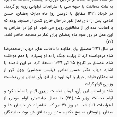
به علت مخالفت با جبهه ملی با اعتراضات فراوانی روبه رو گردید.
در خرداد 1331 مطابق با دومین روز ماه مبارک رمضان، حسن
امامی پس از ادای نماز ظهر در حال خارج شدن از مسجد بوده که
با اهانت عده ای از مخالفین روبرو می شود. او نیز در اعتراض به
این عمل در روز سوم ماه رمضان برای نماز در مسجد حاضر نشد.
(22)
در سال 1331 مصدق برای مقابله با دخالت های دربار، از محمدرضا
شاه درخواست کرد تا وزارت جنگ را به او بسپارد. با عدم موافقت
شاه، مصدق در تاریخ 25 تیر 1331 استعفا کرد. در این فاصله با
اشاره دربار، دکتر حسن امامی (رئیس مجلس) چهل تن از
نمایندگان طرفدار دربار را گرد آورد و از آنها رأی تمایل برای نخست
وزیری قوام گرفت.
شاه بر اساس این رأی، فرمان نخست وزیری قوام را امضاء کرد و
قوام نخست وزیر شد.(23) به دنبال جانشینی قوام موجی از
اعتراضات آغاز شد. در روز 30 تیر که تظاهرات در خیابان ها و
میدان بهارستان به نفع دکتر مصدق رو به افزایش بود، نمایندگان