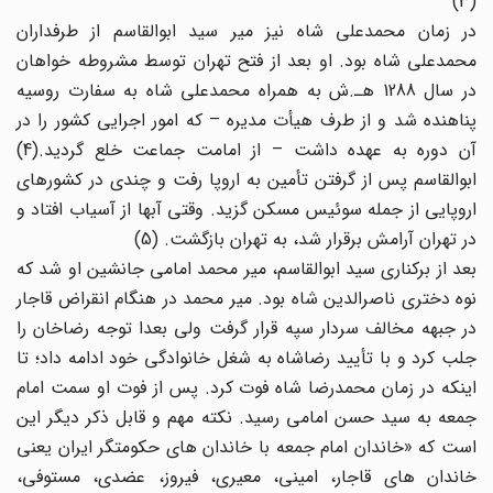
(3)
در زمان محمدعلی شاه نیز میر سید ابوالقاسم از طرفداران
محمدعلی شاه بود. او بعد از فتح تهران توسط مشروطه خواهان
در سال 1288 هـ.ش به همراه محمدعلی شاه به سفارت روسیه
پناهنده شد و از طرف هیأت مدیره – که امور اجرایی کشور را در
آن دوره به عهده داشت – از امامت جماعت خلع گردید.(4)
ابوالقاسم پس از گرفتن تأمین به اروپا رفت و چندی در کشورهای
اروپایی از جمله سوئیس مسکن گزید. وقتی آبها از آسیاب افتاد و
در تهران آرامش برقرار شد، به تهران بازگشت. (5)
بعد از برکناری سید ابوالقاسم، میر محمد امامی جانشین او شد که
نوه دختری ناصرالدین شاه بود. میر محمد در هنگام انقراض قاجار
در جبهه مخالف سردار سپه قرار گرفت ولی بعدا توجه رضاخان را
جلب کرد و با تأیید رضاشاه به شغل خانوادگی خود ادامه داد؛ تا
اینکه در زمان محمدرضا شاه فوت کرد. پس از فوت او سمت امام
جمعه به سید حسن امامی رسید. نکته مهم و قابل ذکر دیگر این
است که «خاندان امام جمعه با خاندان های حکومتگر ایران یعنی
خاندان های قاجار، امینی، معیری، فیروز، عضدی، مستوفی،