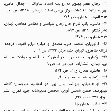
12– رجال عصر پهلوی به روایت اسناد ساواک – جمال امامی،
تهران، وزارت اطلاعات مرکز بررسی اسناد تاریخی، 1388، ص 70.
13– الموتی، همان، ص 276.
14– عاقلی، باقر، شرح حال رجال سیاسی و نظامی معاصر، تهران،
نشر گفتار، 1380، ص 597.
15– همان، ص 1474.
16– کاتوزیان، محمد علی، مصدق و مبارزه برای قدرت، ترجمه:
فرزانه طاهری، تهران، نشر مرکز، 1372، ص 149.
17– ترکمان، محمد، تهران در آتش کابینه قوام و حوادث سی ام
تیر، تهران، انتشارات امیر، بی تا، ص 9.
18– عاقلی، همان، ج 3، ص 1474.
19– ترکمان، همان، صص 7و 9.
20– آبراهامیان، یرواند، ایران بین دو انقلاب، مترجمان: کاظم
فیروزمند، حسن شمس آوری، محسن مدیرشانه چی، تهران، نشر
مرکز، 1377، ص 242.
21– عاقلی، همان جا.
22– بایگانی مؤسسه مطالعات و پژوهشهای سیاسی، پرونده