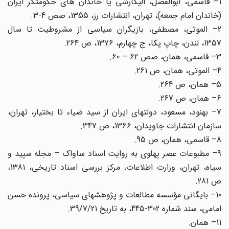
1– قاسمی، ابوالفضل، الیگارشی یا خاندان های حکومتگر ایران
(خاندان امام جمعه)، تهران، انتشارات رز، 1355، صص 4-3.
2– الموتی، مصطفی، بازیگران سیاسی از مشروطیت تا سال
1357، لندن، چاپ پکا، ج چهارم، 1376، ص 264.
3– قاسمی، همان، صص 62 – 60.
4– الموتی، همان، ص 261.
5– همان، ص 264.
6– همان، ص 267.
7– بهنود، مسعود، دولتهای ایران از سید ضیاء تا بختیار، تهران،
سازمان انتشارات جاویدان، 1366، ص 347.
8– قاسمی، همان، ص 95.
9– مطبوعات عصر پهلوی به روایت اسناد ساواک – مجله سپید و
سیاه، تهران، وزارت اطلاعات، مرکز بررسی اسناد تاریخی، 1381،
ص 281.
10– بایگانی مؤسسه مطالعات و پژوهشهای سیاسی، پرونده حسن
امامی، سند شماره 302-445، به تاریخ 39/7/21.
11– همان.