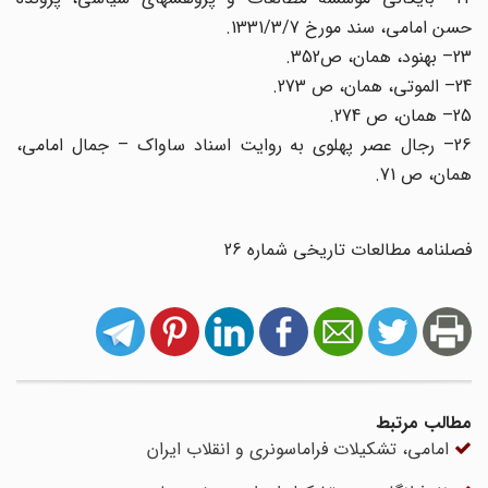
حسن امامی، سند مورخ 1331/3/7.
23– بهنود، همان، ص352.
24– الموتی، همان، ص 273.
25– همان، ص 274.
26– رجال عصر پهلوی به روایت اسناد ساواک – جمال امامی،
همان، ص 71.
فصلنامه مطالعات تاریخی شماره 26
مطالب مرتبط
امامی، تشکیلات فراماسونری و انقلاب ایران