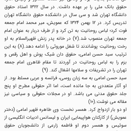
حقوق بانک ملی را بر عهده داشت. در سال 1322 استاد حقوق
دانشگاه تهران شد و سی سال در دانشکده حقوق دانشگاه تهران
تدریس کرد. در 12 بهمن 1324 که عمویش، میر محمد امام جمعه
فوت کرد؛ لباس روحانیت به تن کرد و از طرف دربار به عنوان امام
جمعه تهران منصوب شد.(7) در خانه پدر زنش ظهیرالسلام به او
رخت روحانیت پوشاندند تا شغل موروثی را ادامه دهد.(8) به این
ترتیب سید حسن امامی، حقوق دان شیک پوش و اهل رقص و
بزم را به لباس روحانیت در آوردند تا مقام ظاهری امام جمعه
تهران را در تشریفات و سلامها اشغال کند. (9)
سید حسن امامی به سه زبان روسی، فرانسه و عربی مسلط بود. از
او آثار متعددی به جا مانده است، اما اثر حقوقی مطرح او پنج
جلد حقوق مدنی می باشد. او در مجلات حقوقی و سیاسی نیز
مقاله می نوشت.(10)
او دو بار ازدواج کرد. همسر نخست وی طاهره ظهیر امامی (دختر
عمویش) از کارکنان هواپیمایی ایران و لیسانس ادبیات انگلیسی از
سوئیس و همسر دوم او فاطمه زارعی از دانشجویان حقوق