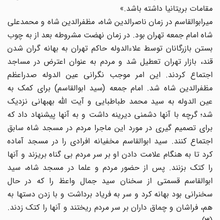
مقامات بریتانیا داشته باشد.»
میرابوالقاسم در زمان ناصرالدین شاه، مظفرالدین شاه و محمدعلی
شاه امام جمعه تهران بود. در زمان نهضت مشروطه بعد از به چوب
بستن بازرگانان توسط علاءالدوله حاکم تهران به بهانه گران شدن
قند، بازار تهران تعطیل شد و مردم به عنوان اعترض در مساجد
اجتماع کردند. این امر موجب نگرانی عین الدوله صدراعظم
مظفرالدین شاه شد. امام جمعه (سید ابوالقاسم) برای کمک به
عین الدوله به سید محمد طباطبایی و آیت الله بهبهانی نزدیک
شد؛ گرچه با آنها دشمنی دیرینه داشت و به آنها پیشنهاد داد که
برای تصمیم گیری در مورد این ماجرا مردم در مسجد شاه سابق
اجتماع کنند. سید ابوالقاسم مخفیانه افرادی را در مسجد آماده
کرد تا به هنگام علامت دادن او بر سر مردم بی گناه بریزند و آنها
را کتک بزنند. پس از حضور مردم و علما در مسجد شاه، سید
ابوالقاسم قسمتی از سخنان سید جمال واعظ را که در حال
سخنرانی بود بهانه کرد و سر به فریاد برداشت و با زدن دستها به
هم، فراشان و چماق داران بر سر مردم ریختند و آنها را کتک زدند.