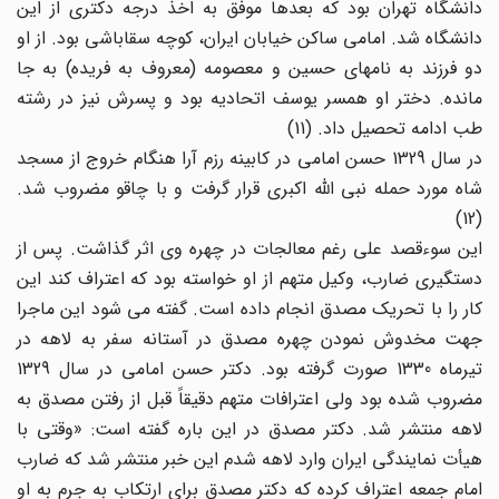
دانشگاه تهران بود که بعدها موفق به اخذ درجه دکتری از این
دانشگاه شد. امامی ساکن خیابان ایران، کوچه سقاباشی بود. از او
دو فرزند به نامهای حسین و معصومه (معروف به فریده) به جا
مانده. دختر او همسر یوسف اتحادیه بود و پسرش نیز در رشته
طب ادامه تحصیل داد. (11)
در سال 1329 حسن امامی در کابینه رزم آرا هنگام خروج از مسجد
شاه مورد حمله نبی الله اکبری قرار گرفت و با چاقو مضروب شد.
(12)
این سوءقصد علی رغم معالجات در چهره وی اثر گذاشت. پس از
دستگیری ضارب، وکیل متهم از او خواسته بود که اعتراف کند این
کار را با تحریک مصدق انجام داده است. گفته می شود این ماجرا
جهت مخدوش نمودن چهره مصدق در آستانه سفر به لاهه در
تیرماه 1330 صورت گرفته بود. دکتر حسن امامی در سال 1329
مضروب شده بود ولی اعترافات متهم دقیقاً قبل از رفتن مصدق به
لاهه منتشر شد. دکتر مصدق در این باره گفته است: «وقتی با
هیأت نمایندگی ایران وارد لاهه شدم این خبر منتشر شد که ضارب
امام جمعه اعتراف کرده که دکتر مصدق برای ارتکاب به جرم به او