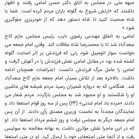
جبهه ملی در مجلس به اتاق دکتر حسن امامی رفتند و اظهار
داشتند که «ارتش شروع به گلوله باران مردم کرده است. شما با
شاه صحبت کنید تا شاه دستور دهد که از خونریزی جلوگیری
شود.»
امامی به اتفاق مهندس رضوی نایب رئیس مجلس عازم کاخ
سعدآباد شد تا با محمدرضا شاه ملاقات کند. وقتی امام جمعه می
خواست سوار اتومبیل شود زنی که فرزندش بر اثر اصابت گلوله
کشته شده بود در مقابل امامی نعش فرزندش را در آغوش گرفت و
امامی را عامل مرگ فرزندش دانست. اعتراضات همچنان ادامه
داشت. بالاخره بعد از تلاش بسیار، امام جمعه عازم کاخ سعدآباد
شد. هنگامی که به دروازه شمیران رسید مردم شیشه های ماشین
او را شکستند و او مجبود شد به مجلس بازگردد. مردم شعار می
دادند «مرده باد امام لندنی».(24) پس از سه روز قوام استعفا داد و
نمایندگان مجدداً به نخست وزیری مصدق رأی دادند. از آن پس
امام جمعه دیگر به مجلس نرفت و روز ششم مرداد استعفا داد. او
که در این ماجرا نقش مؤثری داشت به بهانه معالجه به سوئیس
رفت و از آنجا متن استعفای خود را ارسال کرد. او در متن استعفا