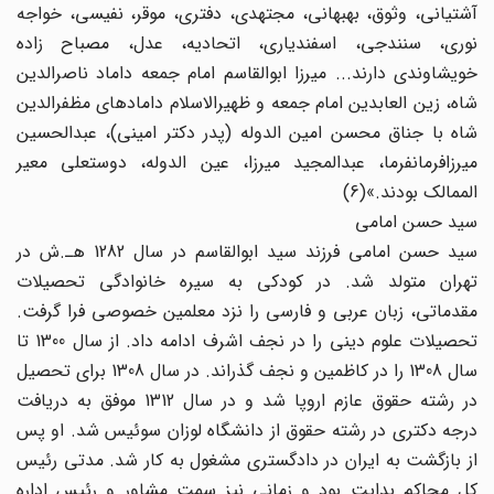
آشتیانی، وثوق، بهبهانی، مجتهدی، دفتری، موقر، نفیسی، خواجه
نوری، سنندجی، اسفندیاری، اتحادیه، عدل، مصباح زاده
خویشاوندی دارند... میرزا ابوالقاسم امام جمعه داماد ناصرالدین
شاه، زین العابدین امام جمعه و ظهیرالاسلام دامادهای مظفرالدین
شاه با جناق محسن امین الدوله (پدر دکتر امینی)، عبدالحسین
میرزافرمانفرما، عبدالمجید میرزا، عین الدوله، دوستعلی معیر
الممالک بودند.»(6)
سید حسن امامی
سید حسن امامی فرزند سید ابوالقاسم در سال 1282 هـ.ش در
تهران متولد شد. در کودکی به سیره خانوادگی تحصیلات
مقدماتی، زبان عربی و فارسی را نزد معلمین خصوصی فرا گرفت.
تحصیلات علوم دینی را در نجف اشرف ادامه داد. از سال 1300 تا
سال 1308 را در کاظمین و نجف گذراند. در سال 1308 برای تحصیل
در رشته حقوق عازم اروپا شد و در سال 1312 موفق به دریافت
درجه دکتری در رشته حقوق از دانشگاه لوزان سوئیس شد. او پس
از بازگشت به ایران در دادگستری مشغول به کار شد. مدتی رئیس
کل محاکم بدایت بود و زمانی نیز سمت مشاور و رئیس اداره