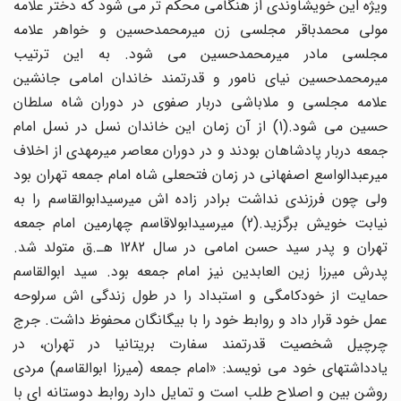
ویژه این خویشاوندی از هنگامی محکم تر می شود که دختر علامه
مولی محمدباقر مجلسی زن میرمحمدحسین و خواهر علامه
مجلسی مادر میرمحمدحسین می شود. به این ترتیب
میرمحمدحسین نیای نامور و قدرتمند خاندان امامی جانشین
علامه مجلسی و ملاباشی دربار صفوی در دوران شاه سلطان
حسین می شود.(1) از آن زمان این خاندان نسل در نسل امام
جمعه دربار پادشاهان بودند و در دوران معاصر میرمهدی از اخلاف
میرعبدالواسع اصفهانی در زمان فتحعلی شاه امام جمعه تهران بود
ولی چون فرزندی نداشت برادر زاده اش میرسیدابوالقاسم را به
نیابت خویش برگزید.(2) میرسیدابولاقاسم چهارمین امام جمعه
تهران و پدر سید حسن امامی در سال 1282 هـ.ق متولد شد.
پدرش میرزا زین العابدین نیز امام جمعه بود. سید ابوالقاسم
حمایت از خودکامگی و استبداد را در طول زندگی اش سرلوحه
عمل خود قرار داد و روابط خود را با بیگانگان محفوظ داشت. جرج
چرچیل شخصیت قدرتمند سفارت بریتانیا در تهران، در
یادداشتهای خود می نویسد: «امام جمعه (میرزا ابوالقاسم) مردی
روشن بین و اصلاح طلب است و تمایل دارد روابط دوستانه ای با