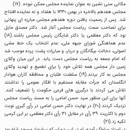
مکانی سنی نشین به عنوان نماینده مجلس ممکن نبوده. (17)
مجلس هفدهم بالاخره در بهمن 1330 با هفتاد و نه نماینده افتتاح
شد. پس از رسمیت یافتن دوره هفدهم مجلس مبارزه ای پنهانی
برای تصاحب سمت ریاست مجلس آغاز شد. دکتر مصدق مایل
بود که دکتر معظمی یا دکتر شایگان رئیس مجلس باشند.(18)
عدم هماهنگی شورای جبهه ملی، عدم انتخاب یک خط مشی
اصولی، دخالت بیگانگان و دربار، و مبارزات پشت پرده موجب شد
که امام جمعه به ریاست مجلس دست یابد. در این میان وکلای
زمین دار مجلس همه تلاش خود را برای تطمیع و تهدید وکلای
مجلس به کار بردند.(19) سلطنت طلبان و محافظه کاران هوادار
انگلستان که جرأت مقابله مستقیم با افکار عمومی را نداشتند
تلاش می کردند با درگیری های فرعی حکومت را تضعیف کنند.
آنها برای این منظور سید حسن امامی را به مسند ریاست مجلس
نزدیک کردند.(20) در نهایت دکتر حسن امامی در رأی گیری نوبت
دوم با اکثریت 39 رأی در مقابل 31 رأی دکتر معظمی بر این کرسی
تکیه زد.(21)
در اسناد ساواک آمده، او در این دوران که پیشنماز مسجد شاه بود