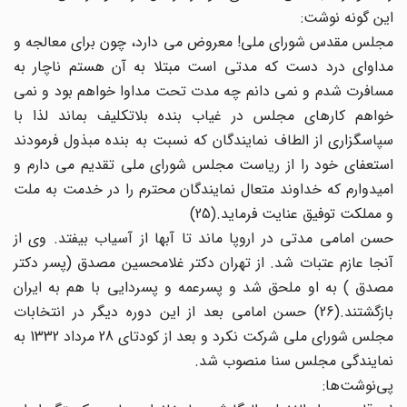
این گونه نوشت:
مجلس مقدس شورای ملی! معروض می دارد، چون برای معالجه و
مداوای درد دست که مدتی است مبتلا به آن هستم ناچار به
مسافرت شدم و نمی دانم چه مدت تحت مداوا خواهم بود و نمی
خواهم کارهای مجلس در غیاب بنده بلاتکلیف بماند لذا با
سپاسگزاری از الطاف نمایندگان که نسبت به بنده مبذول فرمودند
استعفای خود را از ریاست مجلس شورای ملی تقدیم می دارم و
امیدوارم که خداوند متعال نمایندگان محترم را در خدمت به ملت
و مملکت توفیق عنایت فرماید.(25)
حسن امامی مدتی در اروپا ماند تا آبها از آسیاب بیفتد. وی از
آنجا عازم عتبات شد. از تهران دکتر غلامحسین مصدق (پسر دکتر
مصدق ) به او ملحق شد و پسرعمه و پسردایی با هم به ایران
بازگشتند.(26) حسن امامی بعد از این دوره دیگر در انتخابات
مجلس شورای ملی شرکت نکرد و بعد از کودتای 28 مرداد 1332 به
نمایندگی مجلس سنا منصوب شد.
پی‌نوشت‌ها: