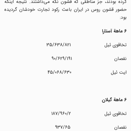
کرده بودند، جز مناطقی که قشون نگه می‌داشتند. نتیجه اینکه
حضور قشون روس در ایران باعث رکود تجارت خودشان گردیده
بود:
6 ماهة آستارا
تخاقوی ئیل 35/638/821
نقصان 90/629/191
ایت ئیل 45/068/630
6 ماهة گیلان
تخاقوی ئیل 187/960/2
نقصان 937/65