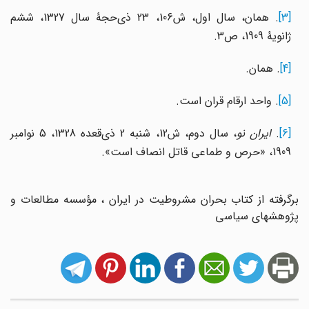
[3]
. همان، سال اول، ش106، 23 ذی‌حجۀ سال 1327، ششم
ژانویۀ 1909، ص3.
[4]
. همان.
[5]
. واحد ارقام قران است.
[6]
.
ایران نو
، سال دوم، ش12، شنبه 2 ذی‌قعده 1328، 5 نوامبر
1909، «حرص و طماعی قاتل انصاف است».
برگرفته از کتاب بحران مشروطیت در ایران ، مؤسسه مطالعات و
پژوهشهای سیاسی