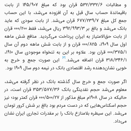
و مطالبات 532/332/6 قران بود که مبلغ 145/907 از بابت
باقیماندة حساب سال قبل به آن افزوده می‌شد، با این حساب
جمع کل مبلغ 677/239/7 قران می‌شد. از بابت سودی که عاید
بانک می‌شد و بالغ بر 392/993/3 ریال می‌شد، فقط 000/200 قران
از بابت حق‌الامتیاز به ایران پرداخت می‌گردید. منافع شش ماهه
اول سال 1909، 000/825 قران و از بابت شش ماهه دوم آن سال
000/375/1 قران بود. علاوه بر این به تنخواه موجودی سال 1910،
[3]
318/346/ قران اضافه می‌شد.
این صورت جمع و خرج به
خوبی نشان‌دهنده رشد اقتصادی بانک در نیمه دوم سال 1909 بود.
اگر صورت جمع و خرج سال گذشته بانک در نظر گرفته می‌شد،
معلوم می‌شد حجم نقدینگی بانک 353/577/36 قران است، در
حالیکه در سال 1908م مبلغ مذکور از 000/500/27 قران کمتر بود؛ نیز
حجم اسکناس‌هایی که در دست مردم بود بالغ بر شش کرور تومان
می‌شد. این سیطره بلامنازع بانک را بر مقدرات تجاری ایران نشان
می‌داد.