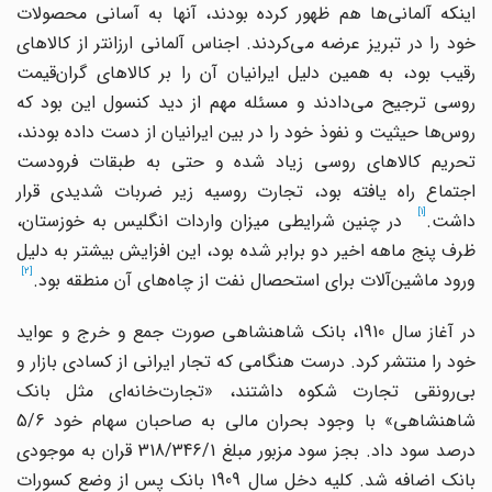
اینکه آلمانی‌ها هم ظهور کرده بودند، آنها به آسانی محصولات
خود را در تبریز عرضه می‌کردند. اجناس آلمانی ارزانتر از کالاهای
رقیب بود، به همین دلیل ایرانیان آن را بر کالاهای گران‌قیمت
روسی ترجیح می‌دادند و مسئله مهم از دید کنسول این بود که
روس‌ها حیثیت و نفوذ خود را در بین ایرانیان از دست داده بودند،‌
تحریم کالاهای روسی زیاد شده و حتی به طبقات فرودست
اجتماع راه یافته بود، تجارت روسیه زیر ضربات شدیدی قرار
[1]
داشت.
در چنین شرایطی میزان واردات انگلیس به خوزستان،
ظرف پنج ماهه اخیر دو برابر شده بود، این افزایش بیشتر به دلیل
[2]
ورود ماشین‌آلات برای استحصال نفت از چاه‌های آن منطقه بود.
در آغاز سال 1910، بانک شاهنشاهی صورت جمع و خرج و عواید
خود را منتشر کرد. درست هنگامی که تجار ایرانی از کسادی بازار و
بی‌رونقی تجارت شکوه داشتند، «تجارت‌خانه‌ای مثل بانک
شاهنشاهی» با وجود بحران مالی به صاحبان سهام خود 5/6
درصد سود داد. بجز سود مزبور مبلغ 318/346/1 قران به موجودی
بانک اضافه شد. کلیه دخل سال 1909 بانک پس از وضع کسورات