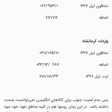
تخاقوی ئیل 1327 066/953/1
اضافه 712/712
واردات کرمانشاه
تخاقوی ئیل 1327 0311/075/20
اضافه 687 /043/13
ایت ئیل 1328 718/118/33
پس عدم امنیت جنوب برای کالاهای انگلیسی نمی‌توانست صحت
داشته باشد. در این زمان روسها هم در کلیه مناطق نفوذ خود سود