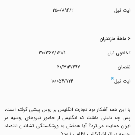
ایت ئیل 250/894/2
6 ماهة مازندران
تخاقوی ئیل 30/367/021/1
نقصان 20/313/297
[6]
ایت ئیل
10/054/724
با این همه آشکار بود تجارت انگلیس بر روس پیشی گرفته است،
پس چه دلیلی داشت که انگلیس از حضور نیروهای روسیه در
ایران حمایت می‌کرد؟ آیا هدفش به ورشکستگی کشاندن اقتصاد
روسیه بر اثر لشکرکشی نظامی نبود؟