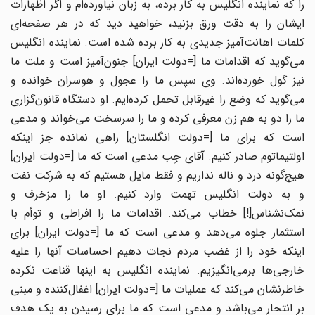
را که نماینده انگلیس به کار برده، به زبان نیاورده‌ام و اگر اظهارات
ایشان را به دقت ورق بزنید، خواهید دید که در هر صفحه‌ای
کلمات اهانت‌آمیز جدیدی به کار برده شده است. نماینده انگلیس
می‌گوید که اقدامات ما [=دولت ایران] جنون‌آمیز است و ملت ما
نیز گول خورده‌اند. وی سپس ما را عجول و هوسران خوانده و
می‌گوید که وضع را غیرقابل تحمل کرده‌ایم. او دستگاه قانون‌گزاری
ما را دو به هم زن معرفی کرده و ما را سرسخت می‌خواند و مدعی
است که برای ما [=دولت انگلستان] راهی نمانده جز اینکه
اولتیماتوم صادر کنیم. آقای جِب مدعی است که ما [=دولت ایران]
هیچ‌گونه درد و ناله نداریم و فقط مایل هستیم که به شرکت نفت
و به دولت انگلیس تهمت وارد کنیم. او ما را مزخرف و
نمک‌نشناس[!] خطاب می‌کند. اقدامات ما را افراطی و توأم با
استثمار جلوه می‌دهد و مدعی است که ما [=دولت ایران] برای
اینکه خود را از غضب مردم نجات دهیم احساسات آنها را علیه
خارجی‌ها برمی‌انگیزیم. نماینده انگلیس به اینها قناعت نکرده
خاطرنشان می‌کند که عملیات ما [=دولت ایران] اغفال‌کننده و مبنی
بر انتحار می‌باشد و مدعی است که ما برای رسیدن به یک هدف