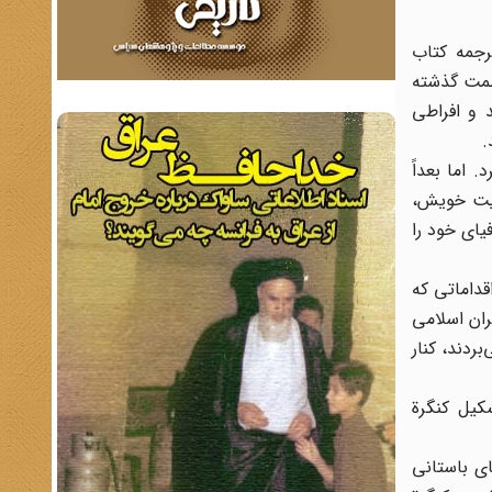
رجمه کتاب
عظمت گذشته
ت تند و افراطی
 اما بعداً
ویت خویش،
یای خود را
داماتی که
ران اسلامی
مادی در زبان فارسی تداوم یافته و مردم عادی یا شاعران و نویسندگان به‎کار می‌بردند، کنار
ه توأم بود. تشکیل کنگرة
ب کرد که ماهها به نامهای باستانی