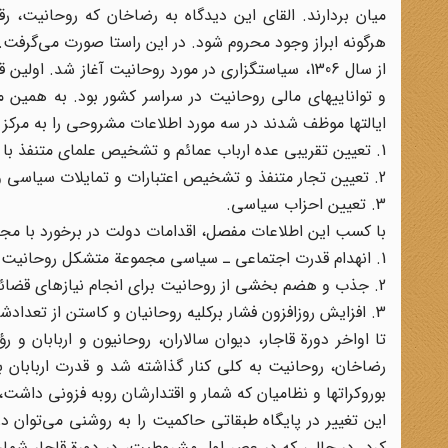
میان بردارند. القای این دیدگاه به رضاخان که روحانیت، 
هرگونه ابراز وجود محروم شود. در این راستا صورت می‌گرفت.
از سال 1306، سیاستگزاری در مورد روحانیت آغاز شد. 
ایالتها موظف شدند در سه مورد اطلاعات مشروحی را به مرکز ا
1. تعیین تقریبی عده ارباب عمائم و تشخیص علمای متنفذ با ذکر استطاعت مالی و تمایلات سیاسی و اجتماعی آنان؛
2. تعیین تجار متنفذ و تشخیص اعتبارات و تمایلات سیاسی و اجتماعی آنان؛
3. تعیین احزاب سیاسی.
با کسب این اطلاعات مفصل، اقدامات دولت در برخورد با مج
1. انهدام قدرت اجتماعی ـ سیاسی مجموعة متشکل روحانیت و حذف آن از صحنة سیاسی کشور؛
2. جذب و هضم بخشی از روحانیت برای انجام نیازهای قضائی، آموزشی و مذهبی کشور؛
3. افزایش روزافزون فشار برکلیه روحانیان و کاستن از تعدادشان.
تا اواخر دورة قاجار، دیوان سالاران، روحانیون و اربابان و
رضاخان، روحانیت به کلی کنار گذاشته شد و قدرت اربابان ب
بوروکراتها و نظامیان که شمار و اقتدارشان روبه فزونی داشت، ج