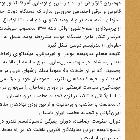
مهم‎ترین کار‌کردش فرایند بازسازی و نوسازی آمرانة کشور 
قانونی و ترقی اجتماعی ضرورتی ندارد که دستگاه دولت حتم
سازمان یافته، متمرکز و نیرومند کشوری لازم است تا اوضاع ر
از پرچم‌داران اصلاح‌طلب
طرفدار شکل دادن دستگاه دولت مشروطه بوده، مبدل به ان
جلوه‌ای از مدرنیسم دولتی شکل گیرد.
نتیجة مسلم مدرنیسم دولتی و غیردولتی، دیکتاتوری رضاخ
اقدام رضاشاه، در جهت مدرن‌سازی سریع جامعه از بالا به ه
وضعیتی که در آن طبقات بالا عموماً مقلد ارزشهای غربی در
که به ندرت فرهنگ مذهبی اکثریت هموطنان خود را درک می‌کر
جهت‌گیری سیاست فرهنگی در دوران رضاخان را می‌توان در دو
1. ایران‌گرائی با تاکید بر لزوم تجدید عظمت ایران باستان؛
2. مخالفت با مذهب و روحانیت و از بین بردن نهادهای مذهبی.
ایران‌گرائی و تجدید عظمت ایران باستان
دوران حکومت رضاشاه، دوران چیرگی ناسیونالیسم تندرو در ارو
ناسیونالیسم ایرانی نمایندگان فکریی داشت که در راه بسط 
تجسم این ایرانیت و