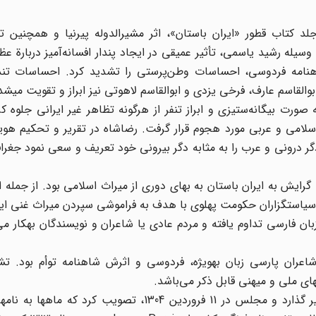
د کتاب قطور «ایران باستان»، اثر مشیرالدوله پیرنیا و همچنین ت
وسیله رشید یاسمی، تأثیر عمیقی در ایجاد پندار افسانه‌آمیز دربارة 
. چاپ یک سلسله آثار ادبی قدیم به‎ویژه شاهنامه فردوسی، احساسات وطن‌پرستی را تشدید کرد. احساسا
سم عارف، فرخی یزدی و ابوالقاسم لاهوتی نیز ابراز و تقویت می‎شد.
رت بیگانه‌ستیزی و ابراز تنفر از هرگونه تظاهر غیر ایرانی جلوه کرد.
اسلامی و عربی مورد هجوم قرار گرفت. رضاشاه در تقریر و تحکیم ه
ن دگر درونی و عرب را به مثابه دگر بیرونی خود تعریف و سعی نمود جغراف
 به ایران باستان به بهای دوری از میراث اسلامی بود. از جمله اق
 سیاستگزاران حکومت پهلوی با هدف به فراموشی سپردن میراث غنی ای
قصد داشتند بسیاری از واژهایی را که طی قرون مت
سیاست ایران‌گرایی در حوزة ادبیات مکتوب با بزرگداشت شاعران پارسی زبان به‎ویژه، فردوسی و اثرش شاهنام
همچنین در خصوص نامهای ماهها، سیاست ایران‌گرائی تأثیر گذارد و مجلس در 11 فروردین 1304، تصوی