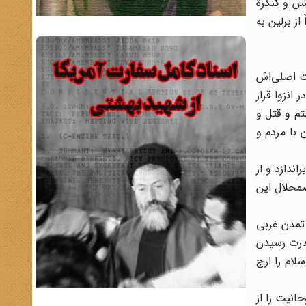
م بین‌المللی، تغییر نام فرنگی کشور از Persia به Iran بود. در سال 1313 که جشن و کنگرة
از برلین به
ت اصلی‌اش
انزوا قرار
م و قتل و
 با مردم و
ندازد و از
محلال این
اهر جدید تمدن غربی
قدرت رسیدن
لام را ارج
نیت را از