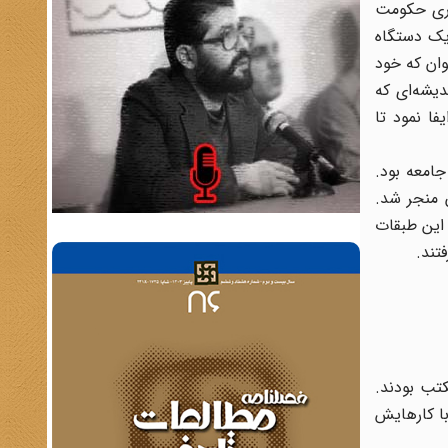
راری حکومت
یک دستگاه
وان که خود
 اندیشه‌ای که
ا نمود تا
امعه بود.
ن منجر شد.
 این طبقات
تند.
کتب بودند.
با کارهایش