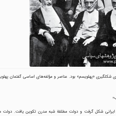
آغاز جنگ جهانی اول، پایانی بر سلطنت قاجار و بستری برای شکل‎گیری «پهلویسم» بود. عناصر و مؤلفه‌های اساسی گف
 ایرانی شکل گرفت و دولت مطلقة شبه مدرن تکوین یافت. دولت مط