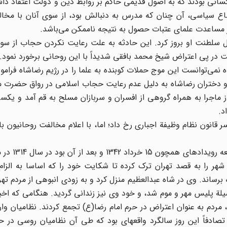
 کسانی بودند که به اصول قدیمی حاکم بر روابط دین و دولت اعتقاد داش
اع سیاسی، آن چنان که مدرس به دنبالش بود، از سوی آنان با مخال
 سلطنت او بروز کرد. این حادثه به علت رعایت نکردن حجاب از سوی 
در پی اعتراض شیخ محمد بافقی شدیداً با این روحانی برخورد نمود.
ه نمی‌توانست این موج حملات کوبنده به علما را در رژیم رضاشاه فرام
 نبرد. در این روز همسر و دختران رضاشاه به دلیل عدم رعایت حجاب اسلامی در رواق حض
ز ماجرا به همراه گروهی از افسران و سربازان مسلح به قم آمد و یکسر
د.
رخورد بین شاه و روحانیون در آذر ماه سال 1306 بر سر قانون نظام وظیفة اجباری رخ داد؛ اما، با اعلام مخالفت روحان
جدی‎ترین حادثه حکومت رضاشاه که بی
ر را به قصد تهران ترک کرده تا شکایت خود را که اساسا به الزام 
خصا به گوش رضاشاه برساند. وی در شاه عبدالعظیم منزل کرد و به زودی انبوهی از مردم ت
سیلة پلیس مهر و موم شد، و خود وی نیز زندانی گردید. هنگامی که اخبا
، مردم به عنوان اعتراض در حرم امام رضا(ع) تجمع کردند. نظامیان وا
جمعیت را به گلوله بستند و تظاهرکنندگان را متفرق کردند. تصادفاً این روز سالگرد واقعه‎ای بود که طی آن