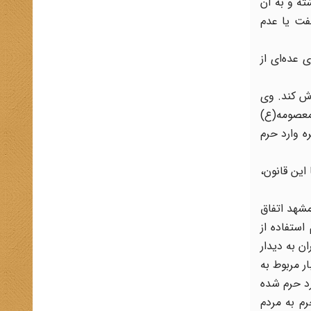
ته و به آن
فت یا عدم
عده‌ای از
وش کند. وی
رت معصومه(ع)
ه وارد حرم
یون با این قانون،
ش از هر واقعه‌ای طلیعه رویدادهای همچون 15 خرداد 1342 و بعد از آن بود در سال 1314 در مشهد اتفاق
استفاده از
هران به دیدار
ر مربوط به
رد حرم شده
 نظامیان روسی در حرم به مردم