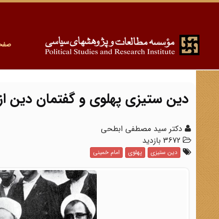
صفح
دین‎ ستیزی پهلوی و گفتمان دین از آیت ‎الله حائری تا امام خمینی
دکتر سید مصطفی ابطحی
3672 بازدید
دین ستیزی
پهلوی
امام خمینی