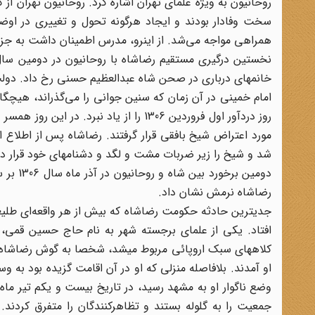
روحانیون به ویژه علمای تهران اشاره کرد. روحانیون تهران از
سخت وفادار بودند و ایجاد هرگونه تحول و تغییری در اوض
همراهی مواجه می‌شد. از اینرو، مدرس اطمینان داشت به‎ جز مساعدت علمای عتبات حصول به نتیجه ناممکن می‌باشد.
نخستین درگیری مستقیم رضاشاه با روحانیون در دومین سال
خانمهای درباری در صحن شاه عبدالعظیم حسنی رخ داد. دولت 
امام خمینی در آن زمان که سنین جوانی را می‌گذراند، هیچگا
روز دردآور اول فروردین 1306 را از یاد
مورد اعتراض شیخ بافقی قرار گرفتند. رضاشاه پس از اطلاع ا
شد و شیخ را زیر ضربات مشت و لگد و دشنامهای خود قرار دا
دومین ب
رضاشاه نرمش نشان داد.
افتاد. یکی از علمای برجسته شهر به نام حاج حسین قمی، شه
کلاههای سبک اروپائی مربوط می‎شد، ش
او آمدند. بلافاصله منزلی که او در آن اقامت گزیده بود به و
وضع ناگوار او به مشهد رسید، در تاریخ بیست و یکم تیر ماه