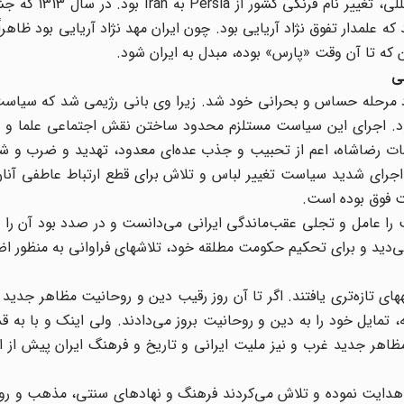
ایرانی خوانده شود. تأثیر سیاست ایران‌گرایی در نظا
 علمدار تفوق نژاد آریایی بود. چون ایران مهد نژاد آریایی بود ظاهراً 
 که تا آن وقت «پارس» بوده، مبدل به ایران شود.
ی
د مرحله حساس و بحرانی خود شد. زیرا وی بانی رژیمی شد که سیاس
بود. اجرای این سیاست مستلزم محدود ساختن نقش اجتماعی علما و در 
مات رضاشاه، اعم از تحبیب و جذب عده‌ای معدود، تهدید و ضرب و شت
 اجرای شدید سیاست تغییر لباس و تلاش برای قطع ارتباط عاطفی آنان
 فوق بوده است.
 عامل و تجلی عقب‌ماندگی ایرانی می‌دانست و در صدد بود آن را برا
دید و برای تحکیم حکومت مطلقه خود، تلاشهای فراوانی به منظور اض
با به قدرت رسیدن رضاخان، روحانیون خود را در برابر معارضه‎های تازه‌تری یافتند. اگر تا آن روز رقیب دین و روحانیت مظ
ه، تمایل خود را به دین و روحانیت بروز می‌دادند. ولی اینک و با به 
اهر جدید غرب و نیز ملیت ایرانی و تاریخ و فرهنگ ایران پیش از اس
هدایت نموده و تلاش می‌کردند فرهنگ و نهادهای سنتی، مذهب و روحا