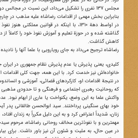
مجلس 137 نفری را تشکیل می‌داد، این نسبت در مجالس دوره رضاشاه به کمتر از 8% کاهش یافت.
در اواسط دهة 1310، با اینکه در قوانین مملک
گذاشته شده و در حوزة تعلیم و آموزش نفوذ خود را کاملاً از 
کاهش گذاشت.
رضاشاه ترجیح می‌داد به جای رویارویی با علما آنها را نادیده
کلیدی، یعنی پذیرش یا عدم پذیرش نظام جمهوری در ایران جدی
خانواده‌اش نیز خدمت کرد. با این همه، جهت کلی اقدامات او
که روحانیت رهبری اجتماعی و فرهنگی و تا حدودی مذهبی خو
واکنش علما به این وضع، یکنواخت یا عاری از ابهام نبود. عده
خود بهای سنگینی پرداختند. سید ابوالحسن طالقانی پدر آی
زنان، شدیداً اعتراض کرد و به این دلیل مکرراً به زندان افتاد
مهم‎ترین و با نفوذترین مخالف روحانی رضاشاه، مرحوم س
در عین حال، به ملیت و شئون آن نیز باور داشت. برای بیا