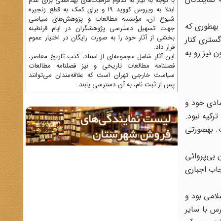
با توجه به نیاز به تداوم مراقبت‌های بهداشتی برای عدم
ابتلا به ویروس کووید 19 و برای کمک به قطع زنجیره
شیوع آن، مؤسسه مطالعات و پژوهش‌های سیاسی
بنابراین بخش مهمی از اقدامات رضاشاه علیه مذهب در چارچوب تلاشهای وی برای کاهش نفوذ سیاسی روحانیون صورت می‌گرفت. به‎طوری که
جهت تسهیل دسترسی پژوهشگران در ایام قرنطینه
بخشی از آثار خود را به صورت رایگان در اختیار عموم
دگستری کنار
قرار داد.
 نیز رو به
این آثار شامل مجموعه‌ای از اسناد، کتب تاریخ معاصر،
فصلنامه‌ مطالعات تاریخی و نیز فصلنامه مطالعات
سیاست خارجی تهران است که علاقه‌مندان می‌توانند
پس از ثبت نام، به آن دسترسی یابند.
مادی خود و
رکیه نبود.
در نتیجة اقدامات او، کارکردهای قضائی، آموزشی و انسان‎دوستانه علما کاهش می‎یافت و منزلت آنان عمیقاً تحت تأثیر قرار می‌گرفت. به‎صورتی
 بی‌پروائی
اب اجباری
لامی بود و
س با سایر