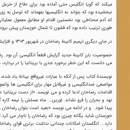
میکند که گویا انگلیس حتی آماده بود برای دفاع از خزعل ب
نبخشیده بود که بتواند به انگلیسیها بفهماند که توسل به زور
طوری ترتیب داده بود که قشون تا شمال خوزستان پیش برود 
در جای دیگری ترمیم کابینة رضاخان در شهریور 1303 و افزایش ترکیب انگلیسی آن را اینگونه توجیه میکند که:
خصوصیت بارز کابینة جدید گرایش قطعاً انگلیسی آن بود. ر
می دانست که این خطر برخورد جدی با بریتانیا را در بردارد،
نویسندة کتاب پس از آنکه با عبارات غیرواقع بینانة یاد شده،
مواضعی ضدانگلیسی و غیرقابل مهار برای انگلیسی ها وانمود می
اقدامات رضاخان ادعا کرده و می نویسد: «از دست بریتانیا 
نهد و بحران را فرو نشاند. لورین... ماه عسلش را نیمه کاره گ
پیدا شود. و در ادامه می نویسد «بعید است بتوان رضاخان را
خوزستان شاید یگانه چیزی بود که رضاخان را ناچار می کرد 
دارد... انگلستان امکانات چندانی نداشت برتری قوای رضاخ