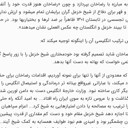
ه مبارزه با رضاخان بپردازد و چون «رضاخان هنوز قدرت خود را آنق
 و قهر برای دفاع از شیخ خزعل گران برایشان تمام میشود و ارزش ندارد؛
که آدم محتاطی بود نخستین اقدام او مطابق معمول عملیاتی تجسسی در تابستان 1301 ظاهراً بر ضد لرها و بخت
تا ببیند خزعل و انگلستان چه عکس العملی نشان میدهند».
ضاخان شاید تصمیم گرفته بود خودمختاری شیخ خزعل را با زور پاسخ 
 نمی خواست که بهانه به دست آنها بدهد.
 که معدودی از آنها را تنها برای نمونه آوردیم، اقدامات رضاخان برای ح
کند، با عباراتی غیرواقع بینانه تر درماندگی و استیصال انگلیس را در
دیگر کاری ساخته نبود. وزارت خارجة انگلیس دست به دامن لورین شد 
ذاشت و با عروس تازه به سوی ایران راه افتاد... به امید آنکه راه حلی 
 ترغیب به مصالحه یا دادن امتیازهایی به شیخ کرد... اعزام سپاهیان 
تا اجازه دهد شیخ خزعل مقام خود و دست کم مقداری از قدرت پیشین 
ان چشمگیر بود و امیدی هم نبود طوایف همسایه به کمک شیخ آیند...