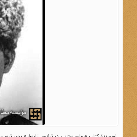
نویسندة کتاب «پهلوی‌ستایی در ترازوی تاریخ » برای ترسیم