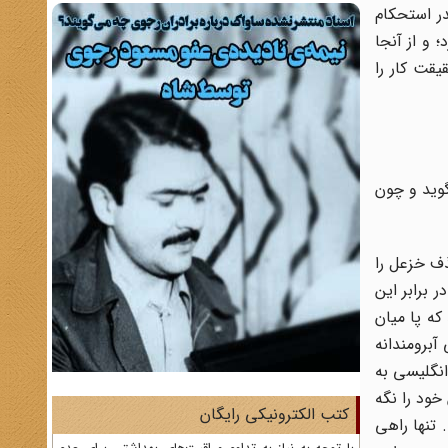
در استحکام
 و از آنجا
یاریها بود. در حقیقت کار را
گوید و چون
ذف خزعل را
 برابر این
که پا میان
آبرومندانه
انگلیسی به
خود را نگه
کتب الکترونیکی رایگان
 تنها راهی