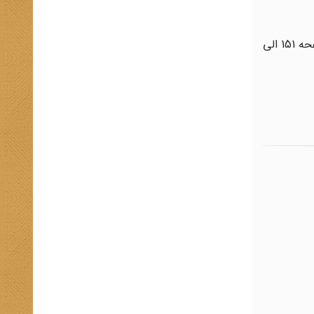
برگرفته از کتاب «پهلوی‌ستایی در ترازوی تاریخ » نوشته دکتر سید مصطفی تقوی مقدم، مؤسسه مطالعات و پژوهشهای سیاسی ( صفحه 151 الی