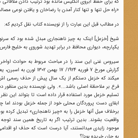
که برای حفظ آبروی انگلیس مانده بود ترتیب دادن ملاقاتی م
«راه حل تنها و تنها کنار آمدن با رضاخان و یافتن نوعی مصا
در مطالب قبل این عبارت را از نویسنده کتاب نقل کردیم که:
شیخ [خزعل] اینک به چیز ناهنجاری مبدل شده بود که سرنو
یکپارچه، دیواری محافظ در برابر تهدید شوروی به خلیج فارس 
گزارش مورخ 7 فوریه 1924
میکند که خزعل دستکم از یک سال پیش از حذف رسمی اش، ا
فرع بر ملاحظة اصلی باشد...». ولی نویسنده بدین منظور د
تسلیم خزعل مورد استفاده قرار داده است تا بتواند این نظر
برخلاف میل آنها خزعل را به «چیز ناهنجاری» تبدیل کرده بود،
واقعیت بشوند. بدین ترتیب اگر به تاریخ همین سند توجه
موجود زایدی میدانستند، آیا درست است که حذف او اقدامی 
به جان خریده بود!؟