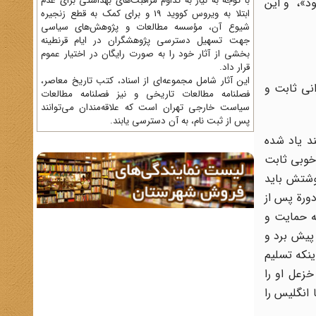
با توجه به نیاز به تداوم مراقبت‌های بهداشتی برای عدم
ود»، و این
ابتلا به ویروس کووید 19 و برای کمک به قطع زنجیره
شیوع آن، مؤسسه مطالعات و پژوهش‌های سیاسی
جهت تسهیل دسترسی پژوهشگران در ایام قرنطینه
بخشی از آثار خود را به صورت رایگان در اختیار عموم
قرار داد.
این آثار شامل مجموعه‌ای از اسناد، کتب تاریخ معاصر،
نی ثابت و
فصلنامه‌ مطالعات تاریخی و نیز فصلنامه مطالعات
سیاست خارجی تهران است که علاقه‌مندان می‌توانند
پس از ثبت نام، به آن دسترسی یابند.
حالی که سند یاد شده
 به خوبی ثابت
وشتش باید
دورة پس از
به حمایت و
ر سال 1303 اوضاع را به سود خود پیش برد و
ینکه تسلیم
زعل او را
انگلیس را