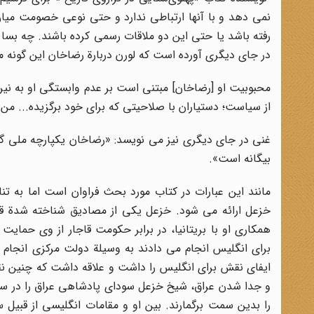
نمی دهد و با آنها ارتباطی ندارد و حتی نوعی خصومت میا
رفته باشد یا حتی این دو ملاقات رسمی کرده باشند. چه بسا
در جای دیگری آورده است که لورن دربارة رضاخان این گونه م
محبوبیت او [رضاخان] مبتنی است بر عدم وابستگی او به نیروه
از سیاست؛ دستیاران با صلاحیتی که برای خود برگزیده... من 
غنی در جای دیگری نیز می نویسد: «رضاخان یکپارچه ملی گرا
بیگانه است».
مانند این عبارات در کتاب مورد بحث فراوان است اما به تن
خزعل ارائه می شود. خزعل یکی از مصادیق شناخته شدة قدرته
همکاری او با بریتانیا، در برابر حکومت قاجار از وی حمایت
برای انگلیس انجام می دادند به وسیلة دولت مرکزی انجام بگیر
ایفای نقش برای انگلیس را داشت و علاقه داشت که چنین نق
و جدا شدن عراق، شیخ خزعل سودای پادشاهی عراق را در سر 
را بدین سمت برگمارند. بین او و مقامات انگلیسی از قبیل 