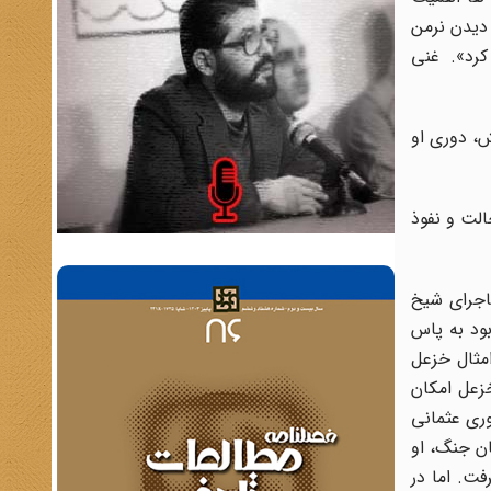
دیدن نرمن
 کرد». غنی
ش، دوری او
الت و نفوذ
ماجرای شیخ
بود به پاس
امثال خزعل
خزعل امکان
ری عثمانی
ن جنگ، او
فت. اما در