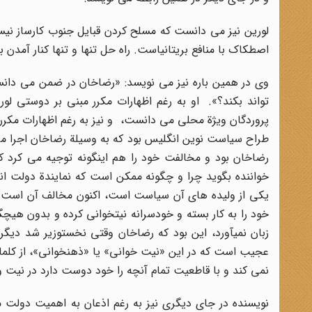
لورین نیز می دانست که مسلح کردن قبایل جنوب کارساز نی
اصطکاک با منافع بریتانیاست. راه حل تنها و تنها کنار آمدن
وی در همین باره نیز می نویسد: «رضاخان در ضمن می دانست
تواند بکند؟». او به رغم اظهارات مکرر مبنی بر دوستی لور
پروردگان ویژة محلی می دانست، و نیز به رغم اظهارات مکرر 
طراح سیاست نوین انگلیس بود که به وسیلة رضاخان اجرا م
رضاخان بود و مخالفت خود را هم اینگونه توجیه می کرد 
خواننده بگوید چرا و چگونه ممکن است که نمایندة دولت ا
یکی از ولیده های آن سیاست است، اکنون مخالف آن است که
خود را به کار بسته و خودسرانه نیتخوانی کرده و بدون هیچگو
زبان نمیآورد، این بود که رضاخان وقتی نخستوزیر شد دیگ
عجیب است که در این «نیت خوانی» یا «ذهنخوانی»، از کلمات 
نمی کند و با قاطعیت تمام آنچه را خود دوست دارد در نیت 
نویسنده در جای دیگری نیز به رغم اذعان به اهمیت دولت م