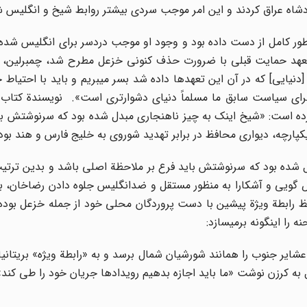
دشاه عراق کردند و این امر موجب سردی بیشتر روابط شیخ و انگلیس 
طور کامل از دست داده بود و وجود او موجب دردسر برای انگلیس شده ب
عهد حمایت قبلی با ضرورت حذف کنونی خزعل مطرح شد، چمبرلین، و
 [دنیایی] که در آن این تعهدها داده شد بسر میبریم و باید با احتیاط 
رای سیاست سابق ما مسلماً دنیای دشوارتری است». نویسندة کتاب ن
آورده است: «شیخ اینک به چیز ناهنجاری مبدل شده بود که سرنوشتش با
پارچه، دیواری محافظ در برابر تهدید شوروی به خلیج فارس و هند بود
ل شده بود که سرنوشتش باید فرع بر ملاحظة اصلی باشد و بدین ترتی
ض گویی و آشکارا به منظور مستقل و ضدانگلیس جلوه دادن رضاخان، به
رابطة ویژة پیشین با دست پروردگان محلی خود از جمله خزعل بوده
 را اینگونه برمیسازد:
ایر جنوب را همانند شورشیان شمال برسد و به «رابطة ویژه» بریتانیا
ه کرزن نوشت «ما باید اجازه بدهیم رویدادها جریان خود را طی کند»