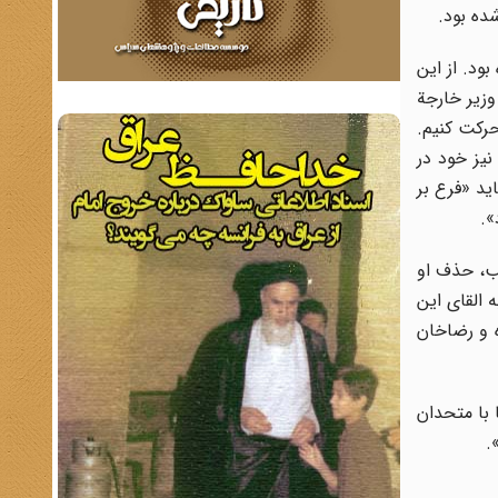
شده بود.
ود. از این
زیر خارجة
حرکت کنیم.
یز خود در
ید «فرع بر
».
ب، حذف او
 القای این
 و رضاخان
 با متحدان
.