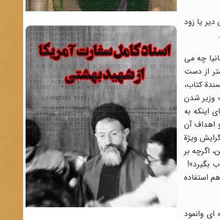
یر یا زود
نیا چه می
متر از دست
سندة کتاب،
 وزیر شدن
 اینکه به
 اهداف آن
رایش ویژة
، اگرچه بر
ب بگیرد»!
هم استفاده
 ای وانمود