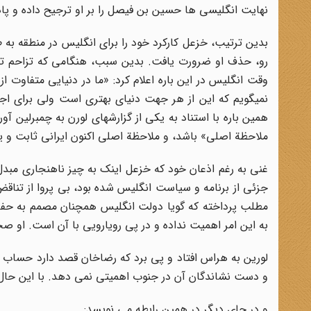
نهایت انگلیسی ها حسین بن فیصل را بر او ترجیح داده و پا
بدین ترتیب، خزعل کارکرد خود را برای انگلیس در منطقه به 
رو، حذف او ضرورت یافت. بدین سبب، هنگامی که تزاحم ت
وقت انگلیس در این باره اعلام کرد: «ما در دنیایی متفاوت از
نمیگویم که این از هر جهت دنیای بهتری است ولی برای اج
همین باره با استناد به یکی از گزارشهای لورن به چمبرلین 
ملاحظة اصلی» باشد، و ملاحظة اصلی اکنون ایرانی ثابت و یک
غنی به رغم اذعان خود که خزعل اینک به چیز ناهنجاری مبد
جزئی از برنامه و سیاست انگلیس شده بود، بی پروا از تناق
مطلب پرداخته که گویا دولت انگلیس همچنان مصمم به حفظ 
به این امر اهمیت نداده و در پی رویارویی با آن است. او صحنه
لورین به هراس افتاد و پی برد که رضاخان قصد دارد حساب عش
و دست نشاندگان آن در جنوب اهمیتی نمی دهد. با این حال ب
و در جای دیگر در همین رابطه می نویسد: