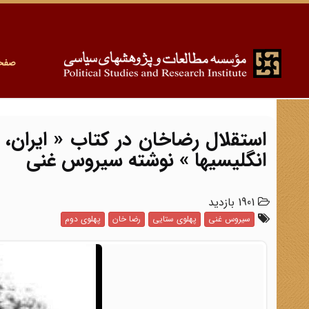
صفح
استقلال رضاخان در کتاب « ایران، 
انگلیسیها » نوشته سیروس غنی
1901 بازدید
سیروس غنی
پهلوی ستایی
رضا خان
پهلوی دوم