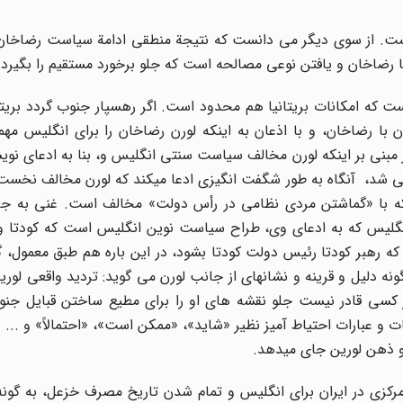
ست. از سوی دیگر می دانست که نتیجة منطقی ادامة سیاست رضاخان د
 با رضاخان و یافتن نوعی مصالحه است که جلو برخورد مستقیم را بگیرد.
 که امکانات بریتانیا هم محدود است. اگر رهسپار جنوب گردد بریتا
ن با رضاخان، و با اذعان به اینکه لورن رضاخان را برای انگلیس مه
مبنی بر اینکه لورن مخالف سیاست سنتی انگلیس و، بنا به ادعای نوی
ی شد، آنگاه به طور شگفت انگیزی ادعا میکند که لورن مخالف نخست
که با «گماشتن مردی نظامی در رأس دولت» مخالف است. غنی به جای
نگلیس که به ادعای وی، طراح سیاست نوین انگلیس است که کودتا و
 رهبر کودتا رئیس دولت کودتا بشود، در این باره هم طبق معمول، گ
نه دلیل و قرینه و نشانهای از جانب لورن می گوید: تردید واقعی لورین
ر کسی قادر نیست جلو نقشه های او را برای مطیع ساختن قبایل جنو
و عبارات احتیاط آمیز نظیر «شاید»، «ممکن است»، «احتمالاً» و ... 
و ذهن لورین جای میدهد.
رکزی در ایران برای انگلیس و تمام شدن تاریخ مصرف خزعل، به گونه