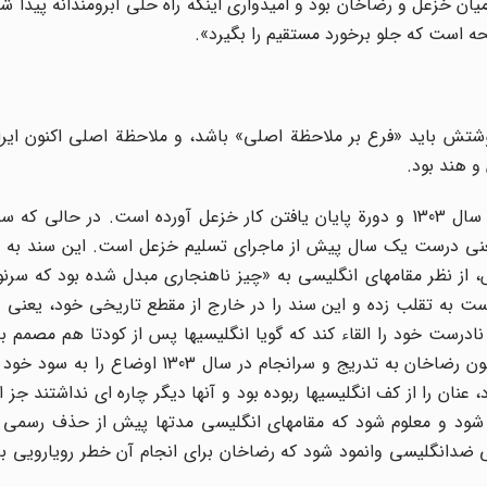
یان خزعل و رضاخان بود و امیدواری اینکه راه حلی آبرومندانه پیدا ش
لحه است که جلو برخورد مستقیم را بگیرد».
شتش باید «فرع بر ملاحظة اصلی» باشد، و ملاحظة اصلی اکنون ایرا
و هند بود.
سیروس غنی این سند را در مباحث مربوط به حوادث اواخر سال 1303 و دورة پایان یافتن کار خزعل آورده است. در 
/ 17 بهمن 1302 لورن به اسبرن، یعنی درست یک سال پیش از ماجرای تسلیم خزعل است. این سند
ز نظر مقامهای انگلیسی به «چیز ناهنجاری مبدل شده بود که سرن
ست به تقلب زده و این سند را در خارج از مقطع تاریخی خود، یعنی 
 نادرست خود را القاء کند که گویا انگلیسیها پس از کودتا هم مصمم 
ابقای دست پروردگان محلی خود از جمله خزعل بودند اما چون رضاخان به تدریج و سرانجام د
 عنان را از کف انگلیسیها ربوده بود و آنها دیگر چاره ای نداشتند جز ا
 شود و معلوم شود که مقامهای انگلیسی مدتها پیش از حذف رسمی خ
ضدانگلیسی وانمود شود که رضاخان برای انجام آن خطر رویارویی با 