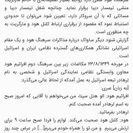
منشی تیمسار دیبا برقرار نماید. چنانچه شغل تیمسار دیبا و
مسائلی که با آن سروکار دارد، تعیین شود می‌توان تا حدودی
استنباط نمود که مقصود از برقراری ارتباط کلنل هود و مارگریت به
چه منظوری است.
گزارش شنود دیگر ساواک درباره مذاکرات سرهنگ هود و یک مقام
اسرائیلی نشانگر همکاری‌های گسترده نظامی ایران و اسرائیل
است.
در مورخه 23/8/1349 مکالمات زیر بین سرهنگ دوم افرائیم هود
معاون وابستگی نظامی نمایندگی اسرائیل و شخصی به نام
لِرهادِر تبعه اسرائیل به عمل آمدکه از لحاظ عالی می‌گذرد:
‌[به زبان] عبری:
افرائیم هود: الو هتل سینا، من می‌خواهم با آقایی که امروز صبح
به اسم لرهادر آمده صحبت کنم.
لرهادر: بفرمائید.
هود: کلنل هود صحبت می‌کند. لوازم را فردا صبح ساعت 9 برای
ارتش می‌برم و من تو را همراه خودم می‌برم[...] در عرض چند روز