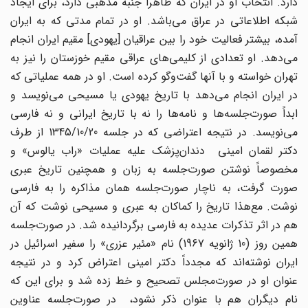
دارد. انتخاب او در ایران که ظاهراً جنبه مذهبی دارد، برای ایجاد
شبکه اطلاعاتی در عراق می‌باشد. او در تمام مدتی که به ایران
آمده، بیشتر فعالیت خود را بین عراقیان [یهودی] مقیم ایران انجام
می‌دهد. او تعدادی از کلیمی‌های عراقی مقیم خوزستان را نیز به
تهران خواسته و با آنها گفت‌وگو کرده است. او در همه عملیاتی که
در ایران انجام می‌دهد با تاریخ یهودی یا مسیحی می‌نویسد و
ابداً صورت‌جلسه‌ها و نامه‌ها را نه با تاریخ ایرانی و نه فارسی
می‌نویسد. در نتیجه اعتراضی که در جلسه 1345/10/20 از طرف
دکتر لقمان امینی دندان‌پزشک علیه عملیات «راب یالوس» و
مخصوصاً نوشتن صورت‌جلسه به زبان و همچنین تاریخ عبری
صورت گرفت، به ناچار صورت‌جلسه همان مذاکره را به فارسی
نوشت. مع‌هذا تاریخ را کماکان به عبری و مسیحی نوشت که آن
هم در اثر تذکرات عدیده به فارسی برگردانیده شد. در صورت‌جلسه
همین روز (10 ژانویه 1967) نام «مئیر عزری» را سفیر اسرائیل در
ایران نوشته‌اند که مجدداً دکتر امینی اعتراض کرد و در نتیجه
عنوان او در صورت‌مجلس تصحیح و خط زده شد و برای این که
نام دیگران هم با عنوان ذکر نشود، در صورت‌جلسه عناوین