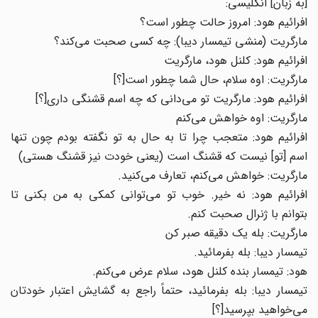
[به زبان] انگلیسی:
افرائیم هود: امروز حالت چطور است؟
مارگریت (منشی تیمسار دیبا): چه کسی صحبت می‌کند؟
افرائیم هود: کلنل هود، مارگریت
مارگریت: اوه سلام، حال شما چطور است[؟]
افرائیم هود: مارگریت تو می‌دانی که چه اسم قشنگی داری[؟]
مارگریت: اوه خواهش می‌کنم
افرائیم هود: متعجب چرا تا به حال به تو نگفته بودم چون تنها
اسم [تو] نیست که قشنگ است (یعنی خودت نیز قشنگ هستی)
مارگریت: خواهش می‌کنم، تعارف می‌کنید.
افرائیم هود: نه خیر. خوب تو می‌توانی کمکی به من بکنی تا
بتوانم با ژنرال صحبت کنم.
مارگریت: بله یک دقیقه صبر کن
تیمسار دیبا: بله بفرمائید.
هود: تیمسار بنده کلنل هود، سلام عرض می‌کنم.
تیمسار دیبا: بله بفرمائید، حتماً راجع به گشایش اعتبار خودتان
می‌خواهید بپرسید[؟]