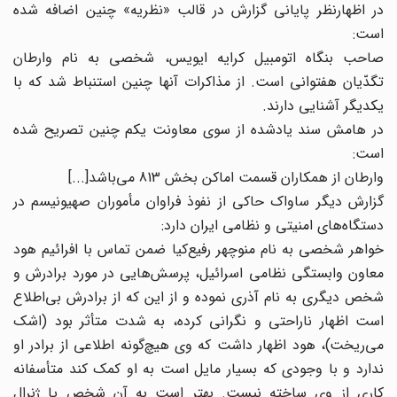
در اظهارنظر پایانی گزارش در قالب «نظریه» چنین اضافه شده
است:
صاحب بنگاه اتومبیل کرایه ایویس، شخصی به نام وارطان
تگدّیان هفتوانی است. از مذاکرات آنها چنین استنباط شد که با
یکدیگر آشنایی دارند.
در هامش سند یادشده از سوی معاونت یکم چنین تصریح شده
است:
وارطان از همکاران قسمت اماکن بخش 813 می‌باشد[...]
گزارش دیگر ساواک حاکی از نفوذ فراوان مأموران صهیونیسم در
دستگاه‌های امنیتی و نظامی ایران دارد:
خواهر شخصی به نام منوچهر رفیع‌کیا ضمن تماس با افرائیم هود
معاون وابستگی نظامی اسرائیل، پرسش‌هایی در مورد برادرش و
شخص دیگری به نام آذری نموده و از این که از برادرش بی‌اطلاع
است اظهار ناراحتی و نگرانی کرده، به شدت متأثر بود (اشک
می‌ریخت)، هود اظهار داشت که وی هیچ‌گونه اطلاعی از برادر او
ندارد و با وجودی که بسیار مایل است به او کمک کند متأسفانه
کاری از وی ساخته نیست. بهتر است به آن شخص یا ژنرال