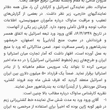
سروان سامی به مقام وابسته نظامی ترفیع خواهد یافت.
ساواک، دفتر نمایندگی اسرائیل و کارکنان آن را، مثل همه دفاتر
نمایندگیهای خارجی، زیر نظر داشت. در بعضی از گزارش‌های
تعقیب و مراقبت ساواک درباره مأموران صهیونیستی، اطلاعات
جالب توجه و قابل تأملی وجود دارد. گزارش زیر یکی از آنهاست:
در تاریخ 16/4/1348، آقای ورود ورد تبعه اسرائیل به اتفاق همسر
و فرزندانش در معیت منبع [بابایی] به اصفهان، خرمشهر،
بندرشاهپور و رامسر مسافرت نمود. ضمن مذاکراتی که ورد با منبع
به عمل آورده است، اظهار داشت که آمار تجارت میان استرالیا و
ایران و طرح‌های زیم (خطوط کشتیرانی اسرائیل) را در ده ماه اخیر
بررسی کرده تا بتواند یک سرویس منظم ماهیانه را از بنادر
استرالیا برقرار نماید. ضمناً یک قرارداد 50 میلیون دلاری بین ایران
و اسرائیل منعقد گردید که ظرف شش ماه چند فروند کشتی،
وسائل موردنظر را از [بندر] ایلات به بندرشاهپور حمل نمایند.
نظریه کارشناس ساواک درباره مطالب بالا چنین است:
1- آقای ورود ورد به مدت شش سال نماینده خط کشتی‌رانی زیم
در شهر کوبه ژاپن بوده که اخیراً برای استفاده از مرخصی به ایران