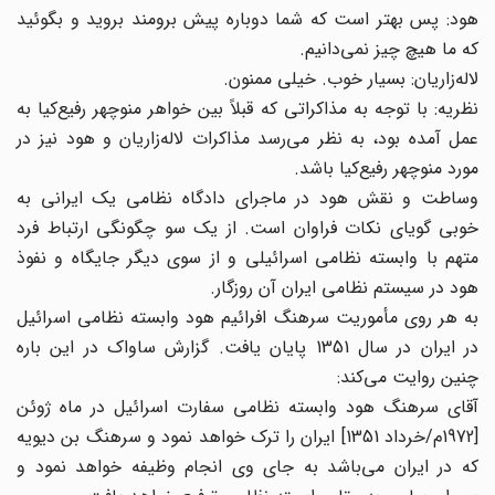
هود: پس بهتر است که شما دوباره پیش برومند بروید و بگوئید
که ما هیچ چیز نمی‌دانیم.
لاله‌زاریان: بسیار خوب. خیلی ممنون.
نظریه: با توجه به مذاکراتی که قبلاً بین خواهر منوچهر رفیع‌کیا به
عمل آمده بود، به نظر می‌رسد مذاکرات لاله‌زاریان و هود نیز در
مورد منوچهر رفیع‌کیا باشد.
وساطت و نقش هود در ماجرای دادگاه نظامی یک ایرانی به
خوبی گویای نکات فراوان است. از یک سو چگونگی ارتباط فرد
متهم با وابسته نظامی اسرائیلی و از سوی دیگر جایگاه و نفوذ
هود در سیستم نظامی ایران آن روزگار.
به هر روی مأموریت سرهنگ افرائیم‌ هود وابسته نظامی اسرائیل
در ایران در سال 1351 پایان یافت. گزارش ساواک در این باره
چنین روایت می‌کند:
آقای سرهنگ هود وابسته نظامی سفارت اسرائیل در ماه ژوئن
[1972م/خرداد 1351] ایران را ترک خواهد نمود و سرهنگ بن دیویه
که در ایران می‌باشد به جای وی انجام وظیفه خواهد نمود و