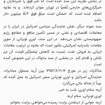
در بخش نظریه این سند آمده است که خبر فوق را خبرنگاران و
خبرگزاری‌های خارجی [هم] در تهران عنوان کرده‌اند. و به علاوه
اضافه شده است که «ممکن است مبلغ فوق 5/2 میلیون دلار
باشد.
سند نمونه دیگر، نقش نمایندگی سیاسی اسرائیل در ایران را در
معاملات اقتصادی و نفتی در مسیر تأمین منافع و مطامع رژیم
صهیونیستی نشان می‌دهد. در این سند، اوری لوبرانی از سوی
مقامات بلندپایه اسرائیلی مأمور است که علاوه بر ترغیب مقامات
ایرانی به فروش نفت، نسبت به کاهش چشم‌گیر قیمت آن نیز
تلاش و اقدام کند. در بخشی از سند ساواک در این خصوص آمده
است:
مذاکرات زیر در مورخ 12-1352/8/11 بین اُریه مسئول مخابرات
نمایندگی اسرائیل و اوری لوبرانی سفیر اسرائیل به عمل آمده که
عیناً از لحاظ عالی می‌گذرد:
اُریه: سلام اوری، شب به خیر
اوری لوبرانی: سلام اریه
اریه: جوابی از دینشتن برایت رسیده می‌خواهی برایت بخوانم