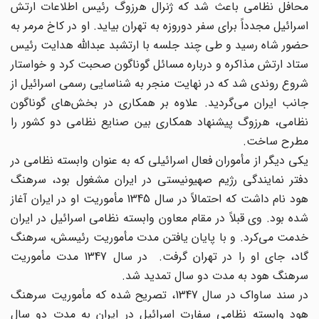
محافل نظامی باعث شد که ژنرال هرزوگ رئیس اطلاعات ارتش
اسرائیل مجدداً برای سفر دوروزه به تهران بیاید. او در کاخ مرمر به
حضور شاه رسید و طی چند جلسه با ارتشبد عبدالله هدایت رئیس
ستاد ارتش مذاکره و درباره مسائل گوناگون صحبت کرد و خواستار
شروع روندی شد که در نهایت منجر به شناسایی رسمی اسرائیل از
جانب ایران می‌گردید. علاوه بر همکاری در بخش‌های گوناگون
نظامی، هرزوگ پیشنهاد همکاری بین صنایع نظامی دو کشور را
مطرح ساخت.
یکی دیگر از مأموران فعال اسرائیلی که به عنوان وابسته نظامی در
دفتر نمایندگی رژیم صهیونیستی در ایران مشغول بود، سرهنگ
هود نام داشت که احتمالاً در سال 1345 مأموریت او در ایران آغاز
شده بود. وی قبلاً در مقام معاون وابسته نظامی اسرائیل در ایران
خدمت می‌کرد. و با پایان یافتن مدت مأموریت رئیسش، سرهنگ
گاد، جای او را در تهران گرفت. در سال 1347 مدت مأموریت
سرهنگ هود به مدت دو سال تمدید شد.
در سند ساواک در سال 1347، تصریح شده که مأموریت سرهنگ
هود وابسته نظامی سفارت اسرائیل در ایران به مدت دو سال