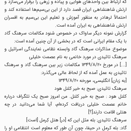
که ارتباط بین واحدهای هوایی و پیاده و زرهی را برقرار می‌سازد و
ارتش شاهنشاهی ایران قصد دارد از این بی‌سیم‌ها استفاده کند و
احتمالاً لرهادر به منظور آموزش و تعلیم این بی‌سیم به افسران
ارتش شاهنشاهی به ایران آمده است.
گزارش نمونه دیگر ساواک در خصوص شنود مکالمات سرهنگ گاد
با یک مقام ایرانی است که در بخشی از آن چنین آمده است:
موضوع: مذاکرات سرهنگ گاد وابسته نظامی نمایندگی اسرائیل و
سرهنگ تائیدی در مورد خانمی به نام عصمت خلیلی
[...] در مورخ 1349/8/20 مکالمات زیر بین سرهنگ گاد و سرهنگ
تائیدی به عمل آمده که از لحاظ عالی می‌گذرد:
[به زبان] انگلیسی، مورخه 1349/8/20
سرهنگ تائیدی: صبح به خیر کلنل هود
کلنل هود : صبح به خیر کلنل. من امروز صبح یک تلگراف درباره
خانم عصمت خلیلی دریافت کرده‌ام، آیا شما می‌دانید در چه
هتلی اقامت دارند[؟]
سرهنگ تائیدی: بله مثل این که [در] هتل کِرمل [است]
گاد: بله کرمل در حیفا، چون آن طور که معلوم است انتظامی او را