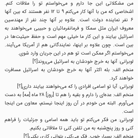
من مشکلاتی این جا دارم و می‌خواستم تو را ملاقات کنم.
اشخاصی که من با آنها کار می‌کنم 9 تا 12 نفر هستند که بین آنها
6 نفر نماینده دولت است. علاوه بر آنها چند نفر از مهندسین
معروف ایران مثل سمکا و فرمانفرمائیان و حبیبی می‌خواهند به
اسرائیل بیایند و این کار ما خیلی مهم است و حفظ حیثیت‌ها در
بین است. چون علاوه بر اینها، نمایندگانی هم از آمریکا می‌آیند.
می‌خواستم اگر ممکن است تو هم در این جریان وارد شوی.
لوبرانی: آنها به خرج خودشان به اسرائیل می‌روند[؟]
منخم الف: بله اکثر آنها به خرج خودشان به اسرائیل مسافرت
خواهند کرد.
لوبرانی: آیا تو اسامی افرادی را که می‌خواهند بیایند داری[؟]
منخم الف: عده‌ای را دارم و بقیه را هم تا [روز] 28 ماه [مه] به دست
می‌آورم. البته من خودم در آن روز اینجا نیستم، معاون من اینجا
است.
لوبرانی: من فکر می‌کنم تو باید همه اسامی و جزئیات را فراهم
کنی و روز پنج‌شنبه به من تلفن کنی تا ملاقاتی بکنیم.
منخم الف: بسیار خوب. فکر می‌کنی بتوانی کاری بکنی[؟]