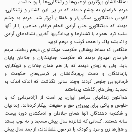
اعتقاداتشان بزرگترین توهین‌ها و زشتکاری‌ها را روا داشت.
مردم خراسان به چشم دیدند که در پی این کشتار و زشتکاری،
کابوس دیکتاتوری سنگین‌تر و خفقان آورتر شد. مردم به چشم
دیدند که دیکتاتوری حتی آزادی انجام فرائض مذهبی را از آنها
سلب کرد. همراه با کشتارها و بیدادگریها آخرین نشانه‌های آزادی
و اندیشه پاک را هدف گرفت و درهم کوبید.
هنگامی که بساط پوشالی حکومت دیکتاتوری درهم ریخت، مردم
خراسان امیدوار بودند که حکومت جنایتکاران و جلادان پایان
یابد. ولی به زودی دیدند که باز هم همان جلادان و تبهکاران،
بازماندگان و دست پروردگانشان بر کرسی‌های حکومت و
فرمانروایی جلوس کردند وچند سالی نگذشت که اندک اندک به
تجدید روش‌های گذشته پرداختند.
هم‌اکنون زندانهای سراسر ایران، پر است از آزادمردانی که با
خلوص و پاکی برای پیروزی حق و حقیقت پیکار کرده‌اند. زندانیان
و شکنجه دهندگانِ آنها همان جلادان و آدمکشان دوره بیست
ساله هستند. کسانی که شانزده سال پیش مسجد را به توپ بستد
و هزارها زن و مرد و کودک را در خون غلطاندند، از چند سال پیش