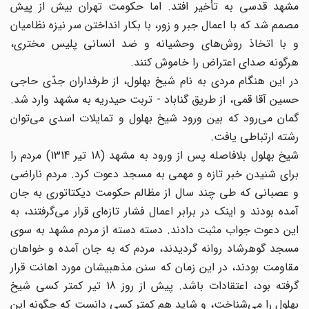
مشهد قدسی به تأخیر افتد. اما حکومت تهران بیش از پیش
مصمم شد که با اعمال جبر و زور، با بکار انداختن سر نیزه نظامیان
و با اتخاذ روش‌های وحشیانه و ضد انسانی پلیس مختری،
هرگونه صدای اعتراض را خاموش کنند.
در این هنگام مردی به نام شیخ بهلول، از طرفداران جدّی حاجی
حسین آقا قمی، از طریق گناباد - تربت حیدریه به مشهد وارد شد.
گمان می‌رود که بین ورود شیخ بهلول و تمایلات اسدی می‌توان
رشته ارتباطی یافت.
شیخ بهلول بلافاصله پس از ورود به مشهد (18 تیر 1314) مردم را
برای شنیدن خبر تازه و مهمی به مسجد دعوت کرد. مردم ناراضی
و عصبانی که طی چند سال از مظالم حکومت دیکتاتوری به جان
آمده بودند و اینک در برابر اعمال فشار تازه‌ای قرار می‌گرفتند، به
این دعوت جواب مثبت دادند. دسته دسته از مردم مشهد به سوی
مسجد گوهرشاد روانه گردیدند، مردم که به جان آمده و خواهان
مقاومت بودند، در این زمان که سنن مذهبیشان مورد اهانت قرار
گرفته بود، اعتقادات باشد. پیش از روز 18 تیر کمتر کسی شیخ
بهلول را می‌شناخت، و شاید هم کمتر کسی دانست که چگونه این