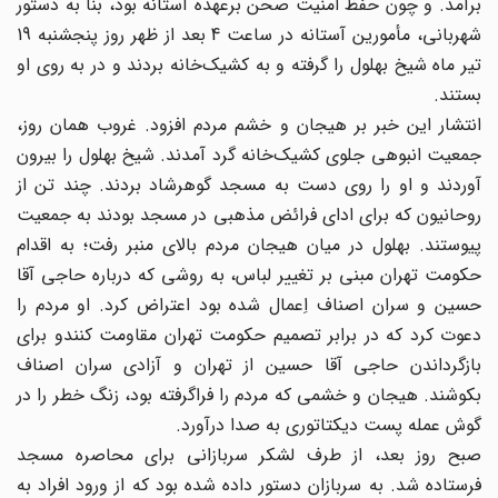
برآمد. و چون حفظ امنیت صحن برعهده آستانه بود، بنا به دستور
شهربانی، مأمورین آستانه در ساعت 4 بعد از ظهر روز پنجشنبه 19
تیر ماه شیخ بهلول را گرفته و به کشیک‌خانه بردند و در به روی او
بستند.
انتشار این خبر بر هیجان و خشم مردم افزود. غروب همان روز،
جمعیت انبوهی جلوی کشیک‌خانه گرد آمدند. شیخ بهلول را بیرون
آوردند و او را روی دست به مسجد گوهرشاد بردند. چند تن از
روحانیون که برای ادای فرائض مذهبی در مسجد بودند به جمعیت
پیوستند. بهلول در میان هیجان مردم بالای منبر رفت؛ به اقدام
حکومت تهران مبنی بر تغییر لباس، به روشی که درباره حاجی آقا
حسین و سران اصناف اِعمال شده بود اعتراض کرد. او مردم را
دعوت کرد که در برابر تصمیم حکومت تهران مقاومت کنندو برای
بازگرداندن حاجی آقا حسین از تهران و آزادی سران اصناف
بکوشند. هیجان و خشمی که مردم را فراگرفته بود، زنگ خطر را در
گوش عمله پست دیکتاتوری به صدا درآورد.
صبح روز بعد، از طرف لشکر سربازانی برای محاصره مسجد
فرستاده شد. به سربازان دستور داده شده بود که از ورود افراد به