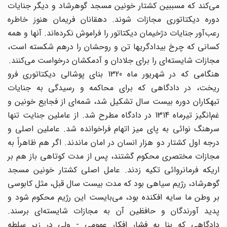
می‌کند که مسببین کشتار خونین مسجد گوهرشاد و دیگر جنایات
دوره دیکتاتوری مجازات شوند. دهقانان فریمان هنوز خاطره
رعب‌آور جنایات دژخیمان دیکتاتور را فراموش نکرده‌اند. آنها و همه
کسانی که چرخ بیدادگریها تن و روحشان را درهم شکسته است،
مجازات شایسته‌ای را برای جلادان و آدمکشان درخواست می‌کنند.
هنگامی که در شهریور ماه 1320 بنای پوشالی دیکتاتوری فرو
ریخت، در دادگاهی که برای محاکمه و رسیدگی به جنایات
تبهکاران دوره بیست سال تشکیل شد، شمه‌ای از فجایع خونین و
غم‌انگیز تیرماه 1314 در دادگاه مطرح شد. از عاملین جنایت تنها
سرهنگ نوائی به پای میز اتهام فراخوانده شد. عاملین اصلی و
درجه اول کشتار دو هزار انسان در امان ماندند. اگر هم ظاهراً به
مجازات مختصری محکوم گشتند، پس از مدت کوتاهی باز هم بر
اریکه فرمانروائی تکیه زدند. عامل اصلی کشتار خونین مسجد
گوهرشاد، رژیم سیاهی بود که مدت بیست سال قبل، مثل کابوسی
بر وطن ما سایه افکنده بود، می‌بایست این رژیم محکوم شود و
پدید آورندگان و حافظین آن به مجازات شایسته‌ای برسند.
دادگاهی که بنا به فشار افکار عمومی - ولی در زیر سلطه