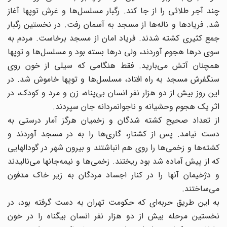
چند آجر طلائی را از جا کند. رگبار مسلسل‌ها و غرش توپها آغاز
شد. فریادها و ناله‌ها از مسجد به آسمان رفت. در نخستین رگبار
جمع کثیری کشته شدند. فریاد امان از مسجد برخاست. مردم به
سوی درها هجوم آوردند، ولی درها بسته بود و مسلسل‌ها و توپها
همچنان آتش می‌بارید. فقط هنگامی که سیلی از خون روی
سنگفرش مسجد به راه افتاد، مسلسل‌ها و توپها خاموش شد. در
این روز بیش از دو هزار نفر انسان بی‌پناه، زن و مرد و کودک، در
اثر یک هجوم وحشیانه و ناجوانمردانه جان سپردند.
از تعداد صحیح کشته شدگان و زخمیان هرگز آمار درستی به
دست نیامد. پس از کشتار، گاری‌ها را به در مسجد آوردند و
کشته‌ها و زخمی‌ها را روی هم انباشتند و بیرون شهر در گودالهایی
که از پیش آماده شد بود ریختند. زخمی‌ها و نیمه‌جانها می‌نالیدند
و دژخیمان آنها را در کنار اجساد مردگان به زیر خاک مدفون
می‌ساختند.
به این طریق حربه‌ای که حکومت تهران به دست گرفته بود، در
نخستین مرحله بیش از دو هزار نفر انسان بیگناه را در خون