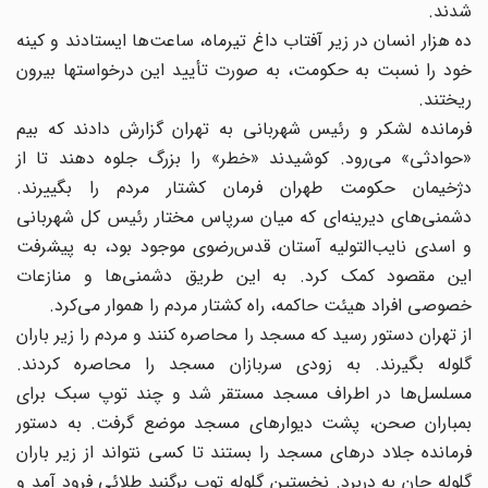
شدند.
ده هزار انسان در زیر آفتاب داغ تیرماه، ساعت‌ها ایستادند و کینه
خود را نسبت به حکومت، به صورت تأیید این درخواستها بیرون
ریختند.
فرمانده لشکر و رئیس شهربانی به تهران گزارش دادند که بیم
«حوادثی» می‌رود. کوشیدند «خطر» را بزرگ جلوه دهند تا از
دژخیمان حکومت طهران فرمان کشتار مردم را بگییرند.
دشمنی‌های دیرینه‌ای که میان سرپاس مختار رئیس کل شهربانی
و اسدی نایب‌التولیه آستان قدس‌رضوی موجود بود، به پیشرفت
این مقصود کمک کرد. به این طریق دشمنی‌ها و منازعات
خصوصی افراد هیئت حاکمه، راه کشتار مردم را هموار می‌کرد.
از تهران دستور رسید که مسجد را محاصره کنند و مردم را زیر باران
گلوله بگیرند. به زودی سربازان مسجد را محاصره کردند.
مسلسل‌ها در اطراف مسجد مستقر شد و چند توپ سبک برای
بمباران صحن، پشت دیوارهای مسجد موضع گرفت. به دستور
فرمانده جلاد درهای مسجد را بستند تا کسی نتواند از زیر باران
گلوله جان به دربرد. نخستین گلوله توپ برگنبد طلائی فرود آمد و