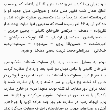
سرباز برای پیدا کردن تقی‌زاده به منزل آقا گل رفته‌اند که بر حسب
‌اتفاق همان شب تغییر منزل داده و هیچ‌کس منزل جدید او را
نمی‌دانسته است.‌ تدریجاً بر عده متحصنین سفارت افزوده شد. و
حداکثر آن به 66 نفر رسیده است که متعینین آنها عبارت ‌بوده‌اند از
تقی‌زاده – دهخدا – مرتضی قلی‌خان نائینی – یحیی حریری –
سیدحبل‌المتین- سیدجلیل ‌اردبیلی – آقا کوچک نجم‌آبادی –
امیرحشمت – حسین‌آقا پرویز – سیدجواد – سیدعبدالرحیم
خلخالی – ‌میرزاعلی‌محمد تربیت یحیی دهخدا و غیره.‌
مردم به وسایل مختلف وارد باغ سفارت شده‌اند مثلاً‌مرتضی
قلی‌خان نائینی با لباس مبدل دو شب بعد ‌وارد باغ سفارت گردید
چند نفر از دیوار سفارت بالا آمده‌اند یک نفر با لباس یخ فروشی در
حالی که تخته ‌یخ بزرگی بر سر داشته وارد باغ سفارت شده با
اینکه قراول دور سفارت گذاشته بودند معهذا مردم در ‌خارج سفارت
یکدیگر را به تحصن در سفارت تشویق می‌کردند و قزاق‌ها هم
برای ایجاد رعب در ‌سفارت هر روز چند عراده توپ با چرخ‌های
آهنی و صداهای مهیب در خیابان‌های اطراف سفارت ‌می‌گرداندند