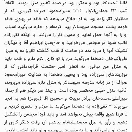
غالباً تحت‌نظر بود و مدتی بود در صدد ‌تغییر منزل بودند. اتفاقاً
شب 23 جمادی‌الاول 1326 میرزامحمود صراف تبریزی که از
فدائیان تقی‌زاده بود ‌به او اطلاع می‌دهد که خانه در پهلوی خانه
خودم پشت مسجد سپهسالار پیدا کرده‌ام و اجازه می‌گیرد ‌اسباب
او را به آنجا حمل نماید و همین کار را می‌کند. با اینکه تقی‌زاده
غالب شبها در مجلس می‌خوابید و ‌حاج‌میرزاابراهیم آقا و دیگران
کشیک آنها را می‌دادند دو ساعت از شب گذشته تقی‌زاده به میرزا
‌علی‌اکبرخان دهخدا می‌گوید من با تو کاری لازم دارم و شب باید
به منزل من بیائی. به اتفاق امیر حشمت ‌قراچه‌داغی که از
موزربندهای تقی‌زاده بود و یحیی دهخدا به هدایت میرزامحمود
صراف از در زنانه ‌مدرسه سپهسالار به منزل تازه تقی‌زاده می‌روند،
اثاثیه منزل خیلی مختصر بوده است و چند نفر دیگر هم از ‌جمله
میرزاعلی‌محمدخان برادر تربیت و حسین آقا (پرویز) هم به آنجا
می‌روند – تقی‌زاده به دهخدا ‌می‌گوید ما مردم را متفرق کردیم و
تا فردا هیچ واقعه پیش نخواهد آمد و باید فردا مجلس را تشکیل
دهیم ‌و رأی به عزل محمدعلیشاه بدهیم آن وقت دیگر کاری از
دست او برنمی‌آید و ما به مقصود می‌رسیم و تو ‌باید امشب لایحه