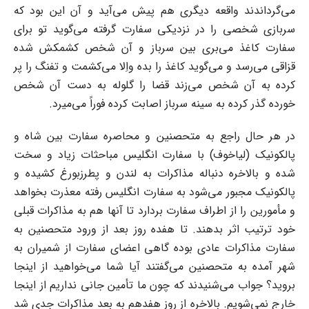
‌می‌گرداندند واقعه دیگری هم پیش می‌آید و آن این بود که
سربازی شخصی را در نزدیکی سفارت گرفته ‌می‌گوید تو برای
سفارت کاغذ می‌بری بین سرباز و آن شخص کشمکش شده
قزاقی می‌رسد و می‌گوید ‌کاغذ را بده واِلا می‌کشمت و تفنگ را پر
کرده به آن شخص می‌زند قضا را گلوله به دست آن شخص
‌خورده گذر کرده به سینه سرباز اصابت کرده فوراً می‌میرد.‌
در هر حال راجع به متحصنین و محاصره سفارت بین شاه و
پالکونیک (لیاخوف) با سفارت انگلیس ‌مباحثات زیاد و سخت
شده و بالاخره دنباله مذاکرات به لندن و پطرزبورغ کشیده و
پالکونیک مجبور ‌می‌شود به سفارت انگلیس رفته معذرت بخواهد
و مأمورین را از اطراف سفارت بردارد تا آنها هم به ‌مذاکرات قبلی
خود ترتیب اثر بدهند.‌ تا هفده روز بعد از ورود متحصنین به
سفارت مذاکرات عادی بوده گاهی اعضای سفارت از شمیران به
‌شهر آمده به متحصنین می‌گفتند آیا شما می‌خواهید از اینجا
بروید؟ جواب می‌شنیدند که چون ما تأمین ‌جانی نداریم از اینجا
خارج نمی‌شویم. بالاخره از روز هفدهم به بعد مذاکرات جدی شد