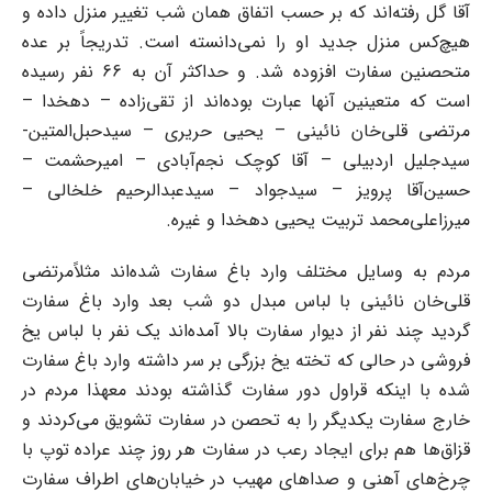
آقا گل رفته‌اند که بر حسب ‌اتفاق همان شب تغییر منزل داده و
هیچ‌کس منزل جدید او را نمی‌دانسته است.‌ تدریجاً بر عده
متحصنین سفارت افزوده شد. و حداکثر آن به 66 نفر رسیده
است که متعینین آنها عبارت ‌بوده‌اند از تقی‌زاده – دهخدا –
مرتضی قلی‌خان نائینی – یحیی حریری – سیدحبل‌المتین-
سیدجلیل ‌اردبیلی – آقا کوچک نجم‌آبادی – امیرحشمت –
حسین‌آقا پرویز – سیدجواد – سیدعبدالرحیم خلخالی –
‌میرزاعلی‌محمد تربیت یحیی دهخدا و غیره.‌
مردم به وسایل مختلف وارد باغ سفارت شده‌اند مثلاً‌مرتضی
قلی‌خان نائینی با لباس مبدل دو شب بعد ‌وارد باغ سفارت
گردید چند نفر از دیوار سفارت بالا آمده‌اند یک نفر با لباس یخ
فروشی در حالی که تخته ‌یخ بزرگی بر سر داشته وارد باغ سفارت
شده با اینکه قراول دور سفارت گذاشته بودند معهذا مردم در
‌خارج سفارت یکدیگر را به تحصن در سفارت تشویق می‌کردند و
قزاق‌ها هم برای ایجاد رعب در ‌سفارت هر روز چند عراده توپ با
چرخ‌های آهنی و صداهای مهیب در خیابان‌های اطراف سفارت