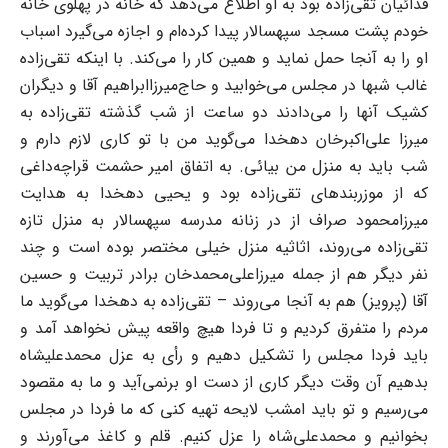
فدائیان تقی‌زاده بود ‌به او اطلاع می‌دهد که خانه در پهلوی خانه
خودم پشت مسجد سپهسالار پیدا کرده‌ام و اجازه می‌گیرد ‌اسباب
او را به آنجا حمل نماید و همین کار را می‌کند. با اینکه تقی‌زاده
غالب شبها در مجلس می‌خوابید و ‌حاج‌میرزاابراهیم آقا و دیگران
کشیک آنها را می‌دادند دو ساعت از شب گذشته تقی‌زاده به
میرزا ‌علی‌اکبرخان دهخدا می‌گوید من با تو کاری لازم دارم و
شب باید به منزل من بیائی. به اتفاق امیر حشمت ‌قراچه‌داغی
که از موزربندهای تقی‌زاده بود و یحیی دهخدا به هدایت
میرزامحمود صراف از در زنانه ‌مدرسه سپهسالار به منزل تازه
تقی‌زاده می‌روند، اثاثیه منزل خیلی مختصر بوده است و چند
نفر دیگر هم از ‌جمله میرزاعلی‌محمدخان برادر تربیت و حسین
آقا (پرویز) هم به آنجا می‌روند – تقی‌زاده به دهخدا ‌می‌گوید ما
مردم را متفرق کردیم و تا فردا هیچ واقعه پیش نخواهد آمد و
باید فردا مجلس را تشکیل دهیم ‌و رأی به عزل محمدعلیشاه
بدهیم آن وقت دیگر کاری از دست او برنمی‌آید و ما به مقصود
می‌رسیم و تو ‌باید امشب لایحه تهیه کنی که ما فردا در مجلس
بخوانیم و محمدعلی‌شاه را عزل کنیم. قلم و کاغذ ‌می‌آورند و