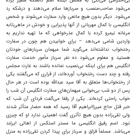
بی‌احترامی می‌کنی به محض اینکه اسم کالسکه سفیر ‌برده
می‌شود صاحب‌منصب و سربازها سلام می‌دهند و درشکه رد
می‌شود. دیگر بدون هیچ مانعی وارد ‌سفارت می‌شوند و شخص
انگلیسی با کمال مهربانی از آنها پذیرایی و خودش در ماهی‌تابه
مرغانه نیمرو ‌کرده با کمال عذرخواهی که ما تهیه نداریم به
واردین شامی می‌دهد – برای خوابیدن هم چون در سفارت
‌رختخواب نداشته‌اند می‌گوید شما میهمان سربازهای خودتان
هستید و معلوم می‌شود ده نفر سرباز مأمور ‌خدمت سفارت
انگلیس هم برای اینکه بی‌نصیب نمانده باشند به غارت مجلس
رفته و چند دست ‌رختخواب آورده‌اند، از قراری که می‌گفتند یکی
از رختخواب‌ها متعلق به آقا سید عبدالله بوده است در هر ‌حال
پس از دو شب بی‌خوابی میهمان‌های سفارت انگلیس آن شب را
خواب راحتی کرده‌اند.‌ یکی از رفقا می‌گفت فردای آن شب که
خبر قتل حاج میرزاابراهیم آقا رسید که همه حضار متأثر شدند
‌ولی تقی‌زاده بدون هیچ تأثری گفت اهمیتی ندارد او که چیزی
نبود. اسم رفیق انگلیسی ما مستر استکس از ‌اهالی ایرلند
می‌باشد. مسلماً‌ قزاق و سرباز برای پیدا کردن تقی‌زاده به منزل