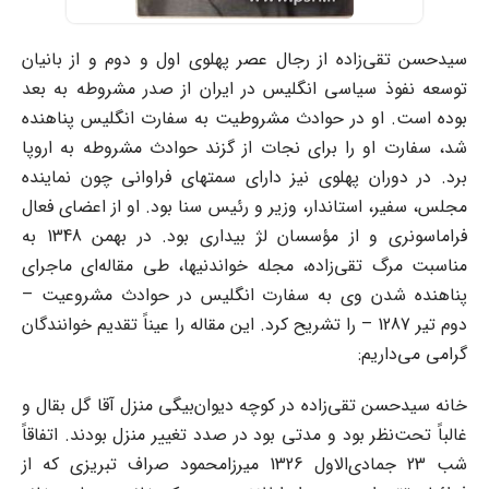
سیدحسن تقی‌زاده از رجال عصر پهلوی اول و دوم و از بانیان
توسعه نفوذ سیاسی انگلیس در ایران از ‌صدر مشروطه به بعد
بوده است. او در حوادث مشروطیت به سفارت انگلیس پناهنده
شد، سفارت او را ‌برای نجات از گزند حوادث مشروطه به اروپا
برد. در دوران پهلوی نیز دارای سمتهای فراوانی چون ‌نماینده
مجلس، سفیر، استاندار، وزیر و رئیس سنا بود. او از اعضای فعال
فراماسونری و از مؤسسان لژ ‌بیداری بود.‌ در بهمن 1348 به
مناسبت مرگ تقی‌زاده، مجله خواندنیها، طی مقاله‌ای ماجرای
پناهنده شدن وی به ‌سفارت انگلیس در حوادث مشروعیت –
دوم تیر 1287 – را تشریح کرد. این مقاله را عیناً تقدیم ‌خوانندگان
گرامی می‌داریم:‌
خانه سیدحسن تقی‌زاده در کوچه دیوان‌بیگی منزل آقا گل بقال و
غالباً تحت‌نظر بود و مدتی بود در صدد ‌تغییر منزل بودند. اتفاقاً
شب 23 جمادی‌الاول 1326 میرزامحمود صراف تبریزی که از