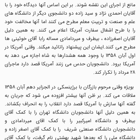
مانع از اجرای این نقشه شوند. بر این اساس آنها دیدگاه خود را با
آقایان احمدی نژاد و سید زاده دو دانشجوی دیگر از دانشگاه های
علم و صنعت و تربیتِ معلم مطرح می کنند اما آنها مخالفت خود
را با طرح اشغال سفارت آمریکا اعلام می کنند. به همین دلیل
آقایان اصغرزاده ، بیطرف و میردامادی مساله رابا آقای خوئینی ها
مطرح می کنند.ایشان این پیشنهاد راتائید میکند. وقتی آمریکا در
اول آبان 1358 با وجود همه هشدارها به شاه اجازه می دهد به
آمریکا برود. دانشجویان حدس می زنند آمریکا قصد دارد ماجرای
28 مرداد را تکرار کند.
بویژه وقتی مرحوم بازرگان با برژینسکی در الجزایر دهم آبان 1358
ملاقات می کند. بر ظن آنها بیشتر افزوده می شود که جریان به
گفته آنها سازش با آمریکا قصد دارد انقلاب را به انحراف بکشاند.
به همین دلیل آنها دانشجویان دانشگاه تهران را با کمک آقای
بیطرف و دانشگاه امیرکبیر را با کمک اقای میردامادی و
دانشجویان دانشگاه صنعتی شریف را با کمک آقای اصغر زاده و
دانشگاه ملی را که بعدها شهید بهشتی نام گرفت، با کمک آقای