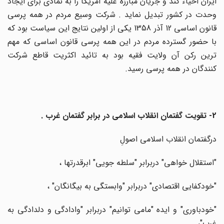
ایران احیاء کند و جریان مبارزه علیه آمریکا را به نمادی برای ایجاد
وحدت در کشور تبدیل نماید . شرکت وسیع مردم در همه پرسی
قانون اساسی 12 آذر 1358 یکی از اولین نتایج این سیاست بود که
با حضور گسترده مردم در این همه پرسی قانون اساسی که مهم
ترین رکن آن ولایت فقیه بود به تائید اکثریت قاطع شرکت
کنندگان در همه پرسی رسید.
2- تقویت گفتمان انقلاب اسلامی در برابر گفتمان غرب .
درگفتمان انقلاب اسلامی اصولِ
"استقلال خواهی" دربرابر "سلطه جویی" ابرقدرتها ،
"خودکفایی اقتصادی" دربرابر "وابستگی به بیگانگان" ،
"خودباوری" و ایده "مامی توانیم" دربرابر "وادادگی و دلدادگی به
غرب"،