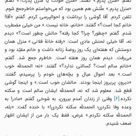
گفتم: «منزل پدرم.» گفتند: «منزل خودت یا منزل پدرت؟» گفتم:
«منزل پدرم.» علّتش هم همین بود که می‌خواستم خاطرجمع شوم.
تلفن کردم. آقا گوشی را برداشت و احوالپرسی کردم. گفتم: «آقا!
خانم کجا است؟» گفتند: «خانم، خانه نیست.» من خیلی مضطرب
شدم. گفتم: «چطور؟ چرا؟ کجا رفته؟ حالش چطور است؟» دیدم
نه، آقا خیلی لحنش عادی است: «رفته خانۀ فلانی.» منزل همان
دوستش که هفته‌ای یک روز روضۀ زنانه داشت و خانم مقیّد بود و
می‌رفت. دیدم همان روز هفته است. خاطرم جمع شد. گفتم:
«خانم سالم است؟ کسالتی ندارد؟» گفتند: «نه؛ الحمدلله خوب
است.» بعد احوال عیال و بچّه‌های خودم را پرسیدم، گفتند:
«دیروز، پریروز اینجا بودند. حالشان خوب است.» و اینجا گوشی
قطع شد. معلوم شد که نه، الحمدلله ایشان سالم است و سکته
نکرده.
[6]
وقتی از زندان آمدم بیرون، به شوخی گفتم: «مادر! به
وعده وفا نکردی؛ الحمدلله سکته نکردی!» با خنده گفت: «بله،
الحمدلله سکته نکردم.» غرض، فقط یک بار من از ایشان اظهار
ضعف شنیدم.