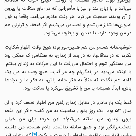
این‌طور نبود. مادرم همیشه با روحیّۀ خیلی خوب به ملاقاتم
می‌آمد و با زبان تند و تیز با مأمورانی که در اتاق ملاقات یا بیرون
از آن بودند، صحبت می‌کرد. هر وقت مادرم می‌آمد، واقعاً به قول
امروزی‌ها شارژ می‌شدم و احساس می‌کردم اگر ضعف و تزلزلی هم
در من وجود دارد، با دیدن او برطرف می‌شود.
خوشبختانه همسر من هم همین‌جور بود؛ هیچ وقت اظهار شکایت
نکرد، نه در ملاقاتها، نه در بعد از زندان، نه هنگامی که ممکن بود
من دستگیر شوم و احتمال می‌رفت با این حرکات به زندان بیفتم.
با اینکه می‌دید در زندگی‌ام چه می‌گذرد، هیچ وقت به من یک
کلمه هم نگفت که مثلاً به فکر خانه باش، به فکر ما و بچّه‌ها
باش، ابداً. همیشه یا من را تشویق می‌کرد یا ساکت بود.
فقط یک بار مادرم در مقابل زندان رفتن من اظهار ضعف کرد و آن
سال ۵۳ بود. یک روز بدون مناسبت به من گفت: «اگر این دفعه
بروی زندان، من سکته می‌کنم!» این حرف برای من خیلی
تعجّب‌برانگیز بود و هیچ سابقه نداشت. یادم هست، من داشتم
لوی آینۀ روی طاقچه عمّامه‌ام را درست می‌کردم
[4]
که ایشان آمد