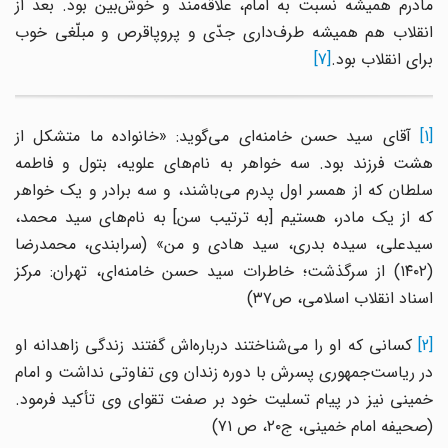
مادرم همیشه نسبت به امام، علاقه‌مند و خوش‌بین بود. بعد از
انقلاب هم همیشه طرف‌داری جدّی و پروپاقرص و مبلّغی خوب
برای انقلاب بود.
[7]
[1]
آقای سید حسن خامنه‌ای می‌گوید: «خانواده ما متشکل از
هشت فرزند بود. سه خواهر به نام‌های علویه، بتول و فاطمه
سلطان که از همسر اول پدرم می‌باشند، و سه برادر و یک خواهر
که از یک مادر، هستیم [به ترتیب سن] به نام‌های سید محمد،
سیدعلی، سیده بدری، سید هادی و من» (سرابندی، محمدرضا
(۱۴۰۲) از سرگذشت؛ خاطرات سید حسن خامنه‌ای، تهران: مرکز
اسناد انقلاب اسلامی، ص۳۷)
[2]
کسانی که او را می‌شناختند درباره‌اش گفتند زندگی زاهدانه او
در ریاست‌جمهوری پسرش با دوره زندان وی تفاوتی نداشت و امام
خمینی نیز در پیام تسلیت خود بر صفت تقوای وی تأکید فرمود.
(صحیفه امام خمینی، ج۲۰، ص ۷۱)