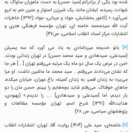
شده بود یکی از برادرانم [سید حسن] به دست مأموران ساواک به
شهادت رسیده، ایشان مانند یک شیرزن استوار و متین خم به ابرو
نمی‌آورد.» (کامور بخشایش، جواد و عربانی، جواد (۱۳۹۲) خاطرات
آیت الله سیدمحمد خامنه ای، تهران: مؤسسه فرهنگی هنری و
انتشارات مرکز اسناد انقلاب اسلامی، ص۴۷)
[6]
بانو خدیجه میردامادی به یاد می آورد که سه پسرش
(سیدعلی، سیدهادی و سید محمد حسن) در تهران زندانی بودند:
«من در عرض یک سال دو ماه یک مرتبه می‌رفتم تهران [...] هر جا
که نشان می‌دادند می‌رفتم... سید محمد ما ماشین داشت. او مرا
می‌برد؛ به زندان قصر، به زندان کمیته، باغ مهران، خیابان میکده،
جاهای خوفناک. می‌رفتم شاید بچه‌هایم را ببینم. حسن مان را دو
بار دیدم، اما [سیدعلی و سیدهادی] .... را ندیدم.» (بهبودی،
هدایت‌الله (۱۳۹۱) شرح اسم، تهران: مؤسسه مطالعات و
پژوهشهای سیاسی، ص ۲۸)
[7
خامنه‌ای، سید علی (۱۴۰۴) روایت آقا، تهران: انتشارات انقلاب