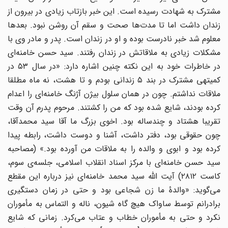
مشترک به شهادت رسیده است. این خبر بازتاب زیادی در بیرون از
زندان داشت اما تا مدت‌ها صحت و سقم آن روشن نبود. بعدها
معلوم شد خبر نادرست بوده و او در زندان است. پدر و مادر وی با
مشکلات زیادی به ملاقاتش در زندان رفتند. سید حسن خامنه‌ای
در خاطرات خود به این نکته چنین اشاره دارد: «در سال ۵۳ در
کمیتهی مشترک در بند ۵ زندانی بودم و تا هشت، نه ماه مطلقا
ملاقات نداشتم. چون در همان سلول بیژن آژنگ خامنه‌ای را اعدام
کرده بودند، شایع شده بود که من را کشتند. مرحوم پدرم آن وقت
تقریبا هشتاد و چندساله بود. اخوی بزرگ ما آقا سید محمدآقا،
چون حقوقی بود، دفتر داشت، آشنا و دوست داشت، رابطه پیدا
کرده بود و ابوی و والده را به ملاقات من آورده بود.» (مصاحبه
سید حسن خامنه‌ای با مرکز اسناد انقلاب اسلامی، جلسه‌ی سوم،
کاست ۲۸۱۲) آیت الله سید محمد خامنه‌ای نیز درباره این مقطع
می‌گوید: «والدۀ ما زن شجاعی بود و حتی در زمان دستگیری
برادرانم توسط ساواک هیچ گاه شیون، ناله و التماس به مأموران
نکرد و حتی به مأموران خطاب و عتاب می‌کرد. زمانی که شایع