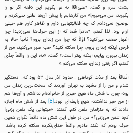
پشت سرم و گفت: «علی‌آقا! به تو بگویم این دفعه اگر تو را
بگیرند، من می‌میرم!» من کارهایم را پیش آن‌ها علنی نمی‌کردم و
توضیح نمی‌دادم که چه فعّالیّتهایی دارم و ظاهر کارم هم خیلی
آرام بود. لذا گفتم: «مادر! شما که از این حرف‌ها نمی‌زدید! چرا
اظهار ضعف می‌کنید؟ اوّلاً که چرا من زندان بروم؟ ثانیاً حالا به
فرض اینکه زندان بروم، چرا سکته کنید؟ خب صبر می‌کنید، من از
زندان بیرون بیایم؛ اینکه بهتر است.» گفت: «نه، این را واقعاً جدّی
گفتم، اگر رفتی زندان، سکته می‌کنم.»
اتّفاقاً بعد از مدّت کوتاهی _حدود آذر سال ۵۳ بود که_ دستگیر
شدم و من را از مشهد به تهران آوردند که سخت‌ترین زندان من
بود؛ چون تا شش ماه هیچ خبری از خانواده‌ام نداشتم و آن‌ها هم
ز من خبر نداشتند؛ هیچ رابطه‌ای نبود.
[5]
بعد از شش ماه اجازه
دادند که به منزلمان تلفن کنم. گفتند: «میتوانی یک تلفن بزنی!
کجا تلفن می‌زنی؟» من در طول این شش ماه دائماً نگران همین
حرف بودم که نکند مادرم واقعاً خدای‌نکرده سکته کرده باشد.