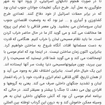
تا در صورت هجوم تانکهاى اسرائیلى، از ورود آنها به شهر
جلوگیرى به عمل آید. طرح دیگر، تعلیمات جوانان جنوب لبنان بود
که در برابر حملات اسرائیل از خود دفاع کنند. تعدادى طرح
کشاورزى و آبیارى و ... نیز بود که به وضعیت اقتصادى جنوب
لبنان سروسامان مى بخشید. ولى معمر قذافى با تمام این پروژه
ها مخالفت مى کند و مى گوید کار ما در حال حاضر خراب کردن
است. ما باید نظام مسیحى لبنان را خراب کنیم. هنگامى که قدرت
به دست مسلمانها افتاد، آنگاه شروع به ساختن خواهیم کرد.
بنابراین، اکنون زمان ساختن نیست. در اینجا بود که امام موسى با
اومخالفت مى کند و مى گوید شما قادر نیستید که مسیحیت را از
بین ببرید، چون میلیونهامسیحى دنیا پشت سر آنها ایستاده اند.
این یک خیال خام است. بنابراین اختلاف نظر به وجود مى آید و
از همان تاریخ، آقاى قذافى تمام انرژى و قدرت خود را در راه انفجار
لبنان و تشدید جنگهاى داخلى صرف مى کند. یعنى به گروهها و
افرادى پول مى دهد، تا جنگ را بیشتر و عمیقتر کنند. در حالى که
برنامه امام موسى آن بود که آتش جنگهاى داخلى لبنان به هر
وسیله ممکن خاموش کند و به درون این گرداب توطئه بین المللى