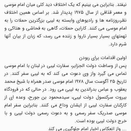
نیفتد. بنابراین مى بینیم که یک اختلاف دید کلى میان امام موسى
و معمر قذافى از سال ۱۹۷۵ پدیدار شد. بر اساس همین اختلاف
نظر،روزنامه ها و رادیوهاى وابسته به لیبى بزرگترین حملات را به
امام موسى مى کنند. کاراین حملات، گاهى به فحاشى و هتاکى و
تهمتهاى بسیار بسیار ناروا و زننده مى رسد، که زبان از بیان آنها
شرم دارد.
اولین اقدامات براى ربودن
پس از وساطت دولت الجزایر، سفارت لیبى در لبنان با امام موسى
تماس مى گیرد واز وى دعوت مى کند که به لیبى سفر کنند. در
تاریخ ۲۵ آگوست سال ۱۹۷۸ امام موسى صدر همراه با شیخ محمد
یعقوب و عباس بدرالدین به لیبى مى رود. در حالى که در فرودگاه
بیروت سرکنسول دولت لیبى، سیدمحمود بن جورح، وعده اى از
کارکنان سفارت لیبى از ایشان وداع مى کنند. بنابراین سفر امام
موسى صدریک سفر رسمى و به دعوت رسمى دولت لیبى و با
خرج دولت لیبى بوده است.
... واز انعکاس اخبار امام جلوگیرى مى کند