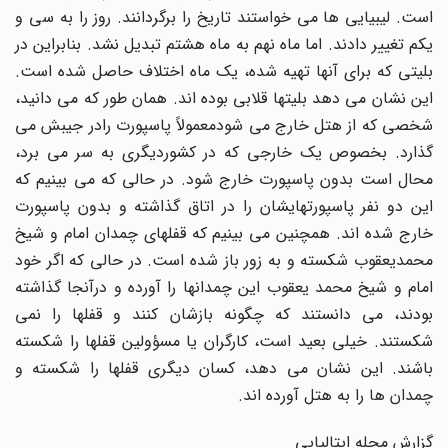
است. لیبیایى ها مى خواستند تاریخ را برگردانند. روز را به سى و
یکم تغییر دادند. اما ماه نهم به ماه هشتم تبدیل نشد. بنابراین در
بلیتى که براى آنها تهیه شده، یک ماه اختلاف حاصل شده است.
این نشان مى دهد بلیتها قلابى بوده اند. همان طور که مى دانید،
شخصى که از هتل خارج مى شودمعمولاً پاسپورت رادر جیبش مى
گذارد. بخصوص یک خارجى که در کشوردیگرى به سر مى برد،
محال است بدون پاسپورت خارج شود. در حالى که مى بینیم که
این دو نفر پاسپورتهایشان را در اتاق گذاشته و بدون پاسپورت
خارج شده اند. همچنین مى بینیم که قفلهاى چمدان امام و شیخ
محمدیعقوب شکسته و به زور باز شده است. در حالى که اگر خود
امام و شیخ محمد یعقوب این چمدانها را آورده و درآنجا گذاشته
بودند، مى دانستند که چگونه بازشان کنند و قفلها را نمى
شکستند. خیلى بعید است، کارگران یا مسؤولین قفلها را شکسته
باشند. این نشان مى دهد، کسان دیگرى قفلها را شکسته و
چمدان ها را به هتل آورده اند.
گزارش مجله ایتالیایى