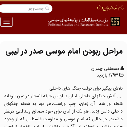
منو
مراحل ربودن امام موسى صدر در لیبى
مصطفی چمران
1793 بازدید
تلاش پیگیر براى توقف جنگ هاى داخلى
.... آتش جنگهاى داخلى لبنان با اولین جرقه انفجار در عین الرمانه
شعله ور شد. آن زمان، چپ وراست،هر دو، به شعله جنگهاى
داخلى دامن زدند. هر یک از آنان براى خود مصالح ومنافعى درنظر
داشتند. در حالى که امام موسى و مقاومت فلسطین که از وجود
چنین نقشه و توطئه اى آگاهى داشتند، از این انفجار ناراحت