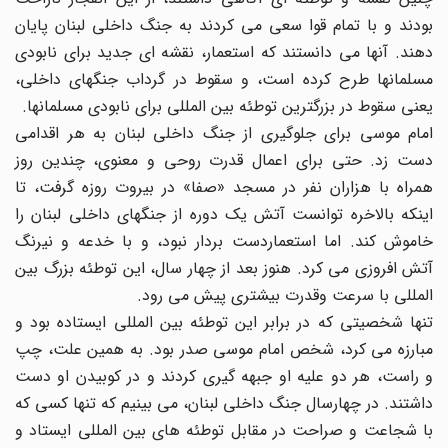
بودند و با تمام قوا سعى مى کردند به جنگ داخلى لبنان پایان
دهند. آنها مى دانستند که استعمار، نقشه اى جدید براى نابودى
مسلمانها طرح کرده است، و سقوط در گرداب جنگهاى داخلى،
یعنى سقوط در بزرگترین توطئه بین المللى براى نابودى مسلمانها.
امام موسى براى جلوگیرى از جنگ داخلى لبنان به هر اقدامى
دست زد. حتى براى اعمال قدرت روحى و معنوى، چندین روز
همراه با هزاران نفر در مسجد «صفا» در بیروت روزه گرفت، تا
اینکه بالاخره توانست آتش یک دوره از جنگهاى داخلى لبنان را
خاموش کند. اما استعماردست بردار نبود، و با خدعه و نیرنگ
آتش افروزى مى کرد. هنوز بعد از چهار سال، این توطئه بزرگ بین
المللى با سرعت وقدرت بیشترى پیش مى رود.
تنها شخصیتى که در برابر این توطئه بین المللى ایستاده بود و
مبارزه مى کرد، شخص امام موسى صدر بود. به همین علت، چپ
و راست، هر دو علیه او جبهه گیرى کردند و در کوبیدن او دست
داشتند. در چهارسال جنگ داخلى لبنان، مى بینیم که تنها کسى که
با شجاعت و صراحت در مقابل توطئه هاى بین المللى ایستاد و