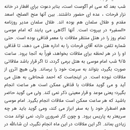
شب بعد که سى ام آگوست است، بنابر دعوت براى افطار در خانه
نزار فرحات ، عده اى حضور داشتند. بین آنها منح الصلح، اسعد
مقدم و طلال سلمان هم بوده اند. طلال سلمان مدیر روزنامه
«السفیر» در بیروت است. آنها آگاهى مى یابند که امام موسى
تمام روز را در هتل منتظر ملاقات با معمر قذافى بوده است. حتى
شماره تلفن خانه آقاى فرحات را به اداره هتل مى دهد، تا قذافى
او را در هر لحظه براى ملاقات بخواهد، فوراً به آنجا برود. ساعت
۹‎/۵ شب امام موسى به هتل برمى گردد، تا اگر قرار باشد ملاقاتى
صورت بگیرد، بتواند به سرعت خود را برساند. ولى هیچ اثرى از
ملاقات نبوده است. در اینجاست که احمد شحاطى به هتل مى
آید و مى گوید ملاقات با قذافى ممکن است هر ساعت انجام
بگیرد؛ یعنى موعد و قرار معینى ذکر نمى کند. ولى مى گوید حاضر
باشید که هر ساعت ممکن است ملاقات انجام بگیرد. امام موسى
هم اضطرار خود را به سفر ابراز مى کند، ومى گوید باید هر چه
سریعتر به پاریس برود. و چون کار ضرورى دارد، نمى تواند مدت
زیادى بماند. اگر این ملاقات در این ماه انجام نگیرد، ان شاءاللَّه در