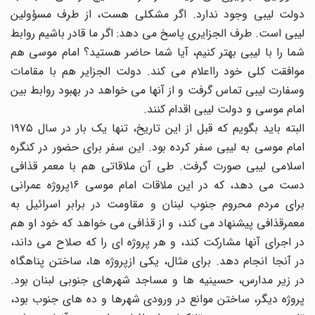
دولت لیبى وجود ندارد. اگر مشکلى هست، از طرف مسؤولین
لیبى است. طرف الجزایرى پاسخ مى دهد: اگر ما قادر باشیم روابط
شما را با لیبى بهتر کنیم، آیا شما حاضر هستید؟ امام موسى هم
موافقت کلى خود رااعلام مى کند. دولت الجزایر هم با مقامات
وسفارت لیبى تماس گرفت و از آنها مى خواهد در بهبود روابط بین
امام موسى و دولت لیبى اقدام کنند.
البته باید بگویم که قبل از این تاریخ، تنها یک بار در سال ۱۹۷۵
امام موسى به لیبى سفر کرده بود. این سفر براى حضور در کنگره
اسلامى لیبى صورت گرفت. طى آن ملاقاتى هم با معمر قذافى
دست مى دهد، که در این ملاقات امام موسى ۱۶پروژه عمرانى
براى مردم محروم جنوب لبنان و مقاومت در برابر اسرائیل به
معمرقذافى پیشنهاد مى کند، و از قذافى مى خواهد که خود او هم
در اجراى آنها مشارکت کند، و هر پروژه اى را که صلاح مى داند،
در آنجا انجام دهد. براى مثال، یکى ازپروژه ها، ساختن پناهگاه
در زیر مدارس، حسینیه ها و مساجد شهرهاى جنوبى لبنان بود.
پروژه دیگر، ساختن موانع در ورودى شهرها و ده هاى جنوب بود،