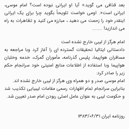
بعد قذافى مى گوید:« آیا او ایرانى نبوده است؟ امام موسى،
ایرانى است«. اومى خواست تلویحاً بگوید چرا براى یک ایرانى
اینقدر خود را زحمت مى دهید ، مبارزه مى کنید و تظاهرات به راه
مى اندازید! .......
امام هرگز از لیبى خارج نشده است
دادستانى ایتالیا تحقیقات گسترده اى را آغاز کرد وبا مراجعه به
مسافران هواپیما، پلیس گذرنامه، مأموران گمرک، خدمه وخلبان
هواپیما وبا استفاده از اطلاعات منابع امنیتى خود سرانجام حکم
زیر را صادر کرد:
امام موسى صدر و دو همراه وى هرگز از لیبى خارج نشده اند.
بنابراین سرانجام تمام اظهارات رسمى مقامات لیبیایى تکذیب شد
و حکومت لیبى به عنوان عامل اصلى ربودن امام صدر تعیین شد.
روزنامه ایران ۱۳۸۳/۰۶/۳۱