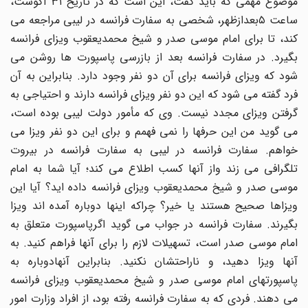
موضوع مهمى که باید گفت، این است که در تاریخ ۳۱ آگوست،
ساعت ۵بعدازظهر، شخصى به سفارت فرانسه در لیبى مراجعه مى
کند، تا براى امام موسى صدر و شیخ محمدیعقوب ویزاى فرانسه
بگیرد. در سفارت فرانسه بعد از بازرسى پاسپورت ها روشن مى
شود که ویزاى فرانسه براى آن دو نفر وجود دارد. بنابراین به آن
فرد گفته مى شود که این دو نفر ویزاى فرانسه دارند و احتیاجى به
گرفتن ویزاى مجدد نیست. وى که مأمور دولت لیبى بوده است،
مى گوید من این حرفها را نمى فهمم و براى این دو نفر ویزا مى
خواهم. سفارت فرانسه در لیبى به سفارت فرانسه در بیروت
تلگرافى مى زند واز آنها کسب اطلاع مى کند؛ آیا شما به امام
موسى صدر و شیخ محمدیعقوب ویزاى فرانسه داده اید؟ آیا این
ویزاها صحیح هستند یا خیر؟ چراکه اینها دوباره آمده اند ویزا
بگیرند. سفارت فرانسه در جواب مى گوید اگرپاسپورت متعلق به
امام موسى صدر است، تسهیلات لازم را براى آنها فراهم کنید. به
آنها ویزا دهید، و ناراحتشان نکنید. بنابراین آنهادوباره به
پاسپورتهاى امام موسى صدر و شیخ محمدیعقوب ویزاى فرانسه
مى دهند. فردى که به سفارت فرانسه رفته بود، از افراد وزارت امور