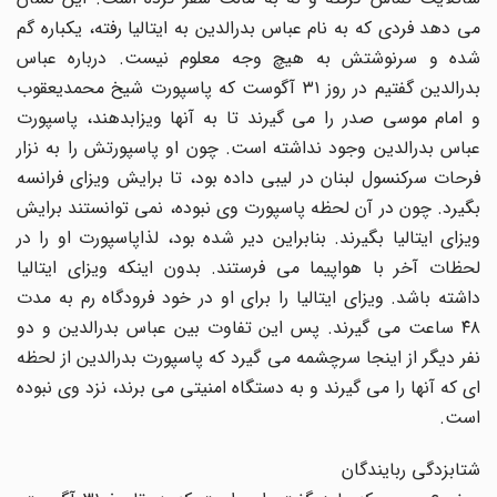
مى دهد فردى که به نام عباس بدرالدین به ایتالیا رفته، یکباره گم
شده و سرنوشتش به هیچ وجه معلوم نیست. درباره عباس
بدرالدین گفتیم در روز ۳۱ آگوست که پاسپورت شیخ محمدیعقوب
و امام موسى صدر را مى گیرند تا به آنها ویزابدهند، پاسپورت
عباس بدرالدین وجود نداشته است. چون او پاسپورتش را به نزار
فرحات سرکنسول لبنان در لیبى داده بود، تا برایش ویزاى فرانسه
بگیرد. چون در آن لحظه پاسپورت وى نبوده، نمى توانستند برایش
ویزاى ایتالیا بگیرند. بنابراین دیر شده بود، لذاپاسپورت او را در
لحظات آخر با هواپیما مى فرستند. بدون اینکه ویزاى ایتالیا
داشته باشد. ویزاى ایتالیا را براى او در خود فرودگاه رم به مدت
۴۸ ساعت مى گیرند. پس این تفاوت بین عباس بدرالدین و دو
نفر دیگر از اینجا سرچشمه مى گیرد که پاسپورت بدرالدین از لحظه
اى که آنها را مى گیرند و به دستگاه امنیتى مى برند، نزد وى نبوده
است.
شتابزدگى ربایندگان