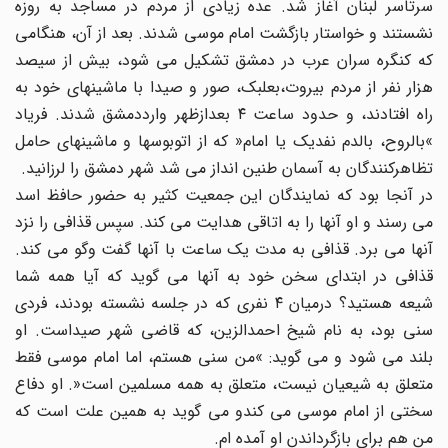
سرتاسر لبنان آغاز شد. عده زیادى از مردم در مساجد به روزه
نشستند و خواستار بازگشت امام موسى شدند. بعد از آن، هنگامى
که کنگره سران عرب در دمشق تشکیل مى شود، بیش از سیصد
هزار نفر از مردم بیروت،بعلبک، صور و صیدا با ماشینهاى خود به
راه افتادند، و حدود ساعت ۴ بعدازظهر وارددمشق شدند. فریاد
»بالروح، بالدم نفدیک یا امام« که از اتوبوسها و ماشینهاى حامل
تظاهرکنندگان به آسمان طنین انداز مى شد شهر دمشق را لرزانید.
در آنجا بود که نمایندگان این جمعیت کثیر به حضور حافظ اسد
مى رسند و او آنها را به اتاقى هدایت مى کند. سپس قذافى را نزد
آنها مى برد. قذافى به مدت یک ساعت با آنها گفت وگو مى کند.
قذافى در ابتداى سخن خود به آنها مى گوید که آیا همه شما
شیعه هستید؟ درمیان ۴ نفرى که در جلسه نشسته بودند، فردى
سنى بود، به نام شیخ احمدالزین، که قاضى شهر صیداست. او
بلند مى شود و مى گوید: »من سنى هستم، اما امام موسى فقط
متعلق به شیعیان نیست، متعلق به همه مسلمین است«. او دفاع
سختى از امام موسى مى کندو مى گوید به همین علت است که
من هم براى بازگرداندن او آمده ام.