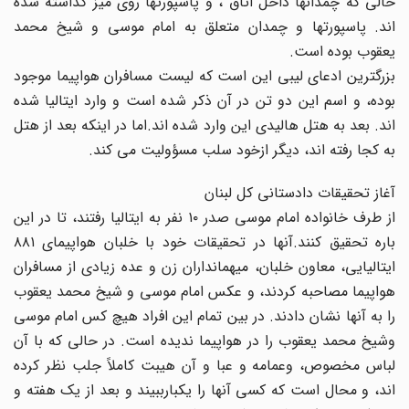
حالى که چمدانها داخل اتاق ، و پاسپورتها روى میز گذاشته شده
اند. پاسپورتها و چمدان متعلق به امام موسى و شیخ محمد
یعقوب بوده است.
بزرگترین ادعاى لیبى این است که لیست مسافران هواپیما موجود
بوده، و اسم این دو تن در آن ذکر شده است و وارد ایتالیا شده
اند. بعد به هتل هالیدى این وارد شده اند.اما در اینکه بعد از هتل
به کجا رفته اند، دیگر ازخود سلب مسؤولیت مى کند.
آغاز تحقیقات دادستانى کل لبنان
از طرف خانواده امام موسى صدر ۱۰ نفر به ایتالیا رفتند، تا در این
باره تحقیق کنند.آنها در تحقیقات خود با خلبان هواپیماى ۸۸۱
ایتالیایى، معاون خلبان، میهمانداران زن و عده زیادى از مسافران
هواپیما مصاحبه کردند، و عکس امام موسى و شیخ محمد یعقوب
را به آنها نشان دادند. در بین تمام این افراد هیچ کس امام موسى
وشیخ محمد یعقوب را در هواپیما ندیده است. در حالى که با آن
لباس مخصوص، وعمامه و عبا و آن هیبت کاملاً جلب نظر کرده
اند، و محال است که کسى آنها را یکبارببیند و بعد از یک هفته و