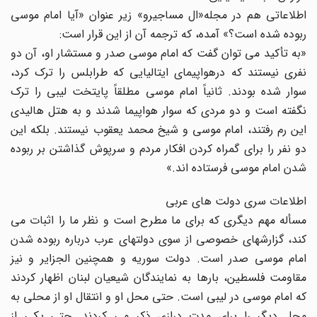
اطلاعاتى هم در مجله«ال مساجیرو» زیر عنوان «آیا امام موسى
ربوده شده است؟» آمده، که ترجمه آن از این قرار است:
«به تأکید مى توان گفت که امام موسى صدر و مستشار او، آن دو
نفرى نیستند که درهواپیماى ایتالیایى که طرابلس را ترک کرد،
سوار شده بودند. ثانیاً امام موسى مطلقاً پایتخت لیبى را ترک
نگفته است و دو مردى که سوار هواپیما شدند و به هتل هالیدى
این رم رفتند، امام موسى و شیخ محمد یعقوب نیستند. بلکه این
دو نفر را براى گمراه کردن افکار مردم و سرپوش گذاشتن بر ربوده
شدن امام موسى فرستاده اند.»
اطلاعات سرى دولت هاى عربى
مسأله مهم دیگرى که براى ما مطرح است و نظر ما را اثبات مى
کند، گزارشهاى خصوصى از سوى دولتهاى عرب درباره ربوده شدن
امام موسى صدر است. دولت سوریه و همچنین الجزایر و نیز
مقاومت فلسطین، بارها به نمایندگان شیعیان لبنان اظهار کردند
که امام موسى در لیبى است. حتى محل او و انتقال او از محلى به
محل دیگر را براى مدت درازى ذکر مى کردند. حتى یکى از