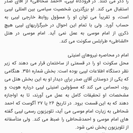
را ذکر مى کنند. در فرودگاه لیبى، «احمد شحاطى» از آقاى صدر
استقبال مى کند. او بزرگترین شخصیت سیاسى بین المللى لیبى
است، و تقریباً مى توان او را مسؤول روابط خارجى لیبى به
حساب آورد. ولى با تمام این احوال در خبرگزاریهاى لیبى هیچ
ذکرى از امام موسى به عمل نمى آید. امام موسى در هتل
«الشاطى» طرابلس سکونت مى کند.
امام در محاصره نیروهاى امنیتى
محل سکونت او را در قسمتى از ساختمان قرار مى دهند که زیر
نظر دستگاه اطلاعات لیبى بوده است: بخش شماره ۳۵۱. هنگامى
که یکى از دوستان آقاى صدر براى دیدار او به این بخش هتل مى
رود، احساس مى کند که مسؤولین امنیتى لیبى درباره هویت و
مشخصات او تحقیقات کامل به عمل مى آورند، تا به اواجازه
دهند که به این قسمت برود. در تاریخ ۲۶ یا ۲۷ آگوست که احمد
شحاطى به زیارت امام موسى مى آید، تلویزیون رسمى لیبى گفته
هاى امام موسى و احمدشحاطى را ضبط مى کند. ولى متأسفانه
از تلویزیون پخش نمى شود.