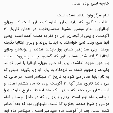
خارجه لیبى بوده است.
امام هرگز وارد ایتالیا نشده است
مطلب دیگرى که باید بدان اشاره کرد، آن است که ویزاى
ایتالیایى امام موسى وشیخ محمدیعقوب در همان تاریخ ۳۱
آگوست، و پس از گرفتارى این دو نفر به دست آمده است. یعنى
آنها هیچ وقت نمى خواستند به ایتالیا بروند و ویزاى ایتالیا نگرفته
بودند. ولى بعدازظهر همان روز ناپدید شدند، و برایشان ویزاى
ایتالیا گرفته شد. همان طور که گفتیم، چون پاسپورت عباس
بدرالدین وجود نداشته، براى او حتى ویزاى ایتالیا را نمى توانند
بگیرند، و مجبور شدند در فرودگاه رم براى او ویزابگیرند. بلیتى که
به نام اینها صادر مى شود به تاریخ ۳۱ سپتامبر است. در حالى که
مى دانید تاریخ سفر آنها ۳۱ آگوست بوده که ماه هشتم است، و
این نشان مى دهد که بلیتها یک ماه اختلاف تاریخ دارند؛ زیرا
سپتامبر، ماه نهم است. یعنى بلیتهایى که در داخل چمدان امام
موسى و شیخ محمد یعقوب گذاشتند، بلیتهایى بود که بعداً صادر
شده است. بعد از آگوست ماه سپتامبر است . سپتامبر ماه نهم