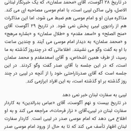
در تاریخ ۲۸ آگوست، آقاى «محمد سلمان»، که یک خبرنگار لبنانى
الاصل، ولى ساکن لیبى است، با امام موسى مصاحبه اى مى کند.
مذاکره میان او و امام موسى هم ضبط مى شود، اما این مذاکرات
هم از رادیوى لیبى پخش نمى شود. در تاریخ ۲۹ آگوست آقاى
«منح الصلح» و «اسعد مقدم» و «طلال سلمان» و «بشاره مرهج»
و «محمد سلمان» به دیدار امام موسى مى آیند و چندین ساعت
با او به گفت وگو مى نشینند. اطلاعاتى که در چندروز گذشته به ما
رسید، از طرف همین اشخاص، و آقاى اسعدمقدم و محمد سلمان
است، که در این جلسه با آقاى صدر گفت وگو کردند. در این
جلسه است که آقاى صدرناراحتى خود را از آنچه در لیبى در چند
روز گذشته بر او گذشته است، به این افراد ابرازمى کند.
لیبى به سفارت لبنان خبر نمى دهد
در تاریخ بیست و نهم آگوست، آقاى «عباس بدرالدین» به کاردار
سفارت لبنان در لیبى،آقاى « نزار فرحات»، مراجعه مى کند و به او
اطلاع مى دهد که امام موسى صدر در لیبى است. کاردار سفارت
لبنان اظهار تأسف مى کند که تا به حال از ورود امام موسى صدر