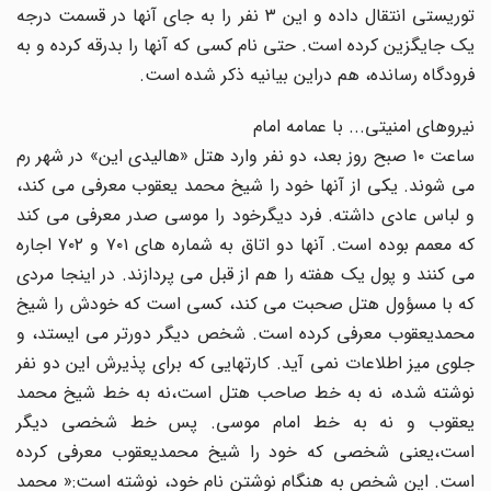
توریستى انتقال داده و این ۳ نفر را به جاى آنها در قسمت درجه
یک جایگزین کرده است. حتى نام کسى که آنها را بدرقه کرده و به
فرودگاه رسانده، هم دراین بیانیه ذکر شده است.
نیروهاى امنیتى... با عمامه امام
ساعت ۱۰ صبح روز بعد، دو نفر وارد هتل «هالیدى این» در شهر رم
مى شوند. یکى از آنها خود را شیخ محمد یعقوب معرفى مى کند،
و لباس عادى داشته. فرد دیگرخود را موسى صدر معرفى مى کند
که معمم بوده است. آنها دو اتاق به شماره هاى ۷۰۱ و ۷۰۲ اجاره
مى کنند و پول یک هفته را هم از قبل مى پردازند. در اینجا مردى
که با مسؤول هتل صحبت مى کند، کسى است که خودش را شیخ
محمدیعقوب معرفى کرده است. شخص دیگر دورتر مى ایستد، و
جلوى میز اطلاعات نمى آید. کارتهایى که براى پذیرش این دو نفر
نوشته شده، نه به خط صاحب هتل است،نه به خط شیخ محمد
یعقوب و نه به خط امام موسى. پس خط شخصى دیگر
است،یعنى شخصى که خود را شیخ محمدیعقوب معرفى کرده
است. این شخص به هنگام نوشتن نام خود، نوشته است:« محمد