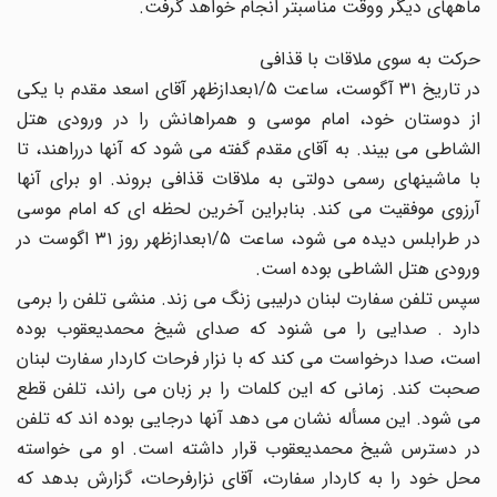
ماههاى دیگر ووقت مناسبتر انجام خواهد گرفت.
حرکت به سوى ملاقات با قذافى
در تاریخ ۳۱ آگوست، ساعت ۱‎/۵بعدازظهر آقاى اسعد مقدم با یکى
از دوستان خود، امام موسى و همراهانش را در ورودى هتل
الشاطى مى بیند. به آقاى مقدم گفته مى شود که آنها درراهند، تا
با ماشینهاى رسمى دولتى به ملاقات قذافى بروند. او براى آنها
آرزوى موفقیت مى کند. بنابراین آخرین لحظه اى که امام موسى
در طرابلس دیده مى شود، ساعت ۱‎/۵بعدازظهر روز ۳۱ اگوست در
ورودى هتل الشاطى بوده است.
سپس تلفن سفارت لبنان درلیبى زنگ مى زند. منشى تلفن را برمى
دارد . صدایى را مى شنود که صداى شیخ محمدیعقوب بوده
است، صدا درخواست مى کند که با نزار فرحات کاردار سفارت لبنان
صحبت کند. زمانى که این کلمات را بر زبان مى راند، تلفن قطع
مى شود. این مسأله نشان مى دهد آنها درجایى بوده اند که تلفن
در دسترس شیخ محمدیعقوب قرار داشته است. او مى خواسته
محل خود را به کاردار سفارت، آقاى نزارفرحات، گزارش بدهد که