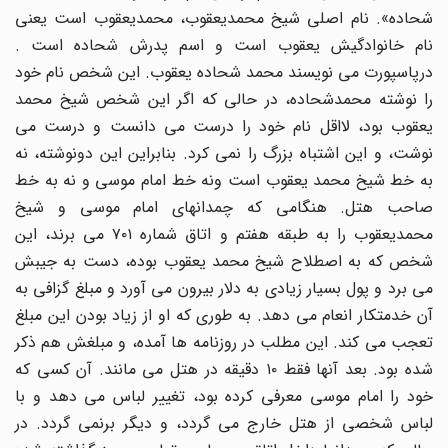
شحاده». نام اصلى شیخ محمدیعقوب، محمدیعقوب است یعنى
نام خانوادگیش یعقوب است و اسم پدرش شحاده است .
درپاسپورت مى نویسند محمد شحاده یعقوب. این شخص نام خود
را نوشته محمدشحاده، در حالى که اگر این شخص شیخ محمد
یعقوب بود، لااقل نام خود را درست مى دانست و درست مى
نوشت، و این اشتباه بزرگ را نمى کرد. بنابراین این دونوشته، نه
به خط شیخ محمد یعقوب است ونه خط امام موسى و نه به خط
صاحب هتل. هنگامى که چمدانهاى امام موسى و شیخ
محمدیعقوب را به طبقه هفتم و اتاق شماره ۷۰۱ مى برند، این
شخص که به اصطلاح شیخ محمد یعقوب بوده، دست به جیبش
مى برد و پول بسیار زیادى به دلار بیرون مى آورد و مبلغ گزافى به
آن خدمتکار انعام مى دهد. به طورى که او از زیاد بودن این مبلغ
تعجب مى کند. این مطلب در روزنامه ها آمده، و مبلغش هم ذکر
شده بود. بعد آنها فقط ۱۰ دقیقه در هتل مى مانند. آن کسى که
خود را امام موسى معرفى کرده بود، تغییر لباس مى دهد و با
لباس شخصى از هتل خارج مى گردد، و دیگر برنمى گردد. در