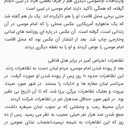
وارتباطات جاسوسى دیگرى هم از طرف بعضى افراد در لیبى انجام
گرفته، که همگى تأکید دارند امام موسى در لیبى است .
حتى برخى محل اقامت او را هم ذکرکرده اند. یک بار هم گفته شد
که یک ماهواره آمریکایى عکس محلى را که امام موسى در آن
زندانى است، گرفته است. آن عکس در پاره اى روزنامه هاى لبنانى
وخارجى چاپ شد. بعد از انتشار آن عکس بود که محل اقامت
امام موسى را عوض کردند و او را به نقطه دیگرى بردند.
تظاهرات اعتراض آمیز در برابر هتل قذافى
بعد از ربوده شدن امام موسى، مردم لبنان دست به تظاهرات زدند.
این تظاهرات حدود ۱۰ روز پس از ربوده شدن او صورت گرفت. در
سرتاسر لبنان مغازه ها و ادارات را بستند. در شهر صور، صیدا،
بیروت و بعلبک تظاهرات بزرگى برپا شد، که تا آن تاریخ بى نظیر
بود. در شهر صور، حداقل صدهزار نفر در تظاهرات شرکت کردند.
درآن محیط رعب و وحشتى که بر جنوب لبنان سیطره داشت،
جمع شدن صد هزار نفر خیلى عجیب به نظر مى رسید. پس از ده
روز که این تظاهرات به نتیجه نرسید،اعتصاب غذاى عمومى در