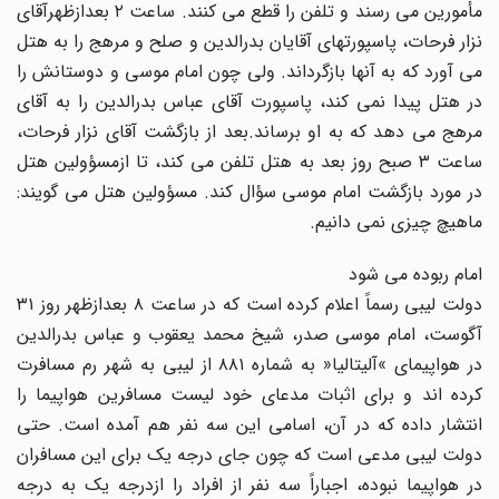
مأمورین مى رسند و تلفن را قطع مى کنند. ساعت ۲ بعدازظهرآقاى
نزار فرحات، پاسپورتهاى آقایان بدرالدین و صلح و مرهج را به هتل
مى آورد که به آنها بازگرداند. ولى چون امام موسى و دوستانش را
در هتل پیدا نمى کند، پاسپورت آقاى عباس بدرالدین را به آقاى
مرهج مى دهد که به او برساند.بعد از بازگشت آقاى نزار فرحات،
ساعت ۳ صبح روز بعد به هتل تلفن مى کند، تا ازمسؤولین هتل
در مورد بازگشت امام موسى سؤال کند. مسؤولین هتل مى گویند:
ماهیچ چیزى نمى دانیم.
امام ربوده مى شود
دولت لیبى رسماً اعلام کرده است که در ساعت ۸ بعدازظهر روز ۳۱
آگوست، امام موسى صدر، شیخ محمد یعقوب و عباس بدرالدین
در هواپیماى »آلیتالیا« به شماره ۸۸۱ از لیبى به شهر رم مسافرت
کرده اند و براى اثبات مدعاى خود لیست مسافرین هواپیما را
انتشار داده که در آن، اسامى این سه نفر هم آمده است. حتى
دولت لیبى مدعى است که چون جاى درجه یک براى این مسافران
در هواپیما نبوده، اجباراً سه نفر از افراد را ازدرجه یک به درجه