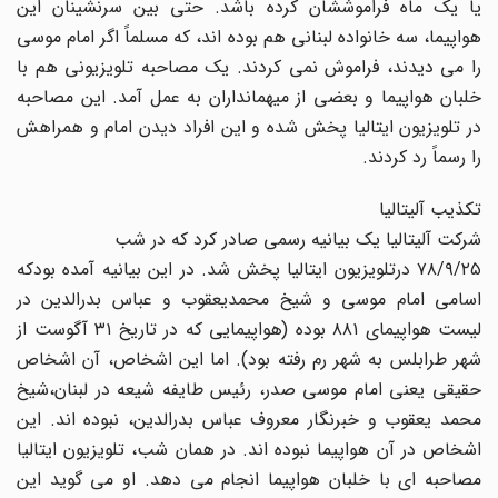
یا یک ماه فراموششان کرده باشد. حتى بین سرنشینان این
هواپیما، سه خانواده لبنانى هم بوده اند، که مسلماً اگر امام موسى
را مى دیدند، فراموش نمى کردند. یک مصاحبه تلویزیونى هم با
خلبان هواپیما و بعضى از میهمانداران به عمل آمد. این مصاحبه
در تلویزیون ایتالیا پخش شده و این افراد دیدن امام و همراهش
را رسماً رد کردند.
تکذیب آلیتالیا
شرکت آلیتالیا یک بیانیه رسمى صادر کرد که در شب
۷۸‎/۹‎/۲۵ درتلویزیون ایتالیا پخش شد. در این بیانیه آمده بودکه
اسامى امام موسى و شیخ محمدیعقوب و عباس بدرالدین در
لیست هواپیماى ۸۸۱ بوده (هواپیمایى که در تاریخ ۳۱ آگوست از
شهر طرابلس به شهر رم رفته بود). اما این اشخاص، آن اشخاص
حقیقى یعنى امام موسى صدر، رئیس طایفه شیعه در لبنان،شیخ
محمد یعقوب و خبرنگار معروف عباس بدرالدین، نبوده اند. این
اشخاص در آن هواپیما نبوده اند. در همان شب، تلویزیون ایتالیا
مصاحبه اى با خلبان هواپیما انجام مى دهد. او مى گوید این