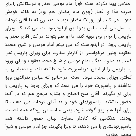
اطلاعى پیدا نکرده است. فوراً امام موسى صدر و دوستانش رابراى
صرف غذا و افطار (چون ماه رمضان هم بود) به خانه خودش
دعوت مى کند. آن روز ۲۷رمضان بود. در دیدارى که با آقاى فرحات
به عمل مى آید، عباس بدرالدین از اودرخواست مى کند که ویزاى
پاریس را براى وى تهیه کند، تا او هم بتواند در کنار آقاى صدر به
پاریس برود. در اینجاست که مى بینم امام موسى و شیخ محمد
یعقوب چنین درخواستى از کاردار سفارت براى ویزاى پاریس نمى
کنند. به عبارت دیگر، امام موسى و شیخ محمدیعقوب ویزاى ورود
به پاریس را از لبنان درپاسپورت خود داشته اند، و احتیاجى به
گرفتن ویزاى مجدد نبوده است. در حالى که عباس بدرالدین ویزا
نداشته و پاسپورت خود را مى دهد که ویزاى ورود به پاریس را
براى او بگیرند. آقاى منح الصلح و بشاره مرهج هم که در آنجا
حضور داشتند، پاسپورتهاى خود را به آقاى فرحات مى دهند، تا
براى آنها هم ویزا گرفته شود. یعنى جلسه اى بودکه همه نشسته
بودند. هنگامى که کاردار سفارت لبنان حضور داشته همه
پاسپورتهایشان را مى دهند، تا ویزا بگیرند، جز امام موسى و شیخ
محمد یعقوب.