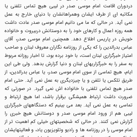
دردوران اقامت امام موسى صدر در لیبى هیچ تماس تلفنى یا
مکاتبه اى از طرف ایشان وهمراهانشان با دنیاى خارج به عمل
نمى آید. در حالى که ما مى دانیم امام موسى صدر عادت داشت
همه روزه اعمال و کارهاى خود را به دوستانش دربیروت و خانواده
خویش در پاریس اطلاع دهد. همچنین امام موسى صدر، آقاى
عباس بدرالدین را که یکى از روزنامه نگاران معروف لبنان و صاحب
امتیاز خبرگزارى لبنان است، با خود برده بود، تا اخبار روزانه مربوط
به سفر را به خبرگزاریهاى لبنان و دنیا گزارش بدهد. ولى طى این
ایام، هیچ تماسى از سوى امام موسى صدر، یا عباس بدرالدین، از
طریق تلکس یا تلفن و یا چیزدیگرى به عمل نمى آید. حتى امام
صدر هیچ تماس تلفنى با خانواده اش نمى گیرد. در صورتى که
ضرورت داشت ارتباط همیشگى برقرار باشد، اما هیچ ارتباط و
تماسى به عمل نمى آید. بعد مى بینیم که دستگاههاى خبرگزارى
لیبى هم از ورود امام موسى صدر و دوستانش هیچ خبرى را
گزارش نمى کنند. در حالى که شخصیتهاى خیلى کم اهمیت تر از
امام موسى را در روزنامه ها و رادیو وتلویزیون یاد، و فعالیتهایشان