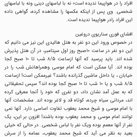
افراد را در هواپیما ندیده است؛ نه با لباسهاى دینى ونه با لباسهاى
شخصى. وى پس از اینکه عکسها را مشاهده کرده، گواهى داده
این افراد رادر هواپیما ندیده است.
افشاى فورى سناریوى دروغین
در خصوص ورود این دو نفر به هتل هالیدى این نیز مى دانیم که
این دو نفر در ساعت ۱۰صبح روز اول سپتامبر، در آن هتل پذیرش
شده اند. باید پرسید که آنها ازساعت ۸‎/۵ شب تا ۱۰ صبح کجا
بوده اند. آیا ممکن است که امام موسى وهمراهانش شب را در
خیابان ، یا داخل ماشین گذرانده باشند؟ غیرممکن است! ازساعت
۸‎/۵ شب و یا ۱۰ شب تا ۱۰ صبح کجا بوده اند؟ سپس تحقیقاتى
که به عمل آمد نشان داد، دو نفرى که خود را آنجا معرفى کرده
اند، مردانى سیاه چرده، کوتاه قد و لاغر بوده اند. مشخصات آنها
با امام موسى و شیخ محمد یعقوب تفاوت اساسى دارد. آنها نمى
توانند امام موسى و محمد یعقوب بوده باشند! افزون بر این، یک
نفر از آنها معمم بوده ویک نفر با لباس شخصى. در حالى که خیلى
بعید به نظر مى آید که شیخ محمد یعقوب، عمامه را از سرش