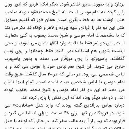
بردارد و به صورت عادى ظاهر شود. دیگر آنکه، فردى که این اوراق
را پر کرده، نه امام موسى است، نه شیخ محمدیعقوب و نه صاحب
هتل. نوشته ها به خط دیگرى است. همان طور که گفتیم مسؤول
هتل این دو نفر را افرادى سیه چرده و لاغر و کوتاه قد ذکر مى کند
که با مشخصات امام موسى و شیخ محمد یعقوب به کلى متفاوت
است. این دو نفر فقط ۱۰ دقیقه وارد اتاقهایشان مى شوند، و حتى
ازدست شویى هم استفاده نمى کنند. فقط چمدانها را روى زمین
گذاشته، پاسپورتها را روى میزقرار مى دهند و بدون پاسپورت
خارج مى شوند. آن شیخ هم لباس خود را عوض مى کند و با
لباس شخصى مى رود. در حالى که در ۲۰ سال گذشته هیچ وقت
امام موسى با لباس شخصى دیده نشده است. تمام اینها نشان
مى دهد که این دو نفر امام موسى و شیخ محمد یعقوب نبوده
اند، و دو نفر دیگر بوده اند که این نقش را بازى کرده اند.
درباره عباس بدرالدین گفته بودند که وارد هتل «ساتلایت» مى
شود. در فرودگاه رم تنها براى ۴۸ ساعت ویزاى ایتالیا مى گیرد و
قرار بوده که پس از آن به مالت سفر کند. در حالى که او نه با هتل
ساتلایت تماس گرفته و نه به مالت سفر کرده است. این نشان