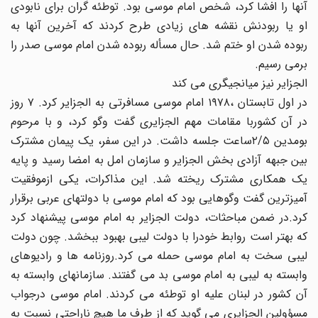
آنها را افشا کرد، شخص امام موسى بود. توطئه گران براى نابودى
او یا ربودنش نقشه هاى زیادى طرح کردند که آخرین آنها به
ربوده شدن او ختم شد. حال مسأله ربوده شدن امام موسى صدر را
برمى رسیم.
الجزایر نیز میانجیگرى مى کند
در اول تابستان ،۱۹۷۸ امام موسى مسافرتى به الجزایر کرد. ۷ روز
در آن کشوربا مقامات مهم الجزایرى گفت وگو کرد، و با مرحوم
بومدین ۲‎/۵ساعت جلسه داشت. در این سفر، یک پیمان مشترک
بین جبهه آزادى بخش الجزایر و سازمان امل به امضا رسید و پایه
یک همکارى مشترک ریخته شد. این مذاکرات، یکى ازموفقیت
آمیزترین گفت وگوهایى بود که امام موسى با دولتهاى عربى برقرار
کرد.در ضمن مباحثات، دولت الجزایر به امام موسى پیشنهاد کرد
که بهتر است روابط خودرا با دولت لیبى بهبود ببخشد. چون دولت
لیبى سخت به امام موسى حمله مى کرد.روزنامه ها و رادیوهاى
وابسته به لیبى به امام موسى بد مى گفتند. سازمانهاى وابسته به
آن کشور در لبنان علیه او توطئه مى کردند. امام موسى درجواب
مسؤولین الجزایرى مى گوید که از طرف ما هیچ ناراحتى نسبت به