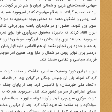
جهانی قسمت‌های غربی و شمالی ایران را هم در بر گرفت. ب
بودند، تصمیم گرفتند تا به قم مهاجرت کنند. امیرموید هم به 
ضد روسی را تشکیل دهند. به محض ورود امیرموید به سوادکوه، 
سوی وی شوند. حضور او در مازندران باعث بروز برخی شائبه‌
ایران القاء کردند که نامبرده مشغول جمع‌آوری قوا برای 
امیرموید بخواهد برای پایان‌دادن به این‌گونه سوء‌ظن‌ها روان
به حد و حدود وی تجاوز نکنند او هم اقدامی علیه قوای‌شان ا
دردسر برای قوای روس در شمال را دارا بود، همین امر موج
قرارداد سیاسی و نظامی منعقد کند.
ایران در این دوره وضعیت مناسبی نداشت و ضعف دولت مرکز
صدای اعتراض از سراسر کشور بلند شد. امیرموید هم که به
دولت مرکزی سرپیچی کرد. وثوق‌الدوله، ماژور حبیب‌اله‌خان ش
سوادکوه را به مقصد شاهرود ترک کرد. بعد از درگیری مختص
شدند و او همراه 2 نفر از فرزندانش دستگیر و ر