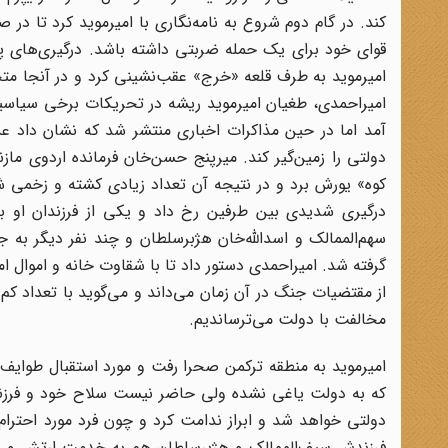
کند. در گام دوم شروع به نامه‌نگاری با امیرموید کرد تا در 
امیرموید به طرف قلعه «خرج» عقب‌نشینی کرد و در آنجا م
امیراحمدی، طغیان امیرموید ریشه در تحریکات برخی سیاسیون 
آمد اما در حین مذاکرات اخباری منتشر شد که نشان داد عده‌ا
دولتی را زمین‌گیر کند. میرپنج حسن‌خان فرمانده اردوی ما
گرفته شد. امیراحمدی دستور داد تا با شقاوت خانه و اموال امی
از مقتضیات جنگ در آن زمان می‌داند و می‌گوید با تعداد کم 
مخالفت با دولت می‌ترساندیم.
امیرموید به منطقه ترکمن صحرا رفت و مورد استقبال طوایف ج
فرزندش سیف‌الممالک و هژبرسلطان هم به خدمت ارتش و نظمی