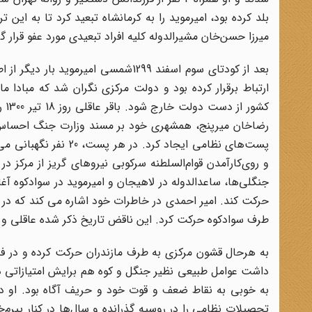
بلد کرده بود، امیرموید را به کرمانشاه تبعید کرد تا به این 
میرزا حسن‌خان مشیرالدوله کلیه افراد تبعیدی مورد عفو قرار گ
بعد از کودتای سوم اسفند 1299شمسی ا
ارتباط برقرار کرده بود و دولت مرکزی نگران شد که مبادا م
کشو
پست‌های نظامی ایجاد ک
و روی‌کار‌آمدن قوام‌السلطنه سرکوبی نیروهای گریز از مرکز
جنگلی‌ها، ساعدالدوله در لاهیجان و امیرموید در سوادکوه آغا
طرف سوادکوه حرکت کرد. این ناقض تاریخ ذکر شده عاقلی و موید نظر مکی
به هرحال قشون مرکزی به طرف مازندران حرکت کرده و در فیرو
داشت عوامل طبیعی نظیر جنگل و کوه هم برایش امتیازاتی در 
به خوبی به نقاط ضعف و قوت خود و حریف آگاه بود. او در 
تحصیلات نظامی را در روسیه گذرانده و سال‌ها در کنار یپر