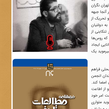
هران نگران
 آنجا جبهه
و تحریک از
به دولتیان
نکابنی از
 که روس‌ها
نایی ایجاد
میرموید یک
حلی فراهم
ی از بزرگان مازندان انجمن
‌الدوله قصد داشت قرارداد 1919 را با انگلستان امضا کند.
 از اطاعت
حت امر خود
وید متواری
کوب و یا نفی