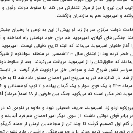
ترتیب این نیرو را نیز از مرکز اقتدارش دور کند. با سقوط دولت وثوق و 
رفتند و امیرموید هم به مازندران بازگشت.
میرموید بار دیگر از اطاعت دولت مرکزی سر باز زد. او پیش از این به نوعی با رهبران
انند جنگلی‌های گیلان، امیرموید هم برای خود نهضتی راه انداخته و 
ر از دست دولت خارج شود. باقر عاقلی روز 18 تیر 1300 را آغاز طغیان امیرموید می‌داند که البته تاریخ دقیقی نیست. ا
رضاخان میرپنج، همشهری خود بر مسند وزارت جنگ احساس خطر کرده بود از ابتدای سال 1300شمسی در م
رد. در هر پست، 20 نفر نگهبانی می‌دادند که حقوق‌شان را از امیرموید دریافت می‌کردند. بعد از س
 در سراسر کشور شروع شد و سواحل خزر در اولویت قرار گرفت. در تابست
ز شد. در شانزدهم تیر به میرپنج امیر احمدی دستور داده شد تا به طرف
 است که می‌گوید جنگ بین طرفین از 18 اسد( مرداد) آغاز شد.
زکوه اردو زد. امیرموید، حریف ضعیفی نبود و علاوه بر نفوذی که در
برابر قوای دولتی داشت. از سوی دیگر امیر احمدی هم فرد آبدیده و ق
گام اول تصمیم گرفت تا چند تن از مجاهدین ارمنی از جمله گریگور 
م‌خان تجربه کسب کرده بودند با درجه سرهنگی و افسری وارد قشون ت