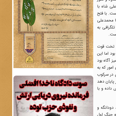
لی شاه با
ست. با فتح
ا محمدعلی
تلگرافی به
است.
و تخت قوت
ود اما این
ز آگاه بود
امور که به
 دولت مرکزی در سرکوب
 پایان دهد
به تشخیص داده و با
د، دودانگه و
ون پیوست و رئیس کمیسیون نظام شد. در 1334 قمری نایره جنگ اول