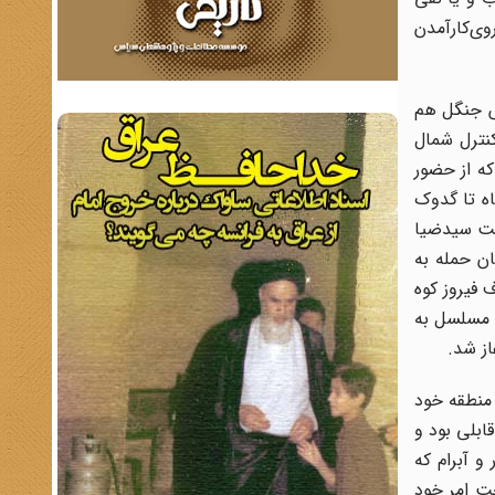
روی‌کارآمدن
 جنبش جنگل هم
کنترل شمال
میرموید که از حضور
نطقه سوادکوه از شیرگاه تا گدوک
قوط دولت سیدضیا
ان حمله به
 فیروز کوه
حرکت کند. امیر احمدی در خاطرات خود اشاره می کند که در مرداد 1300 با یک فوج سوار و یک گردان پیاده و 2 توپ کوهستانی و 4 مسلسل به
 منطقه خود
ابلی بود و
و آبرام که
حت امر خود