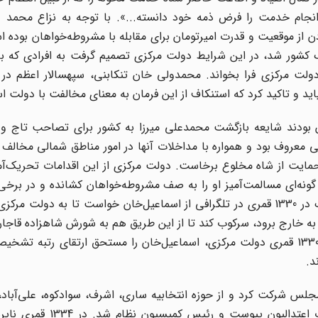
نجام خدمت را فرض ذمه خود دانسته...». با توجه به نزاع محمد ع
 از موقعیت و قدرت امیر‌تومان برای مقابله با مشروطه‌خواهان بوده ا
کشور شد، در این شرایط دولت مرکزی تصمیم گرفت به افرادی که ب
دولت مرکزی فرا بخواند. محمدولی خان تنکابنی، سپهسالار اعظم در 
اید و تاکید کرد که استنکاف از این فرمان به معنای مخالفت با دولت 
ان بودند شایعه بازگشت محمدعلی میرزا به کشور برای تصاحب تاج 
معروف بود و همواره با مداخلات آنها در امور مناطق شمالی مخالف ب
حمایت از شاه مخلوع برخاست. دولت مرکزی از این اقدامات تحریک‌آمی
گونه‌ای مسالمت‌آمیز او را به صف مشروطه‌خواهان کشانده و در برخی 
توان نظامی نیاز بود به بازی بگیرد. به همین علت وزیر جنگ در 1330 قمری در تلگرافی از اسماعیل‌خان خواست تا به
 به خارج برود، سرکوب کند تا از این طریق هم به شورش شاهزاده قاجار
و هم وفاداری خود را به دولت اثبات کند. در جمادی‌الثانی 1330 قمری دولت مرکزی، اسماعیل‌خان را مستحق ارتقای رت
د.
نتخابات دوره سوم مجلس شرکت کرد و از حوزه انتخابیه ساری، اشرف، سوادکوه، علی‌آبا
بندپی؛ به مجلس شورای ملی راه یافت. در مجلس به حزب اعتدالی