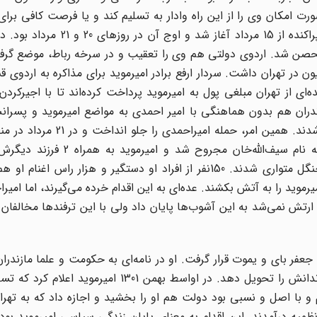
صورت امکان وی را از این راه وادار به تسلیم کند و یا فرصت کافی برای 
قوای خود برای یک حمله ضربتی داشته باشد. درگیری‌های پراکنده از 15 مرداد
تحصن شد. اردوی دولتی هم وی را تعقیب و در سرخه رباط، موضع گرفت
در تهران داشت. سردار ارفع برادر امیرموید برای مذاکره به اردوی 
ی از تهران مبلغی پول به امیرموید پرداخت کرده‌اند تا با اجیرکردن 
زندران هم بدون هماهنگی با امیر احمدی به مواضع امیرموید و پسران
کوه» یورش برد و در نتیجه آن تعداد زیادی کشته و زخمی شدند. همین ام
درگیری شدیدی بین طرفین رخ داد و یکی از فرزندان او به نام سیف‌الله‌خ
سهم‌الممالک و اسدالله‌خان هژبرسلطان و چند نفر دیگر به جنگل متواری شدند. 150نفر از افراد او دستگیر و هزار
رموید را به آتش بکشند. عده‌ای به این اقدام خرده می‌گیرند، اما امیرا
ارتش نمی‌شد به این آشوب‌ها پایان داد ولی با این ترفندها مخالفان ر
عفر بای و یموت قرار گرفت. او در نامه‌ای به حکومت و علما مازندران
که به دولت یاغی نشده ولی حاضر نیست سلاح خود و فرزندانش را تحویل دهد. در اواسط بهمن 301
ه درآمدند. این اقدام به معنای پایان زندگی سیاسی امیرموید بود 