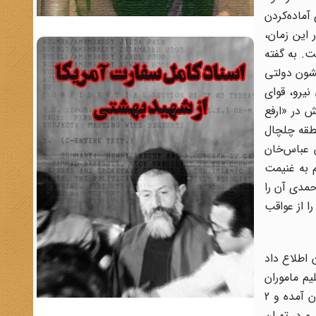
آماده‌کردن
 آغاز شد و اوج آن در روزهای 20 و 21 مرداد بود. در این زمان،
. به گفته
قشون دولتی
نیرو، قوای
ش در «ارفع
ر، حمله امیراحمدی را جلو انداخت و در 21 مرداد در منطقه چلچال
ان مجروح شد و امیرموید به همراه 2 فرزند دیگرش عباس‌خان
 راس اغنام او هم به غنیمت
حمدی آن را
ا از عواقب
 اطلاع داد
1 امیرموید اعلام کرد که تسلیم ماموران
دولتی خواهد شد و ابراز ندامت کرد و چون فرد مورد احترام و با اصل و نسبی بود دولت هم او را بخشید و اجازه داد که به تهران آمده و 2
و در تهران