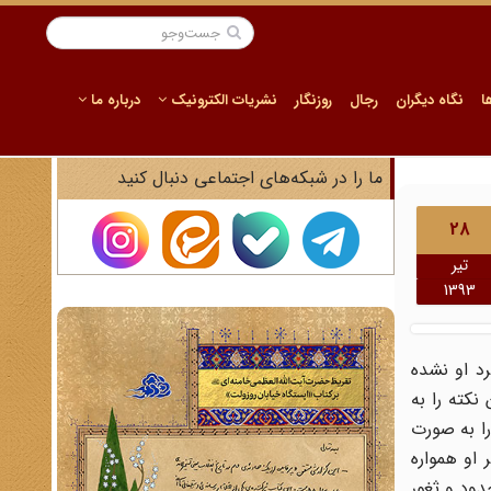
ا
نگاه دیگران
رجال
روزنگار
نشریات الکترونیک
درباره ما
ما را در شبکه‌های اجتماعی دنبال کنید
28
تیر
1393
د او نشده
کته را به
را به صورت
او همواره
دود و ثغور