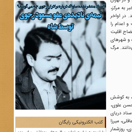
ر به مرکز،
. در اواخر
 و اعدام را
یضاح اقلیت
ورش کرده و شهرهای
دانند. مرگ
ین سپهبد ایران، به کوشش
هنگی، 1373؛ حسین مکی، تاریخ بیست ساله، تهران، علمی، ج1، 1323؛ ابوالحسن علوی،
1363 ؛ مهدی بامداد، شرح حال رجال ایران، تهران،زوار، ج1؛ گزیده اسناد دریای
وشش محمدنادر نصیری مقدم، دفتر مطالعات سیاسی و بین المللی، 1374؛ باقر عاقلی، میرزا
کتب الکترونیکی رایگان
طالعات سیاسی، ج1، 1385؛ هدایت الله بهبودی، روزشمار