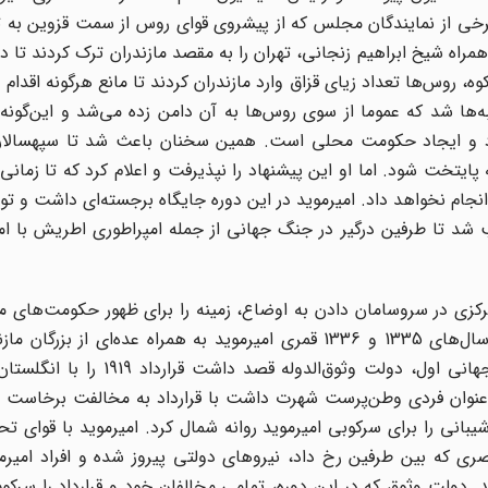
رخی از نمایندگان مجلس که از پیشروی قوای روس از سمت قزوین به ت
همراه شیخ ابراهیم زنجانی، تهران را به مقصد مازندران ترک کردند تا در
روس‌ها تعداد زیای قزاق وارد مازندران کردند تا مانع هرگونه اقدام 
ها شد که عموما از سوی روس‌ها به آن دامن زده می‌شد و این‌گونه 
تمرد و ایجاد حکومت محلی است. همین سخنان باعث شد تا سپهسالار ت
ه پایتخت شود. اما او این پیشنهاد را نپذیرفت و اعلام کرد که تا زمانی
نجام نخواهد داد. امیرموید در این دوره جایگاه برجسته‌ای داشت و توا
ب شد تا طرفین درگیر در جنگ جهانی از جمله امپراطوری اطریش با ا
ی در سروسامان دادن به اوضاع، زمینه را برای ظهور حکومت‌های م
کرد که نمونه بارز آن جنبش جنگل در گیلان بود. در فاصله سال‌های 1335 و 1336 قمری امیرموید به همراه عده‌ا
«اتحاد ملی طبرستان» را تاسیس کرد. بعد از پایان جنگ جهانی اول، دولت وثوق
 عنوان فردی وطن‌پرست شهرت داشت با قرارداد به مخالفت برخاست و
یبانی را برای سرکوبی امیرموید روانه شمال کرد. امیرموید با قوای ت
ری که بین طرفین رخ داد، نیروهای دولتی پیروز شده و افراد امیرم
وانه تهران شد. دولت وثوق که در این دوره، تمامی مخالفان خود و قرارداد را سر