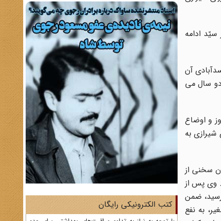
یّد ادامه
مال الدین اسدآبادى آن
دو سال مى
وز و اوضاع
 شیرازى به
ان سخنى از
. وى پس از
مظفرالدین شاه رسید، ضمن
کتب الکترونیکی رایگان
ر، به نفع