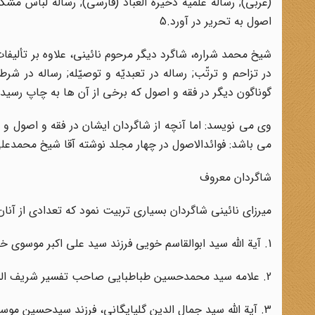
(عربى); رساله علمیه ذخیرة العباد (فارسى); رساله لباس مشک
اصول به تحریر در آورد.5
شیخ محمد شراره، شاگرد دیگر مرحوم نائینى، علاوه بر تألیفات
در تزاحم و ترتّب; رساله در تعبدیّه و توصیّله; رساله در ش
گوناگون دیگر در فقه و اصول که برخى از آن ها به چاپ رسی
وى مى نویسد: اما آنچه از شاگردان ایشان در فقه و اصول و 
مى باشد: فوائدالاصول در چهار مجلد نوشته آقا شیخ محمدعلى 
شاگردان معروف
میرزاى نائینى شاگردان بسیارى تربیت نمود که تعدادى از آنان 
1. آیة اللّه سید ابوالقاسم خویى فرزند سید على اکبر موسوى خویى;7
2. علامه سید محمدحسین طباطبایى صاحب تفسیر شریف المیزان;8
3. آیة اللّه سید جمال الدین گلپایگانى، فرزند سیدحسین موسوى گلپایگانى;9