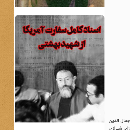
جمال الدین
زاى شیرازى