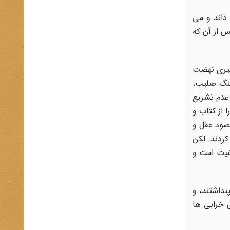
 داند و مى
س از آن که
گیرى نهضت
 جنگ صلیب،
عدم تشریع
 از کتاب و
قصود عقل و
کردند. لکن
غیت امت و
نداشتند، و
 خرابى ها