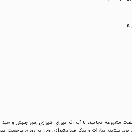
نهضت مشروطه انجامید، با آیة اللّه میرزاى شیرازى رهبر جنبش و سید 
ط بود. پیشینه مبارزات و تفکّر ضداستبدادى وى، به دوران مرجعیت میر