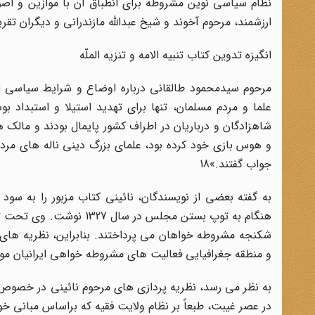
نظام سیاسى نوین مشروطه براى انطباق آن با موازین و اصول 
ارزشمند، مرحوم آخوند و شیخ عبداللّه مازندرانى و دیگران تقریظ
انگیزه تدوین کتاب تنبیه الامه و تنزیه الملّه
مرحوم سیدمحمود طالقانى درباره اوضاع و شرایط سیاسى اجت
علما و مردم مسلمان، تنها براى تهدید استیلا و استبداد ب
شاهزادگان و درباریان در اطراف کشور پایمال بودند و مالک 
و هوس بازى خود کرده بود، علماى بزرگ دینى ناله هاى مردم ر
جواب گفتند.»18
به گفته بعضى از نویسندگان، نائینى کتاب مزبور را به سو
هنگام به توپ بستن مجلس 
شکنجه مشروطه خواهان مى پرداختند. بنابراین، نظریه هاى
و منطقه جغرافیایى فعالیت هاى مشروطه خواهى ایرانیان مورد
به نظر مى رسد، نظریه پردازى هاى مرحوم نائینى در خصوص ا
در عصر غیبت، طبعاً بر نظام ولایت فقیه که براساس مبانى خ