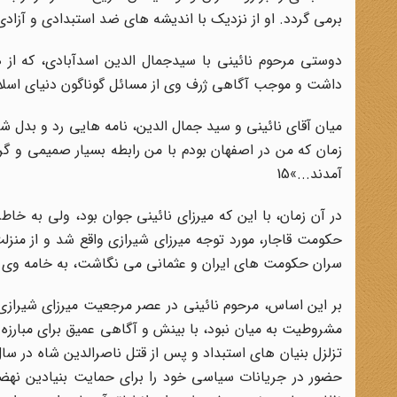
برمى گردد. او از نزدیک با اندیشه هاى ضد استبدادى و آزاد
دوستى مرحوم نائینى با سیدجمال الدین اسدآبادى، که از 
داشت و موجب آگاهى ژرف وى از مسائل گوناگون دنیاى اسلام
زمان که من در اصفهان بودم با من رابطه بسیار صمیمى و گ
آمدند...»15
در آن زمان، با این که میرزاى نائینى جوان بود، ولى به خ
حکومت قاجار، مورد توجه میرزاى شیرازى واقع شد و از منزلت
سران حکومت هاى ایران و عثمانى مى نگاشت، به خامه وى بود
بر این اساس، مرحوم نائینى در عصر مرجعیت میرزاى شیرازى 
مشروطیت به میان نبود، با بینش و آگاهى عمیق براى مبارزه 
حضور در جریانات سیاسى خود را براى حمایت بنیادین نهض