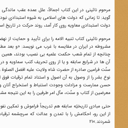
مرحوم نائینى در این کتاب اجمالاً، علل عمده عقب ماندگى 
گوید: تا زمانى که دولت هاى اسلامى به شیوه استبدادى نبود،
دولت استبدادى معاویه روى کار آمد، روند حرکت در تاریخ اسلا
مرحوم نائینى کتاب تنبیه الامه را براى تأیید و حمایت
مشروطه در ایران در مقایسه با غرب مى نویسد: «و بعد مطل
چنانچه از تمام شعب حکمت علمیه بى نصیب بودند، همین قس
آن ها در شرایع سابقه و یا از روى تحریف کتب سماویه و در 
سنّت فرامین صادره از حضرت شاه ولایت علیه افضل الصلوة وا
نوع بشر را از وصول به آن اصول و استناد تمام ترقیات فوق ا
حسن ممارست و مزادلت وجودت استنباط و استخراج آنان و با
معرضین از کتاب و سنّت، مآل امر طرفین را به این نتیجه م
حتى مبادى تاریخیّه سابقه هم تدریجاً فراموش و تمکین نفوس 
از این رو، احکامش را با تمدن و عدالت که سرچشمه ترقی
شمردند.»21