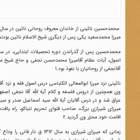
میرزا محمدسعید یکى پس از دیگرى شیخ الاسلام نائین بودند
اصول، آیات عظام آقامیرزا محمدحسن نجفى و حاج شیخ محم
آقانجفى از روحانیان با نفوذ بود.1
نائینى نزد میرزا ابوالمعالى الکلباسى درس اصول فقه و نز
عراق شد و در درس آقایان آیة اللّه سید اسماعیل صدر و س
میرزاى شیرازى بزرگ، صاحب فتواى تحریم تنباکو، راه یافت
اقامت خود محرّر وى گردید.2