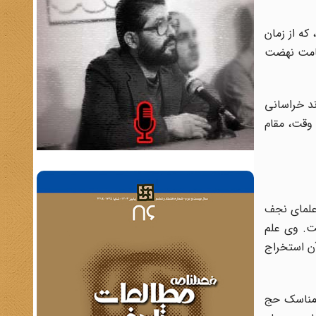
ه از زمان
عامت نهضت
ند خراسانى
 وقت، مقام
 علماى نجف
ت. وى علم
آن استخراج
 مناسک حج