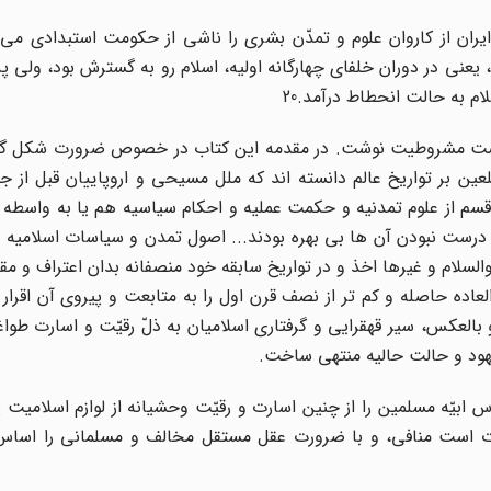
ایران از کاروان علوم و تمدّن بشرى را ناشى از حکومت استبدادى مى
 یعنى در دوران خلفاى چهارگانه اولیه، اسلام رو به گسترش بود، ولى پ
م به حالت انحطاط درآمد.20
 از نهضت مشروطیت نوشت. در مقدمه این کتاب در خصوص ضرورت شکل 
عین بر تواریخ عالم دانسته اند که ملل مسیحى و اروپاییان قبل از
م از علوم تمدنیه و حکمت عملیه و احکام سیاسیه هم یا به واسطه 
درست نبودن آن ها بى بهره بودند... اصول تمدن و سیاسات اسلامیه را
لسلام و غیرها اخذ و در تواریخ سابقه خود منصفانه بدان اعتراف و م
لعاده حاصله و کم تر از نصف قرن اول را به متابعت و پیروى آن اقرار 
لعکس، سیر قهقرایى و گرفتارى اسلامیان به ذلّ رقیّت و اسارت طوا
شهود و حالت حالیه منتهى ساخت.
ابیّه مسلمین را از چنین اسارت و رقیّت وحشیانه از لوازم اسلامیت پ
ات است منافى، و با ضرورت عقل مستقل مخالف و مسلمانى را اساس