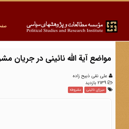
صفح
مواضع آیة اللّه نائینى در جریان 
على نقى ذبیح زاده
2139 بازدید
میرزای نائینی
مشروطه