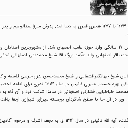
محمدحسین نائینى از خاندان معروف روحانى نائین در سال 1273 یا 1277 هجرى قمرى به دنیا آمد. پدرش میرزا عبدا
.
محمدحسین پس از گذراندن دوره تحصیلات ابتدایى، در سن 17 سالگى وارد حوزه علمیه اصفهان شد. از مشهورترین اس
دباقر اصفهانى والد علّامه بزرگ آقا شیخ محمدتقى اصفهانى نجفى
د آقایان شیخ جهانگیر قشقایى و شیخ محمدحسن هزار جریبى فلسفه و ک
وى همچنین از دروس فلسفه و کلام آیة اللّه آقا نجفى اصفهانى بهره جست. میرزاى نائینى در 
یدمحمد طباطبایى فشارکى اصفهانى در سامرّا شرکت کرد و آن گاه به
. وى در آن جا تا سطح شاگردان برجسته میرزاى شیرازى ارتقا یافت 
زمانى که میرزاى شیرازى به سال 1312 ق دار فانى را وداع گفت، آیة اللّه نائینى در سال 1314 ق به نجف