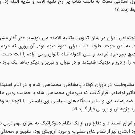
اسلامى دست به تألیف کتاب پر ارج تنبیه الامه و تنزیه الملّه زد. ب
 زدند.17
ماعى ایران در زمان تدوین «تنبیه الامه» مى نویسد: «در آغاز مشر
ود. به این جهت، طرف اثبات براى عموم مبهم بود. آن روزى که مردم 
هیچ چیز خود نبودند و عین الدوله شاه ناتوان و بى اراده را آلت دس
ا از دور و نزدیک شنیدند و در تهران و تبریز و دیگر جاها یک باره به
د مشروطیت در دوران کوتاه پادشاهى محمدعلى شاه و در ایام استبدا
در سال 1327 نوشت. وى تحت تأثیر اوضاعى قرار گرفت که نیروهاى محمدعلى شاه با حمایت روس 
 ضد استبدادى و سایر دیدگاه هاى سیاسى وى بایستى با توجه به وض
 پژوهش و بررسى قرار گیرد.19
نواع استبداد و دفاع وى از یک نظام دموکراتیک به عنوان مهم ترین
ود ایشان نیز از نظام هاى مطلوب و مورد آرزویش بود، تطبیق و مصداق