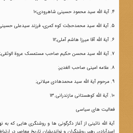
4. آیة اللّه سید محمود حسینى شاهرودى;10
5. آیة اللّه سید محمدحجّت کوه کمرى، فرزند سیدعلى حسینى;11
6. آیة اللّه آقا میرزا هاشم آملى;12
7. آیة اللّه سید محسن حکیم صاحب مستمسک عروة الوثقى;
8. علامه امینى صاحب الغدیر;
9. مرحوم آیة اللّه سید محمدهادى میلانى;
10. آیة الله کوهستانى مازندرانى.13
فعالیت هاى سیاسى
آیة الله نائینى از آغاز دگرگونى ها و روشنگرى هایى که به 
اسدآبادى رهبر روشنگران و نواندیشان تاریخ معاصر در ارتبا