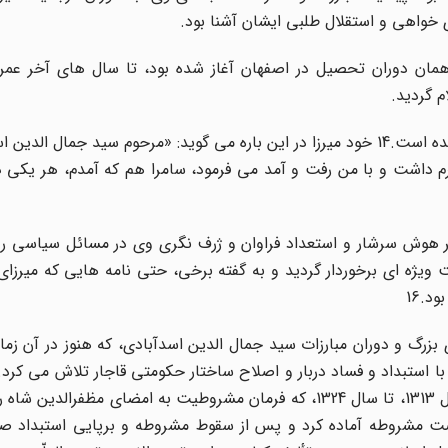
ى خواهى و استقلال طلبى ایشان آشنا بود.
همان دوران تحصیل در اصفهان آغاز شده بود، تا سال هاى آخر عمر س
 گردید.
میان آقاى نائینى و سید جمال الدین، نامه هایى رد و بدل شده است.14 خود میرزا در این باره مى گوید: «مرحوم سید ج
رم داشت و با من رفت و آمد مى فرمود، سامرا هم که آمدم، هر یکى 
اطر هوش سرشار و استعداد فراوان و ژرف نگرى وى در مسائل سیاسى ر
 ویژه اى برخوردار گردید و به گفته برخى، حتى نامه هایى که میرزاى
.16
بزرگ و دوران مبارزات سید جمال الدین اسدآبادى، که هنوز در آن زم
با استبداد و فساد دربار و اصلاح ساختار حکومتى قاجار تلاش مى کرد
تزلزل بنیان هاى استبداد و پس از قتل ناصرالدین شاه در سال 1313، تا سال 1324، که فرمان مشروطیت به امضاى 
ت مشروطه آماده کرد و پس از سقوط مشروطه و برپایى استبداد صغی