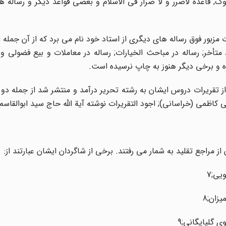
وک; قاعده لاضرر و لا ضرار فى الاسلام و بعضى قواعد دیگر و رساله ه
 مزبور فوق رساله هاى دیگرى از استاد خود نام مى برد که از آن جمله 
رط متأخر; رساله در مباحث الخیارات; رساله در معاملات و بیع فضولى و
ده و برخى دیگر هنوز به چاپ نرسیده است.
از تقریرات دروس ایشان به رشته تحریر درآمد و منتشر شد از جمله دو
کاظمى (خراسانى); اجود التقریرات نوشته آیة اللّه حاج سید ابوالقاسم
از مراجع تقلید به شمار مى رفتند. برخى از شاگردان ایشان عبارتند از: