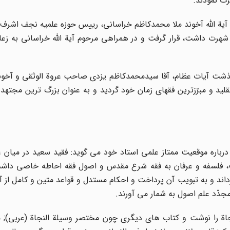
رت نمودند.
اللّه آخوند ملا محمدکاظم خراسانى، رییس حوزه علمیه نجف اشرف، ک
 شهرت داشت، قرار گرفت و در همراهى مرحوم آیة الله خراسانى به ز
درگذشت آیات عظام، آقا سیدمحمدکاظم یزدى صاحب عروة الوثقى و آخو
تقلید و مبرّزترین فقهاى زمان خود گردید و به عنوان بزرگ ترین مجتهد
ى، درباره موقعیت ممتاز علمى استاد خود مى گوید: فقید سعید در میان
 فلسفه و عرفان به فقه شرع مقدس و اصول فقه احاطه خاصى داش
رداند و به تبویب آن پرداخت و احکام مستدل و قواعد متین و کامل از 
جدّد علم اصول به شمار مى آورند.
لنجاة را نوشت و کتاب هاى دیگرى چون مختصر وسیلة النجاة (عربى);