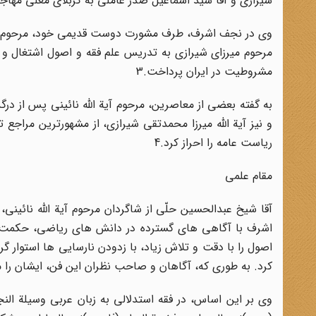
شیرازى و آقا سید اسماعیل صدر عاملى به کربلاى معلى مهاج
وى در نجف اشرف، طرف مشورت دوست قدیمى خود، مرحوم آیة 
مرحوم میرزاى شیرازى به تدریس علم فقه و اصول اشتغال و
مشروطیت در ایران پرداخت.3
به گفته بعضى از معاصرین، مرحوم آیة اللّه نائینى پس از 
و نیز آیة اللّه میرزا محمدتقى شیرازى، از مشهورترین مراجع 
ریاست عامه را احراز کرد.4
مقام علمى
آقا شیخ عبدالحسین حلّى از شاگردان مرحوم آیة اللّه نائین
اشرف با آگاهى هاى گسترده در دانش هاى ریاضى، حکمت،
اصول را با دقت و تلاش زیاد، با زدودن نارسایى ها استوار گ
کرد. به طورى که، آگاهان و صاحب نظران این فن، ایشان را م
وى بر این اساس، در فقه استدلالى به زبان عربى وسیلة ا