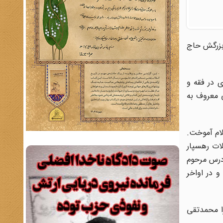
لرحیم و پدر بزرگش حاج
تادان وى در فقه و
 معروف به
لام آموخت.
سال 1303 قمرى براى ادامه تحصیلات رهسپار
 درس مرحوم
و در اواخر
 اشرف و مرحوم آقامیرزا محمدتقى