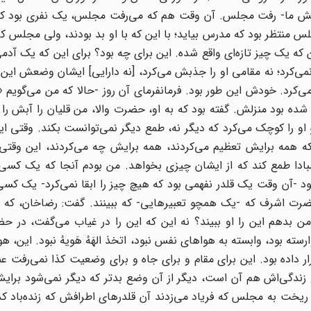
-پیش ما- رفت مجلس. آن وقت هم که می‌رفت مجلس، یک نفری بود که 
س منتظر بود که مدرس بیاید؛ با این که با او بد بودند، ولی مجلس کأن
 یک چیز تازه‌ای واقع شده. این برای چه بود؟ برای این که یک آدمی
ا نمی‌کرد؛ نه مقامی او را جذبش می‌کرد، [نه دارایی‌] ایشان وضعش این 
‌کرد. خودش این طور بود. فرمانفرمای آن روز -حالا که من می‌گویم «ف
شده بود منزلش. گفته بود که به او، حضرت والا، من قلیان را آبش را م
و را کوچک می‌کرد که دیگر نه، طمع دیگر نمی‌توانست بکند. وقتی این
 که همه برایش تعظیم می‌کردند، همه برایش چه می‌کردند، این وقتی
مبادا طمع کند که از ایشان چیزی بخواهد. من بودم آنجا که یک کس
ود -آن وقت یک قلدر نفهمی بود که هیچ چیز را ابقا نمی‌کرد- یک کس
ت اشرف که -یک همچو تعبیرهایی- که ببینند. گفت: رضاخان، که باز
من بدهم این را او ببیند؟ نه این که این را در غیاب می‌گفت، در 
ه بود، وابسته به هواهای نفس نبود، اتخذ الهَهُ هَویهُ نبود. این، ه
ر داده بود. این برای مقام و برای جاه و برای وضعیت کذا نمی‌رفت عم
 زندگی‌اش هم آن است، دیگر از آن وضع بدتر که دیگر نمی‌شود برای
خت به مجلس که فریاد می‌زدند آن قلدرهای اطرافش که زنده‌باد کذا 