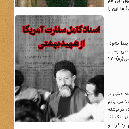
بول این هم
 ما این را
پیدا بشود،
نمی‌ترسید.
نی(ره)؛
۲۷
د- وقتی در
ا من یادم
، در نوشته
ها یک نفر
 رد کرد، و