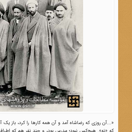
«...آن روزی که رضاشاه آمد و آن همه کارها را کرد، باز یک آ
که «نه». هیچ‌کس نبود؛ مدرس بود، و چند نفر هم که اطراف