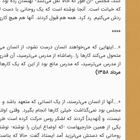
کنند، مجلس -آن طور که حالا نقل می‌کنند- بهتشان زده بود ک
که خیانت است. آنجا نوشته است که یک روحانی با دست لرزان 
ردش می‌کنیم. رد کرد. همه هم قبول کردند. آنها هم هیچ کاری 
****
«...اینهایى که می‌خواهند انسان درست نشود، از انسان می‌ت
متحول می‌کند کارها را. ‌رضاشاه از مدرس می‌ترسید، آن قدری
از مدرس می‌ترسید، که مدرس مانع بود از این که یک کارها
مرداد
۱۳۵۸
)
«...آنها از انسان می‌ترسند، از یک انسانی که متعهد باشد 
مجلس بود نمی‌گذاشت خیلی کارها انجام بگیرد. وقتی اولت
نیست، و [تهدید] کردند که لشکر روس حرکت کرده است طرف ایر
یکی از همین خارجیهاست -که اوضاع ایران را نوشته- نوش
روحانی که دستش می‌لرزید آمد ایستاد گفت: حالا که بناست از