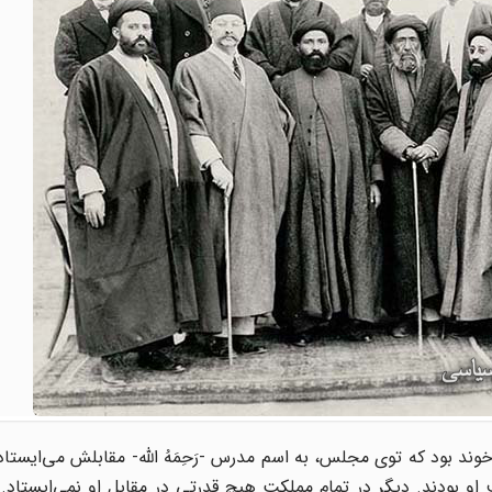
خوند بود که توی مجلس، به اسم مدرس -رَحِمَهُ الله- مقابلش می‌ایستا
 او بودند. دیگر در تمام مملکت هیچ قدرتی در مقابل او نمی‌ایستا