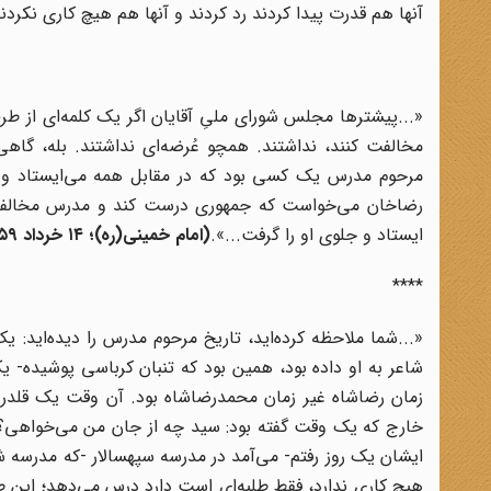
آنها هم قدرت پیدا کردند رد کردند و آنها هم هیچ کاری نکردند
«...پیشترها مجلس شورای ملیِ آقایان اگر یک کلمه‌ای از طرف
مخالفت کنند، نداشتند. همچو عُرضه‌ای نداشتند. بله، گا
مرحوم مدرس یک کسی بود که در مقابل همه می‌ایستاد و م
رضاخان‌ می‌خواست که جمهوری درست کند و مدرس مخالفت م
ایستاد و جلوی او را گرفت...».
(
امام خمینی(ره)؛ ۱۴ خرداد ۱۳۵۹
****
«...شما ملاحظه کرده‌اید، تاریخ مرحوم مدرس را دیده‌اید:
شاعر به او داده بود، همین بود که تنبان کرباسی پوشیده- 
زمان رضاشاه غیر زمان محمدرضاشاه بود. آن وقت یک قلدری 
خارج که یک وقت گفته بود: سید چه از جان من می‌خواهی؟ گ
ایشان یک روز رفتم- می‌آمد در مدرسه سپهسالار -که مدرسه
هیچ کاری ندارد، فقط طلبه‌ای است دارد درس می‌دهد؛ این