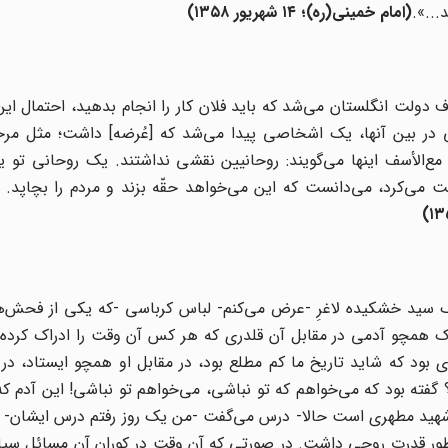
...».
(
امام خمینی(ره)؛ ۱۴ شهریور ۱۳۵۸
)
 دولت انگلستان می‌شد که باید فلان کار را انجام بدهید، احتمال این 
هی در بین آنها، یک اشخاصی پیدا می‌شد که [عُرضه‌] داشت؛ مثل مر
ع‌الأسف اینها می‌گویند: روحانیین نقشی نداشتند. یک روحانی تو
ی‌کرد، می‌دانست که این می‌خواهد حقّه بزند و مردم را بچاپد.
)
 یک سید خشکیده لاغرِ -عرض می‌کنم- لباس کرباسی -که یکی از فحش‌
یک همچو آدمی در مقابل آن قلدری که هر کس آن وقت را ادراک کرده 
بود که شاید تاریخ ما کم مطلع بود، در مقابل او همچو ایستاد، در
فته بود که می‌خواهم که تو نباشی، می‌خواهم تو نباشی! این آدم ک
 شهید مطهری است حالا- درس می‌گفت -من یک روز رفتم درس ایشان- م
 طور قدرت روحی داشت. در صورتی که آن وقت در کوران آن مسائل سیا