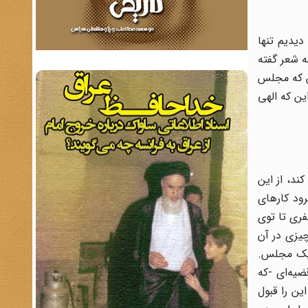
دیدیم تنها
 شعر گفته
لس که مجلس
این که الهی
ند، از این
ود کارهای
فری تا توی
یزی در آن
 یک مجلس.
یه‌ای -که
ین را قبول