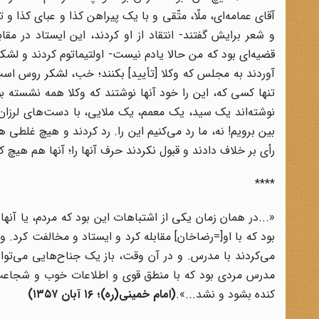
آقای عمامه‌ای، ملّا، متّقی و با یک پیراهن کذا و عبای کذا و
و شعر برایش گفتند- انتقاد از او کردند، این ایستاد در مق
قضیه‌ای بود که من حالا یادم نیست- اولتیماتوم کردند و لشکر
آوردند به مجلس که وکلا [تأیید] بکنند؛ خب، لشکر روس است و
تنها کسی که، این را خود آنها نوشتند که وکلا همه نشسته ب
نوشته‌اند یک سید، یک معمم، یک ملایی، با دست‌های لرزان 
بین برویم! نه، ما رد می‌کنیم این را. رد کردند و هیچ غلطی 
رأی بر خلاف دادند و قبول نکردند حرف آنها را؛ آنها هم هیچ کا
****
«...در همان زمان یکی از اشتباهات این بود که مردم، یا آنها
بود که با او[=رضاخان] مقابله کرد و ایستاد و مخالفت کر
می‌کردند با مدرس. و در آن وقت، باز یک جناح‌هایی می‌توان
مدرس مردی بود که با منطق قوی و اطلاعات خوب و شجاعت و
کنده بشود و نشد...».
(امام خمینی(ره)؛
۱۶
آبان
۱۳۵۷)