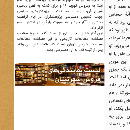
با توجه به نیاز به تداوم مراقبت‌های بهداشتی برای عدم
ابتلا به ویروس کووید 19 و برای کمک به قطع زنجیره
همه از او
شیوع آن، مؤسسه مطالعات و پژوهش‌های سیاسی
َّهُ احساس
جهت تسهیل دسترسی پژوهشگران در ایام قرنطینه
 بود که نه
بخشی از آثار خود را به صورت رایگان در اختیار عموم
قرار داد.
طور بود که
این آثار شامل مجموعه‌ای از اسناد، کتب تاریخ معاصر،
رمانفرما»،
فصلنامه‌ مطالعات تاریخی و نیز فصلنامه مطالعات
سیاست خارجی تهران است که علاقه‌مندان می‌توانند
ی‌ریزم، تو
پس از ثبت نام، به آن دسترسی یابند.
 طور با او
 این طوری
ی یک چیزی
ی آمد گفت:
 نمی‌داند
حضورشان هم
وای نفسانی
ل بکند، او
ش. برای چه
و زنده‌باد