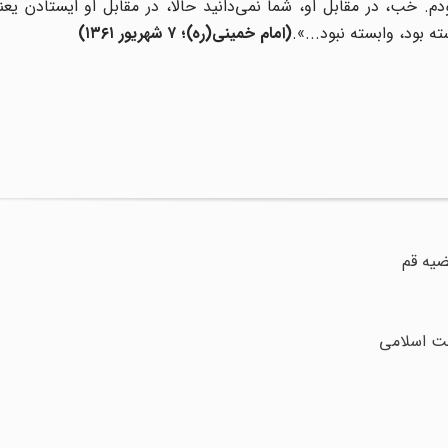
دم. خب، در مقابل او، شما نمی‌دانید حالا، در مقابل او ایستادن یع
ه بود، وابسته نبود...».
(
امام خمینی(ره)؛
۷
شهریور
۱۳۶۱)
ضت اسلامی