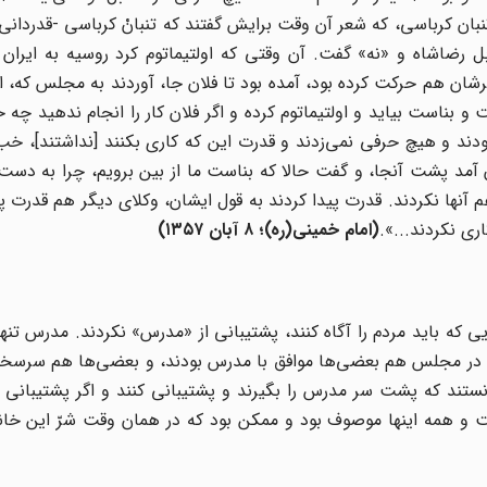
 تنبان کرباسی، که شعر آن وقت برایش گفتند که تنبانْ کرباسی -قدردانی 
ابل رضاشاه و «نه» گفت. آن وقتی که اولتیماتوم کرد روسیه به ایران
شان هم حرکت کرده بود، آمده بود تا فلان جا، آوردند به مجلس که، اول
 بناست بیاید و اولتیماتوم کرده و اگر فلان کار را انجام ندهید چه خ
ودند و هیچ حرفی نمی‌زدند و قدرت این که کاری بکنند [نداشتند]، خب
آمد پشت آنجا، و گفت حالا که بناست ما از بین برویم، چرا به دست
هم آنها نکردند. قدرت پیدا کردند به قول ایشان، وکلای دیگر هم قدرت پی
ری نکردند...».
(
امام خمینی(ره)؛ ۸ آبان ۱۳۵۷
)
یی که باید مردم را آگاه کنند، پشتیبانی از «مدرس» نکردند. مدرس تنها
د. و در مجلس هم بعضی‌ها موافق با مدرس بودند، و بعضی‌ها هم سرس
ستند که پشت سر مدرس را بگیرند و پشتیبانی کنند و اگر پشتیبانی ک
 همه اینها موصوف بود و ممکن بود که در همان وقت شرّ این خانوا