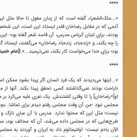
****
«...ملک‌الشعراء گفته است که از زمان مغول تا حالا مثل ا
آدمی که در مقابل رضاخان قلدر ایستاد این است، این شخص
بودند، برای تنبان کرباس مدرس، آن فاسد شعر گفته بود- ای
را چه بکند، و «زنده‌باد، زنده‌باد رضاخان» می‌گفتند، ایستاد 
بود؛ برای خدا می‌خواست کار بکند، نمی‌ترسید...».
(امام خمینی(ره)؛ ۲۵ 
****
«...اینها می‌دیدند که یک فرد انسان اگر پیدا بشود ممکن 
ناراحت بودند نمی‌گذاشتند کسی تحقق پیدا بکند. آنها ا
او[=رضاخان] را تا وقتی کشتندش. یک نفری غلبه می‌کرد بر 
مجلس نبود -من آن وقت مجلس رفتم دیدم برای تماشا. بچه 
نیست؛ مثل این که محتوا ندارد. مدرس با آن عبای نازک 
طرح‌هایی که در مجلس داده می‌شد، آن که مخالف بود، مدر
الآن یادم نیست- اولتیماتوم داد به ایران و آوردند به مج