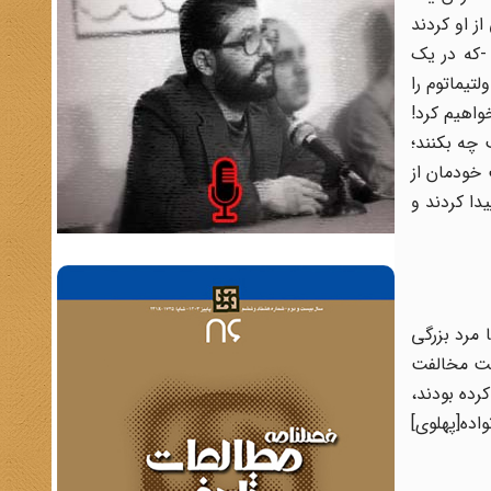
از او کردند
 -که در یک
تیماتوم را
واهیم کرد!
 چه بکنند؛
 خودمان از
دا کردند و
 مرد بزرگی
خت مخالفت
رده بودند،
ده[پهلوی]