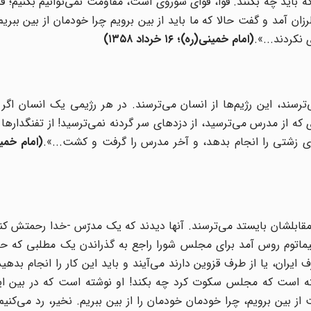
ه باید چه بکنند. قوا، قوای شوروی است، مقاومت نمی‌توانیم بکنیم؛ ق
آمد و گفت حالا که ما باید از بین برویم چرا خودمان از بین ببریم؟
نکردند...».
(
امام خمینی(ره)؛ ۱۶ خرداد ۱۳۵۸
)
رسند، این رژیم‌ها از انسان می‌ترسند. در هر رژیمى یک انسان اگر 
 که از مدرس می‌ترسید، از دزدهای سر گردنه نمی‌ترسید! از تفنگدارها 
ی زشتی را انجام بدهد، و آخر مدرس را گرفت و کشت...».
(امام خمی
و مقابلشان بایستد می‌ترسند. آنها دیدند که یک مدرّس -خدا رحمتش کن
یماتوم روس آمد برای مجلس شورا راجع به گذراندن یک مطلبی که حال
ان، یا از طرف قزوین دارند می‌آیند و باید این کار را انجام بدهید
ته است که مجلس سکوت کرد چه بکند! او نوشته است که در بین این
 بین برویم، چرا خودمان خودمان را از بین ببریم. نخیر، رد می‌کنیم.