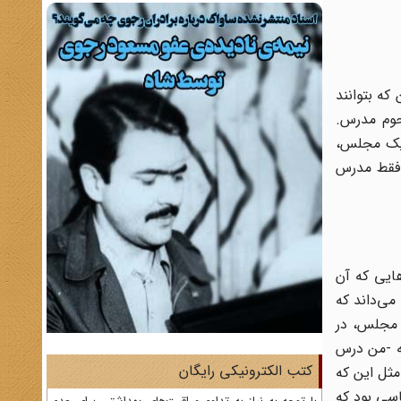
که بتوانند
حوم مدرس.
 یک مجلس،
 فقط مدرس
هایی که آن
می‌داند که
 مجلس، در
ه -من درس
کتب الکترونیکی رایگان
ثل این که
سی بود که