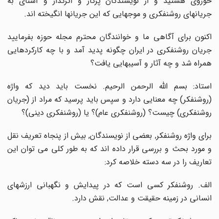
حوزوى هستید و از نویسندگان پرکار و اثرگذار و آشناى به
جریانهاى روشنفکرى و موجهایى که این جریانها انگیخته اند.
اکنون براى آگاهى ما و خوانندگان محترم مجله حوزه بفرمایید
جریان روشنفکرى در ایران چگونه پدید آمد و با چه کارکردهایى
همراه شد و چه آثار و آسیبهایى یافت؟
استاد: بسم اللّه الرحمن الرحیم. نخست باید دید که واژه
(روشنفکر) چه معنایى دارد و سپس باید پرسید که مراد از (جریان
روشنفکرى) چیست؟ (روشنفکرى عام)؟ یا (روشنفکرى دینى)؟
براى واژه روشنفکر, بعضى از نویسندگان, بیش از پنجاه تعریف نقل
و مورد بحث و بررسى قرار داده اند که به طور کلى مى توان این
تعاریف را در سه دسته خلاصه کرد:
الف. روشنفکر کسى است که در پیدایش و نگهبانى ارزشهاى
انسانى در زمینه حقیقت و عدالت, نقش دارد.