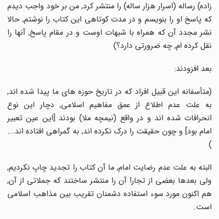
زاده) رساله (اسرار هزار ساله) را منتشر کرد, من بر خود واجب دیدم
که پاسخ او را بنویسم و در مدت کوتاهى این کتاب را نوشتم, حالا
نشر مجدد آن که همراه با شبهات اوست و در مقام پاسخ, آنها را
نقل کرده ام, چه ضرورتى دارد؟)
بعد افزودند:
(متأسفانه این قبیل افراد که در تاریخ حوزه هاى ما پیدا شده اند,
به علت عدم اطلاع از عمق مفاهیم اسلامى, دچار این نوع
انحرافات شده اند و در واقع (نیمچه ملا) بودند [این عین تعبیر
امام بود] و چون حقیقت را درک نکرده اند, به گمراهى افتاده اند….
)
البته به علت عدم رضایت امام, ما آن کتاب را تجدید چاپ نکردیم,
ولى بعدها بعضى از تجار! آن را منتشر ساختند که جملاتى از آن,
هم اکنون مورد سوء استفاده دشمنان تقریب بین مذاهب اسلامى
است.