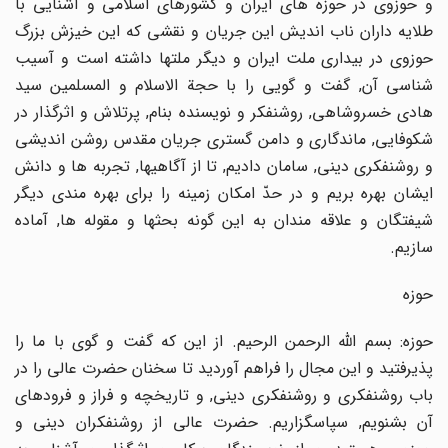
و حوزوى در حوزه هاى ایران و کشورهاى اسلامى و آشنایى با
طلایه داران ناب اندیش این جریان و نقشى که این خیزش بزرگ
حوزوى در بیدارى ملت ایران و دیگر ملتها داشته است و آسیب
شناسى آن, گفت و گویى را با حجة الاسلام و المسلمین سید
هادى خسروشاهى, روشنفکر و نویسنده بنام, پرتلاش و اثرگذار در
شکوفایى, ماندگارى و دامن گسترى جریان مقدس روشن اندیشى
و روشنفکرى دینى, سامان دادیم, تا از آگاهیها, تجربه ها و دانش
ایشان بهره بریم و در حدّ امکان زمینه را براى بهره مندى دیگر
شیفتگان و علاقه مندان به این گونه بحثها و مقوله ها, آماده
سازیم.
حوزه
حوزه: بسم اللّه الرحمن الرحیم. از این که گفت و گوى با ما را
پذیرفتید و این مجال را فراهم آوردید تا سخنان حضرت عالى را در
باب روشنفکرى و روشنفکرى دینى, و تاریخچه و فراز و فرودهاى
آن بشنویم, سپاسگزاریم. حضرت عالى از روشنفکران دینى و