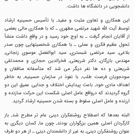
دانشجویى در دانشگاه ها داشت.
این همکارى و تعاون مثبت و مفید, با تأسیس حسینیه ارشاد
توسط آیت اللّه شهید مرتضى مطهرى ـ که با همکارى مالى بعضى
از آقایان انجام گرفت ـ به اوج خود رسید و در واقع داشت منشأ
تحول عظیم فکرى و عملى ـ با همکارى شخصیتهایى چون صدر
بلاغى, سید مرتضى شبسترى, سید ابوالفضل موسوى زنجانى,
مهندس بازرگان, دکتر شریعتى, فخرالدین حجازى و محمدتقى
شریعتى و ده ها نفر دیگر مى شد که متأسفانه منافقان و
سودجویان فرصت طلب, با نفوذ در سازمان حسینیه, به خاطر
اهداف مادى خود, باعث پیدایش اختلاف و جدایى عمیق این دو
گروه گردیدند که درواقع عامل اصلى شکست این حرکت سازنده و
ارزنده و عامل اصلى سقوط و بسته شدن حسینیه ارشاد گردید.
البته بعدها که اصطلاح روشنفکران دینى عام تر مطرح شد, باز
کارگردان اصلى همین بزرگواران بودند, چون ما, کسان دیگرى به
عنوان روشنفکران دینى, به غیر از دانشمندان دینى ـ از هر دو طرف