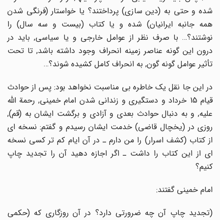
شده و حتى به (دین سازى) پرداختند؟ یا خواستار (فرنگى شدن
همه جانبه ایرانیان) شده و یا کتاب (بیست و سه سال) را
نوشتند؟… با صرف نظر از عوامل خارجى و یا سیاسى, باید در
درون این گونه عناصر زمینه انحراف وجود داشته باشد, تا تحت
تأثیر عوامل گونه گون, به انحراف کامل کشیده شوند؟…
در این جا نقل یک خاطره بى مناسبت نخواهد بود: پس از حوادث
قیام 15 خرداد و دستگیرى و زندانى شدن امام خمینى, رحمة اللّه
علیه, و به دنبال حوادث بعدى و آزادى و برگشت ایشان به (قم),
روزى در (یخچال قاضى) خدمت ایشان رسیدم و گفتم: نسخه اى
از کتاب (کشف اسرار) را من دارم ـ در آن ایام کم تر کسى نسخه
اى از این کتاب را داشت ـ اگر اجازه دهید آن را تجدید چاپ
کنیم؟
امام خمینى گفتند:
(تجدید چاپ آن چه ضرورتى دارد؟ در آن روزگارى که (حکمى