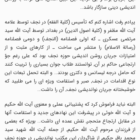
اندیشى دینى سازگار باشد…
ییادم رفت اشاره کنم که تأسیس (کلیة الفقه) در نجف توسط علامه
آیت اللّه مظفر و (کلیة اصول الدین) در بغداد, توسط آیت اللّه سید
مرتضى عسکرى ـ که اولى فصلنامه (النجف) و دومى فصلنامه
(رسالة الاسلام) را منتشر مى ساخت ـ از کارهاى مثبت و از
امتیازات جریان روشن اندیشى حوزه نجف بود که على رغم جوّ
ارتجاعى حاکم بر آن, توانستند طلاب جوان بسیارى را تربیت کنند
که حامل درجه لیسانس و دکترى بودند… و البته تحمل تبعات این
نوع اقدامات در نجف, صبر و استقامت ویژه اى را مى طلبید که
خوشبختانه جریان نواندیشى نجف, آن را داشت…
البته نباید فراموش کرد که پشتیبانى عملى و معنوى آیت اللّه حکیم
و آیت اللّه خوئى در پیشرفت این نهادهاى جدید و استقامت آنها
در مقابل ارتجاع متحجر, نقش عمده اى داشت… بویژه که بعضى
از فرزندان مرحوم آیت اللّه حکیم, از جمله آیت اللّه شهید سید
محمد باقر حکیم, از شاگردان این مکتب نواندیشى در حوزه نجف