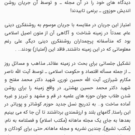
دیدگاه هاى خود را در آن مجله ـ و توسط آن جریان روشن
اندیش حوزوى ـ برنمى تابیدند!
امتیاز این جریان در مقایسه با جریان موسوم به روشنفکرى دینى
عام, عمدتاً در زمینه شناخت و آگاهى آن از متون اصیل اسلامى
بود که متأسفانه پرچمداران روشنفکرى دینى دیگر, على رغم
معلوماتى که در این زمینه داشتند, فاقد این (امتیاز) بودند… .
تشکیل جلساتى براى بحث در زمینه عقائد, مذاهب و مسائل روز
ـ از جمله مسأله اقتصاد و حکومت اسلامى ـ توسط آیت اللّه ناصر
مکارم شیرازى, آیت اللّه حسین نورى, شهید دکتر محمد مفتح و
شهید دکتر محمد حسین بهشتى, در واقع زمینه را براى روشن
شدن طلاب جوان حوزه هاى علمیه در قم و مشهد و تبریز و غیره
آماده ساخت و… به تدریج نسل جدید حوزه, کوشاتر و پویاتر, در
این راستا, گامهاى بلند و ارزشمندى برداشتند تا آن جا که مى بینیم
بعدها به جاى یک مجله ماهانه (مکتب اسلام) و فصلنامه به نام:
(مکتب تشیع), چندین نشریه و مجله ماهانه, حتى براى کودکان و