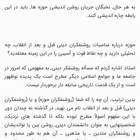
به هر حال, نخبگان جریان روشن اندیشى حوزه ها, باید در این
رابطه چاره اندیشى کنند.
حوزه: درباره مناسبات روشنفکران دینى قبل و بعد از انقلاب, چه
تحلیلى دارید و چه نقاط قوت و آسیبى را در این زمینه معتقدید؟
استاد: اشاره کردم که مسأله روشنفکر دینى, به مفهومى که امروز در
جامعه ما و جوامع اسلامى دیگر, مطرح است یک پدیده نوظهور
است و از یک قدمت تاریخى سابقه دار برخوردار نیست.
بدین ترتیب, آن چه را که شما (روشنفکران حوزه) و یا (روشنفکران
دینى) قبل و بعد از انقلاب نام مى نهید, در گذشته نه چندان دور,
با این مفهوم اصولاً مطرح نبوده بلکه تا گذشته هاى نزدیک,
شخصیتهایى به عنوان: دانشمندان دینى, روشن بین یا نواندیشان
و روشنفکران متدین ـ یا مذهبى ـ آن هم به طور محدود و