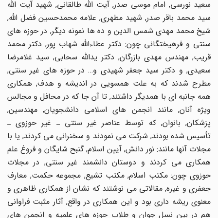
سعید نورسى, امام موسى صدر, آیت اللّه طالقانى, شهید آیت اللّه
سید محمد باقر صدر, شهید مطهرى, علامه محمدحسین فضل اللّه,
شیخ محمد مهدى شمس الدین و ده ها نمونه دیگر, در حوزه هاى
سنتى و فرهیختگانى چون: دکتر عطاءاللّه شهاب پور, دکتر محمد
قریب, مهندس مهدى بازرگان, دکتر یداللّه سحابى, سید غلامرضا
سعیدى, و دکتر سید جعفر شهیدى و… در حوزه هاى غیر سنتى,
مطرح شدند که به علت همسویى در اندیشه و هدف, همکارى
همه جانبه اى با همدیگر داشتند, تا آن جا که در محافل و مجالس
ویژه آنان, مانند انجمن هاى اسلامى دانشجویان, مهندسین,
پزشکان, بانوان, که توسط عناصر غیر سنتى ـ غیر حوزوى ـ
تأسیس شده بودند, شرکت مى نمودند و سخنرانى مى کردند, یا با
مجلات آنها مانند: نور دانش, آیین اسلام, گنبح شایگان و فروغ علم
همکارى مى کردند و دوستان دانشمند غیر سنتى, در مجلات
حوزوى چون: مکتب اسلام, مکتب تشیع, مجموعه حکمت, معارف
جعفرى و غیره, مقالاتى مى نوشتند که نشان از همکارى ظاهرى و
معنوى ریشه دارى بود و این همکارى در واقع, آثار مثبت فراوانى
هم در بین نسل جوان و طلاب حوزه هاى علمیه و انجمن هاى