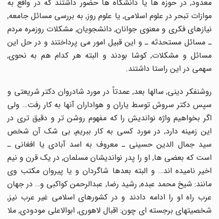
معدود, در حوزه ها یا دانشگاه ها حضور داشتند که در واقع به
موازات تبحر در علوم اسلامى, یا علوم روز, به بررسى مسائل جامعه,
نیازهاى فکرى و معنوى جوانان, دانشجویان, مشکلات روزمره مردم
ـ مسائل مستحدثه ـ و این قبیل امور مى پرداختند و در حل این
مسائل و مشکلات, کوشا بودند و البته هر کدام هم به نحوى,
سهمى در این راستا داشتند.
روشنفکر دینى, سالها بعد, عمدتاً در مورد شادروان دکتر شریعتى و
سپس دکتر سروش توسط یاران و هواداران آنها به کار رفت… ولى
اگر بخواهیم واژه نواندیش را که مفهوم روشن تر و دقیق ترى در
این زمینه دارد, در مورد کسى به کار ببریم, بى شک آن شخص
سید جمال الدین حسینى ـ معروف به اسد آبادى یا افغانى ـ
است که بعضى ها, او را پدر نواندیشان مسلمان, در یک قرن و نیم
اخیر نامیده اند… و البته بعدها شاگردان و یا پیروان مکتب وى
مانند: شیخ محمد عبده, رشید رضا, عبدالرحمن کواکبى و… در جهان
عرب راه او را ادامه دادند و در کشورهاى اسلامى غیر عرب نیز,
شخصیتهاى برجسته اى چون: اقبال لاهورى, ابوالاعلى مودودى, ملا