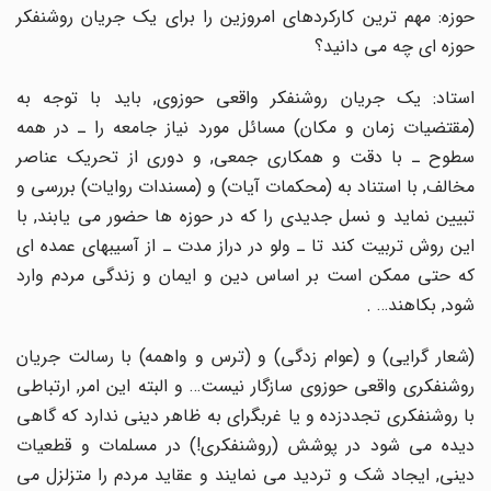
حوزه: مهم ترین کارکردهاى امروزین را براى یک جریان روشنفکر
حوزه اى چه مى دانید؟
استاد: یک جریان روشنفکر واقعى حوزوى, باید با توجه به
(مقتضیات زمان و مکان) مسائل مورد نیاز جامعه را ـ در همه
سطوح ـ با دقت و همکارى جمعى, و دورى از تحریک عناصر
مخالف, با استناد به (محکمات آیات) و (مسندات روایات) بررسى و
تبیین نماید و نسل جدیدى را که در حوزه ها حضور مى یابند, با
این روش تربیت کند تا ـ ولو در دراز مدت ـ از آسیبهاى عمده اى
که حتى ممکن است بر اساس دین و ایمان و زندگى مردم وارد
شود, بکاهند… .
(شعار گرایى) و (عوام زدگى) و (ترس و واهمه) با رسالت جریان
روشنفکرى واقعى حوزوى سازگار نیست… و البته این امر, ارتباطى
با روشنفکرى تجددزده و یا غربگراى به ظاهر دینى ندارد که گاهى
دیده مى شود در پوشش (روشنفکرى!) در مسلمات و قطعیات
دینى, ایجاد شک و تردید مى نمایند و عقاید مردم را متزلزل مى