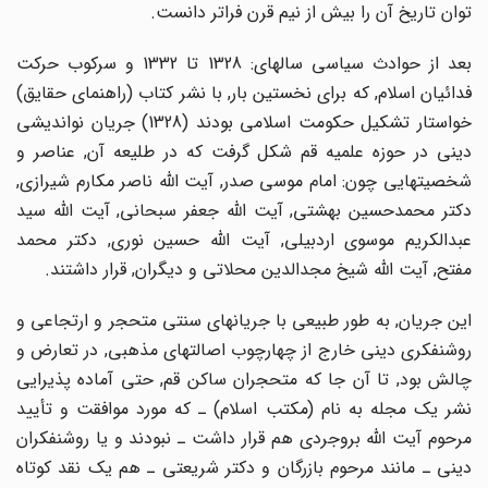
توان تاریخ آن را بیش از نیم قرن فراتر دانست.
بعد از حوادث سیاسى سالهاى: 1328 تا 1332 و سرکوب حرکت
فدائیان اسلام, که براى نخستین بار, با نشر کتاب (راهنماى حقایق)
خواستار تشکیل حکومت اسلامى بودند (1328) جریان نواندیشى
دینى در حوزه علمیه قم شکل گرفت که در طلیعه آن, عناصر و
شخصیتهایى چون: امام موسى صدر, آیت اللّه ناصر مکارم شیرازى,
دکتر محمدحسین بهشتى, آیت اللّه جعفر سبحانى, آیت اللّه سید
عبدالکریم موسوى اردبیلى, آیت اللّه حسین نورى, دکتر محمد
مفتح, آیت اللّه شیخ مجدالدین محلاتى و دیگران, قرار داشتند.
این جریان, به طور طبیعى با جریانهاى سنتى متحجر و ارتجاعى و
روشنفکرى دینى خارج از چهارچوب اصالتهاى مذهبى, در تعارض و
چالش بود, تا آن جا که متحجران ساکن قم, حتى آماده پذیرایى
نشر یک مجله به نام (مکتب اسلام) ـ که مورد موافقت و تأیید
مرحوم آیت اللّه بروجردى هم قرار داشت ـ نبودند و یا روشنفکران
دینى ـ مانند مرحوم بازرگان و دکتر شریعتى ـ هم یک نقد کوتاه