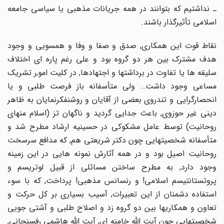
ـ نداشتیم که بتوانند در همه جریانات مذهبى یا سیاسى جامعه
اسلامى تأثیرگذار باشند.
نقاط قوت این همکارى, صدق و صفا و وفا و همسویى و وجود
هدف مشترک بین هر دو گروه بود و على رغم پاره اى اختلاف
سلیقه ها یا تفاوت در برداشتها و اجتهادها, در کلیت امو,ر تشریک
مساعى وجود داشت… ولى متأسفانه باز فرصت طلبى و یا
انحصارگرایى و تندروى بعضى از آقایان و روشنفکرنمایان به ظاهر
دینى غیر حوزوى, باعث جدایى گردید و ناگهان تز (اسلام منهاى
روحانیت) توسط عامل مشکوکى در حسینیه ارشاد مطرح شد و
متأسفانه شخصیتهایى چون دکتر شریعتى هم, که مدافع سرسخت
روحانیت اصیل بود و در همه آثارش نمونه هایى در این زمینه
وجود دارد, به مطرح ساختن مسائلى از قبیل لوتریسم و
پروتستانتیسم اسلامى! و رنسانس مذهبى! پرداخت, که با سوء
استفاده دشمنان از این تعبیرات, آسیب بسیارى بر کل حرکت و
تعاون و همکاریها بین دو گروه زد و اصلاح طلبى و آشتى جویى
شخصیتهایى چون آیت اللّه خامنه اى, آیت اللّه هاشمى رفسنجانى,