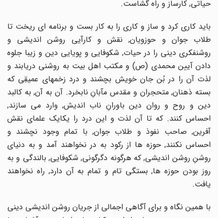
حیاتى, کارساز و راه گشاست.
باید کارى کرد و ساز و کارى را به کار بست و برنامه اى ریخت تا
طلاب جوان و حوزویان, نقش و کارآیى روشن اندیشى و
روشنفکرى دینى را در حیات, شکوفایى و پویایى دین و زیبا جلوه
دادن آیین محمدى (ص) و مکتب اهل بیت به روشنى دریابند و
لذت آن را در بُن جان خویش بچشند و درد زخمهاى عمیقِى که
بسته ذهنان, متحجران و مقدس مآبانِ نابخرد. آن به آن, به کالبد
دین و روح و روان دین باورانِ ناب اندیش, وارد مى سازند,
احساس کنند. که تا آن لذت و این درد را یکایک علماى نقش
آفرین, صاحب نفوذ و طلاب جوان, با تمام وجود نچشند و
احساس نکنند, حوزه ها از رکود به در نخواهند آمد و به دنیاى
روشنِ روشن اندیشى, که هرگونه دگرگونى, شکوفایى, بالندگى و به
روز بودن حوزه ها, بستگى تام و تمام به آن دارد, راه نخواهند
یافت.
با همین نگاه و براى آگاهى اجمالى از جریان روشن اندیشى دینى