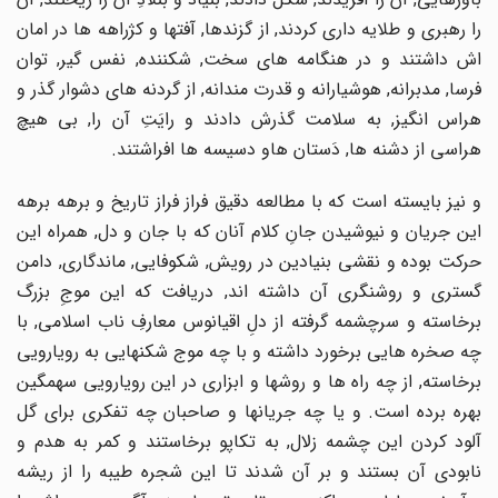
را رهبرى و طلایه دارى کردند, از گزندها, آفتها و کژراهه ها در امان
اش داشتند و در هنگامه هاى سخت, شکننده, نفس گیر, توان
فرسا, مدبرانه, هوشیارانه و قدرت مندانه, از گردنه هاى دشوار گذر و
هراس انگیز, به سلامت گذرش دادند و رایَتِ آن را, بى هیچ
هراسى از دشنه ها, دَستان هاو دسیسه ها افراشتند.
و نیز بایسته است که با مطالعه دقیق فراز فراز تاریخ و برهه برهه
این جریان و نیوشیدن جانِ کلام آنان که با جان و دل, همراه این
حرکت بوده و نقشى بنیادین در رویش, شکوفایى, ماندگارى, دامن
گسترى و روشنگرى آن داشته اند, دریافت که این موجِ بزرگ
برخاسته و سرچشمه گرفته از دلِ اقیانوس معارفِ ناب اسلامى, با
چه صخره هایى برخورد داشته و با چه موج شکنهایى به رویارویى
برخاسته, از چه راه ها و روشها و ابزارى در این رویارویى سهمگین
بهره برده است. و یا چه جریانها و صاحبان چه تفکرى براى گل
آلود کردن این چشمه زلال, به تکاپو برخاستند و کمر به هدم و
نابودى آن بستند و بر آن شدند تا این شجره طیبه را از ریشه