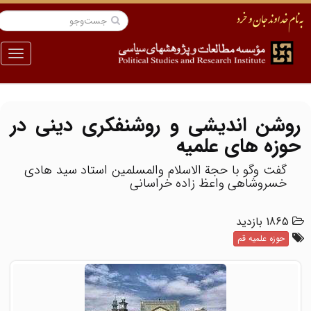
منو
روشن اندیشى و روشنفکرى دینى در
حوزه هاى علمیه
گفت وگو با حجة الاسلام والمسلمين استاد سيد هادى
خسروشاهى واعظ زاده خراسانی
1865 بازدید
حوزه علمیه قم