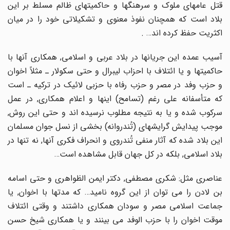
قتل عامهاى ملوک و سرهنگها و حاکمیتهاى ظالم مسلط بر این
بلاد است که همچنان نفوذ معنوى و تشکیلاتى خود را در میان
اکثریت حفظ کرده اند… .
آسیب عمده این جریانها در بلاد عربى و اسلامى, همکارى آنها با
حاکمیتها و یا ائتلاف با احزاب لیبرال و حتى سکولار ـ مثلاً اخوان
و حزب وفد در مصر و حزب رفاه با حزبى لائیک در ترکیه ـ است
که متأسفانه على رغم (تسامح) اینها و اعلام همکارى, در عمل
سرکوب شده و یا به نتیجه مطلوب نرسیده اند و حتى این روش,
موجب پیدایش گرایشهاى (تُندروانه) بخشى از نسل جوان مسلمان
این بلاد شده که آثار منفى تُندروى و انحراف فکرى آنها, نه تنها در
بلاد اسلامى, بلکه در کل جهان قابل مشاهده است…
عناصرى مثل: شکرى مصطفى, دکتر ایمن الظواهرى و حتى اسامه
بن لادن را مى توان از این گروه نامید… که مدتها با اخوان, یا
جماعت اسلامى مصر و سودان همکارى داشتند و وقتى ائتلاف
موقت اخوان را با حزب الوفد مى بینند و یا همکارى شیخ حسن