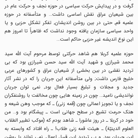
گرفت و در پیدایش حرکت سیاسى در حوزه نجف و حرکت عام در
بین شیعیان عراق نقش اساسى داشت… و متأسفانه در حوزه
علمیه قم, حتى در بین روشن اندیشان, تفکر تشکل حزبى و یا
واحد سیاسى سازمان یافته وجود نداشت که ظاهراً تا امروز هم
این نوع اندیشه غیر حزبى حاکم است…
حوزه علمیه کربلا هم شاهد حرکتى توسط مرحوم آیت اللّه سید
محمد شیرازى و شهید آیت اللّه سید حسن شیرازى بود که بى
تردید نقشى در بین بخشى از شیعیان عراق و کشورهاى عربى
خلیج فارس داشت; ولى متأسفانه این جریان را که در نشر آثار
جدید و مجلات و تبلیغ بسیار فعال بود, نمى توان جریان
نواندیشى نامید… چون در زمینه هایى چون مخالفت با روشنفکران
نجف و یا تجویز اعمالى چون (قمه زنى) ـ که موجب وهن شیعه و
هتک حرمت تشیع در سطح جهانى است ـ پیشگام بود و… من
خود در کربلا ـ در روز عاشورا ـ شاهد بودم که (موکب تطبیر الطلاب
العلوم الدینیّة) ـ هیئت قمه زنى طلاب! ـ راه افتاد که وابسته به
این جریان بود, و بى تردید این قبیل اعمال, نمى تواند با روشن