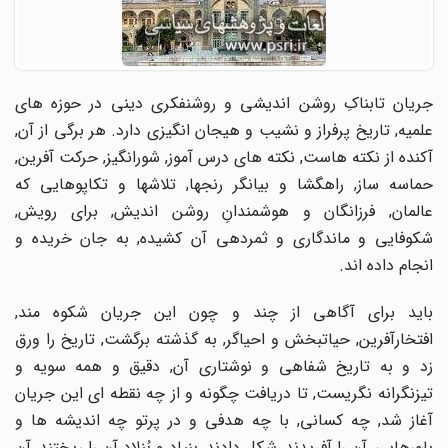
جریان تابناکِ روشن اندیشى و روشنفکرى دینى در حوزه هاى
علمیه, تاریخ پرفراز و نشیب و هیجان انگیزى دارد. هر برگى از آن,
آکنده از نکته هاست, نکته هاى درس آموز, شورانگیز, حرکت آفرین,
حماسه ساز, راهگشا و بیانگر رنجها, تلاشها و تکاپوهایى که
عالمان, فرزانگان و هوشمندانِ روشن اندیش, براى رویش,
شکوفایى و ماندگارى و ثمردهى آن کشیده, به جان خریده و
انجام داده اند.
باید براى آگاهى از چند و چون این جریان شکوه مند,
افتخارآفرین, حیاتبخش و احیاگر, به گذشته برگشت, تاریخ را ورق
زد و به تاریخ شفاهى و نوشتارى آن, دقیق و همه سویه و
تیزنگرانه نگریست, تا دریافت چگونه و از چه نقطه اى این جریان
آغاز شد, چه کسانى, با چه هدفى و در پرتو چه اندیشه ها و
باورهایى, آن را آفریدند, شکل دادند, بنیاد و بُنلادِ آن را ریختند, آن