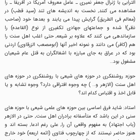
الترابى با ژنرال جعفر نمیرى ـ عامل معروف آمریکا در آفریقا ـ را
مشاهده مى کنند, نخست به اندیشه هاى تند (سید قطب) در
(معالم فى الطریق) گرایش پیدا مى یابند و بعدها خود (صاحب
نظر)! شده و جماعتهاى جهادى تکفیرى از نوع (القاعده) را
سازماندهى مى کنند که علاوه بر شیعه, حتى اغلب اهل سنت را
هم (کافر) مى دانند و نمونه اخیر آنها (ابومصعب الزرقاوى) اردنى
بود که در عراق به جاى مبارزه با اشغالگران به قتل عام شیعیان
مشغول بود…
حوزه: روشنفکرى در حوزه هاى شیعى با روشنفکرى در حوزه هاى
اهل سنت (الازهر و… ) چه وجوه افتراقى دارد؟ وجوه تشابه و یا
قابل اخذ و اقتباس کدام اند؟
استاد: شاید فرق اساسى بین حوزه هاى علمى شیعى با حوزه هاى
سنى در این باشد که متأسفانه برادران اهل سنت, حتى در الازهر
(باب اجتهاد) به مفهوم واقعى آن را, على رغم ادعا, بسته اند و
هنوز حاضر نیستند که از چهارچوب فتاوى (ائمه اربعه) خود خارج