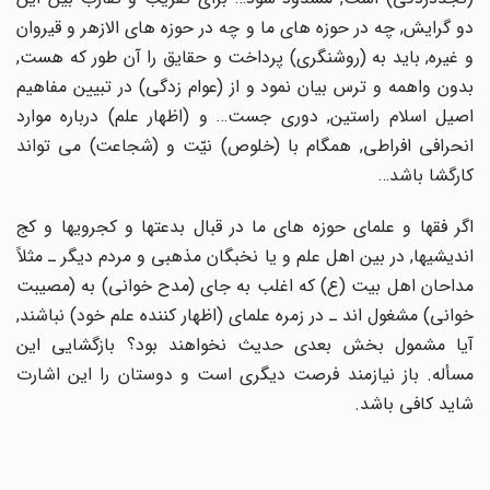
دو گرایش, چه در حوزه هاى ما و چه در حوزه هاى الازهر و قیروان
و غیره, باید به (روشنگرى) پرداخت و حقایق را آن طور که هست,
بدون واهمه و ترس بیان نمود و از (عوام زدگى) در تبیین مفاهیم
اصیل اسلام راستین, دورى جست… و (اظهار علم) درباره موارد
انحرافى افراطى, همگام با (خلوص) نیّت و (شجاعت) مى تواند
کارگشا باشد…
اگر فقها و علماى حوزه هاى ما در قبال بدعتها و کجرویها و کج
اندیشیها, در بین اهل علم و یا نخبگان مذهبى و مردم دیگر ـ مثلاً
مداحان اهل بیت (ع) که اغلب به جاى (مدح خوانى) به (مصیبت
خوانى) مشغول اند ـ در زمره علماى (اظهار کننده علم خود) نباشند,
آیا مشمول بخش بعدى حدیث نخواهند بود؟ بازگشایى این
مسأله. باز نیازمند فرصت دیگرى است و دوستان را این اشارت
شاید کافى باشد.