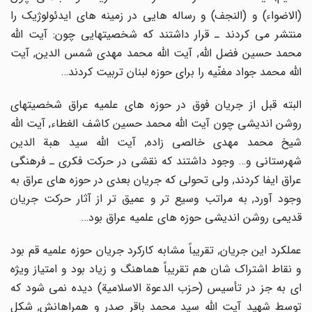
(الاضواء) و (النجف) و رساله هایى در زمینه هاى ایدئولوژیک را
منتشر مى کردند ـ قرار داشتند که شخصیتهایى چون: آیت اللّه
محمد حسین فضل اللّه, آیت اللّه محمد مهدى شمس الدین, آیت
اللّه محمد جواد مغنّیه را براى حوزه لبنان تربیت کردند…
البته قبل از جریان فوق در حوزه هاى علمیه عراق شخصیتهاى
روشن اندیشى چون آیت اللّه محمد حسین کاشف الغطاء, آیت اللّه
شیخ محمد مهدى خالصى زاده, آیت اللّه سید هبة الدین
شهرستانى و… وجود داشتند که نقشى در حرکت فکرى ـ فرهنگى
عراق ایفا کردند, ولى تحولى که جریان بعدى در حوزه هاى عراق به
وجود آورد, به مراتب وسیع تر و عمیق تر از آثار حرکت جریان
قدیمى روشن اندیشى حوزه هاى علمیه عراق بود…
عملکرد این جریان, تقریباً مشابه کارکرد جریان حوزه علمیه قم بود
و نقاط اشتراک شان هم تقریباً هماهنگ و زیاد بود و امتیاز ویژه
اى به جز در تأسیس (حزب الدعوة الاسلامیة) دیده نمى شود که
توسط شهید آیت اللّه سید محمد باقر صدر و همراهانش, شکل