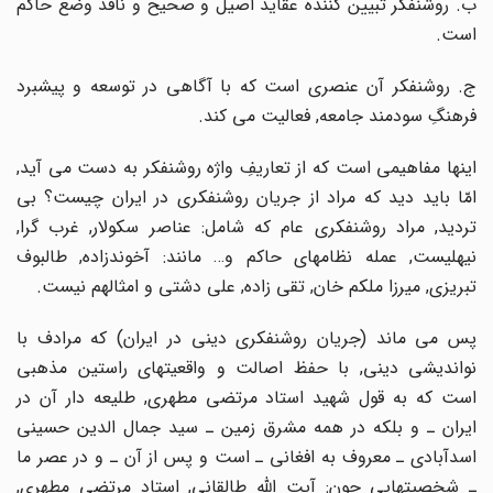
ب. روشنفکر تبیین کننده عقاید اصیل و صحیح و ناقد وضع حاکم
است.
ج. روشنفکر آن عنصرى است که با آگاهى در توسعه و پیشبرد
فرهنگِ سودمند جامعه, فعالیت مى کند.
اینها مفاهیمى است که از تعاریفِ واژه روشنفکر به دست مى آید,
امّا باید دید که مراد از جریان روشنفکرى در ایران چیست؟ بى
تردید, مراد روشنفکرى عام که شامل: عناصر سکولار, غرب گرا,
نیهلیست, عمله نظامهاى حاکم و… مانند: آخوندزاده, طالبوف
تبریزى, میرزا ملکم خان, تقى زاده, على دشتى و امثالهم نیست.
پس مى ماند (جریان روشنفکرى دینى در ایران) که مرادف با
نواندیشى دینى, با حفظ اصالت و واقعیتهاى راستین مذهبى
است که به قول شهید استاد مرتضى مطهرى, طلیعه دار آن در
ایران ـ و بلکه در همه مشرق زمین ـ سید جمال الدین حسینى
اسدآبادى ـ معروف به افغانى ـ است و پس از آن ـ و در عصر ما
ـ شخصیتهایى چون: آیت اللّه طالقانى, استاد مرتضى مطهرى,