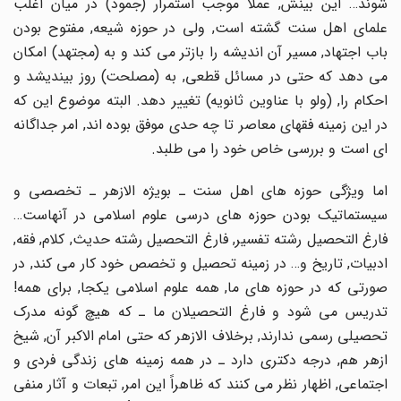
شوند… این بینش, عملاً موجب استمرار (جمود) در میان اغلب
علماى اهل سنت گشته است, ولى در حوزه شیعه, مفتوح بودن
باب اجتهاد, مسیر آن اندیشه را بازتر مى کند و به (مجتهد) امکان
مى دهد که حتى در مسائل قطعى, به (مصلحت) روز بیندیشد و
احکام را, (ولو با عناوین ثانویه) تغییر دهد. البته موضوع این که
در این زمینه فقهاى معاصر تا چه حدى موفق بوده اند, امر جداگانه
اى است و بررسى خاص خود را مى طلبد.
اما ویژگى حوزه هاى اهل سنت ـ بویژه الازهر ـ تخصصى و
سیستماتیک بودن حوزه هاى درسى علوم اسلامى در آنهاست…
فارغ التحصیل رشته تفسیر, فارغ التحصیل رشته حدیث, کلام, فقه,
ادبیات, تاریخ و… در زمینه تحصیل و تخصص خود کار مى کند, در
صورتى که در حوزه هاى ما, همه علوم اسلامى یکجا, براى همه!
تدریس مى شود و فارغ التحصیلان ما ـ که هیچ گونه مدرک
تحصیلى رسمى ندارند, برخلاف الازهر که حتى امام الاکبر آن, شیخ
ازهر هم, درجه دکترى دارد ـ در همه زمینه هاى زندگى فردى و
اجتماعى, اظهار نظر مى کنند که ظاهراً این امر, تبعات و آثار منفى