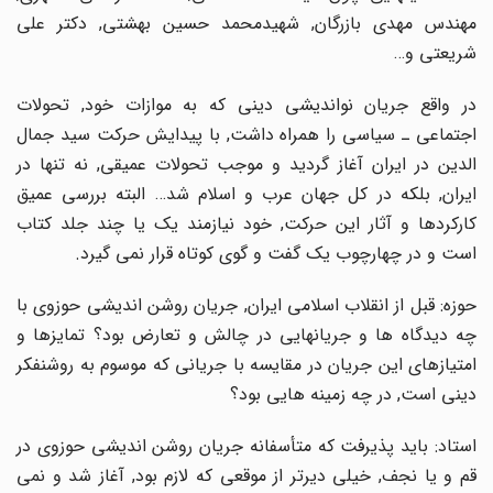
مهندس مهدى بازرگان, شهیدمحمد حسین بهشتى, دکتر على
شریعتى و…
در واقع جریان نواندیشى دینى که به موازات خود, تحولات
اجتماعى ـ سیاسى را همراه داشت, با پیدایش حرکت سید جمال
الدین در ایران آغاز گردید و موجب تحولات عمیقى, نه تنها در
ایران, بلکه در کل جهان عرب و اسلام شد… البته بررسى عمیق
کارکردها و آثار این حرکت, خود نیازمند یک یا چند جلد کتاب
است و در چهارچوب یک گفت و گوى کوتاه قرار نمى گیرد.
حوزه: قبل از انقلاب اسلامى ایران, جریان روشن اندیشى حوزوى با
چه دیدگاه ها و جریانهایى در چالش و تعارض بود؟ تمایزها و
امتیازهاى این جریان در مقایسه با جریانى که موسوم به روشنفکر
دینى است, در چه زمینه هایى بود؟
استاد: باید پذیرفت که متأسفانه جریان روشن اندیشى حوزوى در
قم و یا نجف, خیلى دیرتر از موقعى که لازم بود, آغاز شد و نمى