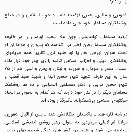
و… را دارد…
اندونزى و مالزى, رهبرى نهضت علماء و حزب اسلامى را در جناح
روشنفکران مسلمان خود جاى داده است…
ترکیه مسلمان نواندیشى چون ملا سعید نورسى را در طلیعه
روشنفکران مسلمان قرن اخیر مى شناسد که پیروان و هواداران او
تحت عنوان: نورجى ها, یا نور طلبه لرى, تقریباً همه جریانهاى
روشنفکرى دینى و احزاب اسلامى ترکیه را زیر چتر خود قرار داده
است… مصر و سودان و سوریه و لبنان و یمن و لیبى هم از 75
سال به این طرف, شهید شیخ حسن البنا و شهید سید قطب و
شیخ حسن ترابى و دکتر مصطفى السباعى و ده ها روشنفکر
مسلمان دیگر را در کنار خود دارند که هر کدام به نحوى در ایجاد
حرکتهاى اسلامى روشنفکرانه, تأثیرگذار بوده اند.
در شبه قاره هند ـ پاکستان, بنگلادش, هند ـ پس از اقبال لاهورى,
مولانا ابوالاعلى مودودى به عنوان رهبر روشن اندیشى اسلامى,
شناخته مى شود و همچنین کشورهاى دیگر, شخصیتهاى خاص