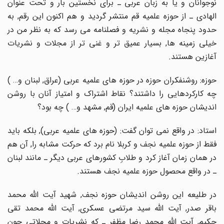
نوجوانان و یا به زبان عربى ـ براى نخستین بار و تحت عنوان
الهادى ـ از حوزه علمیه قم منتشر گردید و هم اکنون این رقم, به
حدود پنجاه مجله و نشریه و فصلنامه مى رسد که به نظر من در
خیلى زمینه ها, بسیار عمیق تر و غنى تر از مجلات و نشریات
آغازین هستند.
حوزه: روشنفکران حوزه در حوزه هاى علمیه عربى (عراق, لبنان و… )
چه کارکردهایى را داشتند؟ نقاط اشتراک و امتیاز آنان با روشن
اندیشان حوزه هاى علمیه ایران (قم, مشهد و… ) چه بود؟
استاد: در واقع نمى توان گفت: (حوزه هاى علمیه عربى), بلکه باید
فقط از حوزه علمیه نجف و کربلا نام برد که حرکت مشابه را, آن هم
در همان زمان آغاز کرد و طلابِ کشورهاى عربى دیگر ـ مانند لبنان
ـ در واقع محصول حوزه علمیه نجف هستند.
در طلیعه این روشن اندیشان حوزه نجف, شهید آیت اللّه محمد
باقر صدر, آیت اللّه سید مرتضى عسکرى, آیت اللّه محمد تقى
حکیم, آیت اللّه محمد رضا مظفر ـ که نشریات و مجلاتى چون