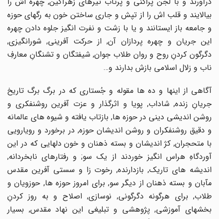
درآورند و با لجن پراکنى و پرتاب تیرهاى زهرآگین, چهره اش را
بیالایند و قلب اش را از تپش و جارى ساختن خون به رگهاى حوزه
و جامعه باز ایستانند و یا با زشت و نفرت انگیز جلوه دادن چهره
این جریان و چهره پردازان آن, از حرکت آفرینى, شورانگیزى,
دگرگون کردنِ روح و روان طلاب جوان, شیفتگان و تشنگانِ معارفِ
ناب و زلال اسلامى بازش بدارند و…
آگاهى از اینها و ده ها مقوله و جُستارى که در برگ برگ تاریخ
جریانِ زنده, شاداب, پویا و اثرگذار و عزت آفرین روشنفکرى و
روشن اندیشى دینى در حوزه ها, بازتاب یافته و شیوه هاى عالمانه
و دقیق روشنفکران و روشن اندیشان حوزه, در برخورد و رویارویى
با متحجران, کژ اندیشان و بسته ذهنان و خون دلهایى که در این
آوردگاهِ هراس انگیز خوردند از یک سو; و رفتارهاى نابخردانه,
اندیشه هاى تاریک, بازدارنده, رخوت زا و سستى آفرین مقدس
مآبان و بسته ذهنان از دیگر سو, براى امروز حوزه ها, حوزویان و
طلاب, براى هرگونه دگرگونى, نوسازى, اصلاح و به روز کردنِ
بخشهاى آموزشى, پژوهشى و تبلیغى این نهاد مقدس, بسیار