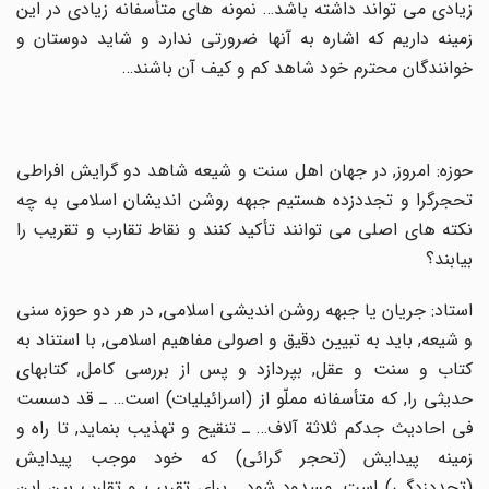
زیادى مى تواند داشته باشد… نمونه هاى متأسفانه زیادى در این
زمینه داریم که اشاره به آنها ضرورتى ندارد و شاید دوستان و
خوانندگان محترم خود شاهد کم و کیف آن باشند…
حوزه: امروز, در جهان اهل سنت و شیعه شاهد دو گرایش افراطى
تحجرگرا و تجددزده هستیم جبهه روشن اندیشان اسلامى به چه
نکته هاى اصلى مى توانند تأکید کنند و نقاط تقارب و تقریب را
بیابند؟
استاد: جریان یا جبهه روشن اندیشى اسلامى, در هر دو حوزه سنى
و شیعه, باید به تبیین دقیق و اصولى مفاهیم اسلامى, با استناد به
کتاب و سنت و عقل, بپردازد و پس از بررسى کامل, کتابهاى
حدیثى را, که متأسفانه مملّو از (اسرائیلیات) است… ـ قد دسست
فى احادیث جدکم ثلاثة آلاف… ـ تنقیح و تهذیب بنماید, تا راه و
زمینه پیدایش (تحجر گرائى) که خود موجب پیدایش
(تجددزدگى) است, مسدود شود… براى تقریب و تقارب بین این