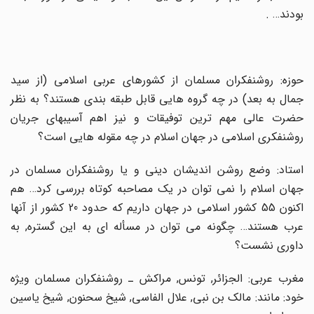
بودند… .
حوزه: روشنفکران مسلمان از کشورهاى عربى اسلامى (از سید
جمال به بعد) در چه گروه هایى قابل طبقه بندى هستند؟ به نظر
حضرت عالى مهم ترین توفیقات و نیز اهم آسیبهاى جریان
روشنفکرى اسلامى در جهان اسلام در چه مقوله هایى است؟
استاد: وضع روشن اندیشان دینى و یا روشنفکران مسلمان در
جهان اسلام را نمى توان در یک مصاحبه کوتاه بررسى کرد… هم
اکنون 55 کشور اسلامى در جهان داریم که حدود 20 کشور از آنها
عرب هستند… چگونه مى توان در مسأله اى به این گستره, به
داورى نشست؟
مغرب عربى: الجزائر, تونس, مراکش ـ روشنفکران مسلمان ویژه
خود: مانند: مالک بن نبى, علال الفاسى, شیخ سحنون, شیخ یاسین