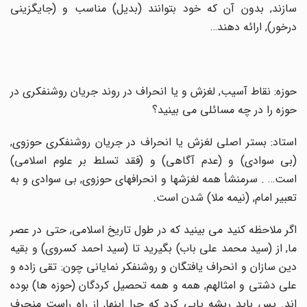
سازند, بدون آن که خود بتوانند (بدیل) مناسب و (جایگزینى
درخور), ارائه دهند…
حوزه: نقاط آسیب, لغزش و یا انحراف در روند جریان روشنفکرى در
حوزه را در چه مسائلى مى بینید؟
استاد: بستر اصلى لغزش یا انحراف در جریان روشنفکرى حوزوى,
(بى سوادى) و (عدم آگاهى) و (فقد تسلط بر علوم اسلامى)
است… . سرمنشأ همه لغزشها و انحرافهاى حوزوى, بى سوادى و به
تعبیر امام, (نیمه ملا) شدن است.
اگر ملاحظه کنید مى بینید که در طول تاریخ اسلامى, حتى در عصر
ما, از (سید محمد على باب) بگیرید تا (سید احمد کسروى) و بقیه
دین سازان و انحراف یافتگان و روشنفکر نمایانى چون: تقى زاده و
على دشتى و امثالهم, همه و همه تحصیل کردگان (حوزه ها) بوده
اند. پس باید ریشه یابى کرد که چرا اینها, از راه راست منحرف