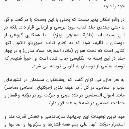
خود را دارند.
در واقع امکان پذیر نیست که بحثى با این وسعت را در گفت و گو,
یا حتى چندین جلد کتاب مورد بررسى و ارزیابى قرار داد, بلکه در
این زمینه باید (دائرة المعارفى ویژه) ـ با همکارى گروهى از
دوستان ـ تألیف شود که به نظرم کتاب اسپوزیتو تاکنون تنها
کتابى است که تحت عنوان: (دائرة المعارف اسلام مدرن) و در چهار
جلد در این زمینه به انگلیسى چاپ شده است و اخیراً شنیدم که
توسط بعضى از دوستان به فارسى ترجمه مى شود.
به هر حال, مى توان گفت که روشنفکران مسلمان در کشورهاى
عرب و اسلامى, در کل ّ, در طبقه بندى (حرکتهاى اسلامى معاصر)
مانند اخوان المسلمین در بلاد عربى و حرکت نور در ترکیه و قفقاز و
جماعت اسلامى در شبه قاره هند قرار دارند…
مهم ترین توفیقات این جریانها, سازماندهى و تشکل قدرت مند و
استمرار حرکت آنها, على رغم همه فشارها و سرکوبها و اعدامها و