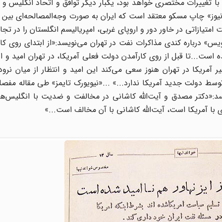
تغییرات مختصری خواهد بود، یکبار دیگر توافق و اتحاد انگلیس و آم
یوز» چاپ مسکو معتقد است که ایران به صورت و‌جه‌المصالحه‌ای بین
ت امتیازاتی در خاور دور و اروپای غربی، امپریالیسم انگلستان را در تج
ویس» درباره کندی مذاکرات نفت در تهران می‌نویسد:«از ابتدای روی کار
ه است...تا قبل از روی کارآمدن دولت فعلی آمریکا، در تهران امید و ان
ریکا در تهران هنوز سعی می‌کند این امید و انتظار از میان نرود،
 دولت جدید آمریکا ندارد...» ...«نیویورک تایمز» طی مقاله مفصلی
یسد:«دکتر مصدق و آیت‌الله کاشانی در مخالفت و ضدیت با انگلیس‌ها
 با آمریکا است، آیت‌الله کاشانی با آن مخالف است...»