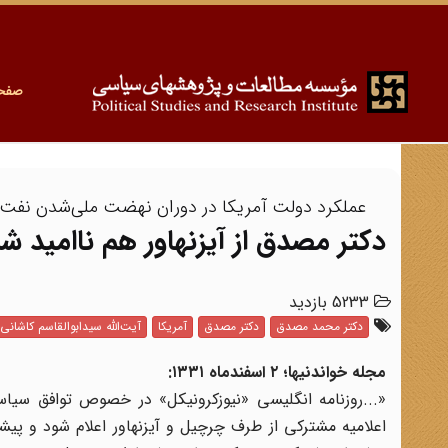
صفح
عملکرد دولت آمریکا در دوران نهضت ملی‌شدن نفت
دکتر مصدق از آیزنهاور هم ناامید 
5233 بازدید
دکتر محمد مصدق
دکتر مصدق
آمریکا
آیت‌الله سیدابوالقاسم کاشانی
مجله خواندنیها؛ ۲ اسفندماه ۱۳۳۱:
«...روزنامه انگلیسی «نیوزکرونیکل» در خصوص توافق سیاس
اعلامیه مشترکی از طرف چرچیل و آیزنهاور اعلام شود و پی