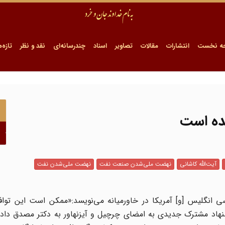
ه نخست
انتشارات
مقالات
تصاویر
اسناد
چندرسانه‌ای
نقد و نظر
تازه‌ه
شده است
آیت‌الله کاشانی
نهضت ملی‌شدن صنعت نفت
نهضت ملی‌شدن نفت
ی انگلیس [و] آمریکا در خاورمیانه می‌نویسد:«ممکن است این تواف
شنهاد مشترک جدیدی به امضای چرچیل و آیزنهاور به دکتر مصدق داده