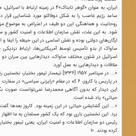
ایران، به عنوان «گوهر تابناک»4 در 
روحانیت و هماهنگی این دو طیف در اعتراض به موضوع مزبور
شود. به این علت، نقش سازمان اطلاعات و امنیت کشور و سازمان
ارگان‌های دولتی بوده و نقش اساسی در این حیطه را ایفا و اج
ساواک از بدو تأسیس توسط آمریکایی‌ها، ارتباط نزدیکی 
اسرائیل در شئون مختلف ساواک، دیدارهایی بین سران دو رژ
ملاقات و دیدارهایی به عمل آورد:
«... در سپتامبر 1957 [1336] تیمسار تیم
در پاریس با کاروز، 6 که در مقام «رایزنی سیاسی» در سفارت اسرائیل خدمت می‌کرد، دیدار به عمل آورد...» 7
این دیدار که بدون آگاهی محمد‌رضا نمی‌توانست صورت بگی
حیاتی» یاد شده است:
برد. این نخستین باری بود که یک کشور مسلمان به ما اظهار علا
رئیس دو سازمان اطلاعات و امنیت ایران، یعنی تیمور بختیا
کرده بودند. 10