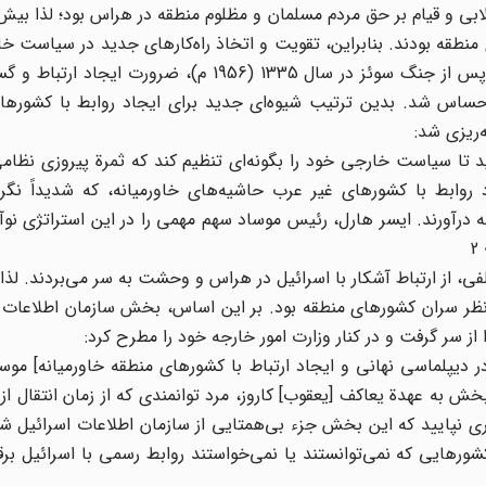
ی و قیام بر حق مردم مسلمان و مظلوم منطقه در هراس بود؛ لذا بیش 
منطقه بودند. بنابراین، تقویت و اتخاذ راه‌کارهای جدید در سیاست خا
غصب سرزمین‌های اشغالی، از اولویت‌ خاصی برخوردار بود. پس از جنگ سوئز در سال 1335 (1956 م)،
ساس شد. بدین ترتیب شیوه‌ای جدید برای ایجاد روابط با کشورها
‌ریزی شد:
د تا سیاست خارجی خود را بگونه‌ای تنظیم کند که ثمرة پیروزی نظامی
 روابط با کشورهای غیر عرب حاشیه‌های خاورمیانه، که شدیداً نگ
 از انزوای منطقه‌ای به درآورند. ایسر هارل، رئیس موساد سهم مهمی را در این استراتژی نو
فی، از ارتباط آشکار با اسرائیل در هراس و وحشت به سر می‌بردند. لذا
د نظر سران کشورهای منطقه بود. بر این اساس، بخش سازمان اطلاعات 
ا از سر گرفت و در کنار وزارت امور خارجه خود را مطرح کرد:
 دیپلماسی نهانی و ایجاد ارتباط با کشورهای منطقه خاورمیانه] موسا
این بخش به عهدة یعاکف [یعقوب] کاروز، مرد توانمندی که از زمان انتقال ا
ار شد. دیری نپایید که این بخش جزء بی‌همتایی از سازمان اطلاعات اسرائیل 
ورهایی که نمی‌توانستند یا نمی‌خواستند روابط رسمی با اسرائیل برقرا