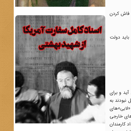
 فاش کردن
 باید دولت
ید و برای
 نبودند به
«لابی»‌های
‌های خارجی
د کارمندان