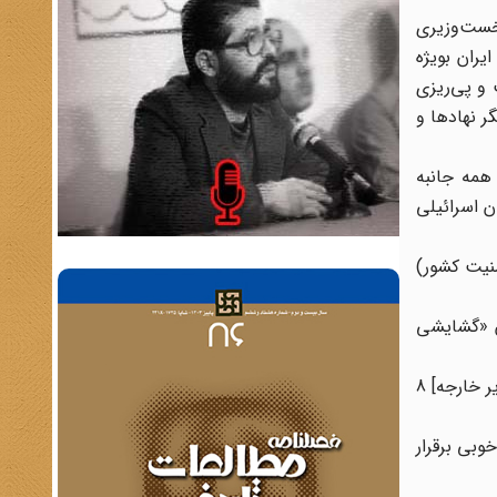
ان نخست‌وزیری
 مسلمان ایران بویژه
 و پی‌ریزی
ر نهادها و
همه جانبه
 اسرائیلی
 امنیت کشور)
ن «گشایشی
«... این گشایشی حیاتی در این زمینه بود. کاروز بعدها گفت: «ایسر [هارل، رئیس موساد] موضوعاتی را مستقیماً نزد گلدا [مایر، وزیر خارجه] 8
وبی برقرار