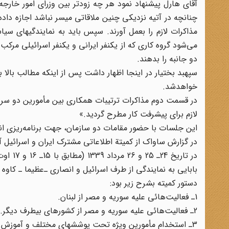
آقای هارل پیشنهاد نمود هر چه زودتر بین وزرای امور خارج
چنانچه در آتیه نزدیکی چنین ملاقاتی میسر نباشد اجازه داده شو
مذاکرات لازم را بعمل آورند. سپس باید به نمایندگیهای سیا
می‌شود گروه کاری که از یکنفر ایرانی و یکنفر اسرائیلی مرکب
دو جانبه را بدهند.
سپهبد بختیار در اینجا اظهار داشت پس از اینکه مطالب بال
خواهدشد.
در قسمت دوم مذاکرات ترتیبات همکاری بین مأمورین دو سروی
لازم برای پیشرفت کار مطرح گردید.»
این جلسات با حضور مقامات دو سازمان، جهت برنامه‌ریزی ا
در گزارش ساواک از کمیتة اطلاعاتی مشترک ایران و اسرائیل 
بابایی به نمایندگی از طرف اسرائیل و انصاری ـ‌عظیما ـ‌ کاوه
دستور کمیته بشرح زیر بود:
1ـ فعالیت‌هائی علیه سوریه و مصر از لبنان.
2ـ فعالیت‌هائی علیه سوریه و مصر از کشورهای بیطرف دیگر.
3ـ استخدام مأمورین ویژه تحت پوششهای مختلف و آموزش آنها.