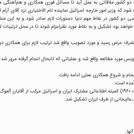
ه دو کشور ملاقاتی به عمل آید تا مسائل فوری همکاری و هم‌آهنگی 
د که وزیر امور خارجه اسرائیل نماینده تام‌ الاختیاری نزد آقای آرام اع
سی دو کشور در نقاط مهم دنیا دستورات لازم صادر شود و به این منظ
 خواهد بود تشکیل و به نقاط مورد نظراعزام شوند تا در محل ترتیبات ل
ا بشرف عرض رسید و مورد تصویب واقع شد ترتیب لازم برای همکاری دو
س مورد مطالعه واقع شد و عملیاتی که تابحال انجام گرفته مرور شد
نجام و شروع همکاری عملی ادامه یافت.
آمده است:
در تاریخ 24ـ 25 و 26 مرداد 1339 (مطابق با 15ـ 16 و 17 اوت 1960) کمیته اطلاعاتی مشترک ایران و اسرائیل مرکب از آقا
 ـ‌عالیخانی از طرف ایران تشکیل شد.