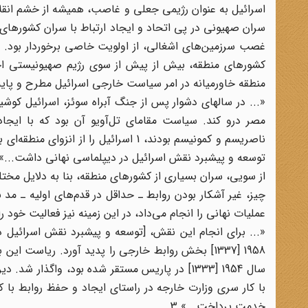
اسرائیل به عنوان رژیمی جعلی و غاصب، همیشه از خشم انقلاب
سران صهیونی در پی اتحاد و ایجاد ارتباط با سران کشورهای 
کشورهای منطقه، بیش از پیش از سوی رژیم صهیونیستی اح
منطقه خاورمیانه در امر سیاست خارجی اسرائیل مطرح و پایه
«... در سالهای دشوار پس از جنگ آبراه سوئز، اسرائیل کوشی
مصر درو کند. سیاست مقامای تل‌آویو آن بود که با ایجاد
ناصریسم و کمونیسم بودند، 1 اسرائیل را
توسعه و پیشبرد نقش اسرائیل در دیپلماسی نهانی داشت...» 2
از سویی، سران بسیاری از کشورهای منطقه، بنا به دلایل مختل
چیز، غیر آشکار بودن روابط ـ حداقل در قدم‌های اولیه ـ م
عملیات نهانی را انجام می‌داد، در این زمینه نیز فعالیت خود ر
«... برای انجام این نقش، [توسعه و پیشبرد نقش اسرائیل در
1958 [1337] بخش روابط خارجی را پدید آورد. ریاست 
سال 1954 [1333] در پاریس مستقر شده بود، واگذ
با کار سری وزارت خارجه در راستای ایجاد و حفظ روابط با کش
خدمت پرداخت...» 3