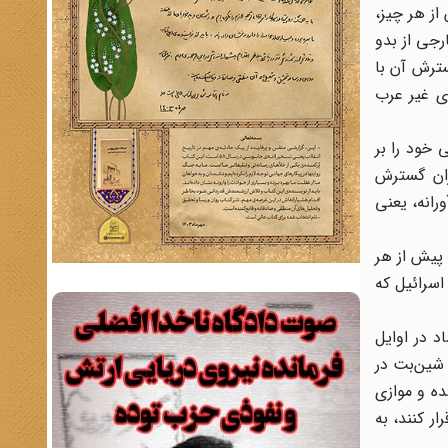
از هر چیز،
رجی از بدو
 ضرورت ایجاد ارتباط و گسترش آن با
ی غیر عرب
 خود را بر
ران گسترش
آورانه،‌ یعنی
 پیش از هر
اسرائیل که
د در اوایل
ز شین‌بت در
شده و موازی
ر کنند، به