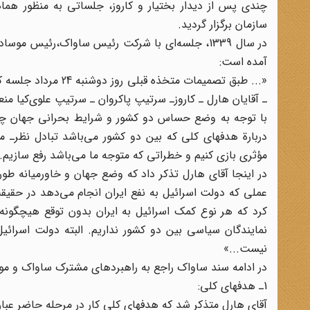
چندی پس از دیدار بختیار و کاروز، جلساتی به منظور هما
سازمان برگزار گردید.
در سال 1339، جلسه‌ای با شرکت رئیس ساواک،‌رئیس 
آمده است:
«... طبق تصمیمات مت
ـ آقایان هارل ـ کاروز‌ـ سرتیپ پاکروان ـ سرتیپ‌ علوی‌کیا منع
با توجه به وضع حساس دو کشور و شرایط بحرانی جهان چنا
دربارة هدفهای کلی که بین دو کشور می‌باشد تبادل نظرـ
مؤثری بازی کنیم و خطراتی که متوجه ما می‌باشد رفع سازیم.
در اینجا آقای هارل تذکر داد که وضع جهان و خاورمیانه طور
عملی که دولت اسرائیل به نفع ایران انجام می‌دهد در حقی
کرد که هر نوع کمک اسرائیل به ایران بدون توقع هیچگونه
نمایندگان سیاسی بین دو کشور نداریم. البته دولت اسرائی
نیست...»
در ادامه سند ساواک راجع به راهبردهای مشترک ساواک و مو
1ـ هدفهای کلی:
آقای هارل متذکر شد که هدفهای کلی کار در مرحله حاضر عبار