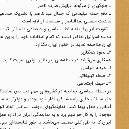
ـ جلوگیری از هرگونه افزایش قدرت ناصر
ـ دفع حمله تبلیغاتی که جمال عبدالناصر با تشریک مساعی
ماهیت حقیقی عبدالناصر و سیاست او لازم است.
ـ تقویت ایران از نقطه نظر سیاسی و اقتصادی تا مبانی ثبات 
دولت اسرائیل حاضر است که تمام امکانات خود را بدون هیچ
ایران ملاحظه نماید در اختیار ایران بگذارد.
2ـ نحوه همکاری:
همکاری می‌تواند در حیطه‌های زیر بطور مؤثری صورت گیرد:
1ـ حیطه سیاسی
2ـ حیطه تبلیغاتی
3ـ حیطه اجتماعی
در حیطه سیاسی: چنانچه در کشورهای مهم دنیا بین نمایندگ
حل مسائل جاری راه مشترکی آغاز شود زودتر و مؤثرتر به من
آسانی راه‌حل پیدا کنند. نمایندگیهای دولت اسرائیل تمام ت
موجود را به کار خواهیم برد و به نمایندگی ایران در اداره
ایران که به طور کلی ضعیف می‌باشند به طور شایسته‌‌ای تقوی