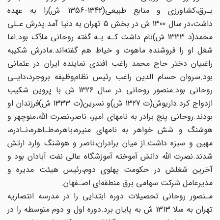
بـرق،کشاورزی و منابع‌ طبیعی(1342-1356 ش)را به عهده
داشت‌،در سال 1300 ش در‌ بخش‌ 5 تهران به دنیا آمد.پدرش عـلی
محمد(د 1333 ش)نام داشت کـه بـه گفته روحانی ملاّک بود.اما
شغل او را فروشنده ماهوت و خیاط هم گفته‌اند.مادرش شکیبه
راغبیان دختر حاج محمد‌ راغب افندی‌ نماینده ایران در عثمانی
بود.سروان حسام الدین راغب رئیس نظام‌وظیفه بروجرد،دایـی‌
روحانی بود.منصور روحانی در سال 1326 ش با پروین شکیب
ازدواج کرد.داریوش(ت‌ 1327 ش)و نسرین‌(ت 1333‌ ش)فرزندان او
بودند.روحانی پنج برادر به نامهای امیر، ناصر،نصرت اللّه،منوچهر و
هوشنگ و شش خواهر به نامهای منیره،باهره،طـاهره،نـادره،
مهین و سبزه داشت.از میان برادران،ناصر و هوشنگ‌ وارد‌ ارتش
شدند.نصرت اللّه دانش‌ آموخته آموزشگاه عالی نفت آبادان بود و
آخرین شغلش در حکومت پهلوی دوم،رئیس هیئت‌ مدیره و
مدیرعامل شرکت سهامی برق منطقه‌ای اصـفهان.
مـنصور روحانی تحصیلات‌ دوره‌ ابتدایی را در مدرسه انتصاریه
تهران به سلا 1313 ش به‌ پایان برد.دوره اول و دوم متوسطه را در