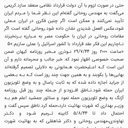
حتی در‌ صورت‌ لزوم با آن دولت قرارداد نظامی منعقد سازد.کریمی
می‌گفت به مهندس‌‌ روحانی‌ گفته‌ام این نـظر شـما را مـردم‌ ایران
تأیید نمی‌کنند و ممکن‌ است‌ اگر چنین فکری در ایران‌‌ عـملی‌
شود،عکس العمل شدیدی نشان داده شود.روحانی گفته است اگر
مقامات روحانی‌ در‌ ایران با حکومت مصر به‌ مـبارزه‌ بـرنخیزند‌
نـاچاریم این فکر‌ عقد‌ قرارداد با کشور اسرائیل‌ را‌ عملی‌ سازیم.»5
«ساعت 2000 روز 29/7/44 نـوذری مـخبر روزنامه کیهان ضمن
صحبت خصوصی‌‌ اظهار‌ نمود که: خبر جالب و محرمانه دارم‌ و آن‌
این است‌ کـه‌ اعـلیحضرت‌ هـمایونی به دلایلی تصمیم‌ گرفته‌اند
بهایی‌ها را بکوبند و به همین جهت چند روز است کـه بـه بـعضی
از جراید‌ اجازه‌ داده شده که به‌ ثابت پاسال‌ و به‌ وضع‌ تلویزیون‌
ایران‌ حمله شود.نـاطق‌ افـزود‌:و از جـمله چند روز قبل روزنامه‌
آژنگ به وضع تلویزیون حمله نمود و سناتور جمشید اعلم هم‌ بـه‌
وزیـر‌ بهداری که شهرت بهائیت‌ دارد،حمله کرد‌.ناطق‌ سپس‌ گفت‌ و
احتمال‌ داد‌ تا 5/8/44 کابینه تـرمیم شـود و دکـتر
نهاوندی،مهندس روحانی و دکتر شاهقلی که به بهائیت شهرت