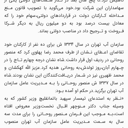
تأسیس کرد.تا پنج سال‌ بعد‌ در کـنار‌ سـمت‌های‌ دولتی‌ یکی از
سهامداران‌ این شرکت بود‌.خود‌ می‌گوید با تصویب قانون مـنع
مـداخله کـارکنان دولت در قراردادهای‌ دولتی،سهام‌ خود‌ را که
معادل بیست درصد بود‌ به دو میلیون ریال‌ به‌ دیگر شـرکا
فـروخت و تـرجیح داد‌ در‌ مناصب دولتی بماند.
سازمان آب تهران در سال 1334 ش برای ده نفر از‌ کارکنان‌ خود
تقاضای اعـطای نـشان از‌ طرف‌ محمد‌ رضا پهلوی کرد‌ که‌ منصور
روحانی در ردیف‌ اول‌ قرار داشت.شاه نشان درجه‌ چهارم تـاج را در
چـهارم آبان،روز تولدش،به‌ روحانی‌ هدیه کرد.عزیز اللّه کهکشان و
محمد‌ ظهیری‌ نیز در‌ شـمار‌ دریـافت‌کنندگان‌ این نشان بودند.شاه‌
در سال 1337 ش منصور روحـانی را بـه مـدیریت عامل سازمان
آب تهران برگزید.در حکم‌ او‌ آمده بـود:
«نـظر به استدعای تیمسار‌ سپهبد‌ باتمانقلیچ‌ وزیر‌ کشور‌ که به
وسیله‌ جناب‌ دکتر مـنوچهر اقـبال‌ نخست‌وزیر معروض افتاه
است،بـه مـوجب این فـرمان مـنصور روحـانی را برای مدت‌ سه‌
سال‌ به‌ سـمت مـدیریت عامل سازمان آب تهران‌ منصوب‌