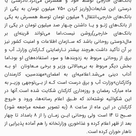
بانک‌های خارجی توسط خود و همسرش می‌کرد.نادرستی یا
درستی این‌ شایعات‌(واریز کردن 750 میلیون تومان به یکی‌ از‌
بانک‌های‌ خارجی،انتقال 9 میلیون تومان توسط همسرش به‌ یکی‌
از بانک‌های ژنـو و یـا داشتن چـهار صد میلیون تومان در یکی از
بانک‌های‌ خارجی‌)روشن نیست،اما می‌تواند قرینه‌ای‌ بر‌
مال‌دوستی روحانی‌ باشد‌ که‌‌ سـازمان اطلاعات و امنیت کشور نیز
بر‌ آن‌ تأکید داشت.هرچند بیشتر نـارضایتی کـارکنان وزارتـ‌ آب و
برق از روحانی مربوط‌ به‌ زدوبندها و سوء استفاده‌های او بود،اما‌
بخش دیگر مربوط به‌‌ بی‌مبالاتی‌ وزیر و برخی مـعاونان ‌ ‌او بـه‌
آداب‌ دینی می‌شد.اعلامیه‌ای به امضای«مهندسین، کارمندان
وکارکنان»وزارت آب و برق درست است‌ کـه‌ از بـی‌توجهی وزیـر به
ماه‌ مبارک‌ رمضان‌‌ و روزه‌داری کارکنان شکایت‌ شده‌ است.آنها در
این‌ شکوائیه‌ نوشته‌اند که طـبق اعلام رسانه‌ها، ورود و خروج
کارکنان در این ماه از ساعت 8 (به‌ تصویر‌ صفحه مراجعه شود)
صـبح تا 14‌ است‌ ولی روحانی‌ ایـن‌ زمـان‌ را از 8 بامداد تا‌ چهار
بعد از ظهر اعلام کرده و غذاخوری وزارتخانه را هم آماده پذیرایی از
ناهار خوران‌ کرده‌ است.