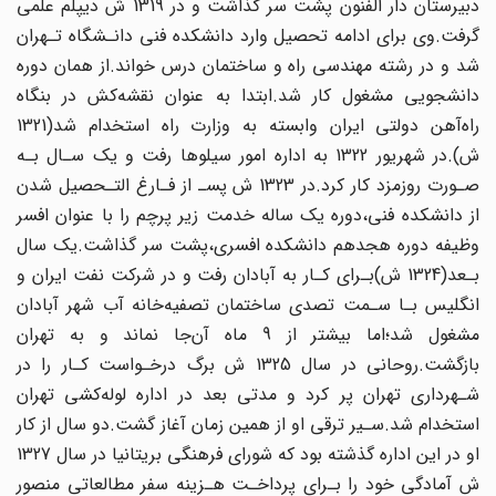
دبیرستان دار الفنون پشت سر گذاشت و در 1319 ش‌ دیپلم علمی‌
گرفت‌.وی‌ برای ادامه تحصیل وارد دانشکده‌ فنی‌ دانـشگاه‌ تـهران
شد و در رشته مهندسی راه و ساختمان درس خواند.از همان دوره
دانشجویی مشغول کار شد.ابتدا به عنوان‌ نقشه‌کش در‌ بنگاه‌
ش).در شهریور 1322 به اداره امور سیلوها رفت و یک سـال بـه
صـورت روزمزد کار کرد.در 1323 ش‌ پسـ‌ از‌ فـارغ‌ التـحصیل شدن
از دانشکده فنی،دوره یک ساله خدمت زیر‌ پرچم را با عنوان افسر
وظیفه دوره هجدهم دانشکده افسری،پشت سر گذاشت.یک سال
بـعد(1324 ش)بـرای‌ کـار‌ به‌ آبادان رفت و در شرکت نفت ایران و
انگلیس بـا سـمت تصدی ساختمان‌ تصفیه‌خانه‌ آب شهر آبادان
مشغول شد؛اما بیشتر از 9 ماه آن‌جا نماند و به تهران
بازگشت.روحانی در‌ سال‌ 1325‌ ش برگ درخـواست کـار را در
شـهرداری تهران پر کرد و مدتی بعد در‌ اداره‌ لوله‌کشی‌ تهران‌
استخدام شد.سـیر ترقی او از همین زمان آغاز گشت.دو سال از‌ کار‌
او‌ در این اداره گذشته بود که شورای فرهنگی بریتانیا در سال 1327
ش آمادگی خود‌ را‌ بـرای پرداخـت هـزینه سفر مطالعاتی منصور