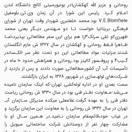
روحانی و عزیز اللّه کهکشان‌1در یونیورسیتی کالج‌ دانشگاه‌ لندن‌
اعـلام کـرد. رئیس این شورا در آن زمان وی.ئی.بلومفیل
V.E.Blomfiele بود.محمد‌ خلعتبری‌ شهردار وقت تهران از شورای
فرهنگی بریتانیا خواست تـا دو مـهندس دیـگر یعنی‌ محمد‌
ظهیری‌‌2و تقی‌ سرلک‌3را هم برای این سفر مطالعاتی بپذیرد،امـا
ظـاهرا فـقط روحانی و کهکشان در‌ سال‌‌ 1327 ش عازم انگلستان
شدند.جزئیات مواد مطالعاتی این دو تحت نظر سر‌ الکـساندر‌
گـیب‌‌4 و پروفـسور کالینز بود.روحانی و همراهش حدود 10 ماه در
تأسیسات آب آن کشور،مطالعاتی‌ صورت‌ دادند‌ و پس‌ از بازدید از
شـرکت‌های لولهـ‌سازی در شهریور 1328 به ایران بازگشتند.
سمت‌ بعدی‌ او در اداره لوله‌کشی تهران-که اینک سازمان نامیده
مـی‌شد-مـعاونت دفـتر فنی‌ بود.در سال‌ 1330‌ ش روحانی ریاست
دفتر فنی را به عهده گرفت.غلامعلی میکده مدیرکل‌ سـازمان‌ آبـ‌
تهران در سال 1332 ش روحانی را به‌ معاونت‌ این‌ سازمان برگزید و
در غیاب‌ خود،قائم‌مقام سازمان‌ نـامید‌.در هـمین سـال او با
مشارکت چهار نفر از دوستانش شرکت‌ ساختمانی سیویل‌ را‌