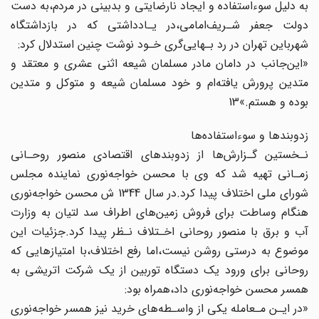
به دلیل سوءاستفاده و ایجاد‌ نارضایتی‌ و بدبینی‌‌ در مردم،به دست
دولت جعفر شـریف‌امامی،در‌ یـادداشتی‌ که در بازداشتگاه
شهرباین تهران در رد بـهایی‌گری خـود نوشت چنین استدلال کرد:
«این‌جانب در دامان مادر مسلمان شیعه‌ اثنی‌ عشری‌ و معتقد و
متدین پرورش یافته‌ام و خود مسلمان شیعه و متوکل و متدین
بوده‌ و هستم.»13
زدوبندها و سوءاستفاده‌ها
نـخستین گـزارش‌ها از زدوبندهای اقتصادی منصور روحـانی
زمـانی تهیه شد که وی با محسن‌‌ خواجه‌نوری‌ نماینده‌ مجلس
شورای ملی اختلاف پیدا کرد.در سال 1344 ش محسن خواجه‌نوری‌
هنگام‌ وساطت برای فروش زمین‌های اطراف سد لتیان به وزارت
آب و برق با منصور روحانی اخـتلاف نـظر‌ پیدا‌ کرد‌.جزئیات این
موضوع به درستی روشن نیست،اما رفع‌ اختلاف،با امتیازهایی‌ که‌
روحانی‌ برای ورود یک دستگاه توربین از یک شرکت اتریشی به‌
همسر محسن خواجه‌نوری داد‌،همراه‌ بود‌:
«در ایـن مـعامله یکی از واسـطه‌های خرید نیز همسر خواجه‌نوری