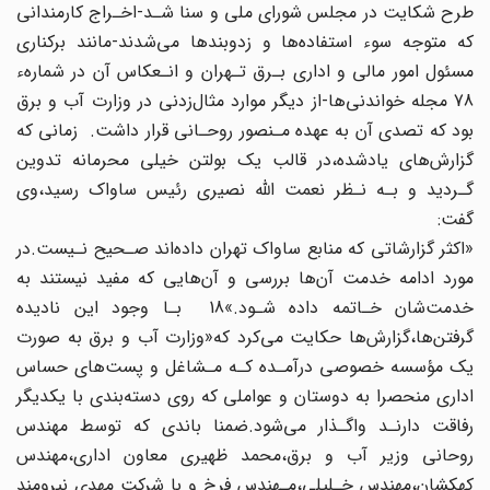
طرح شکایت‌ در‌ مجلس شورای‌ ملی و سنا‌ شـد‌-اخـراج کارمندانی
که متوجه سوء استفاده‌ها و زدوبندها می‌شدند-مانند برکناری
مسئول امور مالی و اداری بـرق تـهران و انـعکاس آن در شمارهء
78 مجله خواندنی‌ها-از دیگر موارد مثال‌زدنی در وزارت آب‌ و برق‌
بود که تصدی آن به عهده مـنصور روحـانی قرار داشت. زمانی که
گزارش‌های یادشده،در قالب یک بولتن خیلی محرمانه تدوین
گـردید و بـه نـظر نعمت اللّه نصیری رئیس ساواک رسید‌،وی‌
گفت:
«اکثر‌ گزارشاتی که منابع ساواک تهران داده‌اند صـحیح نـیست.در
مورد ادامه خدمت آن‌ها بررسی و آن‌هایی که مفید‌ نیستند به
خدمت‌شان خـاتمه داده شـود.»18 بـا وجود این نادیده‌
گرفتن‌ها‌،گزارش‌ها‌ حکایت می‌کرد که«وزارت آب و برق به صورت‌
یک مؤسسه خصوصی درآمـده کـه مـشاغل و پست‌های حساس
اداری ‌‌منحصرا‌ به دوستان و عواملی که روی دسته‌بندی با یکدیگر
رفاقت دارنـد واگـذار می‌شود.ضمنا‌ باندی‌ که‌ توسط مهندس
روحانی وزیر آب و برق،محمد ظهیری معاون اداری،مهندس
کهکشان،مهندس خـلیلی،مـهندس‌ فرخ و با شرکت مهدی نیرومند