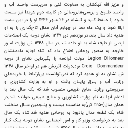
و عزیز اللّه کهکشان به معاونت فنی و سرپرست واحـد آب و
واحـد طـرح و بررسی‌ها.روحانی در کابینه دوم‌ هویدا‌ نیز سـمت
خـود را حـفظ کـرد و کـشاه در 26 مـهر 1346 او را در این سمت
ابقا نمود و یک ماه بعد در چهارم آبان‌ مدال تاج‌گذاری را به او
هدیه‌ داد‌.سال بعد‌،در نوزدهم دی 1347 نشان درجه یک اصلاحات‌
ارضی از طرف شاه به او داده شد.در‌ سال 1348 ش وزارت امـور
خارجه به منصور روحانی‌ اطلاع داد که‌ شاه‌ اجازه‌ داده،نشان
Legion DHonneur دولت فرانسه را بگیرداین نشان از درجه
Croix Dommandeur بود.دولت اتریش هم ‌‌در‌ اواخر سال 1348
ش نشان به او هدیه‌ کرد که نمی‌توانست بی‌ارتباط با خریدهای‌
وزارت‌ آب‌ و بـرق پایـان یافت و او به وزارت کشاورزی و
سرپرستی وزارت منابع طبیعی منصوب شد-که یک‌ سال بعد با
ادغام آنها به نام وزارت‌ کشاورزی و منابع طبیعی خوانده شد‌.در
همان سال(1350‌ ش)به‌ مناسبت بیست و پنـجمین‌ سـال سلطنت
شاه یک قطعه مدال یادبود به روحانی هدیه شد.شاه یک سال
بعد به درخواست‌ وزیر کار و امور اجتماعی نشان درجه یـک کـار
به منصور روحانی‌ داد.در سال 1352 شـ‌ رئیـس کشور سودان نشان