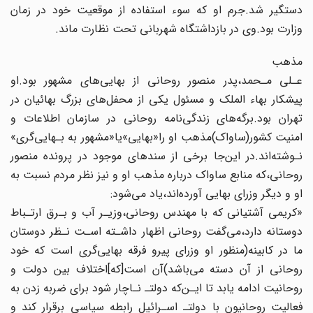
دستگیر‌ شد.جرم او که سوء استفاده از موقعیت خود در زمان
وزارت بود‌.وی‌ در‌ بازداشتگاه شهربانی تحت نظارت ماند.
مذهب
عـلی مـحمد،پدر منصور روحانی از بهایی‌های مشهور بود‌.او‌
پیشکار بهاء الملک و مسئول‌ یکی از محفل‌های بزرگ بهائیان در
تهران بود‌.برگه‌های‌ زندگی‌نامه‌ روحانی در سازمان اطلاعات و
امنیت کشور(ساواک)مذهب او را«بهایی»یا«مشهور به بـهایی‌گری‌»
نـوشته‌اند‌.در‌ این‌جا برخی از سندهای موجود در پرونده منصور
روحانی،که منابع ساواک‌‌ درباره‌ مذهب او و نیز نظر مردم نسبت به
او و دیگر وزرای بهایی آورده‌اند،یاد می‌شود:
«کریمی آشتیانی‌ که‌ با مهندس روحانی،وزیـر آب و بـرق ارتـباط
دوستانه دارد،می‌گفت روحانی‌ اظهار‌ داشـته‌ اسـت نـظر دوستان
ما در کابینه(منظور‌ او‌ وزرای‌ پیرو فرقه بهایی‌گری است که خود
روحانی‌ از‌ آن دسته می‌باشد)آن است‌[که‌]اختلاف بین دولت و
روحانیت ادامه یابد تا ایـن‌که‌ دولتـ‌ نـاچار‌ شود برای ضربه زدن به‌
فعالیت‌ روحانیون با‌ دولتـ‌ اسـرائیل‌ رابطه سیاسی برقرار کند و