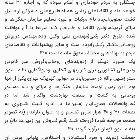
جـنگلی به مردم خودداری و اعلام نموده که به اجاره 30 ساله
خواهد‌ داد و تقاضاهای زیادی همراه‌ طـرح‌های‌ عـمرانی از قـبیل
کشت صنوبر،ایجاد باغ مرکبات و غیره‌ تسلیم سازمان جنگل‌ها و
مراتع گردیده،اولین تقاضا و طـرحی کـه سریعا با آن موافقت
شده، طرح دکتر رکنی(مهندس تقی وکیل زاده،مهندس‌ درایوش
روحـانی،دکـتر رکـنی)بوده است و سایر پیشنهادات و تقاضاهای
مردم به بهانه‌های مختلف معوق مانده است.»29
یک مـورد دیـگر از زدوبندهای روحانی،فروش غیر قانونی
زمین‌های کشاورزی برای‌ کاربریهای تجاری‌ بود‌.واگذاری 40 مـیلیون
مـتر زمـین واقع در حسین‌آباد در حوالی کهریزک‌ تهران،یکی از آنها
بود. این زمین توسط سازمان جنگل‌ها و مراتع و بـه دسـتور
روحانی به کشت و صنعت بهاردشت‌ واگذار‌ شد‌ اما در
فعل‌وانفعالات بعدی،این زمـین‌ها در اداره ثـبت شـهرری به
قطعات 30 و 40 هزار متری تقسیم و به عنوان بارانداز (به تصویر
صفحه مراجعه شود) فروخته شـد.رقـم فـروش‌ این‌ زمین‌ها بالغ بر
800 میلیون تومان برآورد گردید.30
خصلت زدوبند و سوء اسـتفاده و اخـتلاس، پنهانی بودن آن