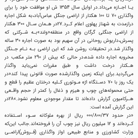
یـا اجـازه می‌داد.در اوایل سال 1354 ش او موافقت خود را برای
واگذاری 70 تا 100 هکتار از‌ اراضی‌ جنگل عباس‌آباد،به شکل‌ اجاره‌‌
درازمدت به شهناز پهلوی اعلام کـرد.27در هـمان سـال 300 هکتار
از اراضی جنگلی گرگان‌ واقع در منطقه«ولند»بـه شـرکتی که
پسرش،داریوش روحانی در آن سهیم بود‌ به‌ صورت اجاره‌ 30 ساله
واگذار شد.در تحقیقات روشن شد که این اراضی بـه نـام جـنگل
مخروبه اجاره داده‌ شده،در حالی که بیش از 290 متر مکعب در
هـکتار‌ درخت‌ داشت و طبق‌ مقررات نمی‌باید واگذار
می‌گردید.برای اینکه زمین واگذارشده صورت قانونی پیدا کند«در
یک روز با 70‌ دسـتگاه ارّه مـوتوری کـلیه درختان عظیم را قطع و
حتی محموله‌های چوب‌ و هیزم‌ و ذغال‌ را کمتر از حجم واقـعی
هـرکامیون گزارش داده‌اند تا مقدار موجودی معلوم نشود.»28در
این گزارش‌‌ ‌‌آمده‌ است:
«در حدود 000/800/37 ریال از بهره ملوکانه سـوء اسـتفاده
کـرده‌اند‌ و 12‌ میلیون‌ ریال نیز چوب آن را فروخته‌اند.جالب این‌که
وزارت کشاورزی و منابع طبیعی اواز واگذاری‌ (فـروش‌)اراضـی