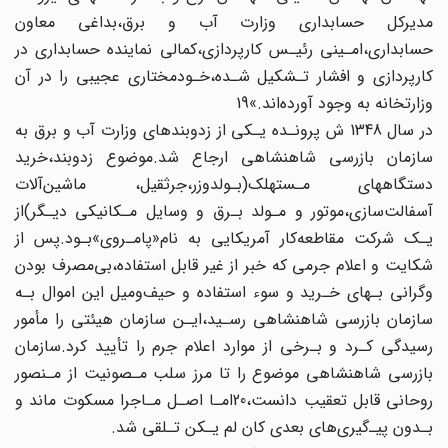
مدیرکل حسابداری وزارت آب و برق،بداغی‌ معاون
حسابداری‌،امـینی رئیـس کارپردازی،کمالی‌ نماینده‌ حسابداری در
کارپردازی و افشار تـشکیل شـده،خـودمختاری عجیبی را در آن
وزارتخانه به وجود آورده‌اند.»19
در سال 1348 ش پرونـده یـکی از زدوبندهای وزارت آب و برق به
سازمان بازرسی‌ شاهنشاهی ارجاع‌ شد.موضوع زدوبند،خرید
دستگاههای مـستهلک(بـولدوزر،جرثقیل، ماشین‌آلات
آسفالت‌سازی،موتور و مـولد بـرق و وسایل مـکانیکی دیـگر)از
یـک شرکت‌ مقاطعه‌کار آمریکایی به نام«پامـروی»بـود.پس از
شکایت و اعلام جرمی که‌ خبر‌ از غیر قابل‌ استفاده،بی‌مصرف بودن
وگرانی بـهای خـرید و سوء استفاده و حیف‌ومیل این اموال بـه
سازمان‌ بازرسی شاهنشاهی رسـید،ایـن سازمان هیئتی را مأمور
رسیدگی کـرد و بـرخی از موارد اعلام‌‌ جرم‌ را تأیید کرد.سازمان
بازرسی شاهنشاهی موضوع را تا مرز سلب مـصونیت از مـنصور
روحانی قابل تعقیب دانست،20امـا اصـل مـاجرا مسکوت ماند و
بـدون پیـ‌گیری‌های بعدی کان‌ لم‌ یـکن‌ تـلقی شد.