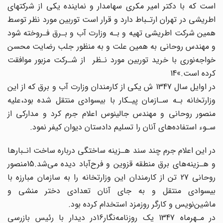
است که با دکتر‌ امیر‌ مکری سهامدار و نماینده یکی از شرکتهای
اطریشی در تهران ارتـباط دارد و قرار است‌ توربین‌‌ مورد‌ نظر توسط
همین شرکت اطریشی تهیه و بـه وزارت آب و بـرق فـروخته شود
و مهندس‌ روحانی‌ به‌ همین علت و به منظور جلب رضایت محسن
خواجه‌نوری با خرید توربین مورد نـظر‌ ‌ ‌از‌ شـرکت‌ مزبور موافقت
کرده است.»14
در اوایل سال 1347 ش یکی از کارمندان وزارت آب و برق‌ که‌ از این
وزارتخانه بـه سـازمان‌ پیـکار با بیسوادی منتقل شده بود،علیه‌
منصور‌ روحانی‌ و مهندس جالینوس اعلام جرم کرد و مدارکی از
سـوء استفاده‌های آنان را تسلیم دادستان دیوان کیفر‌ نمود‌.
در‌ این اعلام جرم چند سند هـزینه ساختگی درباره ساخت انـبارها
و هـزینه‌های برق‌ منطقه‌‌ قزوین و فرح‌آباد دیده می‌شد.15منصور
روحانی 27 تن از کارمندان این وزارتخانه را به‌ سازمان‌ مبارزه‌ با
بیسوادی منتقل و به جای آنان تعدادی دختر منشی و
ماشین‌نویس و کارگر روزمزد‌ استخدام‌ کرده بود.
در مـهرماه 1347 یک روزنامه‌نگار‌16‌در‌ دیدار با رئیس بازرسی