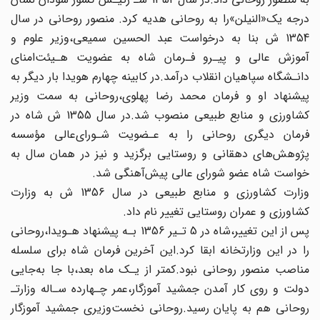
درجه یک«النیلن»را به روحانی هدیه کرد. منصور روحانی در سال
1354 ش بنا به درخواست عبد الحسین سمیعی،وزیر علوم و
آموزش‌ عالی‌ و پیـرو فـرمان شاه به عضویت هـیئت‌امنای
دانـشگاه سپاهیان انقلاب درآمد.در کابینه چهارم هویدا بار دیگر به
پیشنهاد او و فرمان محمد رضا پهلوی،روحانی به سمت وزیر
کشاورزی و منابع طبیعی‌ منصوب‌ شد.در سال 1355 ش شاه در
فرمان دیگری روحانی را به‌ عـضویت شـورای‌عالی مؤسسه
پژوهش‌های دهقانی و روستایی برگزید و نیز در همان سال به‌
خواست شاه عضو شورای عالی پیش‌آهنگی‌ شد‌.
وزارت کشاورزی و منابع طبیعی در سال 1356 ش به وزارت
کشاورزی و عمران روستایی‌ تغییر نام داد.
پس از این تغییر،شاه در 5 تـیر 1356 بـه پیشنهاد هـویدا،روحانی
را در‌ این‌ وزارتخانه‌ ابقا کرد.این آخرین فرمان‌ شاه‌ برای‌ سلسله
مناصب منصور روحانی نبود.کمتر از یـک ماه بعد،با جا به‌جایی
دولت و روی کار آمدن جمشید آموزگار،عمر چـهارده‌ سـاله‌ وزارتـ‌
روحانی هم به پایان‌ رسید.روحانی نخست‌وزیری جمشید‌ آموزگار‌