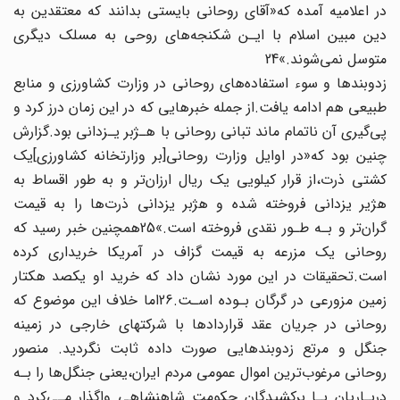
در اعلامیه آمده که«آقای‌ روحانی‌ بایستی‌‌ بدانند‌ که‌ معتقدین به
دین‌ مبین‌ اسلام با ایـن‌ شکنجه‌های روحی به مسلک دیگری
متوسل‌ نمی‌شوند.»24
زدوبندها و سوء استفاده‌های روحانی در‌ وزارت‌ کشاورزی‌ و منابع
طبیعی هم ادامه‌ یافت.از جمله‌ خبرهایی‌ که‌ در‌ این‌ زمان‌ درز کرد و
پی‌گیری آن ناتمام ماند تبانی روحانی با هـژبر یـزدانی بود.گزارش
چنین بود که«در اوایل وزارت روحانی‌[بر وزارتخانه کشاورزی‌]یک
کشتی ذرت،از قرار کیلویی‌ یک ریال‌ ارزان‌تر و به طور اقساط به
هژیر یزدانی فروخته شده و هژبر یزدانی ذرت‌ها را به قیمت
گران‌تر و بـه طـور نقدی فروخته است.»25همچنین خبر رسید که
روحانی یک‌ مزرعه‌ به قیمت گزاف‌ در آمریکا خریداری کرده
است.تحقیقات در این مورد نشان داد که خرید او یکصد هکتار
زمین‌ مزورعی در گرگان بـوده اسـت.26اما خلاف این‌ موضوع‌ که
روحانی در جریان عقد قراردادها با شرکتهای خارجی در زمینه
جنگل و مرتع زدوبندهایی صورت داده ثابت نگردید. منصور
روحانی مرغوب‌ترین اموال عمومی‌ مردم‌ ایران،یعنی جنگل‌ها را بـه‌
دربـاریان‌ یـا برکشیدگان حکومت شاهنشاهی واگذار مـی‌کرد و