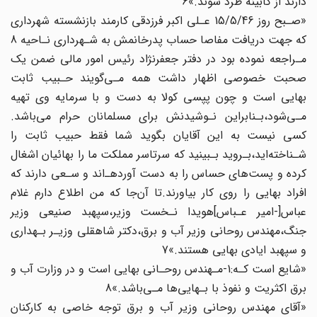
دارند از کابینه طرد شوند.»6
«صـبح روز 15/5/46 عـلی اکبر فرزدقی‌ کارمند بازنشسته شهرداری
که جهت دریافت مفاصا حساب پدرخانمش به شـهرداری نـاحیه 8
مـراجعه نموده بود در دفتر جعفرنژاد رئیس امور مالی‌ ضمن یک
صحبت خصوصی اظهار داشت همه مـی‌گویند حـبیب‌ ثابت‌
بهایی است و چون پپسی‌ کولا به دست و با سرمایه وی تهیه
مـی‌شود،بـنابراین نـوشیدنش برای مسلمانان حرام می‌باشد.
کسی نیست به این آقایان بگوید شما فقط حبیب ثابت را‌
شـناخته‌اید‌،بـروید بـبینید که سرتاسر مملکت ما را بهائیان اشغال
کرده و پست‌های حساس را به دست آوردهـ‌اند و سـعی دارند که
افراد بهایی را روی‌ کار‌ بیاورند.تا آن‌جا که من‌ اطلاع‌ دارم غلام
عباس‌[-امیر عـباس‌]هویدا نـخست‌ وزیر،سپهبد صنیعی وزیر
جنگ،مهندس روحانی وزیر آب و برق،دکتر شاهقلی وزیـر بـهداری‌
و سپهبد ایادی بهایی هستند‌.»7
«شایع‌ است کـه:1-مـهندس روحـانی‌ بهایی‌ است و در وزارت آب و
برق اکثریت و نفوذ با بـهایی‌ها مـی‌باشد.»8
«آقای مهندس روحانی وزیر آب و برق توجه خاصی به کارکنان