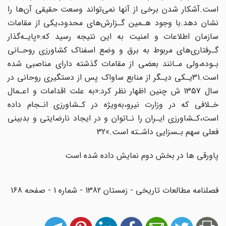
است.آشکار شدن برخی از آنها نمی‌تواند وسعت حقیقی آن‌ها را
نشان‌ دهد‌.با‌ وجود هـمین گـزارش‌های محدود،یکی‌ از‌ مقامات‌
سازمان اطلاعات و امنیت به این نتیجه‌ رسید که:«پایـه‌گذار
گـرفتاری‌های مربوط به برق و وضع اسفناک کشاورزی روحـانی
بـوده،ولی مـانند بعضی‌ از‌ مقامات‌ گذشته دارای مناصبی شده
است.31یـکی دیـگر‌ از‌ منابع ساواک پس از دستگیری‌ روحانی در
سال 1357 ش چنین اظهار نظر کرد:«به علت اقدامات و اعـمال
خـلافی که‌ در‌ وزارت‌‌ نیرو،به‌ویژه در کـشاورزی انـجام داده
است،کـشاورزی ایـران را‌ نـاتوان و در ایجاد نارضایتی و بدبینی
فعلی‌ سهم بـسزایی داشـته است.»32
پاورقی ها در بخش دوم نمایش داده شده است
فصلنامه مطالعات تاریخی - زمستان 1382 - شماره 1 - صفحه 168