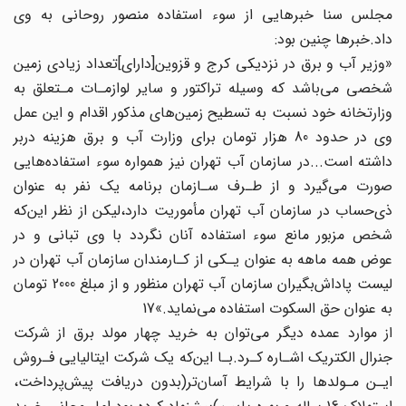
مجلس سنا خبرهایی‌ از‌ سوء استفاده منصور روحانی به وی
داد.خبرها چنین بود:
«وزیر آب و برق‌ در‌ نزدیکی کرج و قزوین‌[دارای‌]تعداد زیادی زمین‌
شخصی‌ می‌باشد که‌ وسیله‌‌ تراکتور‌ و سایر لوازمـات مـتعلق به
وزارتخانه خود‌ نسبت‌ به تسطیح زمین‌های مذکور اقدام و این‌ عمل
وی در حدود 80 هزار‌ تومان‌ برای وزارت آب و برق هزینه دربر‌
داشته است...در سازمان‌‌ آب‌ تهران نیز همواره سوء استفاده‌هایی‌
صورت‌ می‌گیرد و از طـرف سـازمان برنامه یک نفر به‌ عنوان
ذی‌حساب در سازمان آب‌ تهران‌ مأموریت دارد،لیکن از نظر‌ این‌که‌
شخص‌ مزبور مانع‌ سوء‌ استفاده‌ آنان نگردد با وی‌ تبانی‌ و در
عوض همه ماهه به عنوان یـکی از کـارمندان سازمان آب‌ تهران در
لیست‌ پاداش‌بگیران‌ سازمان آب تهران منظور و از مبلغ‌ 2000‌ تومان
به‌ عنوان‌‌ حق‌ السکوت استفاده می‌نماید.»17‌
از موارد عمده دیگر می‌توان به خرید چهار مولد برق از شرکت
جنرال الکتریک اشـاره‌ کـرد‌.بـا این‌که یک شرکت ایتالیایی فـروش‌
ایـن‌ مـولدها‌ را‌ با‌ شرایط آسان‌تر(بدون‌ دریافت‌ پیش‌پرداخت،