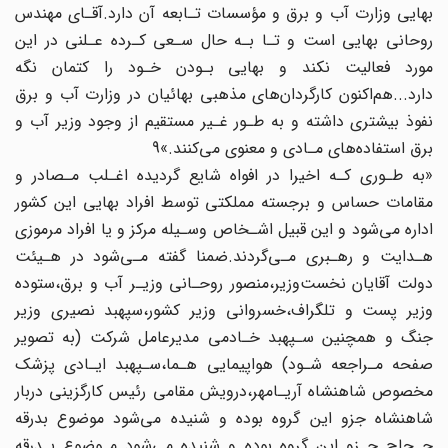
بهایی وزارت آب و برق و مؤسسات تـابعه آن دارد.آقـای مهندس‌
روحانی‌ بهایی است و تـا بـه حال سـعی کـرده عـلنی در این‌
مورد فعالیت نکند و بهایی بـودن خـود را کتمان نگه
دارد...هم‌اکنون کارگردان‌های مذهبی‌ بهائیان در وزارت آب و برق
نفوذ بیشتری‌ داشته‌ و به طـور‌ غـیر مستقیم از وجود وزیر آب و
برق‌ استفاده‌های مـادی و معنوی می‌کنند.»9
«به طـوری کـه اخیرا در افواه‌ شایع گردیده اغـلب مـصادر و
مقامات حساس و برجسته مملکتی‌ توسط افراد بهایی‌ این‌ کشور‌
اداره می‌شود و این قبیل اشـخاص وسـیله مرکز و یا افراد مرموزی‌
هـدایت و رهـبری مـی‌گردند.ضمنا گفته مـی‌شود در ‌‌هـیئت‌
دولت آقایان نخست‌وزیر،منصور روحـانی وزیـر آب و برق،ستوده
وزیر پست و تلگراف،خسروانی‌ وزیر‌ کشور‌،سپهبد نصیری وزیر
جنگ و همچنین سـپهبد خـادمی مدیرعامل شرکت‌ (به تصویر
صفحه مـراجعه شـود) هواپیمایی‌ هـما،سـپهبد ایـادی پزشک
مخصوص شاهنشاه‌ آریـامهر،درویش مقامی رئیس کارگزینی دربار
شاهنشاه‌‌ جزو این گروه بوده‌ و شنیده‌ می‌شود موضوع بدرقه
حـجاج‌ جـزو این گروه بوده و شنیده می‌شود مـوضوع بـدرقه