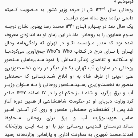
فرمودیم‌.»
روحانی‌ سال‌ 1339‌ ش از طرف وزیر کشور به عـضویت کـمیته
دایمی برنامه پنج ساله سوم‌ درآمـد.
یک سال بعد در چـهارم آبـان 1340 محمد رضا پهلوی نشان درجـه
سـوم همایون‌ را به روحانی‌ داد.در این زمان او به اندازه‌ای معروف
شده بود که مدیر مـؤسسه اکـو در تهران که زندگی‌نامه‌ رجال
ایـران را بـرای درج در کـتاب Who''s Who جمع‌آوری می‌کرد،بـا
او مـکاتبه و تقاضای‌ زندگی‌نامه‌اش را نمود.مـدیرعاملی مـنصور
روحانی در سازمان آب تهران یک‌بار دیگر در زمان‌ نخست‌وزیری
علی امینی از طرف شاه به او ابلاغ‌ شـد‌.زمـانی که حسنعلی
منصور به‌ نخست‌وزیری رسـید،مـنصور روحانی را بـه عـنوان وزیـر
آب و برق برگزید و شاه نـیز حکم او را در 17‌ اسفند‌ 1342 صادر
کرد.وزارت دیرپای‌ او‌ در حکومت شاهنشاهی از همین دوره آغاز
شد.پس از کشته‌شدن حسنعلی منصور و روی کار آمـدن امـیر
عباس هویدا،وزارت آب و برق‌ برای روحانی‌ مـحفوظ‌
مـاند.دوسـتان قـدیمی روحـانی‌ نیز‌ با او بـه ایـن وزارتخانه
آمدند.محمد ظهیری به معاونت اداری و پارلمانی وزارتخانه رسید