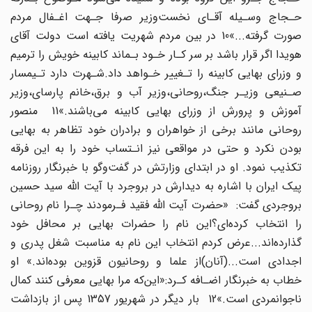
حـجاج‌ وسـیله آقـای نخست‌وزیر صرفا جـهت اغـفال مردم
صورت گرفته...»10 در بین مردم شهریت یافته است دولت آقای‌
هویدا اگر قرار باشد بر سر کـار خـود بـماند کابینه خویش را ترمیم
و وزرای‌ بهایی کابینه را تـغییر خـواهد داد.شـهرت دارد تـیمسار
صـنیعی وزیـر جنگ،روحانی،وزیر آب و برق،خانم‌‌ پارسای‌،وزیر
آموزش و پرورش از وزرای بهایی کابینه می‌باشند.»11 منصور
روحانی مانند برخی از خواهران و برادران خود تظاهر به بهایی
بودن نکرد و حتی در مواقعی نیز انـتساب خود را به‌ این‌ فرقه
تکذیب نمود. او در ابتدای وزارتش در گفت‌وگو با خبرنگار روزنامه
پیک ایران با اشاره به دیدارش در بروجرد با آیت اللّه سید حسین
بروجردی گفت: «حضرت آیت‌ اللّه‌ فقید فـرمودند چـرا نام روحانی
را انتخاب کرده‌ای؟این نام را حضرات بهایی‌ بر محافل خود
گذارده‌اند...عرض کردم انتخاب این نام به مناسبت شغل پدری و
اجدادی‌ است...(آنان)از علما‌ و روحانیون‌ قزوین‌ بوده‌اند.» او
خطاب به خبرنگار‌ اضـافه‌ کـرد‌:«این‌که مرا بهایی معرفی کنند کمال
ناجوانمردی است.»12 بار دیگر در شهریور 1357 پس از بازداشت