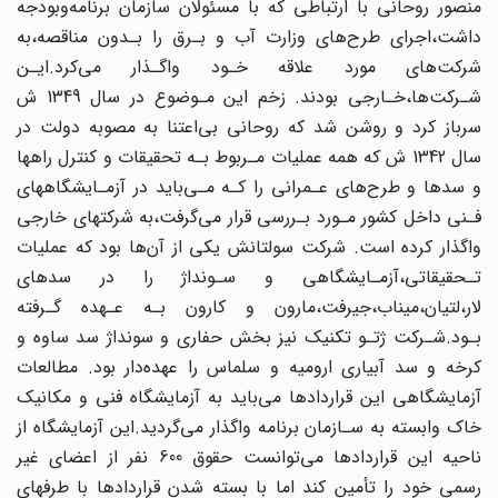
منصور روحانی با ارتباطی که با مسئولان سازمان برنامه‌وبودجه
داشت،اجرای طرح‌های‌ وزارت آب و بـرق را بـدون مناقصه،به
شرکت‌های مورد علاقه خـود واگـذار می‌کرد.ایـن‌
شـرکت‌ها‌،خـارجی‌ بودند‌. زخم این مـوضوع در سال‌ 1349‌ ش
سرباز‌ کرد و روشن شد که روحانی بی‌اعتنا به مصوبه‌ دولت در
سال 1342 ش که همه عملیات مـربوط بـه تحقیقات و کنترل راهها
و سدها‌ و طرح‌های‌‌ عـمرانی‌ را کـه مـی‌باید در آزمـایشگاههای
فـنی داخل کشور‌ مـورد‌ بـررسی قرار می‌گرفت،به‌ شرکتهای خارجی
واگذار کرده است. شرکت سولتانش یکی از آن‌ها بود که عملیات
تـحقیقاتی،آزمـایشگاهی‌ و سـونداژ‌ را‌ در سدهای
لار،لتیان،میناب،جیرفت،مارون و کارون بـه عـهده‌ گـرفته
بـود.شـرکت ژتـو تکنیک نیز بخش حفاری و سونداژ سد ساوه و
کرخه و سد آبیاری ارومیه و سلماس را عهده‌دار‌ بود‌. مطالعات‌
آزمایشگاهی این قراردادها می‌باید به آزمایشگاه فنی و مکانیک
خاک وابسته به‌ سـازمان‌‌ برنامه واگذار می‌گردید.این آزمایشگاه از
ناحیه این قراردادها می‌توانست حقوق 600 نفر از اعضای غیر‌
رسمی‌ خود‌ را تأمین کند اما با بسته شدن قراردادها با طرفهای