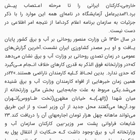
خارجی،کارکنان‌‌ ایرانی‌ را‌ تا مرحله اعـتصاب پیـش
برد.21مدیرعامل آزمایشگاه در نامه‌ای همه این موارد را‌ با‌ ذکر‌
جزئیات به سازمان برنامه اعلام کرد،اما از نتیجه امر اطلاعی در
دست نیست‌.
در‌ سال 1350 ش وزارت منصور روحانی بر آب و برق کشور پایان
یـافت و او بـر‌ مصدر‌ کشاورزی‌ ایران نشست.آخرین گزارش‌های
عمومی در زمان تصدی روحانی بر وزارت آب و برق نشان‌ می‌دهد‌
که«در وزارتخانه فوق الذکر به قدری کارهای خلاف انـجام مـی‌گیرد
که حدی‌ ندارد‌. بدین‌ لحـاظ کـلیه کارمندان ناراضی هستند.»22در
همین زمان خبرهایی از افواه کارمندان وزارت‌ آب‌ و برق‌ شنیده
می‌شد.یکی مربوط به علت جابه‌جایی بخش مالی وزارتخانه از
میان‌ شهدا‌ (ژالهـ‌)بـه خیابان مطهری(تخت طـاووس)تـهران
بود.آن‌ها می‌گفتند محل جدید از آن وزیر است‌ و از‌ این‌ طریق
شایعات‌ فراوانی پشت سر وزیر-بین کارکنان سازمان آب و
وزارتخانه آب و برق-وجود داشت‌ کـه حـکایت از‌ انتقال‌ پول به