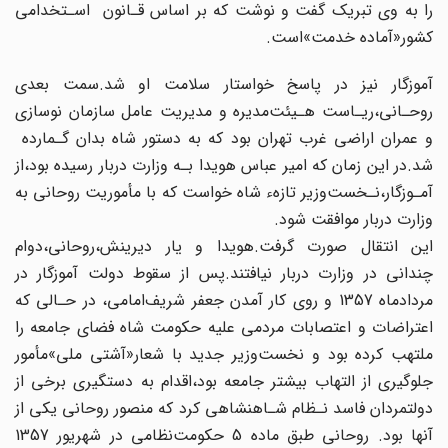
را به وی تبریک گفت و نوشت که بر اساس‌ قـانون ‌ ‌اسـتخدامی
کشور«آماده خدمت»است.
آموزگار نیز در پاسخ‌ خواستار‌ سلامت‌ او شد.سمت بعدی
روحـانی،ریـاست هـیئت‌مدیره و مدیریت عامل سازمان‌ نوسازی
و عمران اراضی غرب تهران بود که به دستور شاه بدان گـمارده‌
شد‌.در‌ این‌ زمان که امیر عباس هویدا بـه وزارت دربار رسیده بود،از‌
آمـوزگار‌،نـخست‌وزیر تازهء شاه خواست که با مأموریت روحانی به
وزارت دربار موافقت شود.
این انتقال صورت‌ گرفت‌.هویدا‌ و یار دیرینش،روحانی،دوام
چندانی در وزارت دربار نیافتند.پس از سقوط‌ دولت‌ آموزگار‌ در
مردادماه 1357 و روی کار آمدن جعفر شریف‌امامی، در حـالی که
اعتراضات و اعتصابات مردمی‌ علیه‌ حکومت‌ شاه فضای جامعه را
ملتهب کرده بود و نخست‌وزیر جدید با شعار«آشتی ملی»مأمور‌
جلوگیری‌ از التهاب بیشتر جامعه بود،اقدام به‌ دستگیری برخی از
دولتمردان فاسد نـظام‌ شـاهنشاهی‌ کرد‌ که منصور روحانی یکی از