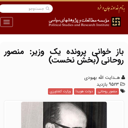
منو
باز خوانی پرونده یک وزیر: منصور
روحانی (بخش نخست)
هـدایت‌ الله بهبودی
9523 بازدید
منصور روحانی
دولت هویدا
وزارت کشاورزی