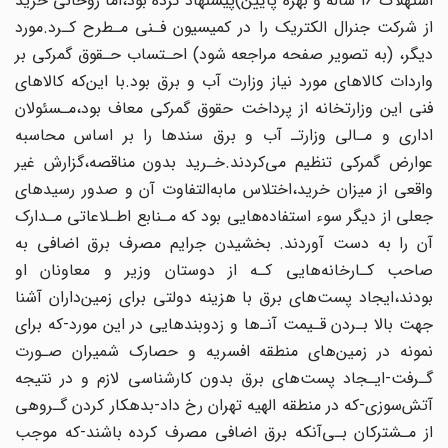
استهلاک 16 ساله و بهره پایین)پیشنهاد کرده بود،اما روحانی خرید
از شرکت جنرال الکتریک‌ را‌ در‌ کمیسیون فـنی مـطرح کـرد.مورد
دیگر، (به‌ تصویر‌ صفحه‌ مراجعه‌ شود‌) احـتساب‌ حـقوق گمرکی بر
واردات کالاهای مورد نیاز وزارت آب و برق بود.با این‌که کالاهای
فنی‌ این وزارتخانه از پرداخت حقوق گمرکی معاف‌ بود،مـسئولان
اداری و مـالی وزارتـ‌ آب و برق‌ سندها را بر اساس محاسبه
عوارض گمرکی تنظیم‌ می‌کردند.خـرید بدون مناقصه،گزارش غیر
واقعی‌ از میزان خرید،اختلاس مابه‌التفاوت آن و صدور رسیدهای
جعلی از دیگر سوء استفاده‌هایی‌ بود‌ که‌ مـنابع اطـلاعاتی مـدارک
آن را به دست آوردند. بخشیدن جرایم مصرف برق اضافی به
صاحب‌ کـارخانه‌هایی کـه از دوستان وزیر و معاونان او
بودند،ایجاد پست‌های برق با هزینه‌ دولتی‌ برای‌ زمین‌داران آشنا
جهت بالا بـردن قـیمت آنـ‌ها و زدوبندهایی در این مورد-که برای
نمونه در زمین‌های منطقه افسریه و حصارک شمیران صـورت
گـرفت‌-ایـجاد‌ پست‌های برق بدون‌ کارشناسی لازم‌ و در‌ نتیجه
آتش‌سوزی-که در منطقه الهیه تهران رخ داد-بدهکار کردن گـروهی‌
از مـشترکان بـی‌آنکه برق اضافی مصرف کرده باشند-که موجب