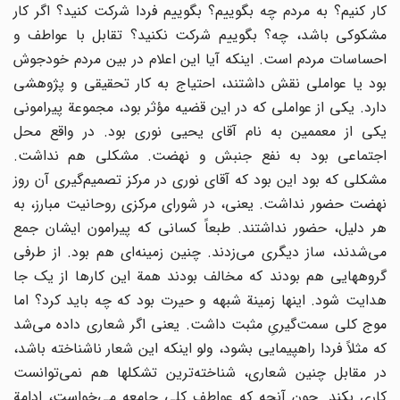
کار کنیم؟ به مردم چه بگوییم؟ بگوییم فردا شرکت کنید؟ اگر کار
مشکوکی باشد، چه؟ بگوییم شرکت نکنید؟ تقابل با عواطف و
احساسات مردم است. اینکه آیا این اعلام در بین مردم خودجوش
بود یا عواملی نقش داشتند، احتیاج به کار تحقیقی و پژوهشی
دارد. یکی از عواملی که در این قضیه مؤثر بود، مجموعة پیرامونی
یکی از معممین به نام آقای یحیی نوری بود. در واقع محل
اجتماعی بود به نفع جنبش و نهضت. مشکلی هم نداشت.
مشکلی که بود این بود که آقای نوری در مرکز تصمیم‌گیری آن روز
نهضت حضور نداشت. یعنی، در شورای مرکزی روحانیت مبارز، به
هر دلیل، حضور نداشتند. طبعاً کسانی که پیرامون ایشان جمع
می‌شدند، ساز دیگری می‌زدند. چنین زمینه‌ای هم بود. از طرفی
گروههایی هم بودند که مخالف بودند همة این کارها از یک جا
هدایت شود. اینها زمینة شبهه و حیرت بود که چه باید کرد؟ اما
موج کلی سمت‌گیریِ مثبت داشت. یعنی اگر شعاری داده می‌شد
که مثلاً فردا راهپیمایی بشود، ولو اینکه این شعار ناشناخته باشد،
در مقابل چنین شعاری، شناخته‌ترین تشکلها هم نمی‌توانست
کاری بکند. چون آنچه که عواطف کلی جامعه می‌خواست، ادامة