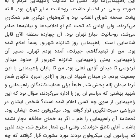
این راهپیمایی‌ها بود. کسی که هدایت راهپیمایی مردم را به
صورت رسمی در اختیار داشت، روحانیت مبارز تهران بود. البته
پشت صحنه شورای انقلاب بود و گروههای دیگری هم همکاری
می‌کردند، ولی نهادی که تحت نام او اعلامیه‌ها و بیانیه‌ها صادر
می‌شد، روحانیت مبارز تهران بود. آن چهارده منطقه الآن قابل
شناسایی است. راهپیمایی روز شانزده شهریور رسماً اعلام شده
بود. من از تبعیدگاهم، جیرفت، آمده بودم تهران. مسیر آن
راهپیمایی، یعنی راهپیمایی شانزده شهریور از حدود میدان
فردوسی تا میدان آزادی فعلی بود. من تا پایان راهپیمایی با این
جمعیت بودم. در میدان شهیاد آن روز و آزادی امروز، ناگهان شعارِ
فردا میدان ژاله پخش شد. طبعاً برای هدایت‌کنندگان راهپیمایی و
شهید بهشتی که مراسم آن روز را اداره می‌کردند، سؤال بود که این
راهپیمایی از سوی چه کسی اعلام شده است؟ شخص ایشان در
دوراهی حیرت‌انگیزی قرار گرفته بود. میکروفون دست ایشان بود.
قطعنامة آن راهپیمایی را هم ـ اگر به خطای حافظه دچار نشده
باشم ـ آقای ناطق خواندند. وقتی این شعار مطرح شد، چند نفری
که پیرامون این میکروفون بودند مورد مشورت قرار گرفتند که چه