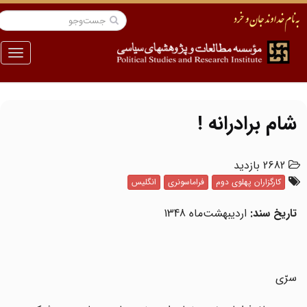
منو
شام برادرانه !
2682 بازدید
کارگزاران پهلوی دوم
فراماسونری
انگلیس
تاریخ سند:
اردیبهشت‌ماه 1348
سرّی