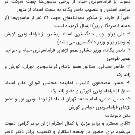
دعوت لژ فراماسونری خیام از برخی ماسون‌ها جهت شرکت در
مراسم استقرار و تنصیب ناصر یگانه به سمت استاد لژ مزبور
اخیراً از طرف لژ مذکور دعوتنامه‌ای جهت 31 نفر از ماسون‌ها (از
جمله نامبردگان زیر) ارسال گردیده است:
1- علی پرتو، وزیر دادگستری استاد پیشین لژ فراماسونری کورش
(منوچهر پرتو وزیر دادگستری می‌باشد)
2- ناصر یگانه، وزیر مشاور عضو لژهای فراماسونری خیام و خواجه
نصیر طوسی
3- طاهر ضیائی، سناتور عضو لژهای فراماسونری تهران، کورش و
ژاندارک
4- حسن مصطفوی نائینی، نماینده مجلس شورای ملی استاد
سابق لژ فراماسونری کورش و عضو ژاندارک
5- حسن امامی، امام جمعه تهران استاد لژ فراماسونری نور و عضو
لژهای فراماسونری خیام و کورش
متن دعوتنامه:
«آقای محترم و برادر عزیز، با کمال احترام از آن برادر گرامی دعوت
می‌شود برای حضور در جلسه استقرار و تنصیب برادر دکتر ناصر