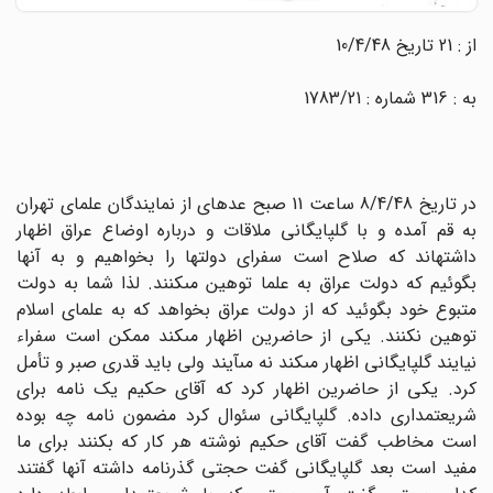
از : 21 تاریخ 10/4/48
به : 316 شماره : 1783/21
در تاریخ 8/4/48 ساعت 11 صبح عده‏اى از نمایندگان علماى تهران
به قم آمده و با گلپایگانى ملاقات و درباره اوضاع عراق اظهار
داشته‏اند که صلاح است سفراى دولتها را بخواهیم و به آنها
بگوئیم که دولت عراق به علما توهین مى‏کنند. لذا شما به دولت
متبوع خود بگوئید که از دولت عراق بخواهد که به علماى اسلام
توهین نکنند. یکى از حاضرین اظهار مى‏کند ممکن است سفراء
نیایند گلپایگانى اظهار مى‏کند نه مى‏آیند ولى باید قدرى صبر و تأمل
کرد. یکى از حاضرین اظهار کرد که آقاى حکیم یک نامه براى
شریعتمدارى داده. گلپایگانى سئوال کرد مضمون نامه چه بوده
است مخاطب گفت آقاى حکیم نوشته هر کار که بکنند براى ما
مفید است بعد گلپایگانى گفت حجتى گذرنامه داشته آنها گفتند