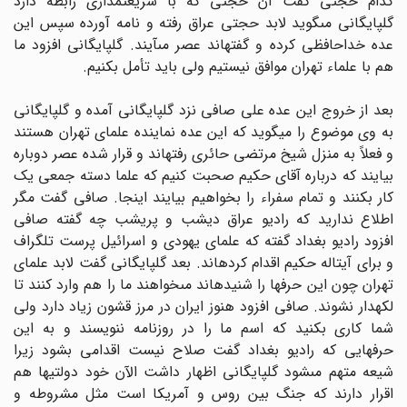
کدام حجتى گفت آن حجتى که با شریعتمدارى رابطه دارد
گلپایگانى مى‏گوید لابد حجتى عراق رفته و نامه آورده سپس این
عده خداحافظى کرده و گفته‏اند عصر مى‏آیند. گلپایگانى افزود ما
هم با علماء تهران موافق نیستیم ولى باید تأمل بکنیم.
بعد از خروج این عده على صافى نزد گلپایگانى آمده و گلپایگانى
به وى موضوع را میگوید که این عده نماینده علماى تهران هستند
و فعلاً به منزل شیخ مرتضى حائرى رفته‏اند و قرار شده عصر دوباره
بیایند که درباره آقاى حکیم صحبت کنیم که علما دسته جمعى یک
کار بکنند و تمام سفراء را بخواهیم بیایند اینجا. صافى گفت مگر
اطلاع ندارید که رادیو عراق دیشب و پریشب چه گفته صافى
افزود رادیو بغداد گفته که علماى یهودى و اسرائیل پرست تلگراف
و براى آیت‏اله حکیم اقدام کرده‏اند. بعد گلپایگانى گفت لابد علماى
تهران چون این حرفها را شنیده‏اند مى‏خواهند ما را هم وارد کنند تا
لکه‏دار نشوند. صافى افزود هنوز ایران در مرز قشون زیاد دارد ولى
شما کارى بکنید که اسم ما را در روزنامه ننویسند و به این
حرفهایى که رادیو بغداد گفت صلاح نیست اقدامى بشود زیرا
شیعه متهم مى‏شود گلپایگانى اظهار داشت الآن خود دولتیها هم
اقرار دارند که جنگ بین روس و آمریکا است مثل مشروطه و