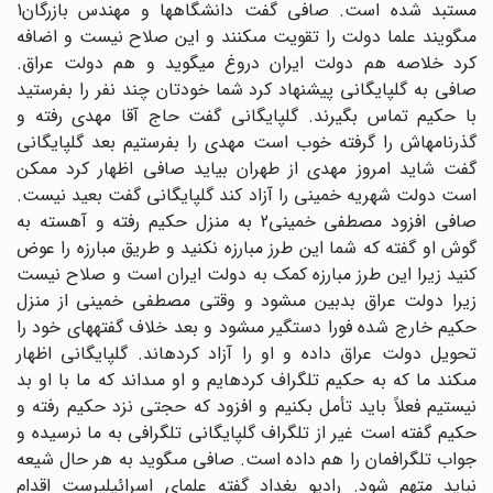
مستبد شده است. صافى گفت دانشگاهها و مهندس بازرگان1
مى‏گویند علما دولت را تقویت مى‏کنند و این صلاح نیست و اضافه
کرد خلاصه هم دولت ایران دروغ میگوید و هم دولت عراق.
صافى به گلپایگانى پیشنهاد کرد شما خودتان چند نفر را بفرستید
با حکیم تماس بگیرند. گلپایگانى گفت حاج آقا مهدى رفته و
گذرنامه‏اش را گرفته خوب است مهدى را بفرستیم بعد گلپایگانى
گفت شاید امروز مهدى از طهران بیاید صافى اظهار کرد ممکن
است دولت شهریه خمینى را آزاد کند گلپایگانى گفت بعید نیست.
صافى افزود مصطفى خمینى2 به منزل حکیم رفته و آهسته به
گوش او گفته که شما این طرز مبارزه نکنید و طریق مبارزه را عوض
کنید زیرا این طرز مبارزه کمک به دولت ایران است و صلاح نیست
زیرا دولت عراق بدبین مى‏شود و وقتى مصطفى خمینى از منزل
حکیم خارج شده فورا دستگیر مى‏شود و بعد خلاف گفته‏هاى خود را
تحویل دولت عراق داده و او را آزاد کرده‏اند. گلپایگانى اظهار
مى‏کند ما که به حکیم تلگراف کرده‏ایم و او مى‏داند که ما با او بد
نیستیم فعلاً باید تأمل بکنیم و افزود که حجتى نزد حکیم رفته و
حکیم گفته است غیر از تلگراف گلپایگانى تلگرافى به ما نرسیده و
جواب تلگرافمان را هم داده است. صافى مى‏گوید به هر حال شیعه
نباید متهم شود. رادیو بغداد گفته علماى اسرائیل‏پرست اقدام