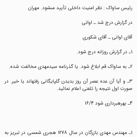
رئیس ساواک : نظر امنیت داخلى تأیید مى‏شود. مهران
در گزارش درج شد ـ اوانى
آقاى اوانى ـ آقاى شکورى
1ـ در گزارش روزانه درج شود.
2ـ به ساواک قم ابلاغ شود. یا گذرنامه سیدمهدى مخالفت شده.
3ـ و آیا آن عده عصر آن روز بدیدن گلپایگانى رفته‏اند یا خیر. در
صورت اول نتیجه را تلفنى اعلام نمائید.
4ـ بهره‏بردارى شود 16/4
1ـ مهندس مهدى بازرگان در سال 1278 هجرى شمسى در تبریز به