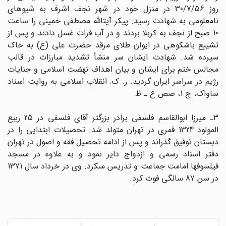
روز 30/7/56 در منزل خود در شهر نجف اشرف به شیوه‏اى
نامعلومى به شهادت رسید. پیکر آیت‏اللّه‏ مصطفى خمینى را ساعت
10 صبح از نجف به کربلا بردند و در آب فرات غسل دادند و پس از
تشییع باشکوهى در ایوان طلاى مرقد حضرت على (ع) به خاک
سپرده شد. شهادت ایشان سر منشأ تشدید مبارزات در قالب
مجالس ختم براى ایشان و بیان اهداف نهضت اسلامى و جنایات
رژیم در سراسر ایران گردید. ر. ک: انقلاب اسلامى به روایت اسناد
ساواک، ج 1، صص غ ـ ظ
3ـ میرزا ابوالقاسم فلسفى برادر بزرگتر آقاى فلسفى در 25 ربیع
المولود 1324 قمرى در تهران متولد شد. تحصیلات ابتدایى را در
دبستان توفیق گذراند و پس از ادامه تحصیل فقه و اصول در تهران
دفتر اسناد رسمى و ازدواج دایر نمود و به علاوه در مسجد
فیلسوفها امامت جماعت و تدریس مى‏کرد. وى در خرداد سال 1371
در سن 87 سالگى فوت کرد.