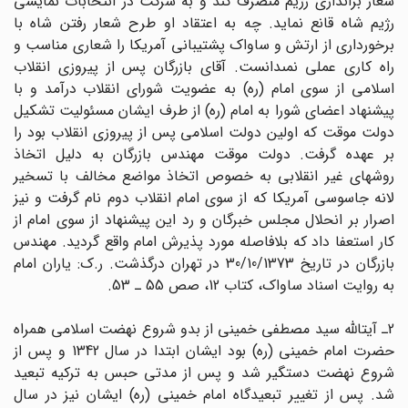
شعار براندازى رژیم منصرف کند و به شرکت در انتخابات نمایشى
رژیم شاه قانع نماید. چه به اعتقاد او طرح شعار رفتن شاه با
برخوردارى از ارتش و ساواک پشتیبانى آمریکا را شعارى مناسب و
راه کارى عملى نمى‏دانست. آقاى بازرگان پس از پیروزى انقلاب
اسلامى از سوى امام (ره) به عضویت شوراى انقلاب درآمد و با
پیشنهاد اعضاى شورا به امام (ره) از طرف ایشان مسئولیت تشکیل
دولت موقت که اولین دولت اسلامى پس از پیروزى انقلاب بود را
بر عهده گرفت. دولت موقت مهندس بازرگان به دلیل اتخاذ
روشهاى غیر انقلابى به خصوص اتخاذ مواضع مخالف با تسخیر
لانه جاسوسى آمریکا که از سوى امام انقلاب دوم نام گرفت و نیز
اصرار بر انحلال مجلس خبرگان و رد این پیشنهاد از سوى امام از
کار استعفا داد که بلافاصله مورد پذیرش امام واقع گردید. مهندس
بازرگان در تاریخ 30/10/1373 در تهران درگذشت. ر.ک: یاران امام
به روایت اسناد ساواک، کتاب 12، صص 55 ـ 53.
2ـ آیت‏اللّه‏ سید مصطفى خمینى از بدو شروع نهضت اسلامى همراه
حضرت امام خمینى (ره) بود ایشان ابتدا در سال 1342 و پس از
شروع نهضت دستگیر شد و پس از مدتى حبس به ترکیه تبعید
شد. پس از تغییر تبعیدگاه امام خمینى (ره) ایشان نیز در سال