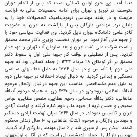
دنیا آمد. وى جزو اولین کسانى است که پس از اتمام دوران
متوسطه در تبریز و تهران براى ادامه تحصیلات عالى به فرانسه
عزیمت و در رشته مهندسى ترمودینامیک تحصیلات خود را به
پایان برد. مهندس بازرگان پس از بازگشت به ایران به عضویت
کادر علمى دانشگاه تهران نایل گردید. وى فعالیت سیاسى خود را
از جبهه ملى آغاز نمود. در دوران نخست وزیرى دکتر محمد مصدق
ریاست شرکت ملى نفت ایران و بعد سازمان آب تهران را عهده‏دار
گردید. پس از تعطیلى و توقف کار جبهه ملى اول با سقوط دکتر
مصدق بر اثر کودتاى 28 مرداد 1332 از جمله کسانى بود که جبهه
ملى دوم را تأسیس و در سال 1334 به دلیل فعالیتهاى سیاسى
دستگیر و زندانى گردید. به دنبال ایجاد اختلاف در جبهه ملى دوم
به دلیل عدم عکس‏العملى مناسب این جبهه در قبال ارتحال مرحوم
آیت‏اللّه‏ العظمى بروجردى در سال 1340 وى به همراه مرحوم آیت‏اللّه‏
طالقانى، دکتر یداللّه‏ سحابى، رحیم عطایى، منصور عطایى، عباس
سمیعى و حسن نزیه از جبهه ملى دوم کناره گرفته و نهضت آزادى
ایران را تأسیس نمودند. در سال 1342 سران نهضت آزادى دستگیر
و مهندس بازرگان و مرحوم آیت‏اللّه‏ طالقانى به 10 سال زندان محکوم
شدند. لیکن پس از سپرى شدن 6 سال مهندس بازرگان آزاد گردید.
مهندس بازرگان از جمله اندیشمندانى است که در آثار و نوشته‏هاى