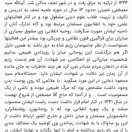
1344 از ترکیه به عراق رفت و در شهر نجف ساکن شد. آیت‏اللّه‏ سید
مصطفى خمینى حدود 13 سال در حوزه علمیه نجف به تدریس و
تألیف و تربیت طلاب علوم دینى مشغول بود و در کنار فعالیت‏هاى
علمى خود با انقلابیون مسلمان مرتبط بود و گاه تدارک آنان از
ناحیه ایشان صورت مى‏گرفت. روحیه انقلابى وى مشوق بسیارى از
مبارزان براى فراگیرى فنون نظامى و چریکى بود بیشتر این فعالیتها
نمى‏توانست از نظر جاسوسان رژیم شاه به دور باشد به همین دلیل
اگر هم درگذشت این روحانى مبارز را رویدادى طبیعى بدانیم
شخصیت مبارزاتى او انعکاسى جز شهادت آن هم بدست رژیم
شاه در اذهان مردم متبادر نمى کرد هر چند خاطرات به جاى مانده
از آن زمان نیز دلالت بر شهادت ایشان دارد. حجت‏الاسلام سید
محمود دعایى در این مورد مى‏گوید : با علائمى که روى پوست بدن
وجود داشت مشخص بود که مرگ طبیعى نبوده و ناشى از یک
مسمومیت است... و از آنجا که حاج آقا مصطفى از شروع نهضت
در سال 1341 در کنار امام قرار داشت دست راست ایشان محسوب
مى‏شد و یک چهره انقلابى بود که با روحانیون، روشنفکران،
دانشجویان مسلمان و مبارز داخل و خارج کشور ارتباط داشت از
این رو ساواک با به شهادت رساندن وى کوشید یک مخالف جدى
را از سر راه رژیم برداشته و امام را تنها بگذارد و نهایتا ایشان در