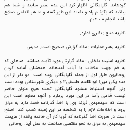
کرده‏اند. گلپایگانى اظهار کرد این عده عصر مى‏آیند و شما هم
بیائید که بگوئیم رادیو بغداد این طور گفته و ما هر اقدامى صلاح
باشد انجام مى‏دهیم.
نظریه منبع : نظرى ندارد.
نظریه رهبر عملیات : مفاد گزارش صحیح است. مدرس
نظریه امنیت داخلى : مفاد گزارش مورد تأیید مى‏باشد. عده‏اى که
به قم جهت ملاقات با آیات آمده‏اند هدفشان آماده کردن
روحانیون طراز اول از جمله گلپایگانى بوده است. دو نفر از این
عده یکى میرزا ابوالقاسم فلسفى3 و دیگرى شهرستانى بوده است
ولى آنچه استنباط مى‏شود گلپایگانى تحت هیچ عنوان حاضر
نیست قدمى رأسا در این مورد بردارد و آنچه معلوم است این
است که سیدمهدى فرزند وى با اخذ گذرنامه قصد دارد به عراق
برود و اطلاعات لازم را به شخصه در این زمینه کسب کند. اصلح
است در صورت اخذ گذرنامه که گویا کار آن خاتمه یافته از عزیمت
سیدمهدى به عراق به نحو مقتضى ممانعت به عمل آید. روحانى