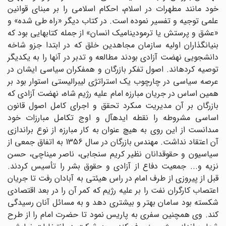
خود مانند مطهرات در اسلام، احکام اسلامى را بر مبناى قوانین
علمى توجیه و تفسیر نموده است. در کتاب دیگر «راه طى شده» و
«عشق و پرستش یا ترمودینامیک انسان» از جمله کتابهایى بود که
بنیانگذاران اولیه سازمان مجاهدین خلق که در ابتدا جزو شاخه
دانشجویى نهضت آزادى بودند مطالعه و تدبر در آنها را به یکدیگر
توصیه کرده‏اند. اصول تفکر بازرگان و همفکران سیاسى ایشان در
عرصه سیاسى در چارچوب یک استراتژى لیبرالیستى استوار بود بر
همین اساس در جریان مبارزه امام علیه رژیم شاه، نهضت آزادى که
بازرگان بر آن مدیریت مى‏کرد تحقق و اجراى کامل اصول قانون
اساسى مشروطه را نقطه ایده‏آل و اوج تکامل مبارزات خود
مى‏دانست از این روى به هیچ عنوان به کار مبارزه از نوع براندازى
آن اعتقاد نداشت. مهندس بازرگان در سال 1356 به اتفاق جمعى از
سیاسیون و حقوقدانان نظیر کریم سنجابى، ناصر میناچى، حسن
نزیه و... جمعیت دفاع از آزادى و حقوق بشر را تأسیس کردند.
قبل از پیروزى از طرف امام در راس هیئتى به آبادان رفت تا جریان
اعتصاب کارگران نفت را بر علیه رژیم که کمر آن را در بعد اقتصادى
شکسته بود سامان بهتر و بیشترى دهد و به مسائل آنان رسیدگى
کند. وى همچنین سفرى به پاریس نمود تا حضرت امام را از طرح