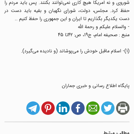
شوروى و نه امریکا هیچ کارى نمى‌توانند بکنند. پس باید مردم را
حفظ کرد. مجلس، دولت، شوراى نگهبان و بقیه باید دست در
دست یکدیگر بگذاریم تا ایران و این جمهورى را حفظ کنیم ..
- والسلام علیکم و رحمة اللَّه‌
منبع : صحیفه امام، ج‌19، ص: 42تا 45
(1)- اسلام ماقبل خودش را مى‌پوشاند (و نادیده مى‌گیرد).
پایگاه اطلاع رسانی و خبری جماران
مطالب مرتبط