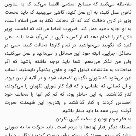
ملاحظه مى‌کنید که مصالح‌ اسلامى اقتضا مى‌کند که به عناوین
ثانوى عمل کنید، به آن عمل کنید، گاهى مى‌بینید که باید نخست
وزیر در کارى دخالت کند که اگر دخالت نکند به ضرر اسلام است،
به او اجازه دهید عمل کند. ضرورت اقتضا مى‌کند که نخست وزیر
فلان کار را انجام دهد که از کس دیگرى بر نمى‌آید،شما باید سعى
کنید که نگویند مى‌خواهید در تمام کارها دخالت کنید، حتى در
مسائل اجرایى. البته خود این مسائل را مى‌دانید و عمل مى‌کنید،
ولى من تذکر مى‌دهم. شما باید توجه داشته باشید که اگر
مباحثات به مناقشات تبدیل شود و جلوى یکدیگر بایستید، اسباب
این مى‌شود که شوراى نگهبان تضعیف شود و در آتیه از بین برود.
و آن کسانى که علمایى را که قبلًا کار شوراى نگهبان را مى‌کردند،
کنار گذاشتند، به این خاطر بود، که کم کم آنها را مخالف خود
احساس کردند و کنار گذاشتند و بتدریج این شیطنت صورت
گرفت. پس همه ما باید بیدار باشیم .
به فکر مردم بودن و سخت گیرى نکردن.
مسئله دیگر رفتار نهادها با مردم است. باید حرکت ما به صورتى
باشد که مردم بفهمند که اسلام براى درست کردن زندگانى دنیا و