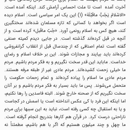
آخرت آمده است تا ملت احساس آرامش کند. اینکه آمده است:
«الاسْلامُ یَجُبُّ ماقَبْلَهُ» (1) این یک امر سیاسى است. اسلام دیده
است اگر بخواهد با کسانى که تازه مسلمان شده‌اند سختگیرى
کند، هیچ کس به اسلام رونمى آورد. «جُبّ ماقَبل» کرده است و از
آنچه در قبل کرده‌اند گذشته است. در جایى دیدم کمیته صنفى
گفته است تمام اصنافى که از چندسال قبل از انقلاب گرانفروشى
کرده‌اند باید بیایند و مجازات شوند. این بر خلاف اسلام و رضاى
خداست. ماباید این قدر سخت نگیریم و به فکر مردم باشیم. مردم
ما خیلى زحمت کشیده‌اند. مردم عادى غیر از طبقه مرفه هستند.
مردم عادى ما اسلام را پیاده کرده‌اند و تمام زحمات حکومت را
متحمل مى‌شوند. پس ما باید بسیار به فکر مردم باشیم و بر آنان
سخت نگیریم که از صحنه خارج شوند. البته فاسدین را رها نکنیم،
اما اینکه این فرد با کى عکس انداخته‌ است یا اسمش در کجاست
و یا به استقبال چه کسى رفته است، نباید به این سببها براى مردم
ناراحتى درست کرد. در قرآن هم کارها بتدریج انجام گرفته است.
ما چهل و چند میلیون هستیم که اگر با هم باشیم، مطمئناً نه