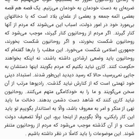
ضربه‌اى‌ به دست خودمان به خودمان مى‌زنیم. یک قصه هم قصه
بعضى ائمه جمعه و بعضى از علماى بلاد است که با دخالتهاى
بى‌مورد خود در امور دولت، اسباب این مى‌شوند که مردم از آنها
کنار گیرند. اگر مردم از روحانیون کنار گیرند، موجب مى‌شود که
روحانیون شکست بخورند، و اگر روحانیون شکست بخورند،
جمهورى اسلامى شکست مى‌خورد. این مطلب را بارها گفته‌ام که
روحانیون باید وضعى ارشادى داشته باشند، نه اینکه بخواهند
حکومت کنند. کارى نباید بکنیم که مردم بگویند اینها دستشان به
جایى نمى‌رسید، حالا که رسید دیدید این‌طور شدند. استبداد دینى
خود تهمتى است که از کنارش نباید گذشت. رادیوها مرتب از آن
سخن مى‌گویند و ما را به خودکامگى متهم مى‌کنند. روحانیون
نباید کارى کنند که شاهد دست دشمن بدهند. دخالت ما باید
نهى از منکر و امر به معروف باشد، والّا به استاندار بگوییم تو باید
این کار رابکنى، والّا بگوییم از اینجا برو، این اولًا تضعیف دولت
است و از آن گذشته موجب مى‌شود که مردم از روحانیون متنفر
شوند. این موضوعات را باید کاملًا در نظر داشته باشیم .