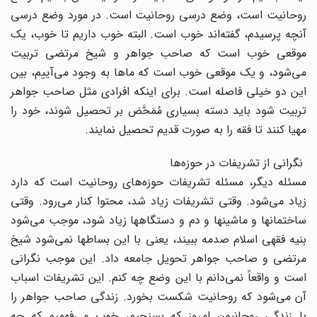
روحانیت است، وضع درسى روحانیت است. در مورد وضع درسى
آنچه پرسیدم، گفته‌اند خوب است. البته خوب داریم تا خوب، یک
موقعى خوب است که صاحب جواهر و شیخ مرتضى تربیت
مى‌شود، و یک موقعى خوب است که ماها به وجود مى‌آییم، بین
این دو خیلى فاصله است. براى اینکه افرادى مثل صاحب جواهر
تربیت شود باید دسته بسیارى مُمَحَّض بر تحصیل شوند، خود را
مهیا کنند تا فقه را به صورت قدیم تحصیل نمایند.
نگرانى از تشریفات در حوزه‌ها
مسئله دیگر، مسئله تشریفات حوزه‌هاى روحانیت است که دارد
زیاد مى‌شود. وقتى تشریفات زیاد شد، محتوا کنار مى‌رود. وقتى
ساختمانها و ماشینها و دم و دستگاهها زیاد شود، موجب مى‌شود
بنیه فقهى اسلام صدمه ببیند، یعنى با این بساطها نمى‌شود شیخ
مرتضى و صاحب جواهر تحویل جامعه داد. این موجب نگرانى
است و واقعاً نمى‌دانم با این وضع چه کنم. این تشریفات اسباب
آن مى‌شود که روحانیت شکست بخورد. زندگى صاحب جواهر را
با زندگى روحانیون امروز که بسنجیم، خوب مى‌فهمیم که چه