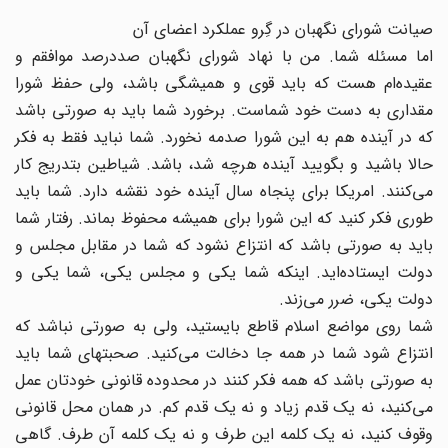
صیانت شوراى نگهبان در گِرو عملکرد اعضاى آن
اما مسئله شما. من با نهاد شوراى نگهبان صددرصد موافقم و
عقیده‌ام هست که باید قوى و همیشگى باشد، ولى حفظ شورا
مقدارى به دست خود شماست. برخورد شما باید به صورتى باشد
که در آینده هم به این شورا صدمه نخورد. شما نباید فقط به فکر
حالا باشید و بگویید آینده هرچه شد، باشد. شیاطین بتدریج کار
مى‌کنند. امریکا براى پنجاه سال آینده خود نقشه دارد. شما باید
طورى فکر کنید که این شورا براى همیشه محفوظ بماند. رفتار شما
باید به صورتى باشد که انتزاع نشود که شما در مقابل مجلس و
دولت ایستاده‌اید. اینکه شما یکى و مجلس یکى، شما یکى و
دولت یکى، ضرر مى‌زند.
شما روى مواضع اسلام قاطع بایستید، ولى به صورتى نباشد که
انتزاع شود شما در همه جا دخالت مى‌کنید. صحبتهاى شما باید
به صورتى باشد که همه فکر کنند در محدوده قانونى خودتان عمل
مى‌کنید، نه یک قدم زیاد و نه یک قدم کم. در همان محل قانونى
وقوف کنید، نه یک کلمه این طرف و نه یک کلمه آن طرف. گاهى