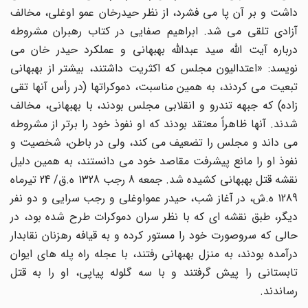
داشت و بر آن پا می فشرد، از نظر حیدرخان عمو اوغلی، مخالف
آزادی تلقی می شد. ابراهیم صفایی در کتاب رهبران مشروطه
درباره آیت الله سید عبدالله بهبهانی و عملکرد حیدر خان می
نویسد: «اعتدالیون مجلس که اکثریت داشتند، بیشتر از بهبهانی
تبعیت می کردند، به همین مناسبت، دموکراتها (در رأس آنها تقی
زاده) که جبهه تندرو و انقلابی مجلس بودند، با بهبهانی، مخالف
شدند. آنها ظاهراً معتقد بودند که او نفوذ خود را برتر از مشروطه
می داند و مجلس را تضعیف می کند، ولی در باطن، شخصیت و
نفوذ او را مانع پیشرفت مقاصد خود می دانستند، به همین دلیل
نقشه قتل بهبهانی کشیده شد. جمعه 8 رجب 1328 ه.ق/ 24 تیرماه
1289 ه.ش، در آغاز شب، حیدر عمواوغلی و رجب سرایی و دو نفر
دیگر، طبق نقشه ای که با نظر سران دموکرات طرح شده بود، در
حالی که سروصورت خود را مستور کرده و به قیافه رهزنان نقابدار
درآمده بودند، به منزل بهبهانی رفتند، با عجله راه پله های ایوان
تابستانی را پیش گرفتند و با سه گلوله پیاپی، او را به قتل
رساندند.