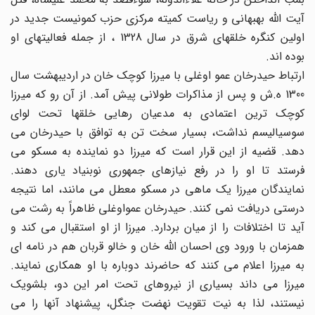
آیت الله بهبهانی و ریاست کمیته مرکزی حزب کمونیست جدید در
اولین کنگره خلقهای شرق در سال 1328 ، از جمله فعالیتهای او
بوده اند.
ارتباط حیدرخان عمو اوغلی با میرزا کوچک خان در اردیبهشت سال
1300 ه.ش و پس از مذاکرات طولانی پیش آمد. از آن رو که میرزا
کوچک ترین اعتمادی به مدعیان رهایی خلقها تحت لوای
سوسیالیسم نداشت، بسیار سخت تن به توافق با حیدرخان می
دهد. قضیه از این قرار است که میرزا دو نماینده به مسکو می
فرستد تا او را در رفع نیازهای جمهوری نوبنیاد یاری دهند.
نمایندگان میرزا یک ماهی در مسکو معطل می مانند، اما نتیجه
درستی دریافت نمی کنند. حیدرخان عمواوغلی ظاهراً به رشت می
آید تا اختلافات را از میان بردارد. میرزا از او استقبال می کند و
همزمان با ورود وی احسان الله خان و خالو قربان هم در نامه ای
به میرزا اعلام می کنند که حاضرند دوباره با او همکاری نمایند.
میرزا می داند بسیاری از نیروهای تحت امر این دو، بلشویک
نیستند، لذا به نیت تقویت نهضت جنگل، پیشنهاد آنها را می