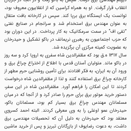
انقلاب قرار گرفت. او به همراه کراسین که از انقلابیون معروف بود،
توانست یک ایستگاه برق برپا کند. سپس در کارخانه بافت متقال
به عنوان مهندس برق استخدام شد و سرانجام در صنایع نفتی
”تقی اف“ در سمت سرمکانیک به کار پرداخت. در این دوران بود
که حزب اجتماعیون به رهبری نریمانف در باکو تشکیل و حیدرخان
به عضویت کمیته مرکزی آن برگزیده شد.
سال 1317 ه.ق بود که مظفرالدین شاه سفری به اروپا کرد و سه روز
در باکو ماند. متولیان آستان قدس با اطلاع از اختراع چراغ برق و
ورود آن به ایران، به فکر افتادند برای تأمین روشنایی حرم مطهر از
کارخانه چراغ برق استفاده کنند و لذا از مظفرالدین شاه درخواست
کردند تا این امکان را فراهم آورد. مظفرالدین شاه در این سفر،
دستور خرید موتور برق برای حرم را صادر کرد و از آنجا که در میان
مسلمانان مهندس چراغ برق بسیار کم بود، مسلمانان باکو،
حیدرخان عمو اوغلی را به وی معرفی کردند. البته احمد کسروی
معتقد بود که حیدرخان به دلیل آن که تحصیلات مهندسی برق
داشت، به دعوت رضایوف از بازرگانان تبریز و پس از خرید ماشین