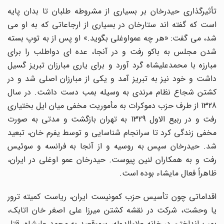
تأثیرگذاری حیدرخان بر بسیاری از مشروطه طلبان تا بدان پایه
است که گفته اند ستارخان در بسیاری از ارجاعاتی که به او می
شد، می گفت: «هر چه عمواوغلی بگوید.» او پس از به توپ بسته
شدن مجلس به باکو رفت و در آنجا، عده ای دواطلب را برای
مبارزه با محمدعلیشاه گرد آورد و برای یاری مبارزان تبریز گسیل
داشت و خود نیز به تبریز آمد و یکی از مبارزان اصلی شد و در
کشتن شجاع نظام مرندی به وسیله بمب دست داشت. در سال
1328 از طرف حزب دموکرات به مأموریت مخفی میان ایل بختیاری
رفت و در ربیع الاول 1329 به تهران بازگشت و مدتی به صورت
مخفی زندگی کرد تا سرانجام شناسایی و توسط یفرم خان، تبعید
شد. حیدرخان سپس به روسیه و از آنجا به فرانسه و سوئیس
رفت و به همکاران لنین پیوست. حیدرخان عمو اوغلی در ایران،
ظاهراً فعال مایشاء بوده است.
اقداماتی چون تأسیس حزب کمونیست ایران، ریاست کمیته ترور
یا وحشت، شرکت در نقشه کشتن میرزا علی اصغر خان اتابک،
بمب انداختن در خانه علاءالدوله، سوءقصد به محمد علیشاه، قتل