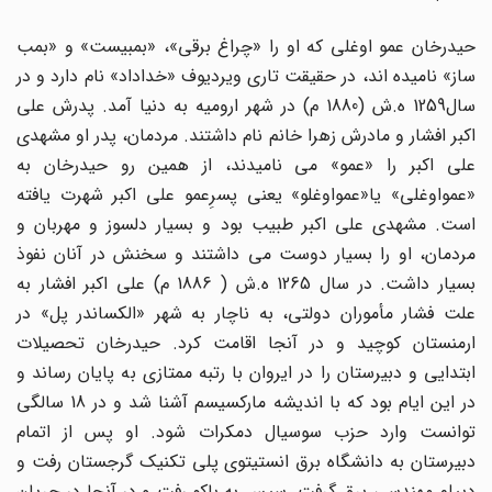
حیدرخان عمو اوغلی که او را «چراغ برقی»، «بمبیست» و «بمب
ساز» نامیده اند، در حقیقت تاری ویردیوف «خداداد» نام دارد و در
سال1259 ه.ش (1880 م) در شهر ارومیه به دنیا آمد. پدرش علی
اکبر افشار و مادرش زهرا خانم نام داشتند. مردمان، پدر او مشهدی
علی اکبر را «عمو» می نامیدند، از همین رو حیدرخان به
«عمواوغلی» یا«عمواوغلو» یعنی پسرِعمو علی اکبر شهرت یافته
است. مشهدی علی اکبر طبیب بود و بسیار دلسوز و مهربان و
مردمان، او را بسیار دوست می داشتند و سخنش در آنان نفوذ
بسیار داشت. در سال 1265 ه.ش ( 1886 م) علی اکبر افشار به
علت فشار مأموران دولتی، به ناچار به شهر «الکساندر پل» در
ارمنستان کوچید و در آنجا اقامت کرد. حیدرخان تحصیلات
ابتدایی و دبیرستان را در ایروان با رتبه ممتازی به پایان رساند و
در این ایام بود که با اندیشه مارکسیسم آشنا شد و در 18 سالگی
توانست وارد حزب سوسیال دمکرات شود. او پس از اتمام
دبیرستان به دانشگاه برق انستیتوی پلی تکنیک گرجستان رفت و
دیپلم مهندسی برق گرفت. سپس به باکو رفت و در آنجا در جریان