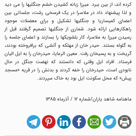
کرده اند، از بین ببرد. میرزا زبانه کشیدن خشم جنگلیها را می دید
و لذا پیشنهاد داد در ملاسرا در یک فرسخی رشت، جلساتی بین
اعضای کمیساریا و جنگلیها تشکیل و برای معضلات موجود
راهکارهایی ارائه شود. شماری از جنگلیها تصمیم گرفتند قبل از
رسیدن میرزا به ملاسرا، کار بلشویکها را بسازند و اعضای جلسه را
به گلوله بستند. حیدر خان از مهلکه و آتشی که برافروخته بودند،
گریخت و به پسیخان رفت. معین الرعایا، حیدرخان را به ایل الیان
فرستاد. افراد ایل وقتی که دانستند که نهضت جنگل در حال
نابودی است، حیدرخان را خفه کردند و بدنش را در قریه «مسجد
پیش» که محل سکونت ایل بود به خاک سپردند.
ماهنامه شاهد یاران/شماره 12 / آذرماه 1385