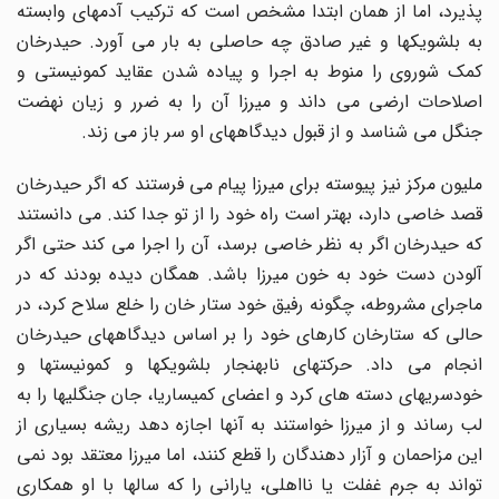
پذیرد، اما از همان ابتدا مشخص است که ترکیب آدمهای وابسته
به بلشویکها و غیر صادق چه حاصلی به بار می آورد. حیدرخان
کمک شوروی را منوط به اجرا و پیاده شدن عقاید کمونیستی و
اصلاحات ارضی می داند و میرزا آن را به ضرر و زیان نهضت
جنگل می شناسد و از قبول دیدگاههای او سر باز می زند.
ملیون مرکز نیز پیوسته برای میرزا پیام می فرستند که اگر حیدرخان
قصد خاصی دارد، بهتر است راه خود را از تو جدا کند. می دانستند
که حیدرخان اگر به نظر خاصی برسد، آن را اجرا می کند حتی اگر
آلودن دست خود به خون میرزا باشد. همگان دیده بودند که در
ماجرای مشروطه، چگونه رفیق خود ستار خان را خلع سلاح کرد، در
حالی که ستارخان کارهای خود را بر اساس دیدگاههای حیدرخان
انجام می داد. حرکتهای نابهنجار بلشویکها و کمونیستها و
خودسریهای دسته های کرد و اعضای کمیساریا، جان جنگلیها را به
لب رساند و از میرزا خواستند به آنها اجازه دهد ریشه بسیاری از
این مزاحمان و آزار دهندگان را قطع کنند، اما میرزا معتقد بود نمی
تواند به جرم غفلت یا نااهلی، یارانی را که سالها با او همکاری