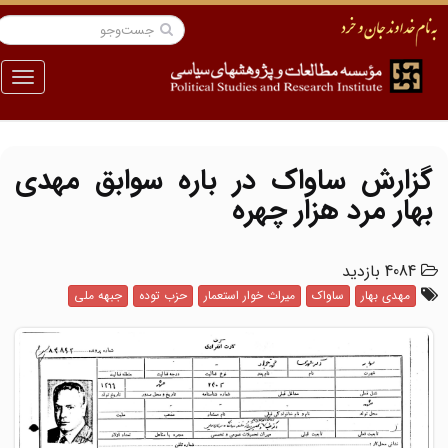
منو
گزارش ساواک در باره سوابق مهدی
بهار مرد هزار چهره
4084 بازدید
مهدی بهار
ساواک
میراث خوار استعمار
حزب توده
جبهه ملی