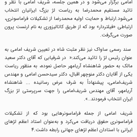
امامی برگزار می‌شود و در همین جلسه، شریف امامی با نظر و
تائید مستقیم محمدرضا به ریاست لژ بزرگ ایرانیان انتخاب
می‌شود.ارتباط و حمایت اولیه محمدرضا از تشکیلات فراماسونری،
ارتباطی «فیلتردار» بود که از طریق کاتالیزوری به نام ارنست پرون
صورت می‌گرفت.
سند رسمی ساواک نیز نظر مثبت شاه در تعیین شریف امامی به
عنوان رئیس لژ را تائید می‌کند:« در شرفیابی که آقای دکتر سعید
مالک به حضور شاهنشاه آریامهر حاصل نموده، به منظور ریاست
یکی از آقایان دکتر منوچهر اقبال، دکتر سیدحسن امامی و مهندس
شریف‌امامی، پیشنهاداً به شرف عرض رسانیده ... شاهنشاه
آریامهر، آقای مهندس شریف‌امامی را جهت سرپرستی لژ بزرگ
ایران انتخاب فرمودند…».
شریف امامی از جمله فراماسونرهایی بود که از تشکیلات
فراماسونری حقوق دریافت می‌کرد و به‌عنوان استاد اعظم لژهای
ایرانی با استادان اعظم لژهای جهانی رابطه داشت.۴