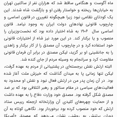
ماه آگوست و هنگامی ساقط شد که هزاران نفر از ساکنین تهران
به خیابان‌ها ریخته و خواستار رفتن او و بازگشت شاه شدند. این
یک کودتای نظامی نبود زیرا هیچگونه تغییری در قانون اساسی و
چارچوب قانونی نهادهای دولت ایران به وجود نیامد. قانون
اساسی سال ۱۹۰۶ به شاه اختیار داده بود که نخست‌وزیران را
منصوب و یا برکنار کند. در این مورد نیز شاه از اختیارات قانونی
خود استفاده کرد و در چارچوب آن مصدق را از کار برکنار و زاهدی
را به جانشینی او بر گزید‌، لیکن مصدق در برابر آن فرمان قانونی
مقاومت کرد و سرانجام به وسیله مردم از جای کنده شد.
البته ارتش نقش برجسته‌ای در پشتیبانی از مردم به عهده گرفت‌،
لیکن تنها زمانی پا به میدان گذاشت که خیزش ملت آغاز شده
بود. در آن زمان پدر من در ارتش فعال نبود و نقش او محدود به
فعالیت‌های سیاسی در مقام سناتور و رهبر ائتلافی بود که بر ضد
مصدق شکل گرفته بود. مصدق خود وزارت دفاع را به عهده داشت
و از حمایت چهره‌های کلیدی آن وزارتخانه ازجمله رییس ستاد
ارتش که خود منصوب کرده بود برخوردار بود. نگاهی کوتاه به آن
دوران پرتنش به روشنی نشان می‌دهد که مصدق «آمریکا