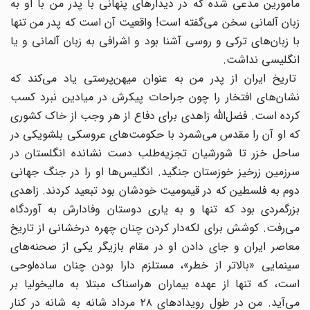
مامورین مدعی شده که در دیدارهای پنهانی با پدر من با او به
زبان آلمانی سخن می‌گفته است! واقعیت آن است که پدر من تنها
با زبان‌های ترکی و روسی آشنا بود و اشرافی به زبان آلمانی و یا
انگلیسی نداشت.
تاریخ ایران از پدر من به عنوان میهن‌پرستی یاد می‌کند که
نشان‌های افتخار را چون جراحات پیکرش در میادین نبرد کسب
کرده است. فضل‌الله زاهدی برای دفاع از هر وجب از خاک کشوری
که او آن را مقدس می‌شمرد با حکومت‌های عروسکی بلشویکی در
ساحل خزر تا شورشیان تجزیه‌طلب دست نشانده انگلستان در
سرزمین زرخیز خوزستان جنگید. انگلیس‌ها او را در جنگ جهانی
دوم به فلسطین که در قیمومیت خودشان بود تبعید کردند. زاهدی
بزرگمردی بود که تنها و به یاری دوستان وفادارش به آوردگاه
می‌رفت. کوشش برای لکه‌دار کردن چنان چهره درخشانی از تاریخ
معاصر ایران و جای دادن او در مقام بازیگر یکی از صحنه‌های
سینمایی «بالا‌تر از خطر»‌، مستلزم دارا بودن چنان ساده‌لوحی
است‌، که تنها از عهده بیماران هراسناک مبتلا به مالیخولیا بر
می‌آید. من در طول رویداد‌های ٢٨ مرداد شانه‌ به ‌شانه در کنار