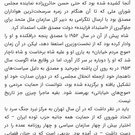
آنجا کشیده شده بود که حتی حسن حائری‌زاده نماینده مجلس
شورای ملی که تا آن هنگام در زمره سرسخت‌ترین هواداران
مصدق بود با ارسال تلگرامی به دبیر کل سازمان ملل متحد برای
جلوگیری از «استبداد فزاینده» دولت مصدق طلب استمداد کرد.
شاه پیش از آن در سال ١٩۵٢ با مصدق پنجه درافکنده و او را
وادار کرده بود که از نخست‌وزیری استعفا دهد‌، لیکن در آن زمان
«موج مردم خیابان» به یاری او و علیه شاه برخاست و شاه ناچار
شد که او را دوباره بر سر کار آورد‌، اما در وقایع ماه اگوست سال
١٩۵٣ در به روی آن پاشنه نچرخید و مصدق به دلیل سیاست‌های
ناهنجار خود ازجمله انحلال مجلسی که در دوران صدارت خود او
تشکیل یافته و برگزیده شده بود‌، نتوانست از حمایت مردمی و
«موج‌های خیابانی» بهره‌مند شود. بقیه ماجرا چیزی جز تاریخ
نیست.
باید در نظر داشت که در آن سال تهران به مرکز نبرد جنگ سرد با
اتحاد شوروی که از حمایت همه جانبه حزب توده ایران – که
اختیار بیش از چهار سازمان سیاسی و چهار روزنامه عمده را در
دست داشت – در آمده بود. بدیهی است که در چنان فضایی