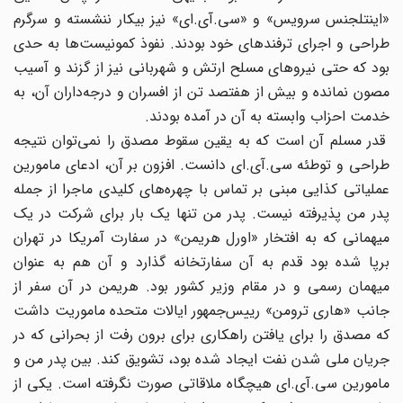
«اینتلجنس سرویس» و «سی.آی.‌ای» نیز بیکار ننشسته و سرگرم
طراحی و اجرای ترفندهای خود بودند. نفوذ کمونیست‌ها به حدی
بود که حتی نیروهای مسلح ارتش و شهربانی نیز از گزند و آسیب
مصون نمانده و بیش از هفتصد تن از افسران و درجه‌داران آن‌، به
خدمت احزاب وابسته به آن در آمده بودند.
قدر مسلم آن است که به یقین سقوط مصدق را نمی‌توان نتیجه
طراحی و توطئه سی.آی.‌ای دانست. افزون بر آن‌، ادعای مامورین
عملیاتی کذایی مبنی بر تماس با چهره‌های کلیدی ماجرا از جمله
پدر من پذیرفته نیست. پدر من تنها یک بار برای شرکت در یک
میهمانی که به افتخار «اورل هریمن» در سفارت آمریکا در تهران
برپا شده بود قدم به آن سفارتخانه گذارد و آن هم به عنوان
میهمان رسمی و در مقام وزیر کشور بود. هریمن در آن سفر از
جانب «هاری ترومن» رییس‌جمهور ایالات متحده ماموریت داشت
که مصدق را برای یافتن راهکاری برای برون رفت از بحرانی که در
جریان ملی شدن نفت ایجاد شده بود، تشویق کند. بین پدر من و
مامورین سی.آی.‌ای هیچگاه ملاقاتی صورت نگرفته است. یکی از