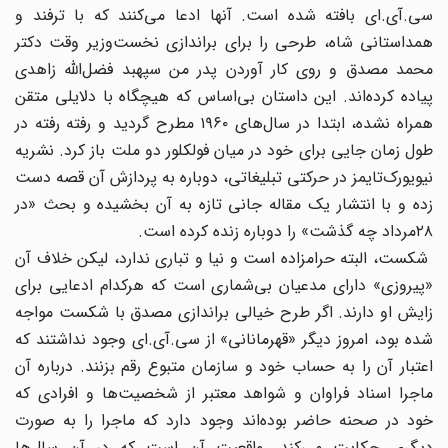
سی.آی.‌ای بافته شده است. آنها ادعا می‌کنند که با ترفند و
همداستانی شاه، طرحی را برای براندازی نخست‌وزیر وقت دکتر
محمد مصدق و روی کار آوردن پدر من سپهبد فضل‌الله زاهدی
پیاده کرده‌اند. این داستان بی‌اساس که هیچگاه با دلایلی متقن
همراه نشده‌، ابتدا در سال‌های ۱۹۶۰ مطرح گردید و رفته رفته در
طول زمان جایی برای خود در میان فولکلور دو ملت باز کرد. نشریه
نیویورک‌تایمز در حرکتی تبلیغاتی‌، دوباره به پردازش آن قصه دست
زده و با انتشار یک مقاله جانی تازه به آن بخشیده و بحث «در
٢٨مرداد چه گذشت» را دوباره زنده کرده است.
شکست‌، البته حرامزاده است و نیا و تباری ندارد‌، لیکن خلاف آن
«پیروزی» دارای مدعیان بی‌شماری است که هرکدام ادعایی برای
زایش او دارند. اگر طرح خیالی براندازی مصدق با شکست مواجه
شده بود‌، امروز دیگر «قهرمانانی» از سی.‌آی.‌ای وجود نداشتند که
اعتبار آن را به حساب خود و سازمان متبوع رقم بزنند. درباره آن
ماجرا اسناد فراوان و شواهد معتبر از شخصیت‌ها و افرادی که
خود در صحنه حاضر بوده‌اند وجود دارد که ماجرا را به صورت
دیگری حکایت می‌کند. واقعیت آن است که در آن سال‌ها