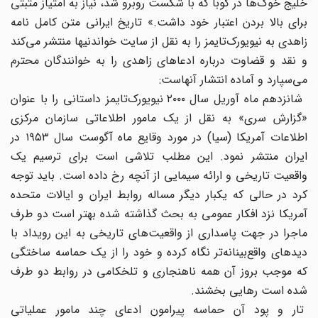
خلیج خوک‌ها در کوبا که با شکست روبرو شد‌، نیاز به امتیاز مثبتی
برای بالا بردن اعتبار خود داشت.» تاریخ ایرانی متن کامل نامه
زاهدی به نیویورک‌تایمز را به نقل از سایت خواندنیها منتشر می‌کند
و نقد و قضاوت درباره ادعاهای زاهدی را به خوانندگان محترم
می‌سپارد و آماده انتشار آنهاست:
شانزدهم ماه آوریل سال ۲۰۰۰ نیویورک‌تایمز داستانی را با عنوان
«گزارش سری» به نقل از یک مامور اطلاعاتی سازمان مرکزی
اطلاعات آمریکا (سیا) در مورد وقایع ماه آگوست سال ١٩۵٣ در
ایران منتشر نمود. این مطلب تلاشی است برای ترسیم یک
واقعیت تاریخی و ارائه سیمایی از آنچه رخ داده است. باید توجه
کرد در حالی که یکبار دیگر مساله روابط ایران و ایالات متحده
آمریکا نزد افکار عمومی به بحث گذاشته شده بهتر است دو طرف
ماجرا در جهت پاسداری از واقعیت‌های تاریخی به این رویداد با
دید‌های واقع‌بینانه‌تر نگاه کرده و خود را از یک حماسه ساختگی
که موجب بروز آن همه ناهنجاری و تلخکامی در روابط دو طرف
شده است رهایی بخشند.
تار و پود آن حماسه پیرامون ادعای چند مامور عملیاتی