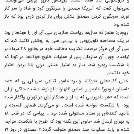
و دروغگویی یاد شده است. پروفسور باری روبین می‌نویسد:
نمی‌توان گفت که آمریکا مصدق را سرنگون کرد و شاه را سر کار
آورد‌، سرنگون کردن مصدق تلاش برای باز کردن دری بود که باز
شده بود.
ریچارد هلمز که سال‌ها ریاست سازمان سی.آی.‌ای را عهده‌دار بود
در یک مصاحبه تلویزیونی با بی.بی.سی به روشنی تاکید کرد که
سی.آی.‌ای هرگز درصدد تکذیب دخالت خود در وقایع ٢٨ مرداد بر
نیامده‌، چون آن سازمان پس از عملیات خلیج خوک‌ها در کوبا که
با شکست روبرو شد‌، نیاز به امتیاز مثبتی برای بالا بردن اعتبار
خود داشت.
حتی گفته‌های «دونالد ویبر» مامور کذایی سی.آی.‌ای که همه
داستان نیویورک‌تایمز بر اساس اظهارات او نوشته شده حاکی از آن
است که «هر ماموریتی که به او و همکارانش در تهران واگذار شده
بود‌، با شکست مواجه شده است. او می‌گوید: فضای افسرده و
نا‌امید کننده‌ای بر ستاد مستولی شده بود … پیامی که در شب ١٨
به تهران ارسال شد حاوی این نکته بود که طرح با شکست مواجه
شده و باید عملیات ضد مصدق متوقف گردد.» مصدق در روز ١٩