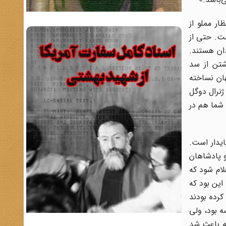
ار مملو از
ت. حتی از
دان هستند.
شتن از سد
هان نساخته
ر خیابان منتظر چه هستند؟ در ماه مه 1968 وفاداران به ژنرال دوگل
 شما هم در
ایدار است.
و پادشاهان
لام شود که
این بود که
ر کرده بودند
ه بود، ولی
ته باعث شد