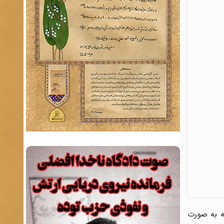
2 نوامبر 1978 (29 آبان‌ماه 1357) که به صورت