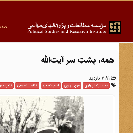
صفح
همه، پشتِ سر آیت‌الله
7191 بازدید
محمدرضا پهلوی
فرح پهلوی
امام خمینی
انقلاب اسلامی
نشریه نو