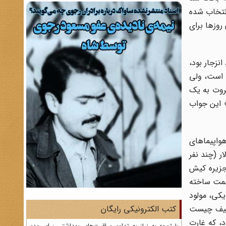
انتخاب شده
 که آن روزها برای
نزجار بود،
ن زیاد است، ولی
ثروت به یک
» این جواب
واپیماهای
ر (چند نفر
 جزیره کیش
زحمت ساخته
کی، مولود
کلیف چیست
کتب الکترونیکی رایگان
د، که غارت