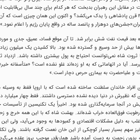
شت در مقابل این رهبران بدبخت که هر کدام برای چند سال بی‌قابلیت 
بودند احساس غرور و تبختر کند، در حالی که خودش تاریخ 25 قرن پادشاهی را یدک می‌کشد؟ و اکنون این همان چیزی است
ن:«جشن‌های دوهزار و پانصد ساله در واقع پایان رژیم را اعلام نمود.»
 بعد قیمت نفت شش برابر شد. تا آن موقع فساد، عمیق، جدی و مورد ا
ل تحمل نبود. از بعد از سال 1974 کثافتکاری‌ها بیش از حد وسیع و گسترده شده بود. بالا کشیدن یک میلیو
 ثروت شاه نمی‌توانست احتیاج به پول بیشتری داشته باشد. ازدیاد 
رسد. آیا در اتهاماتی که به او زده‌اند غلو نشده است؟ «متأسفانه خیر
یست و علیاحضرت به بیماری حرص دچار است.»
افراد خاندان سلطنت ساخته شده است که با اروپا فقط به وسیله ه
زی که نظیرش در دنیا دیده نشده دسترسی داشتند. فقط چهار میلیارد دلا
یش در آنجا سرمایه‌گذاری شده بود. اخیراً یک تکنیسین از تأسیسات
ز رطوبت فوق‌العاده خراب شده‌اند. بهشت شاه که با این همه خرج و 
لب به دلیل مشکلات اقتصادی و کمبودها به وجود می‌آید، ولی این ی
نیز سهم بسیار بسیار کوچکی از این خان نعمت گرفته باشند. ولی ت
 که بدون زحمت به دست آمده باشد همان‌قدر موجب بروز عقده می‌گرد