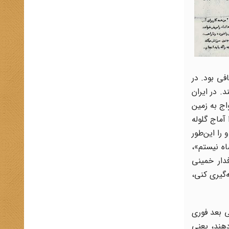
ی بود. در
. در ایران
اج به زمین
آماج گلوله
را این‌طور
ه نیستم»،
دار خمینی
گیری کنی،
ی بعد فوری
دهند، یعنی