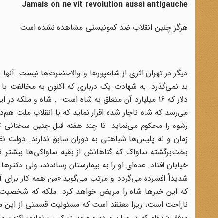
Jamais on ne vit revolution aussi antigauche
هرگز چنین انقلاب ضد کمونیستی مشاهده نشده است
دیگر در تهران اثری از شاهپورها و والاحضرت‌ها نیست. آنها همه
دلار که 16 میلیارد آن متعلق به شاه است-
.
شاه و ملکه در ایر
می‌رسد که شاه ناچار شده اقرار نماید که با انقلاب ملت هم
رشوه را محکوم می‌نماید. تا چند هفته قبل چنین سخنانی ک
زمان و نه پلیس‌ها شباهتی به دوران سابق ندارند. دولت نظ
بخت‌برگشته ساواک که گناهانش از بقیه ساواکی‌ها بیشتر
خیابان افتاد. عده‌ای او را به بیمارستان رساندند، ولی دکتر
شدیداً افسرده می‌گردد و مرتب می‌گوید:«من همه کار برای آن
که این خبرها شاه را مریض خواهد کرد. ملکه که شخصیت اس
ناراحت است، زیرا معتقد است که مسئولیت قسمتی از این ما
موفق شده‌ام که در میان مردم محبوبیت کسب نمایم؛ اکنون می‌ف