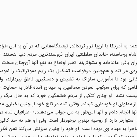
 به آمریکا یا اروپا فرار کرده‌اند. تبعیدگاه‌هایی که در آن به این افر
ان باقی مانده‌اند و مشوّش‌ند. تغیر اوضاع به نفع آنها آن‌چنان سخت و
‌دردی می‌کند و هم‌چنین درخواست تشکیل یک رژیم دموکراتیک را نموده
افی بود تا مأمورین ساواک به تفتیش و دستگیری ناطق بپردازند، ول
امی که برای سرکوب نمودن مخالفین به میدان آمده قادر به حمایت ا
 نیست نشد. او چنان کتکی از مردم خشمگین خورد که به حال مرگ ر
ها از مداوای او خودداری کردند. وقتی شاه در کاخ خود از چنین اخباری م
ها انجام دادم و آنها این‌طور به من جواب می‌دهند.» اطرافیان شاه در
توارتر دارد از روحیه بهتری برخوردار است ولی او هم به حد کافی 
جرا به عهده وی بوده است. او خود را چنین سرزنش می‌کند:«من فکر 
همم که آنچه را که باید انجام می‌دادم نداده‌ام و این هم نتیجه‌اش می