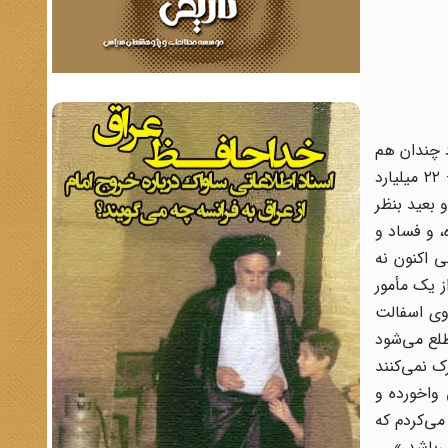
اد چندان هم
بد نمی‌گذرد. به شهادت یک درباری که اکنون به مخالفت با شاه برخاسته، خاندان سلطنتی ایران ثروتمندترین مردم دنیا هستند - ۲۲ میلیارد
 بعید بنظر
، و فساد و
ی اکنون نه
ز یک مأمور
وی اسفالت
طلع می‌شود
ک نمی‌کنند
واخورده و
می‌کردم که
‌باشد.»