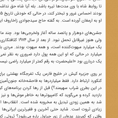
تا روابط شاه با وی مدت‌ها تیره باشد. بله آیا شاه حق ندا
او به ارمغان آورده است. به گفته حاج سیدجوادی زاخاروف ایرا
جشن‌های دوهزار و پانصد ساله آغاز ولخرجی‌ها بود. چند ماه
ولی هنوز غیرقاب
یک میلیارد مبهوت‌کننده است، و همه مبهوت بودند. مردی با
میلیارد در حالی که او این همه پول دارد ضروری به نظر نمی‌
یک درباری بود «اعلیحضرت به رقم کمتر از میلیارد راضی ن
بر روی جزیره کیش در خلیج فارس یک تفرجگاه بهشتی برای 
کنکورد ارتباط دارد. فقط میلیاردرها به فاحشه‌خانه جنون‌آمی
در این بطری شراب سهیمند؟) قبل از رها کردن برنامه‌های ک
بازدید کرده و می‌گوید که کامپیوترها به خاطر موش‌ها و نی
شد به همین زودی تبدیل به مخروبه شده است. انقلاب‌ها اغ
زیادی ثروت است. شاید حتی آخرین و فقیرترین ایرانی‌ها 
وقتی که کمربند عده‌ای از زور چپاول پاره می‌شود؟ ثروتی