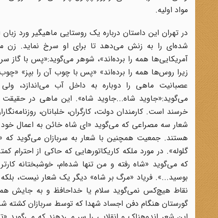
مواد اولیه.
در تهران این داستان درباره یک روستایی ماهیگیر ورد زبان
شده‌ای را به زنش می‌دهد تا برای او سرخ نماید. زن می‌
آمریکایی‌ها همه را برده‌اند»، شوهر می‌گوید:«پس با گاز س
زیرا روس‌ها همه را برده‌اند» «پس با چوب آن را بپز» «چوب ر
عصبانیت ماهی را دوباره به داخل آب می‌اندازد، ولی
می‌گوید:«جاوید شاه...جاوید شاه». این ماهی در حقیقت 
خرسند است. کارمندان دولت، کارگران، خلبانان، روزنامه‌نگارا
شعار سه مصراعی که می‌گوید «ای شاه خائن به اعمال خود ب
هستند. جمعیت همچنین با شعار به سربازان می‌گوید که «ما
گلوله». در مورد ملکه کاریکاتورهایی که حاکی از احترام ک
که می‌گوید «شاه رفته و من تنها شده‌ام، خوشبختانه کارتر
بوسید...». فریاد «مرگ بر شاه» دیگر یک شعار نیست، بلک
نقاط هیچ‌کس نمی‌گوید سلام یا خداحافظ و به جایش همه 
گورستان هنگام دفن اجساد شهدا که توسط سربازان کشته شده
این شعر اندوهناک و انقلابی را سر می‌دهند که می‌گوید «