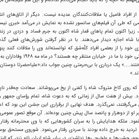
ز افراد فامیل یا ملاقات‌کنندگان عدیده نیست. دیگر از اتاق‌های انتظ
وصی که طی آن فیلم‌های سانسور نشده به نمایش در می‌آمد خبری نیس
زیرا اکنون تمام پاهای قمار شاه اکنون به جرم فساد و دزدی در زن
 با شاه اجازه دیدار می‌دهند. با در نظر گرفتن شورش‌های فعلی گذ
د را از بعضی افراد کلّه‌شق که توانسته‌اند وی را ملاقات کنند پن
است:«کجا هستند دوستان ما؟ آنها برای نشان دادن همبستگی خود با ما د
داختند....» یک درباری با بی‌حرمتی چنین جواب داد:«علیاحضرتا دوستان
ند.»
ی که روی کاخ متروک شاه را کفنی از یخ می‌پوشاند. سعادت چه‌قدر ناپ
ود. بیش از هفت سال از زمانی که به دعوت شاه، تمام رؤسای جمهور 
ن می‌گرفتند، نمی‌گذرد. هدف نهایی از برقراری این جشن این بود که اع
و از دوهزار و پانصد سال پیش چنین بوده‌اند. آن موقع تصور عمومی 
شده اطمینان نمود. ملکه هدایایش را به سران کشورهایی که با وی محترمانه رفتا
تردید به خرج داده بودند با سردی رفتار می‌نمود. شوروی مستحق بوس
ر جشن‌ها و ولخرجی‌ها نداشت، در برابر شاه ایران زانو نزد، که الب