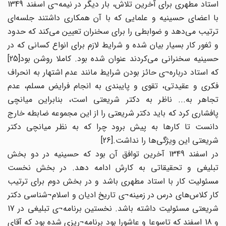
استاد مطهری برای آخرین تلاش، بار دیگر در نیمه¬ی اسفند 1349
با اعضای حسینیه و علمایی که با آن همکاری داشتند جلسه‌ای
ترتیب می‌دهد و ضوابطی را برای سخنران تعیین می‌کند که حدود
و ثغور کار بسیار بیان شده و شرایط لازم برای انواع کسانی که در
حسینیه سخنرانی می‌کردند عنوان شده بود. کاملا روشن بود[25]
که استاد درباره¬ی حائز بودن شرایط مانند عدم اشتهار به انحراف
فکری و عقیدتی، تقوی و پایبندی به انجام فرایض مسلم، عدم
تجاهر به... ناظر به دکتر شریعتی است، بنابراین میانچی
پافشاری کرد که باید دکتر شریعتی را از این مجموعه ضابطه خارج
دانست تا کارها به پیش برود چرا که به نظر میانچی دکتر
شریعتی این ویژگی‌ها را نداشت.[26]
در اسفند 1349 آخرین توافق آن بود که حسینیه در دو بخش
تبلیغی و تحقیقاتی به کارش ادامه دهد. در بخش نخست
مسئولیت کار با استاد مطهری باشد و در بخش دوم برای ترتیب
کار کلاس‌های درس در زمینه¬ی تاریخ ادیان و اسلام¬شناسی دکتر
شریعتی مسئولیت داشته باشد. نخستین برنامه¬ی تبلیغی در 17
و 18 اسفند که تاسوعا و عاشورا بود برنامه¬ریزی شده بود که آقای