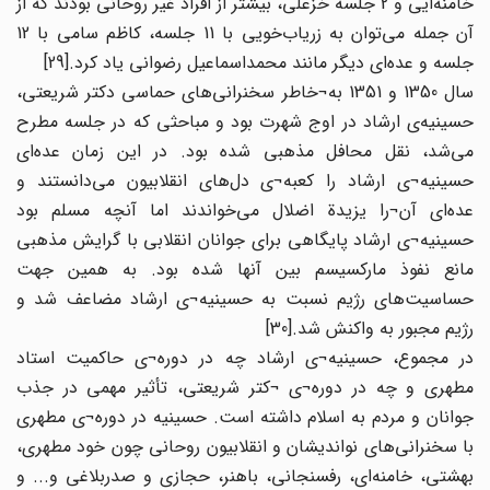
خامنه‌ایی و 2 جلسه خزعلی، بیشتر از افراد غیر روحانی بودند که از
آن جمله می‌توان به زریاب‌خویی با 11 جلسه، کاظم سامی با 12
جلسه و عده‌ای دیگر مانند محمداسماعیل رضوانی یاد کرد.[29]
سال 1350 و 1351 به¬خاطر سخنرانی‌های حماسی دکتر شریعتی،
حسینیه‌ی ارشاد در اوج شهرت بود و مباحثی که در جلسه مطرح
می‌شد، نقل محافل مذهبی شده بود. در این زمان عده‌ای
حسینیه¬ی ارشاد را کعبه¬ی دل‌های انقلابیون می‌دانستند و
عده‌ای آن¬را یزیدة اضلال می‌خواندند اما آنچه مسلم بود
حسینیه¬ی ارشاد پایگاهی برای جوانان انقلابی با گرایش مذهبی
مانع نفوذ مارکسیسم بین آنها شده بود. به همین جهت
حساسیت‌های رژیم نسبت به حسینیه¬ی ارشاد مضاعف شد و
رژیم مجبور به واکنش شد.[30]
در مجموع، حسینیه¬ی ارشاد چه در دوره¬ی حاکمیت استاد
مطهری و چه در دوره¬ی ¬کتر شریعتی، تأثیر مهمی در جذب
جوانان و مردم به اسلام داشته است. حسینیه در دوره¬ی مطهری
با سخنرانی‌های نواندیشان و انقلابیون روحانی چون خود مطهری،
بهشتی، خامنه‌ای، رفسنجانی، باهنر، حجازی و صدربلاغی و... و