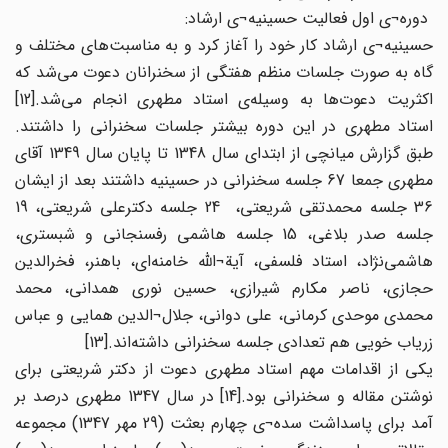
دوره¬ی اول فعالیت حسینیه¬ی ارشاد:
حسینیه¬ی ارشاد کار خود را آغاز کرد و به مناسبت‌های مختلف و
گاه به صورت جلسات منظم هفتگی از سخنرانان دعوت می‌شد که
اکثریت دعوت‌ها به وسیله‌ی استاد مطهری انجام می‌شد.[12]
استاد مطهری در این دوره بیشتر جلسات سخنرانی را داشتند.
طبق گزارش میانچی از ابتدای سال 1348 تا پایان سال 1349 آقای
مطهری جمعا 67 جلسه سخنرانی در حسینیه داشتند بعد از ایشان
36 جلسه محمدتقی شریعتی، 24 جلسه دکترعلی شریعتی، 19
جلسه صدر بلاغی، 15 جلسه هاشمی رفسنجانی و شبستری،
هاشمی‌نژاد، استاد فلسفی، آیة¬الله خامنه‌ای، باهنر، فخرالدین
حجازی، ناصر مکارم شیرازی، حسین نوری همدانی، محمد
محمدی موحدی کرمانی، علی دوانی، جلال¬الدین همایی و عباس
زریاب خویی هم تعدادی جلسه سخنرانی داشته‌اند.[13]
یکی از اقدامات مهم استاد مطهری دعوت از دکتر شریعتی برای
نوشتن مقاله و سخنرانی بود.[14] در سال 1347 مطهری درصد بر
آمد برای پاسداشت سده¬ی چهارم بعثت (29 مهر 1347) مجموعه