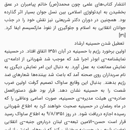
انتشار کتاب‌های علمی چون محمد(ص) خاتم پیامبران در عمق
بخشیدن به ایدئولوژی اسلامی بین نسل جوان بسیار اثر گذارده
بود. همچنین در دوران دکتر شریعتی نیز نقش خود را در جذب
جوانان انقلابی به اسلام و جلوگیری از نفوذ مارکسیسم ایفا کرد.
[31]
تعطیل شدن حسینیه ارشاد
اولین برخورد رژیم با حسینیه در آبان 1351 اتقاق افتاد. در حسینیه
نمایشنامه¬ی ابوذر اجرا شد که موجب شد شهربانی از ادامه¬ی
نمایش ممانعت به عمل آورد. به دنبال این امر نمایش دیگری به
نام سربداران روی صحنه آمد که باعث شد بیننده‌ها شعارهای ضد
رژیم بدهند. بدنبال این وقایع ساواک تصمیم گرفت اولین ضرب
شصت را به حسینیه نشان دهد. قرار بود طبق دستورالعمل
صادره¬ی هیئت مدیره¬ی حسینیه، صورت اسامی وعاظی را که
در ماه رمضان در حسینیه صحبت خواهند کرد به اطلاع شهربانی
رسیده اجازه دریافت شود. در روز 9/8/1351 به اطلاع ساواک رسید
قرار است حسن¬الامین تبعه¬ی لبنان درباره‌ی جنبه¬ی انقلابی
نهضت شیعی در حسینیه سخنرانی کند که نیروهای امنیتی از این