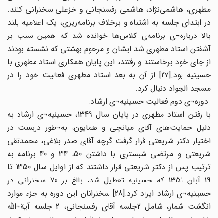
مطهری، هاشمی‌نژاد، هاشمی رفسنجانی و خزعلی سخنرانی کنند.
در ابتدای جلسه به اشتباه و برخلاف برنامه‌ریزی، یک اعلامیه بلند
بالا درباره¬ی برنامه‌ی کلاس‌ها خوانده شد که همین سبب بر
آشفتن استاد مطهری شد ایشان و مرحوم بهشتی که نشسته بودند
از جای خود برخاستند و رفتند، این پایان همکاری استاد مطهری با
حسینیه بود.[27] از آن به بعد استاد مطهری فعالیت خود را در
مسجد الجواد دنبال کرد.
دوره¬ی دوم فعالیت حسینیه¬ی ارشاد:
با رفتن استاد مطهری در پایان سال 1349، حسینیه¬ی ارشاد به
دلیل حمایت‌های آقای میانچی و همایون، به¬طور دربست در
اختیار دکتر شریعتی قرار گرفت گرچه آقای صدر بلاغی، محمدتقی
شریعتی و مرتضی شبستری با داشتن 50، 34 و 40 برنامه به
ترتیب پس از دکتر شریعتی قرار داشتند که از اوایل سال 1350 تا
19 آبان 1351 که حسینیه تعطیل شد، بالغ بر 70 سخنرانی در
حسینیه¬ی ارشاد ایراد کرد.[28] سخنرانان این دوره به جزء موارد
انگشت شمار، شامل 2جلسه آقای رفسنجانی، 2 جلسه آیة¬الله