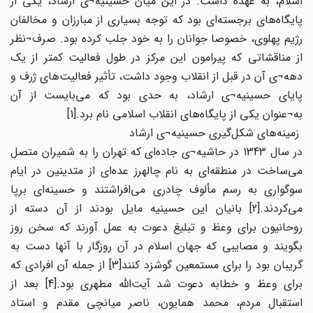
اسلام، به عهده داشت. در این میان حسینیه¬ی ارشاد، یکی از
پایگاه‌های برجسته‌ای بود که توجه بسیاری از مبارزان و مخالفان
رژیم پهلوی، خصوصا جوانان را به خود جلب کرده بود. صرف¬نظر
از مناقشاتی که پیرامون این مرکز در طول فعالیت کمتر از یک
دهه¬ی آن در قبل از انقلاب وجود داشت، تأثیر فعالیت‌های ژرف و
پایای حسینیه¬ی ارشاد، به حدی بود که می‌بایست از آن
به¬عنوان یکی از پایگاه‌های انقلاب اسلامی نام برد.[1]
زمینه‌های شکل‌گیری حسینیه¬ی ارشاد
در سال 1343 در حاشیه¬ی جاده‌ای که تهران را به شمیران متصل
می‌ساخت در منطقه‌ای به نام چالهرز عده‌ای از متدینین در ایام
سوگواری به رسم مألوف چادری می‌افراشتند و حسینه‌ای برپا
می‌کردند.[2] بانیان این حسینیه مایل بودند از آن دسته از
روحانیون برای وعظ و تبلیغ دعوت به عمل آورند که سخن روز
بگویند و مصایبی که جهان اسلام در آن روزگار با آنها دست به
گریبان بود را برای مستمعین گوشزد کنند[3] از جمله آن افرادی که
برای وعظ و خطابه دعوت شد آیت‌الله مطهری بود.[4] بعد از
استقبال مردم، محمد همایون، ناصر میانچی مقدم و استاد