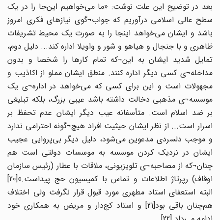
بعد در توضیح این علت نوشت: «ما می‌خواهیم این‌جا را در یک
سطح عالی اسلامی درآوریم که جواب¬گوی نیازهای فکری امروز
باشد و ایشان می‌خواهد اینجا را به صورت یک محیط تشریفات
ظاهری و با جنجال و هیاهو و شور و واویلا اداره کند... دلیل دوم،
تمایل شدید ایشان به این¬که تمام کارها را شخصا و بدون
مداخله¬ی کسی دیگر اداره کنند. منطق ایشان مملو از اکاذیب و
مجهولات است و این برای کسی که می‌خواهد در اداره¬ی یک
موسسه¬ی مذهبی دخالت داشته باشد عیبی بزرگ، بلکه تبلیغی
بر ضد اسلام است. متأسفانه عیب دیگر ایشان عدم تحفظ بر
اسرار است... از نظر ایشان حیثیت افراد هیچ¬گونه احترامی ندارد
و موجب دلسردی مدعوین می‌شود، دلیل دیگر بی‌پروایی عجیب
ایشان در نزدیک کردن موسسه به موسسات دولتی است هم‌
چنان¬که از مصاحبه¬ی تلویزیونی، ملاقات با عطار (رئیس سازمان
اوقاف) رپرتاژ اطلاعات و تماس با کمیسیون حج پیداست.»[20]
البته استعفای استاد مطهری مورد قبول قرار نگرفت ولی اختلاف
هم‌چنان باقی بود[21] و استاد کج‌دار و مریض به همکاری خود
ادامه می‌داد.[22]