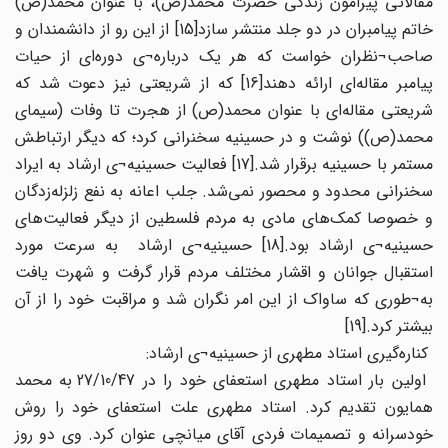
مقالاتی پیرامون زندگی حضرت محمد(ص)، با عنوان محمد(ص)
خاتم پیامبران در دو جلد منتشر سازد[15] از این رو از دانشمندان و
صاحب¬نظران خواست که هر یک درباره¬ی دوره‌ای از حیات
پیامبر مقاله‌ای ارائه دهند[16] که از شریعتی نیز دعوت شد که
شریعتی مقاله‌ای با عنوان محمد(ص) از هجرت تا وفات (سیمای
محمد(ص)) نوشت و در حسینیه سخنرانی کرد؛ که دیگر ارتباطش
مستمر با حسینیه برقرار شد.[17] فعالیت حسینیه¬ی ارشاد به ایراد
سخنرانی محدود و محصور نمی‌شد. جلب اعانه به نفع زلزله‌زدگان
و خصوصا کمک‌های مادی به مردم فلسطین از دیگر فعالیت‌های
حسینیه¬ی ارشاد بود.[18] حسینیه¬ی ارشاد به سرعت مورد
استقبال جوانان و اقشار مختلف مردم قرار گرفت و شهرت یافت
به¬طوری که ساواک از این امر نگران شد و مراقبت خود را از آن
بیشتر کرد.[19]
کناره‌گیری استاد مطهری از حسینیه¬ی ارشاد:
اولین بار استاد مطهری استعفای خود را در 27/10/47 به محمد
همایون تقدیم کرد. استاد مطهری علت استعفای خود را روش
خودسرانه و تصمیمات فردی آقای میانچی عنوان کرد. وی دو روز