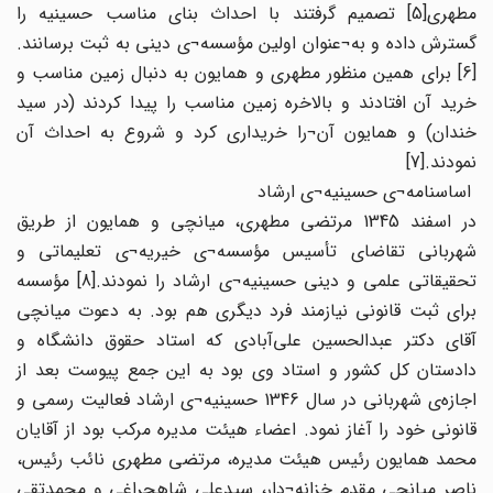
مطهری[5] تصمیم گرفتند با احداث بنای مناسب حسینیه را
گسترش داده و به¬عنوان اولین مؤسسه¬ی دینی به ثبت برسانند.
[6] برای همین منظور مطهری و همایون به دنبال زمین مناسب و
خرید آن افتادند و بالاخره زمین مناسب را پیدا کردند (در سید
خندان) و همایون آن¬را خریداری کرد و شروع به احداث آن
نمودند.[7]
اساسنامه¬ی حسینیه¬ی ارشاد
در اسفند 1345 مرتضی مطهری، میانچی و همایون از طریق
شهربانی تقاضای تأسیس مؤسسه¬ی خیریه¬ی تعلیماتی و
تحقیقاتی علمی و دینی حسینیه¬ی ارشاد را نمودند.[8] مؤسسه
برای ثبت قانونی نیازمند فرد دیگری هم بود. به دعوت میانچی
آقای دکتر عبدالحسین علی‌آبادی که استاد حقوق دانشگاه و
دادستان کل کشور و استاد وی بود به این جمع پیوست بعد از
اجازه‌ی شهربانی در سال 1346 حسینیه¬ی ارشاد فعالیت رسمی و
قانونی خود را آغاز نمود. اعضاء هیئت مدیره مرکب بود از آقایان
محمد همایون رئیس هیئت مدیره، مرتضی مطهری نائب رئیس،
ناصر میانچی مقدم خزانه¬دار، سیدعلی شاهچراغی و محمدتقی