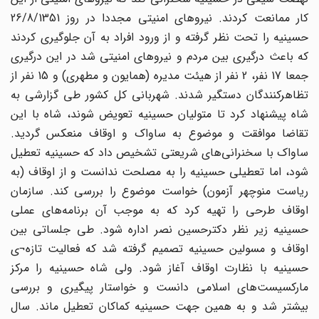
کار ممانعت کردند. نیروهای امنیتی مجددا در روز 26/8/1351
حسینیه را تحت نظر گرفته و از ورود افراد به آن جلوگیری کردند
که باعث درگیری بین مردم و نیروهای امنیتی شد در این درگیری
جمعا 17 نفر، 2 نفر از هیئت مدیره (همایون و مطهری) و 15 نفر از
تظاهرکنندگان دستگیر شدند. شهربانی کل کشور طی گزارشی به
شاه پیشنهاد کرد تا متولیان حسینیه تعویض شوند، شاه با این
تقاضا موافقت و موضوع به ساواک و اوقاف منعکس گردید.
ساواک با سخنرانی‌های شریعتی تشخیص داد که حسینیه تعطیل
شود، اما تعطیلی حسینیه را به مصلحت ندانست و از اوقاف (به
ریاست منوچهر آزمون) خواست موضوع را بررسی کند. سازمان
اوقاف طرحی را تهیه کرد که به موجب آن برنامه‌های عملی
حسینیه زیر نظر دکترحسین نصر اداره شود. طی جلساتی بین
اوقاف و مسولین حسینیه تصمیم گرفته شد که فعالیت تازه¬ی
حسینیه با نظارت اوقاف آغاز شود. ولی شاه حسینیه را مرکز
مارکسیست‌های اسلامی دانست و خواستار پیگیری و بررسی
بیشتر شد و به همین جهت حسینیه کماکان تعطیل ماند. سال