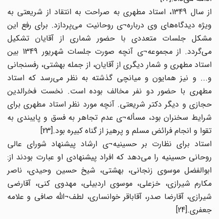
از سال 1349، استاد مطهری به صراحت به انتقاد از شریعتی به
ویژه دیدگاه‌های وی درباره¬ی روحانیت می‌پردازد. برای رفع این
مشکل جلسات متعددی با حضور شماری از آقایان تشکیل
می‌گردد. از مجموعه¬ی آنچه صورت جلسات شهریور 1349 بین
استاد مطهری و شمار دیگری از آقایان، از جمله بهشتی، رفسنجانی
و... و نیز همایون و میانچی گذشته به نظر می‌رسد که استاد
مطهری با حضور دو نفر مخالف بوده است. نخست فخرالدین
حجازی و دیگر دکتر شریعتی. آنچه مورد نظر استاد مطهری برای
شرایط سخنران بود، مسأله¬ی عدم تجاهر به فسق و پایبندی به
تقوا و انجام فرائض مسلم و پرهیز از گناه کبیره بود.[23]
استاد برای نظارت بر حسینیه¬ی ارشاد پیشنهاد شورای عالی
روحانی حسینیه را می‌دهد که افراد پیشنهادی او عبارت بودند از:
ابوالفضل موسوی زنجانی، بهشتی، شیخ حسین وحیدی، ناصر
مکارم شیرازی، خزعلی، موسوی اردبیلی، مهدوی کنی، آقارضی
شیرازی، آقارضا صدر، آقاباقر خوانساری، لطف¬الله صافی و علامه
جعفری.[24]