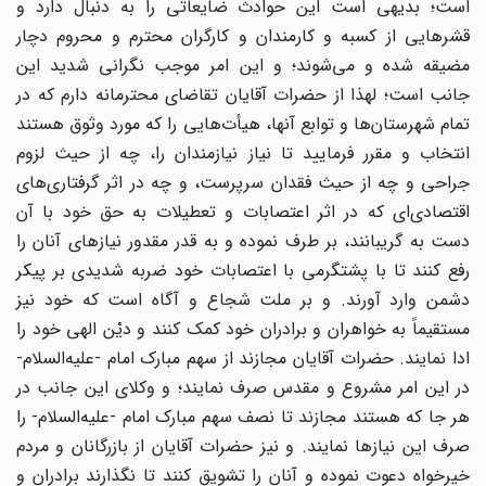
است؛ بدیهی است این حوادث ضایعاتی را به دنبال دارد و
قشرهایی از کسبه و کارمندان و کارگران محترم و محروم دچار
مضیقه شده و می‌شوند؛ و این امر موجب نگرانی شدید این
جانب است؛ لهذا از حضرات آقایان تقاضای محترمانه دارم که در
تمام شهرستان‌ها و توابع آنها، هیأت‌هایی را که مورد وثوق هستند
انتخاب و مقرر فرمایید تا نیاز نیازمندان را، چه از حیث لزوم
جراحی و چه از حیث فقدان سرپرست، و چه در اثر گرفتاری‌های
اقتصادی‌ای که در اثر اعتصابات و تعطیلات به حق خود با آن
دست به گریبانند، بر طرف نموده و به قدر مقدور نیازهای آنان را
رفع کنند تا با پشتگرمی با اعتصابات خود ضربه شدیدی بر پیکر
دشمن وارد آورند. و بر ملت شجاع و آگاه است که خود نیز
مستقیماً به خواهران و برادران خود کمک کنند و دیْن الهی خود را
ادا نمایند. حضرات آقایان مجازند از سهم مبارک امام -علیه‌السلام-
در این امر مشروع و مقدس صرف نمایند؛ و وکلای این جانب در
هر جا که هستند مجازند تا نصف سهم مبارک امام -علیه‌السلام- را
صرف این نیازها نمایند. و نیز حضرات آقایان از بازرگانان و مردم
خیرخواه دعوت نموده و آنان را تشویق کنند تا نگذارند برادران و