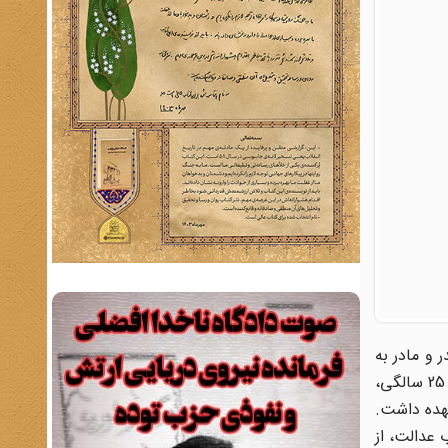
ه خلخال به دنیا آمد. در سال 1905 م به همراه پدر و مادر به
باکو رفت و در آن جا به تحصیل و کار پرداخت‌. در حوالی انقلاب روسیه (1917 م‌) به کمونیسم جلب شد. وی در سال 1918 در سن 25 سالگی‌،
یری روزنامه حریت را به عهده داشت‌.
ب عدالت‌، از