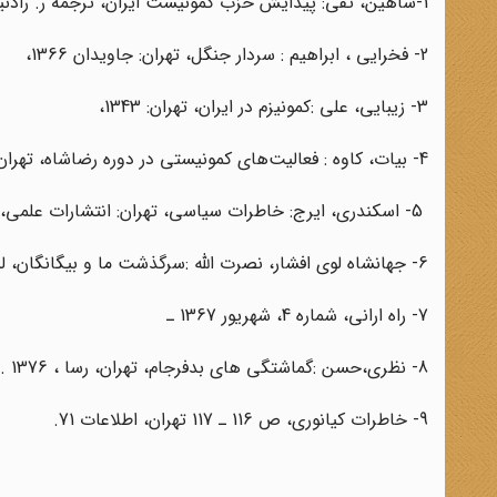
1-شاهین‌، تقی: پیدایش حزب کمونیست ایران‌، ترجمه ر. رادنیا، تهران: گونش‌، 1360،
2- فخرایی ، ابراهیم : سردار جنگل‌، تهران: جاویدان 1366،
3- زیبایی‌، علی :کمونیزم در ایران‌، تهران: 1343،
4- بیات، کاوه : فعالیت‌های کمونیستی در دوره رضاشاه‌، تهران‌: سازمان اسناد ملی ایران‌، 1370،
5- اسکندری‌، ایرج: خاطرات سیاسی‌، تهران‌: انتشارات علمی‌، 1368،
6- جهانشاه لوی افشار، نصرت الله :سرگذشت ما و بیگانگان‌، لندن‌: مرد امروز، 1367،
7- راه ارانی‌، شماره 4، شهریور 1367 ـ
8- نظری،حسن :گماشتگی های بدفرجام‌، تهران‌، رسا ، 1376 .
9- خاطرات کیانوری‌، ص 116 ـ 117 تهران‌، اطلاعات 71.