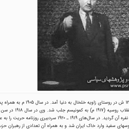
سید جعفرجوادزاده خلخالی مشهور به پیشه وری در سال 1272 ش در روستای زاوی
عضو کمیته مرکزی حزب عدالت و عضو دفتر روابط خارجی 5 نفره آن گردید. در سال‌های 1919 ـ 1920 سردب
ر جریان جنگ با روسهای سفید وارد خاک ایران شد و به همراه آن تعدادی از رهبران حز