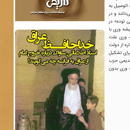
اکو رفت و سرانجام در 20 تیر ماه 1326 در یک سانحه اتومبیل به
دانند و در
 توده‌» در
یشه وری با
ه وری علت
ره از دولت
برای تشکیل
ی قدیمی حزب
ه وری بدون