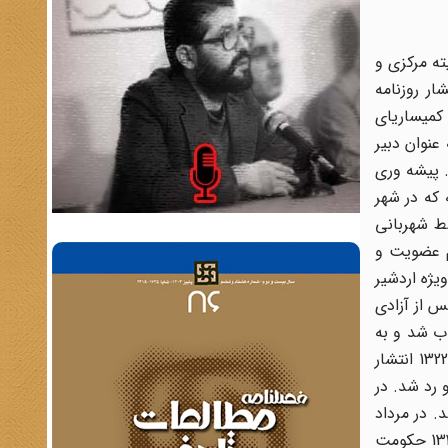
 کمیته مرکزی و
ار روزنامه
ستدار، سمت کمیساریای
نوان دبیر
. پیشه وری
ره ارومیه که در شهر
اً دبیر کمیته مرکزی و مسوول تشکیلاتی حزب در تهران شد. و در 6 دی ماه 1306 توسط شهربانی
فند 1318 در دادگاه جنایی به جرم عضویت و
 به ویژه اردشیر
 از آزادی
ب انتخاب شد و به
همراه ایرج اسکندری اولین مرامنامه حزب را نوشت ولی به علت اختلاف با اردشیر آوانسیان به زودی کناره گرفت‌. در خرداد سال 1322 انتشار
زه تبریز انتخاب گشت ولی در 23 تیر سال 1323 اعتبارنامه او رد شد. در
د شد. در مرداد
1324 روزنامه آژیر توقیف شد و پیشه وری به آذربایجان رفت و در شهریور 1324 فرقه دمکرات آذربایجان را بنیان گذارد و در 21 آذر 1324 حکومت