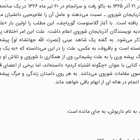
خودمختار فرقه را ایجاد کرد. پیشه وری در پی شکست فرقه در 21 آذر 1325 به ب
ذربایجان شوروی ـ نسبت می‌دهند و عامل آن را غلام‌یحیی دانشیان می‌
ته است‌. با آغاز گلاسنوست گورباچف‌، این مطلب را اولین بار «علی
یه نویسندگان آذربایجان شوروی اعلام داشت‌. علت این امر اختلاف پ
ذکر می‌شود. به گفته یک شاهد عینی (نصرت الله جهانشاه لو) پیش
سته است و باقروف‌، به عکس‌، علت را در این می‌دانسته که «به یک با
 مرگ پیشه وری را به علت پشیمانی وی از همکاری با شوروی و تلاش او 
یف کتابی با عنوان «چگونه اشتباه کردم‌» دانسته‌اند، اما برخی از اعضا
از سوی مقامات شوروی می‌دانند. به هر روی داستان زندگی و مرگ پیش
جام در هاله ای از ابهام باقی خواهد ماند.
ه نام داریوش‌، به جای مانده است‌.