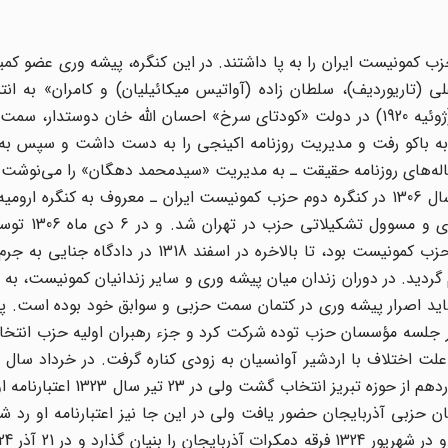
 بندر انزلی اولین کنگره حزب کمونیست ایران را به پا داشتند. در این کنگره‌، پیشه وری عضو
تاریوردیف‌)، سلطان زاده (آواتیس میکائیلیان‌) و کامران‌» به انتش
کامونیست ارگان حزب‌، در رشت پرداخت‌. او در مرداد 1299 (ژوئیه 1920) در دولت «کودتای سرخ‌» احسان الله خان دو
 باکو رفت و مدیریت روزنامه اکینجی را به دست داشت و سپس به ع
مقاله‌های روزنامه حقیقت ـ به مدیریت «سیدمحمد دهگان‌» را می‌نوشت‌
در سال 1304 رابط حزب کمونیست ایران و کمینترن بود. در سال 1306 در کنگره دوم حزب کمونیست ایران ـ معروف به کنگ
رستوف در نزدیکی مسکو برگزار شد، مجدد
دستگیر شد. او در تمام دوران زندان حتی منکر عضویت در حزب کمونیست بود، تا بالاخره در اس
انون 1310، به 10 سال زندان محکوم گردید. در دوران زندان میان پیشه وری و سایر زندانیان کمونیست‌،
ید اصرار پیشه وری در کتمان سمت حزبی و سوابق خود بوده است‌. پس
ال 1319 به کاشان تبعید شد. و سپس در مهرماه 1320 در جلسه مؤسسان حزب توده شرکت کرد و جزء رهبران اولیه حز
روزنامه آژیر را در تهران آغاز کرد. وی در انتخابات مجلس چهاردهم از حو
132) به عنوان نماینده سازمان حزبی آذربایجان حضور یافت ولی در این جا نیز اعتبارنامه او ر