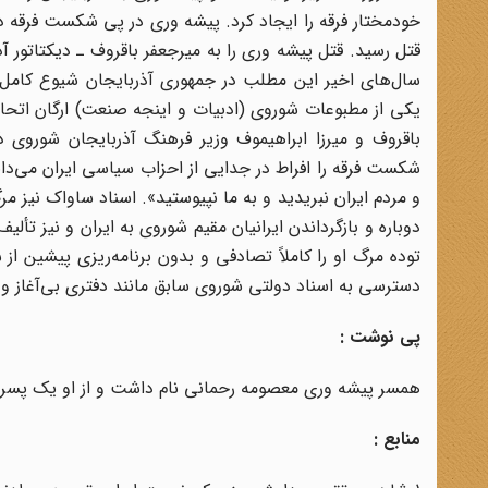
قتل رسید. قتل پیشه وری را به میرجعفر باقروف ـ دیکتاتور آ
سال‌های اخیر این مطلب در جمهوری آذربایجان شیوع کامل یاف
یکی از مطبوعات شوروی (ادبیات و اینجه صنعت‌) ارگان اتحاد
باقروف و میرزا ابراهیموف وزیر فرهنگ آذربایجان شوروی 
شکست فرقه را افراط در جدایی از احزاب سیاسی ایران می‌دان
و مردم ایران نبریدید و به ما نپیوستید». اسناد ساواک نیز
دوباره و بازگرداندن ایرانیان مقیم شوروی به ایران و نیز تأل
توده مرگ او را کاملاً تصادفی و بدون برنامه‌ریزی پیشین 
دسترسی به اسناد دولتی شوروی سابق مانند دفتری بی‌آغاز و ان
پی نوشت :
همسر پیشه وری معصومه رحمانی نام داشت و از او یک پسر، ب
منابع :