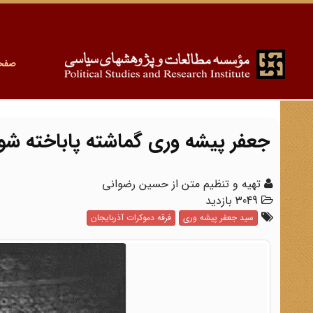
صفح
جعفر پیشه وری گماشته پاباخته شو
تهیه و تنظیم متن از حسین رضوانی
3049 بازدید
سید جعفر پیشه وری
فرقه دموکرات آذربایجان