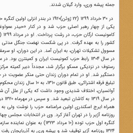
جمله پیشه وری‌، وارد گیلان شدند.
در 30 خرداد 1299 (22 ژوئن‌)1920 در
یکی از چهار رهبر اصلی حزب شد و در کنار «حیدر عمواوغلی (
کشور را به عهده گرفت‌. در پی شکست نهضت جنگل مدتی به
مسوول تشکیلات تهران‌، به ایران آمد. در این دوران‌، او سر
تبلیغ فرقه اشتراکی‌، طبق ق
آوانسیان‌، اختلاف شدیدی وجود داشت که یکی از علل آن شا
در س
کنگره اول حزب توده (10 مرداد 3