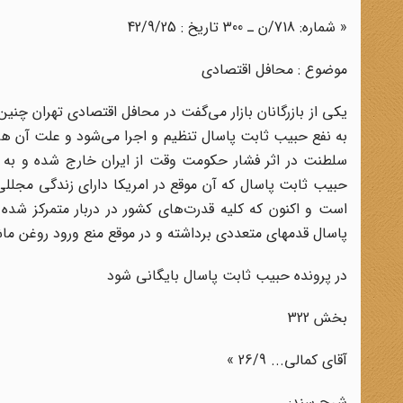
« شماره‌: 718/ن ـ 300 تاریخ : 42/9/25
موضوع : محافل اقتصادی
یکی از بازرگانان بازار می‌گفت در محافل اقتصادی تهران چنین
به نفع حبیب ثابت پاسال تنظیم و اجرا می‌شود و علت آن ه
سلطنت در اثر فشار حکومت وقت از ایران خارج شده و به امری
حبیب ثابت پاسال که آن موقع در امریکا دارای زندگی مجللی 
است و اکنون که کلیه قدرت‌های کشور در دربار متمرکز شده
پاسال قدمهای متعددی برداشته و در موقع منع ورود روغن ماشین یک قلم 24 میلیون تومان به حبیب ثابت پاس
در پرونده حبیب ثابت پاسال بایگانی شود
بخش 322
آقای کمالی‌... 26/9 »
شرح سند: