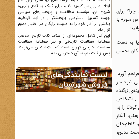
با توجه به نیاز به تداوم مراقبت‌های بهداشتی برای عدم
ابتلا به ویروس کووید 19 و برای کمک به قطع زنجیره
 چرا؟ برای
شیوع آن، مؤسسه مطالعات و پژوهش‌های سیاسی
جهت تسهیل دسترسی پژوهشگران در ایام قرنطینه
ر منور» با
بخشی از آثار خود را به صورت رایگان در اختیار عموم
نید:
قرار داد.
این آثار شامل مجموعه‌ای از اسناد، کتب تاریخ معاصر،
فصلنامه‌ مطالعات تاریخی و نیز فصلنامه مطالعات
یا به دست
سیاست خارجی تهران است که علاقه‌مندان می‌توانند
مکان احسن
پس از ثبت نام، به آن دسترسی یابند.
راهم آورد.
وزنامه‌ی رعد کسی نبود جز
ه‌ی زرگنده
شت. اشخاص
ودتا را به
منی، آبکار
، کاظم‌خان
محمد تدین،