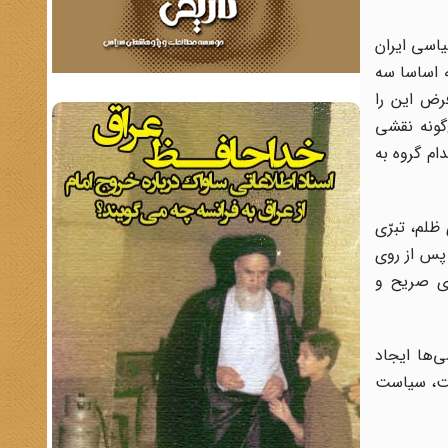
یاسی ایران
رد که اساسا سه
رض این را
گونه نقشی
ام گروه به
ظلم، تبرّی
پس از روی
ی صریح و
‌ها ایجاد
مت، سیاست