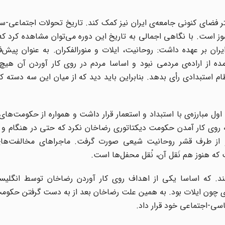
ر فضای کنونی جامعه‌ی ایران نیز کمک کند. تاریخ تحولات اجتماعی-س
1 تا 1930 بسیار مهم و عبرت‌آموز است. با نگاهی اجمالی به تاریخ این دوره می‌توان مشاهده ک
ان بر عهده داشت: روحانیت، ایلات و منورالفکران. به عنوان پیش‌ف
از اراده‌ی مردمی نبود و اساسا مردم در روی کار آوردن آن هیچ‌
م استبدادی رأی بدهد. بنابراین باید دید که از میان این سه دسته کد
مبارزه‌ی با استبداد و استعمار قرار داشت و همواره از حکومت‌های 
ه روی کار آمدن حکومت دیکتاتوری رضاخان نکرد که حتی در هنگام و 
و از طرف قشر روحانیت شیعی صورت گرفت. ماجراهای مخالفت‌ها
که هنوز هم نَقل آن،‌ نُقل محفل‌ها است
.
د. که اساسا یکی از اهداف روی کار آوردن رضاخان توسط انگلیسی
کزی چون ایلات بود. به همین علت رضاخان بعد از به دست گرفتن حکو
اسی-اجتماعی خود قرار داد
.