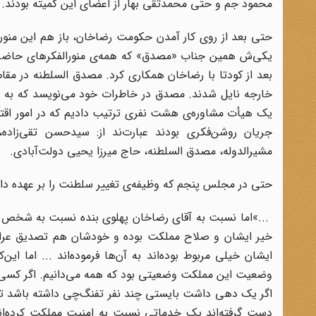
محمود جم و حتی محمدتقی بهار از اعضای این کمیته بودند
.
حتی بعد از روی کار آمدن حکومت رضاخان، باز هم این منورال
یکی‌ش همین جناب «مصدق» که همه‌ی منورالفکرهای حاضر، او 
بعد از کودتا با رضاخان همکاری کرد. مصدق السلطنه در مقام
خارجه نایل ‌شدند. مصدق در خاطرات خود می‌نویسد که به پی
یک هیأت مشاوره‌ی هشت نفری ترتیب دادیم که در امور اقت
جریان روشن‌فکری بودند عبارت‌ند از: سیدحسن تقی‌زاده
مشیرالدوله، مصدق السلطنه، حاج میرزا یحیی دولت‌آبادی
.
حتی در مجلس پنجم که وظیفه‌ی تغییر سلطنت را بر عهده 
«...
اما نسبت به آقای رضاخان پهلوی بنده نسبت به شخص ای
خیر ایشان و صلاح مملکت بوده و خودشان هم تصدیق عرایض 
ایشان خیلی مربوط بوده‌اند به آن‌ها فرموده‌اند ... اما ا
وضعیت این مملکت وضعیتی بود که همه می‌دانیم. اگر کسی 
اگر یک دهی داشت بایستی چند نفر تفنگ‌چی داشته باشد تا 
دست گرفته‌اند یک خدماتی نسبت به امنیت مملکت کرده‌اند