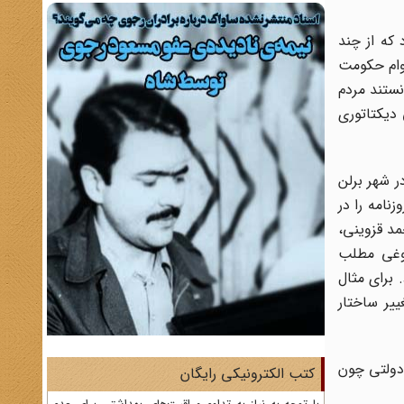
 که از چند
دوام حکومت
نستند مردم
 دیکتاتوری
 و در شهر برلن
نامه را در
مد قزوینی،
روغی مطلب
 برای مثال
ییر ساختار
 دولتی چون
کتب الکترونیکی رایگان