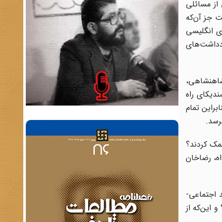
از مسائلی
اشت جز آن‌که
ای انگلیسی
ادداشت‌های
 شاهنشاهی،
ندیکای راه
براین تمام
رسد
.
کمک کردند؟
اه، رضاخان
د اجتماعی-
 این‌که از