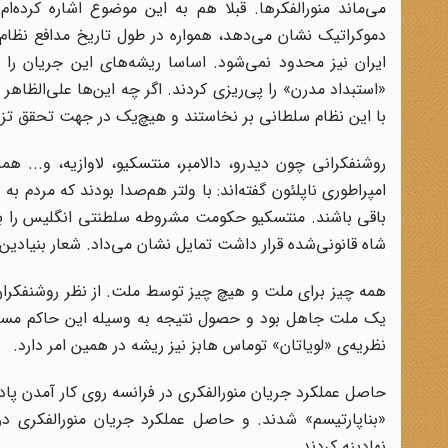
می‌ماند منورالفکرها. قبلا هم به این موضوع اشاره کرده‌
دموکراتیک نشان می‌دهد،‌ همواره در طول تاریخ مدافع نظام
ایران نیز محدود نمی‌شود. اساسا ریشه‌های این جریان را با
«استبداد مدرن» را پی‌ریزی کردند. اگر چه این‌ها علی‌الظاه
با این نظام سلطانی بر نخاستند و هیچ‌یک در جهت تحقق تز 
روشنفکرانی چون دیدرو، دالامبر، منتسکیو، لاوازیه، و... هم
امپراطوری ناپلئون گفته‌اند: با ولتر هم‌صدا بودند که مردم
باقی باشند. منتسکیو حکومت مشروطه سلطنتی انگلیس را با
شاه قانونی‌شده قرار داشت تمایل نشان می‌داد. شعار بنیادین 
همه چیز برای ملت و هیچ چیز توسط ملت. از نظر روشنفکران ا
یک ملت جاهل بود و حصول نتیجه به وسیله این حاکم مستبد 
نظریه‌ی «لویاتان» توماس هابز نیز ریشه در همین امر دارد
.
حاصل عملکرد جریان منورالفکری در فرانسه روی کار آمدن پادش
«بناپارتیسم» شدند. و حاصل عملکرد جریان منورالفکری در 
نهادینه کردند
.