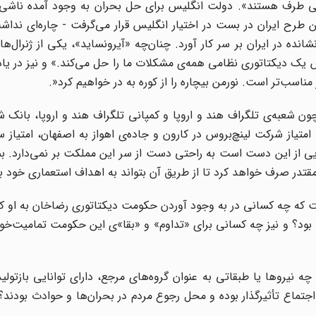
 کسی طرف هستند». دولت انگلیس برای حل بحران به وجود آمده ناشی 
قیقت با انجام این طرح ایران در بست در اختیار انگلیس قرار می‌گرفت - چاره‌ای ند
نده در ایران بر سر کار آورد. چنان‌چه «آیرونساید»، یکی از ژنرال‌ه
 یک دیکتاتوری نظامی همه‌ی مشکلات ما را حل می‌کند.» و نیز در ی
.»
ون شعبه‌ی تلگراف هند و اروپا و کمپانی تلگراف هند و اروپا، بانک
یاز شرکت لینچ‌بروس در کارون و جاده‌ی اهواز به اصفهان، امتیاز س
هایی از این دست است به راحتی دست از سر این مملکت بر نمی‌دارد. بنا
قتدر صرف خواهد کرد تا از طریق آن بتواند به اهداف استعماری خود ب
است که چه کسانی در به وجود آوردن حکومت دیکتاتوری رضاخان به او 
بود؟ و نیز چه کسانی برای «تداوم» و «بقا»ی این حکومت تمامیت‌خو
 چه نیروها یا طبقاتی به عنوان گروه‌های مرجع، دارای توانایی بازتولی
ماع تأثیرگذار بوده و محل رجوع مردم در بحران‌ها و حوادث بودند؟‌ و