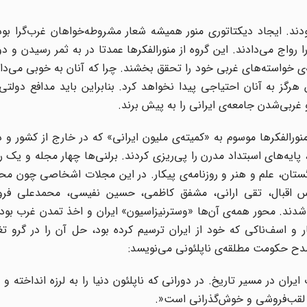
دند. ایجاد دیکتاتوری منور همیشه شعار مشروطه‌خواهان غرب‌گرا بود
ا رواج می‌دادند. این گروه از منورالفکرها عمدتا در به ثمر رسیدن و 
‌ی خواسته‌های غربی خود را تحقق بخشند. چرا که آنان به خوبی می‌دا
رگز به آنان احتیاجی پیدا نخواهد کرد. بنابراین باید مدافع دولتی
بی‌شدن جامعه‌ی ایرانی را به پیش برند
.
19 تا 1930 است که جمعی از منورالفکرها موسوم به «کمیته‌ی ملیون ایرانی» که در خارج از کشور
ایه‌های اسبتداد مدرن را پی‌ریزی کردند. برلنی‌ها چهار مجله و یک روز
نگستان، علم و هنر و روزنامه‌ی پیکار. در این مجلات اشخاصی چون مح
، عباس اقبال، تقی ارانی، مشفق کاظمی، حسین نفیسی، محمدعلی ف
دند. محور همه‌ی آن‌ها «وسترنیزاسیون» ایران و اخذ تمدن غرب بود.
ر و اسف‌ناکی که خود از ایران ترسیم کرده بود، حل آن را در گرو تغ
دح حکومت مطلقه‌ی ناپلئونی می‌نویسد:
ان در مسیر تاریخ. در دورانی که ناپلئون دنیا را به لرزه انداخته و
و لقب‌فروشی و خوش‌گذرانی است
.»