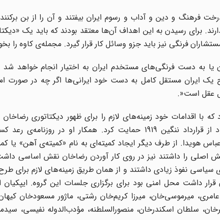
رخت فرهنگ و دین و آداب و رسوم ایران بیفتند و آن را از بن برکنند.
ارند. برای رسیدن به این اهداف آن‌ها معتقد بودند که باید یک «دیکتاتو
اران فرنگی نیز باید جزو وسائل کار قرار گیرد. مجمله‌ی کاوه را بخوا
ان یا به دست فرنگی‌های مستخدم ایران به اختیار انجام خواهد شد 
اح یک ایران مستقل کامل به دست خود ایرانی‌ها اگر چه در صورت ا
ال عقل است
.»
که با اقدامات خود زمینه‌های لازم را برای ظهور دیکتاتوری رضاخان ف
سیدضیاء همان روشنفکری است که بارها در روزنامه‌ی خود از قرارداد ننگین 1919 حمایت کرد. همکار او در ر
باس هویدا. از طرف دیگر ایجاد کمیته‌‌ای به نام «کمیته‌ی آهن» یا کمیت
ن نقش اصلی را داشتند نیز در روی کار آوردن رضاخان نقش اساسی دا
 سیاسی نفوذ زیادی داشتند و از همان طریق زمینه‌های لازم برای طرح ک
 قرار داشت محل امنی بود برای برگزاری جلسات این گروه. ایپکیان ار
عامری، میرموسی‌خان، میرزا کریم‌خان رشتی، ماژور مسعودخان کیهان
چهرخان، سلطان اسکندرخان، منصورالسلطنه، مؤدب‌الدوله نفیسی، سید