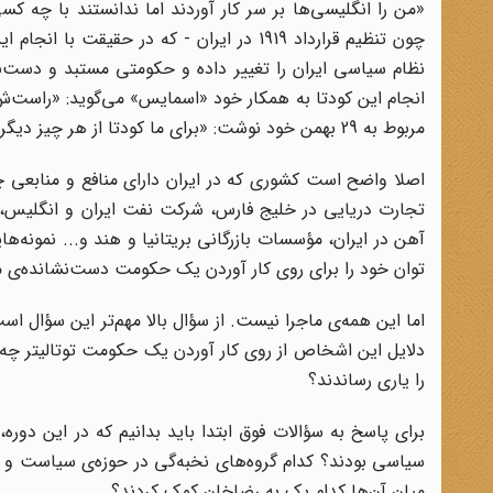
«من را انگلیسی‌ها بر سر کار آوردند اما ندانستند با چه
چون تنظیم قرارداد 1919 در ایران - که در ح
نظام سیاسی ایران را تغییر داده و حکومتی مستبد و دست‌نشا
انجام این کودتا به همکار خود «اسمایس» می‌گوید: «راست‌ش
مربوط به 29 بهمن خود نوشت: «برای ما کودتا از هر چیز دیگر مناسب‌تر است. نورمن بیچاره را از کوره به در خواهیم کرد
اصلا واضح است کشوری که در ایران دارای منافع و منابعی چ
تجارت دریایی در خلیج فارس، شرکت نفت ایران و انگلیس، امت
آهن در ایران، مؤسسات بازرگانی بریتانیا و هند و... نمونه‌
توان خود را برای روی کار آوردن یک حکومت دست‌نشانده‌ی م
اما این همه‌ی ماجرا نیست. از سؤال بالا مهم‌تر این سؤال 
دلایل این اشخاص از روی کار آوردن یک حکومت توتالیتر چه 
را یاری رساندند؟
برای پاسخ به سؤالات فوق ابتدا باید بدانیم که در این دوره،
سیاسی بودند؟ کدام گروه‌های نخبه‌گی در حوزه‌ی سیاست و اجت
میان آن‌ها کدام یک به رضاخان کمک کردند؟