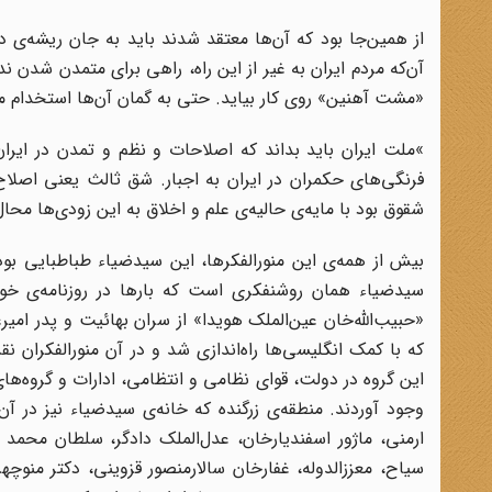
از همین‌جا بود که آن‌ها معتقد شدند باید به جان ریشه‌ی د
آن‌که مردم ایران به غیر از این راه، راهی برای متمدن شدن ند
«مشت آهنین» روی کار بیاید. حتی به گمان آن‌ها استخدام مستش
«
ملت ایران باید بداند که اصلاحات و نظم و تمدن در ایر
فرنگی‌های حکمران در ایران به اجبار. شق ثالث یعنی اصل
شقوق بود با مایه‌ی حالیه‌ی علم و اخلاق به این زودی‌ها مح
بیش از همه‌ی این منورالفکرها، این سیدضیاء طباطبایی بود 
«حبیب‌الله‌خان عین‌الملک هویدا» از سران بهائیت و پدر امیرع
که با کمک انگلیسی‌ها راه‌اندازی شد و در آن منورالفکرا
این گروه در دولت، قوای نظامی و انتظامی، ادارات و گروه‌های
وجود آوردند. منطقه‌ی زرگنده که خانه‌ی سیدضیاء نیز در آن
ارمنی، ماژور اسفندیارخان، عدل‌الملک دادگر، سلطان محمد 
سیاح، معززالدوله، غفارخان سالارمنصور قزوینی، دکتر منو