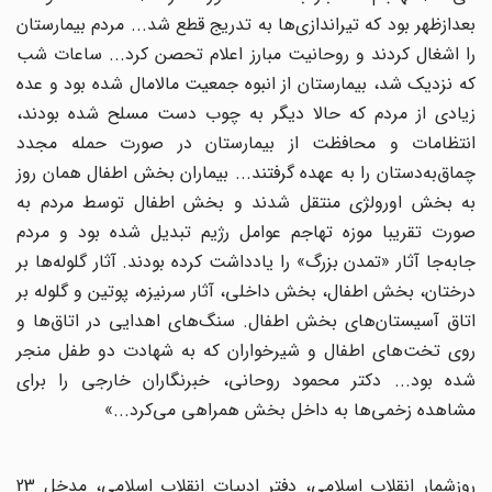
بعدازظهر بود که تیراندازى‌ها به تدریج قطع شد... مردم بیمارستان
را اشغال کردند و روحانیت مبارز اعلام تحصن کرد... ساعات شب
که نزدیک شد، بیمارستان از انبوه جمعیت مالامال شده بود و عده
زیادى از مردم که حالا دیگر به چوب دست مسلح شده بودند،
انتظامات و محافظت از بیمارستان در صورت حمله مجدد
چماق‌‌به‌‌دستان را به عهده گرفتند... بیماران بخش اطفال همان روز
به بخش اورولژى منتقل شدند و بخش اطفال توسط مردم به
صورت تقریبا موزه تهاجم عوامل رژیم تبدیل شده بود و مردم
جابه‌‌جا آثار «تمدن بزرگ» را یادداشت کرده بودند. آثار گلوله‌‌ها بر
درختان، بخش اطفال، بخش داخلى، آثار سرنیزه، پوتین و گلوله بر
اتاق آسیستان‌‌هاى بخش اطفال. سنگ‌‌هاى اهدایى در اتاق‌‌ها و
روى تخت‌‌هاى اطفال و شیرخواران که به شهادت دو طفل منجر
شده بود... دکتر محمود روحانى، خبرنگاران خارجى را براى
مشاهده زخمى‌‌ها به داخل بخش همراهى مى‌‌کرد...»
روزشمار انقلاب اسلامی، دفتر ادبیات انقلاب اسلامی، مدخل 23