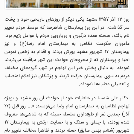
روز 23 آذر 1357 مشهد یکى دیگر از روزهاى تاریخى خود را پشت
سر گذاشت. در این روز بیمارستان شاهرضا که توسط مردم تغییر
نام یافته، صحنه عمده درگیرى و رویارویى مردم با عوامل رژیم بود.
مأموران حکومت نظامى به بیمارستان امام رضا(ع) و نیز
بیمارستان 17 شهریور مشهد یورش بردند و اقدام به زخمى نمودن
اطبا و پرستاران که از مجروحان حوادث این شهر مراقبت مى‌‌کردند
نمودند. به دنبال پخش خبر این تهاجم در شهر، گروه‌‌هاى مختلف
مردم به سوی‌ بیمارستان حرکت کردند و پزشکان نیز اعلام اعتصاب
و تعطیلى مطب‌‌ها نمودند.
دکتر على شمسا در خاطرات خود از حوادث آن روز مشهد و بویژه
تهاجم نظامیان به بیمارستان امام رضا مى‌‌نویسد: «... روز قبل (22
آذر) چندین نفر از طرفداران سلسله خبیثه که به شاهى‌‌ها معروف
شده بودند، با چماق و سنگ و با حمایت ارتش به بیمارستان 17
شهریور (ششم بهمن سابق) حمله بردند و ظاهرا مخالف تغییر نام