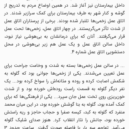
داخل بیمارستان نیز آغاز شد. در همین اوضاع مردم به تدریج از
گوشه و کنار شهر به طرف بیمارستان براى کمک سرازیر شدند. در
اتاق عمل زخمى‌‌ها تلنبار شده بودند. برخى از پرستاران اتاق عمل
از شدت تأثر مى‌‌گریستند. در چهار اتاق عمل، زخمى‌‌ها تحت عمل
قرار مى‌‌گرفتند. آنان که براى درمانشان به بى‌هوشى نیاز نبود،
داخل سالن اتاق عمل و یک عمل هم زیر بى‌هوشى در محل
دستشویى اتاق عمل شماره 4.
... در سالن عمل زخمى‌‌ها بسته به شدت و وخامت جراحت براى
عمل تعیین مى‌‌شدند. یکى از زخمى‌‌ها جوانى بود که گلوله به
شکمش اصابت کرده و روده و مثانه‌‌اش را سواخ کرده بود... یک
نفر دیگر گلوله به قسمت راست روده‌‌اش خورده بود و از شدت
خون‌ریزى روى تخت عمل جان سپرد... یکى از فرهنگى‌‌ها که براى
کمک آمده بود، گلوله به بنا گوشش خورده بود، در این میان محمد
منفرد که گلوله به کبد، کیسه صفرا و حجاب حاجز و ریه راستش
خورده بود، جانش را نثار انقلاب کرد. هنوز صداى شلیک گلوله
مى‌‌آمد. تهاجم سه بار با فاصله صورت گرفت. ساعت حدود 3