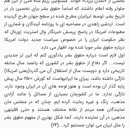
بخشی از «تمدن بزرگ» خواند. مسئولین رژیم شاه حتی از این هم
جلوتر رفته اعلام داشتند که اساساً حقوق بشر برای نخسین بار در
تاریخ بشر، توسط ایرانیان مطرح شده در سطح جهان طرح گردیده
است. اردشیر زاهدی در مصاحبه ای با روزنامه آیندگان و شماری از
مطبوعات امریکا در پاسخ پرسش خبرنگار وال استریت ژورنال که
نظر حکومت ایران را در خصوص سیاست جدید دولت امریکا
درباره حقوق بشر جویا شده بود اظهار می دارد:
اول لازم است درباره حقوق بشر یادآوری کنم که این تز جدیدی
نیست... اگر دفاع از حقوق بشر در کشوری که پانصد سال سابقه
تاریخی دارد و دویست سال از استقلال آن می گذرد(یعنی امریکا)
تازگی داشته باشد، یبرای ما ایرانیهاست که کورش 2500 سال پیش
پایه گذار آن بوده است و هنوز لوحه های آن در ایران وجود دارد،
تازگی ندارد. ما در کشورمان بسیاری از مسائل را مانند آزادی
مذهب، رنگ و غیره رعایت کرده ایم. چنان که در مجلس مان
نمایندگان همه مردم از نقاط مختلف هستند و حتی اقلیتهی
مذهبی در آن نماینده دارند، کجا شکل بهتری از مفهوم حقوق بشر
را مثل ایران می توان جستجو کرد...(24)