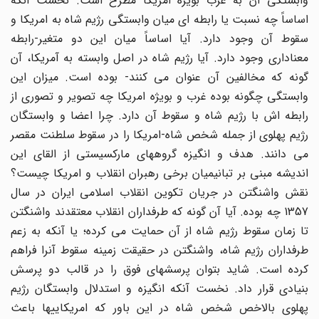
وابستگی آن به غرب بویژه امریکا مطرح است. نخست آنکه
اساساً چه نسبت یا رابطه ای میان وابستگی رژیم شاه به امریکا و
سقوط آن وجود دارد. آیا اساساً میان این دو متغیر-رابطه
معناداری وجود دارد. آیا رژیم شاه در اصل وابسته به آمریکا، آن
گونه که مخالفین آن عنوان می کنند- بوده است. میزان این
وابستگی چگونه بوده غرب و بویژه امریکا چه تصویر و تصوری از
رابطه اش با رژیم شاه و سقوط آن دارد. چرا اعضا و وابستگان
رژیم پهلوی از جمله شخص شاه-امریکا را در سقوط سلطنت مقصر
می دانند. هدف و انگیزه گروههای مارکسیستی از القای این
اندیشه مبنی بر تبانیمیان برخی رهبران انقلاب و امریکا چیست؟
نقش واشنگتن در جریان تکوین انقلاب اسلامی ایران در سال
1357 چه بوده. آیا آن گونه که طرفداران انقلاب معتقدند واشنگتن
تا زمان سقوط رژیم شاه از آن حمایت می کرده؛ یا آنکه به زعم
طرفداران رژیم شاه، واشنگتن در حقیقت زمینه سقوط آنرا فراهم
کرده است. شاید بتوان پرسشهای فوق را در قالب دو پرسش
بنیادی قرار داد. نخست آنکه انگیزه و استدلال وابستگان رژیم
پهلوی بالاخص شخص شاه در این باور که امریکاییها باعث