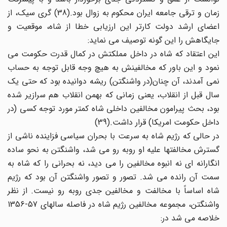
زمان و ترقی جامعه ایران محکوم به زوال بود.(38) گری سیک، از
اعضای ارشد دولت کارتر این ارزیابی خطا از شاه، موقعیت و
جایگاهش را این گونه توصیف می نماید:
این اعتقاد که شاه در داخل مملکتش در کمال قدرت حکومت می
نمود و این باور که مخالفینش به هیچ وجه قابل توجه به حساب
نمی آمدند، آن چنان(در واشنگتن) ریشه دوانیده بود که حتی یک
سال قبل از انقلاب، یعنی زمانی که بهمن انقلاب هم سرازیر شده
بود، بحث پیرامون مخالفین داخلی شاه کمتر مورد توجه کسی (در
داخل حکومت امریکا) قرار داشت.(39)
در حالی که رژیم شاه به سرعت با بحران سیاسی فزاینده ناشی از
گسترش مخالفتها علیه او روبه رو می شد، واشنگتن به نحو ساده
انگارانه ای نه انبوه مخالفین را می دید، نه بحرانی را که شاه به
سمت آن رانده می شد. تصور و تصور واشنگتن آن بود که رژیم
شاه اساساً با مخالفت و مخالفین جدی روبه رو نیست. از نظر
واشنگتن، مجموعه مخالفین رژیم شاه در فاصله سالهای 57-1356
خلاصه می شد در: