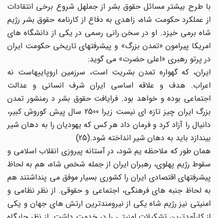
با طرح بیشتر مسائل حقوق بشر از جملهل شروع برخی انتقادات
از عملکرد حکومت شاه، زاهدی به دفاع از کارنامه حقوق بشر رژیم
شاه برمی خیزد. او در سخن رانی رسمی در یکی از دانشگاه های
امریکا پیرامون «تمدن بزرگ» و پیشرفتهای تاریخی حکومت ایران
در پرتو رهبری «اعلی حضرت» می گوید:
ایران، که گهواره تمدن بشریت است، سرزمین اروپاییهاست نه
اعراب. هدف و علاقه اساسی ایران شرف انسانی و عدالت
اجتماعی بوده و خواهد بود. فرایافت حقوق بشر د رمنشور تمدن
بزرگ ایران چیز تازه ای نیست زیرا 2500 سال پیش کوروش کبیر،
دانیال را آزاد کرد و فرمان داد هر کس که یهودیان را به دهان شیر
بیندازد باید به دهان شیر انداخته شود.(25)
همان طور که ملاحظه یم شود، در آستانه پیروزی انقلاب اسلامی و
سقوط رژیم پهلوی، رهبران ایران از جمله شخص شاه، هم به لحاظ
پیشرفتهای اقتصادی ایران را کشوری بسیار موفق می پنداشتند هم
به لحاظ جنبه های فرهنگی، اجتماعی و حقوقی. از نظر نظامی و
امنیتی نیز رژیم شاه یکی از نیرومندترین ارتش های جهان و یکی
از کارآمدترین تشکیلات امنیتی را در خدمت داشت. از نظر جایگاه