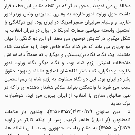
مخالفین می نمودند. محور دیگر که در نقطه مقابل این قطب قرار
داشت حول وزارت امور خارجه به رهبری سایروس ونس وزیر امور
خارجه و ویلیام سولیوان-سفیر امریکا در ایران بود. این دوگانگی را
استمپل-وابسته سیاسی سفارت امریکا در ایران در دوران انقلاب به
شکل دیگری در کتابش توضیح می دهد. او این دو گانگی را میان
دو جریان می داند که هر کدام نگاه خاص خود را به حکومت شاه
داشتند. یک نگاه، نگاه برژینیسکی و دیگران، که عمدتاً دغدغه اش
ملاحظات امنیتی رژیم شاه بود، و نگاه دیگر، نگاه وزارت امور
خارجه و دیگران، که بیشتر نگاهشان اصلاح طلبانه و بهبود حقوق
بشر در ایران بود. این دو نگاه متفاوت به رژیم شاه به زعم استمپل
سبب می شود تا واشنگتن بتواند علائم هشدار دهنده ای را که در
طی سالهای مقارن با انقلاب از ایران بیرون می آید، هوشیارانه
درک نماید.
«... بین سالهای 1979-1972(1357-1351)، چندین بار علامات
نامطلوبی (از ایران) ظاهر گردید. پس از اینکه کارتر در ژانویه
1977(دی 1355) به مقام ریاست جمهوری رسید، این نشانه ها،