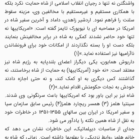
واشنگتن نه تنها د رجیان انقلاب اسلامی از شاه حمایت نکرد بلکه
با همکاری مستقیم و غیرمستقیم با مخالفین وی، مزینه سقوط
سلنت را فراهم نمود. اردشیر زاهدی، داماد و آخرین سفیر شاه در
امریکا در مصاحبه ای با نیویورک تایمز گفته است: «امریکاییها نه
تنها خود حاضر نشدند کمکی به شاه در برابر مخالفینش بنمایند
بلکه دست او را بسته نگذاردند از امکانات خود برای فرونشاندن
ناآرامیها نیز استفاده نماید.»(1)
داریوش همایون، یکی دیگراز اعضای بلندپایه به رژیم شاه نیز
معتقد است: «نه خود (آمریکاییها) به حمایت از شاه برخاستند، نه
گذاشتند کس دیگری به او کمک کند، و نه حتی اجازه دادند
خودش به نجات حکومتش اقدام نماید.»(2)
شاه نیز بر این باور بود که امریکاییها باعث سرنگونی وی شدند.
سینتیا هلمز (3) همسر ریچارد هلمز(4) رئیس سابق سازمان سیا
و سفیر امریکا در ایران بین سالهای 1355-1351 در خاطرات خود
به نقل از شاه همین نکته را یادآور می شود.
جدای از مناسبات دیپلماتیک، این خاطرات نشان می دهد که
خانم هلمز روابط نزدیکی با پهلویها داشته است. زمانی که شاه به