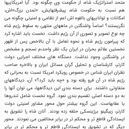
متحد استراتژیک شاه، از حکومت وی چگونه بود. آیا امریکاییها
هم نسبت به حکومت شاه، پیشرفتهایش، «تمدن بزرگ»اش،
امکانات و تواناییهای بالقوه اش اعم از نظامی و امنیتی چگونه می
نگریستند؟ اساساً واشنگتن در ماههای منتهی به سقوط رژیم شاه
چه نوع تصویر و تصوری از آن رژیم داشت. نخست باید اشاره کرد
که پیرامون رژیم شاه و نحوه تعامل با آن بالاخص پس از ظهور
نخستین علائم بحران در ایران یک نظر واحد،م نسجم و مشخص
در واشنگتن وجود نداشت. دستگاه های مختلف اجرایی دولت
کارتر، کارشناسان و تحلیل گران مسائل ایران و بالاخره صاحب
نظران ایران شناس در خصوص رویکرد امریکا نسبت به بحرانی که
رژیم شاه در آن فرو رفته بود و «چه باید کرد؟» آن، دیدگاههای
متفاوتی داشتند. برای دسته بندی این دیدگاهها، می توان آنها را
به دو دسته اصلی تقسیم بندی نمود. گروه نخست شامل تندروها
یا عقابهاست. این گروه بیشتر حول محور مشاور امنیتی دولت
کارتر، زبیگینو برژینسکی حلقه زده بودند. آنان شاه را تشویق به
ایستادگی قاطع تر و محکم تر در برابر مخالفین می نمودند. محور
دیگر که در تشویق به ایستادگی قاطع تر و محکم تر در برابر