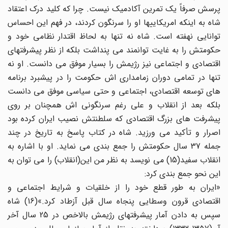
پرسش صرفاً یک تمرین آکادمیک نیست. چرا که کلید درک اعتقاد
شاه به اینکه امریکاییها او را سرنگون کردند، در فهم این احساس
توانایی نهفته است. شاه نه تنها به لحاظ اقتدار نظامی خود و
حکومتش را به غایت توانمند می پنداشت بلکه از نظر پیشرفتهای
اقتصادی و اجتماعی نیز رژیمش را بسیار موفق می دانست. او نه
تنها در تمامی دوران زمامداری اش حکومت را در پیشبرد برنامه
های توسعه اقتصادی، اجتماعی و حتی سیاسی موفق می دانست
بلکه بعد از انقلاب و علی رغم سرنگونی اش همچنان بر روی
پیشرفت های بزرگ اقتصادی که سلطنتش نصیب ایران کرده بود
اصرار و تأکید می ورزید. شاه در کتاب پاسخ به تاریخ در چند
جمله 37 سال حکومتش را جمع بندی می نماید. او با اشاره به
انقلاب سفید(15) می نویسد به نظر من این(انقلاب) را می توان به
این نحو جمع بندی کرد:
«ایران به طور قطع خود را از خلقیات و شرایط اجتماعی و
اقتصادی قرون وسطایی پنجاه سال قبل آزطاد کرد.»(16) شاه
سپس به دادن آمار پیشرفتهای رژیمش بالاخص در 25 سال آخر