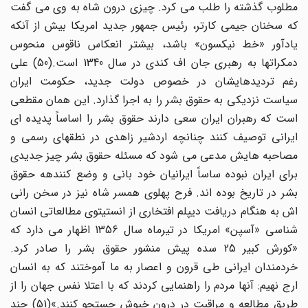
مطلوب گذشته را طلب می کرد. چیزی درون شاه به وی می گفت
که سخنان جیمی کارتر، رئیس جمهور جدید امریکا بیش از آنکه
یادآور «خط نیکسون» باشد، بیشتر انعکاس ناقوس منحوس
دمکراتها به رهبری جان اف کندی در سال 1340 است.(50) علی
رغم تردیدهایشان در خصوص دولت جدید، حکومت ایران
سیاست نزدیکی به حقوق بشر را به اجرا گذارد. این همان مقطعی
است که رهبران ایران سعی دارند حقوق بشر را اساساً پدیده ای
ایرانی توصیف کنند چنانچه اردشیر زاهدی در نطقهای رسمی و
مصاحبه هایش مدعی می شود که مسئله حقوق بشر چیز جدیدی
برای ایران نبوده ساساً ایرانیان خود بانی و وضع کنندهه حقوق
بشر در تاریخ بوده اند. فرح پهلوی همسر شاه نیز در سخن رانی
اش به هنگام دریافت دیپلم افتخاری از انستیتوی مطالعاتی انسان
شناسی «آسپن» امریکا در تیرماه سال 1356 اظهار می دارد که
«کورش کبیر 25 سده پیش منشور حقوق بشر را صادر کرد.
خردمندان ایرانی طی قرون و اعصار به ما آموختند که به انسان
ارج نهیم: آنها مردم را راهنمایی کردند که با اعتلا نفس جهان را از
طریق مطالعه و مراقبت در درون خیوش جستجو کنند.»(51) چند