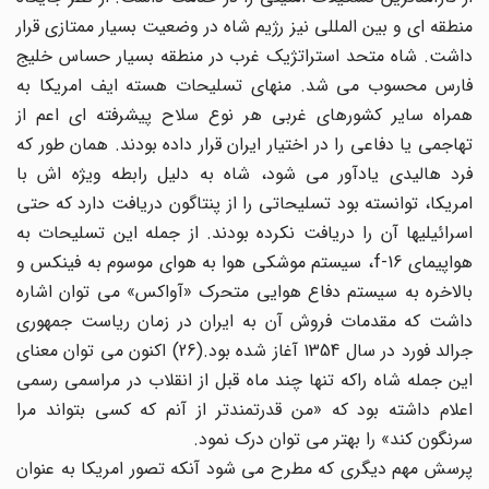
منطقه ای و بین المللی نیز رژیم شاه در وضعیت بسیار ممتازی قرار
داشت. شاه متحد استراتژیک غرب در منطقه بسیار حساس خلیج
فارس محسوب می شد. منهای تسلیحات هسته ایف امریکا به
همراه سایر کشورهای غربی هر نوع سلاح پیشرفته ای اعم از
تهاجمی یا دفاعی را در اختیار ایران قرار داده بودند. همان طور که
فرد هالیدی یادآور می شود، شاه به دلیل رابطه ویژه اش با
امریکا، توانسته بود تسلیحاتی را از پنتاگون دریافت دارد که حتی
اسرائیلیها آن را دریافت نکرده بودند. از جمله این تسلیحات به
هواپیمای f-16، سیستم موشکی هوا به هوای موسوم به فینکس و
بالاخره به سیستم دفاع هوایی متحرک «آواکس» می توان اشاره
داشت که مقدمات فروش آن به ایران در زمان ریاست جمهوری
جرالد فورد در سال 1354 آغاز شده بود.(26) اکنون می توان معنای
این جمله شاه راکه تنها چند ماه قبل از انقلاب در مراسمی رسمی
اعلام داشته بود که «من قدرتمندتر از آنم که کسی بتواند مرا
سرنگون کند» را بهتر می توان درک نمود.
پرسش مهم دیگری که مطرح می شود آنکه تصور امریکا به عنوان