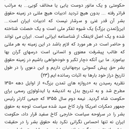
حکومتی و یک مانور دوست یابی یا مخالف کوبی... به مراتب
فراتر رفته ... بدون هیچ تردید ادبیات هیچ ملتی در زمینه حقوق
بشر آن قدر غنی و سرشار نیست که ادبیات ایران است...
این(تمدن بزرگ) یک شیوه تفکر ملی است و یک خصلت شناخته
شده و یک اصل لاینفک از شناسنامه ایرانی است. ایران می تواند
و حاضر است در هر مورد که لازم باشد در این زمینه به هر ملتی
که طالب پیشرفت معنوی و انسانی است درسهای گران بها
بیاموزد. ما بی آنکه دچار تکبر و خودخواهی باشیم در زمینه حقوق
بشر حق پیش کسوتی برجهانیان داریم و این دعوی را در طول
تاریخ دراز خود بارها به اثبات رسانده ایم.(23)
نظریه رسیدن به «دروازه های تمدن بزرگ» از اوایل دهه 1350
مطرح شد و به تدریج بدل به اندیشه یا ایدئولوژی رسمی برای
حکومت شاه گردید. نیمه دوم سال 1355 که جیمی کارتر رئیس
جمهور دمکرات امریکا وارد کاخ سید شده سیاست توجه به حقوق
بشر را در سرلوحه سیاست خارجی کاخ سفید قرار داد، حکومت
ایران نه تنها احساس نگرانی نکرد بله حقوق بشر را در حقیقت