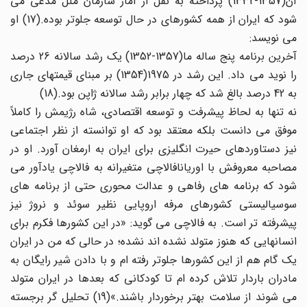
آن(1357-1332) پرداخته به نقل از آمار سازمان ملل مدعی می
شود که ایران از همه کشورهای در حال توسعه جلوتر بوده.(17) او
می نویسد:
آخرین برنامه پنج ساله ما(1357-1352) یک رشد سالانه 26 درصد
را نوید می داد. این رشد در 1975(1354) بر مبنای قیمتهای جاری
به 42 درصد بالغ شد که چهار برابر رشد سالانه ژاپن بود.(18)
نه تنها به لحاظ پیشرفت و توسعه اقتصادی، شاه رژیمش را کاملاً
موفق می دانست بلکه معتقد بود که او توانسته از نظر اجتماعی
نیز دستاوردهای حیرت انگلیزی برای ایران به ارمغان آورد. او در
مصاحبه معروفش با اوریانافالاچی متغیرانه به فالاچی یادآور می
شود که برنامه های رفاهی و عدالت محوری حتی از برنامه های
سوسیالیستی کشورهای مرفه اروپایی نظیر سوئد و نروژ نیز
پیشرفته تر است. به فالاچی می گوید: «در این کشورها فکرم برای
انسانهایی که هنوز متولد نشده اند نشده؛ در حالی که من در ایران
یک گام هم از این کشورها جلوتر رفته ام و با دادن شیر رایگان به
مادران باردار تلاش کرده ام تا کودکانی که بعدها در ایران متولد
می شوند از سلامت بهتر برخوردار باشند.»(19) تحلیل گر برجسته