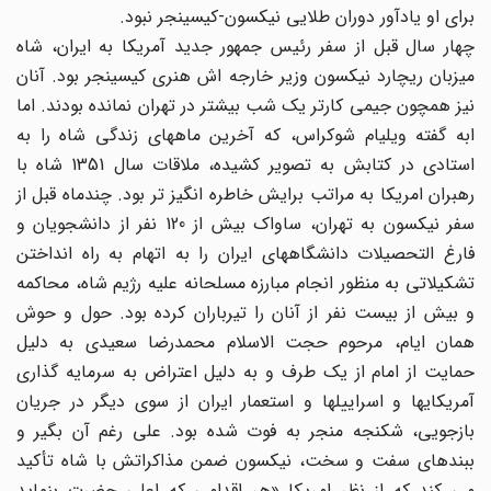
برای او یادآور دوران طلایی نیکسون-کیسینجر نبود.
چهار سال قبل از سفر رئیس جمهور جدید آمریکا به ایران، شاه
میزبان ریچارد نیکسون وزیر خارجه اش هنری کیسینجر بود. آنان
نیز همچون جیمی کارتر یک شب بیشتر در تهران نمانده بودند. اما
ابه گفته ویلیام شوکراس، که آخرین ماههای زندگی شاه را به
استادی در کتابش به تصویر کشیده، ملاقات سال 1351 شاه با
رهبران امریکا به مراتب برایش خاطره انگیز تر بود. چندماه قبل از
سفر نیکسون به تهران، ساواک بیش از 120 نفر از دانشجویان و
فارغ التحصیلات دانشگاههای ایران را به اتهام به راه انداختن
تشکیلاتی به منظور انجام مبارزه مسلحانه علیه رژیم شاه، محاکمه
و بیش از بیست نفر از آنان را تیرباران کرده بود. حول و حوش
همان ایام، مرحوم حجت الاسلام محمدرضا سعیدی به دلیل
حمایت از امام از یک طرف و به دلیل اعتراض به سرمایه گذاری
آمریکایها و اسراییلها و استعمار ایران از سوی دیگر در جریان
بازجویی، شکنجه منجر به فوت شده بود. علی رغم آن بگیر و
ببندهای سفت و سخت، نیکسون ضمن مذاکراتش با شاه تأکید
می کند که از نظر امریکا «هر اقدامی که اعلی حضرت بنماید