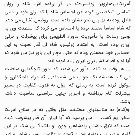
آمریکایی-ماروین زوئیس-که در اثر ارزنده اش، شاه را روان
شناسی شخصیتی کرده این احساس شاه را که برای خود رسالتی
قایل بوده به بهترین نحو نشان داده است. زوئیس نشان می دهد
که شاه اساساً معتقد بوده یا احساس می کرده که سلطنت وی به
نوعی رسالت یا مأموریت ماوراء الطبیعی برای پیشرفت و ترقی
ایران بوده است. به اعتقاد زوئیس، شاه آن قدر نسبت به این
احساس خود مطمئن بوده که حتی دچار این باور نیز می شود که
آیا او و اقداماتش برای ایران زیاد نبوده اند:
... هر وقت به شاه یادآور می شدند که بدون تاچگذاری سلطنت
می کند همیشه یک جواب می شنیدند... که مرام تاجگذاری را
موکول کرده است به زمانی که ایران به قدرت کفایت در مسیر
پیشرفت گام برداشته و اجرای چنین مراسمی مناسبت داشته
باشد.
او(شاه) به مناسبتهای مختلف، مثل وقتی که در سنای امریکا
سخن یم گفت، ... می پرسید که آیا ایران آن قدر پیشرفت کرده
است که لایق داشتن پادشاهی چون او باشد؟ بی شک در این
گفته او صداقتی نهفته بود. با توجه به عظمت پرستی شاه، او لابد