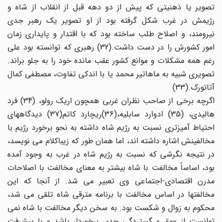
تصویر یا ذهنیتی که پیش از دو دهه قبل از انقلاب از شاه و
رژیمش در غرب شکل گرفته بود از او تصویر یک رهبر جدی
نیرومند، و اصلاح طلب ساخته بود که با اقتدار و پایداری زمان
امور کشورش را در دست داشت.(32) رهبری که توانسته بود علی
رغم همه مشکلات و موانع کشور عقب مانده خود را به جلو براند.
تصویری شبیه به ماهاتیر محمد یا با اندکی تفاوت، مصطفی کمال
آتاتورک.(33)
اگرچه برخی از صاحب نظران غربی همچون اریک رولو، (34) فرد
هالیدی، (35) ادوارد سابلیه،(36)ریچارد کاتم(37) دیدگاههای
احتیاط آمیزتری نسبت به رژیم شاه داشته به نحو برخورد رژیم با
مخالفینش اشاره داشته اند، اما همان طور که زیباکلام می نویسد،
در نتیجه نگرشی که نسبت به رژیم شاه در غرب به وجود آمده
بود، اساساً مخالفت با شاه بیشتر به معنای مخالفت با اصلاحات
مدرن اقتصادی-اجتماعی وی تعبیر می شد. از آنجا که این
مخالفتها در اساس مخالفت با برنامه مترقی شاه تلقی می شد،
محکوم به زوال و شکست بود. به سخن دیگر مخالفت با شاه نمی
توانست از عمق و گستردگی جدی برخوردار باشد و با پیشرفت