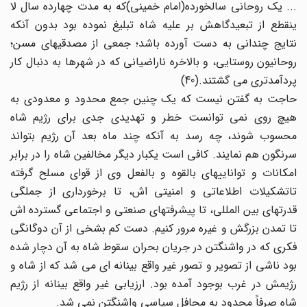
... یک روحانی سالخورده(امام خمینی)که به مدت چهارده سال لا
ینقطع از تبعیدگاهش بر علیه شاه تبلیغ نموده بود بدون آنکه
نتایج چندانی به دست آورده باشد؛ جمعی از مصدقیهای مسن؛
روحانیون روستایی، و بالاخره ناراضیانی که در شهرها به دنبال کار
پردآمدتری می گشتند.(40)
حاجت به گفتن نیست که یک چنین جمع محدود و معدودی به
هیچ روی نمی توانست خطر و تهدیدی جدی برای رژیم شاه
محسوب شوند، چه رسد به آنکه چند ماه بعد آن رژیم بتواند
سرنگون هم نمایند. کافی است یکبار دیگر مخالفین شاه را در برابر
امکانات و تواناییهای بالقوه و بالفعل وی از قوای مسلح گرفته
تاتشکیلات اطلاعاتی و امنیتی اش، تا برخورداری از جملگی
قدرتهای بین المللی، تا پیشرفتهای صنعتی و اجتماعی گسترده اش
تا تمدن بزرگش و غیره مرور کنیم. دست کم بشخی از آن دوگانگی
فکری که در واشنگتن در جریان بحران سقوط شاه به آن دچار شده
بود ناشی از تصویر و تصور غیر واقع بینانه ای می شد که از شاه و
رژیمش در غرب بوجود آمده بود. ارزیابی غیر واقع بینانه از رژیم
شاه صرفاً محدود به محافل سیاسی واشنگتن نمی شد.