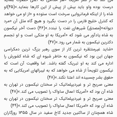
درست بوده واو باید بیش از پیش از این کارها بنماید.»(45)او
شاه را از اینکه فرمانروایی سرخت است ستوده و «از او می خواهد
که کنترل خلیج فارس را در دست بگیرد و هیچ گاه مثل آن «مرد
دیوانه»(مصدق) شیرهای نفت را نبندد.»(46) دست آخر نیکسون
به شاه یادآور می شود که «آمریکا به او متکی است و او تجسم
دکترین نیکسون به شمار می رود.»(47)
«شاید غیرمنتظره ترین کار از سوی رهبر بزرگ ترین دمکراسی
جهان این بود که نیکسون به خاطر شیوه ای که شاه کشورش را
اداره می کند به او تبریک گفته باشد. اما واقعیت آن است که
نیکسون تلویحاً از شاه می خواهد که به لیبرالهای امریکایی که به
حقوق بشر چسبیده اند اعتنا نکند.»(48)
معنی صریح تر و غیردیپلماتیک تر سخنان نیکسون در تهران به
شاه آن بود که «آمریکا اعمال ساواک را تصویب می کند.»(48)
معنی صریح تر و غیردیپلماتیک تر سخنان نیکسون در تهران به
شاه آن بود که «امریکا اعمال ساواک را تصویب می کند.»(49)
شاه همچنان از ساکنین جدید کاخ سفید در سال 1355 روزگاران