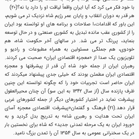
با خود فکر می کرد که آیا ایران واقعاً لیاقت او را دارد یا نه؟(20)
هر قدر به دوران انقلاب و پایان عمر رژیم شاه نزدیک تر می شویم،
این باور که اقدامات،ا صلاحات و برنامه های او توانسته بود ایران
را از کشوری عقب مانده تبدیل به کشوری صنعتی و در حال توسعه
بنماید، پررنگ تر می شد. در سالهای آخر حکومت شاه، هم
خودوی، هم جملگی مسئولین به همراه مطبوعات و رادیو و
تلویزیون یک صدا از «معجزه اقتصادی ایران» صحبت می کردند.
رهبران ایران از جمله خود شاه آن قدر از پیشرفتها و معجزه
اقتصادی ایران مطمئن بودند که خیلی جدی پیشنهاد میکردند که
ایران حاضر است تجربیات خود را که چگونه توانسته این چنین
ظرف پازنده سال (از سال 1342 به این سو) آن چنان محیرالعقول
پیشرفت نماید در اختیار کشورهای دیگر از جمله کشورهای غربی
قرار دهد.(21) فرهنگ و گفتمان«پیشرفت اقتصادی معجزه آسای
ایران تحت هدایت و رهبری شاه» به تدریج بدل گردید و به
«ورود ایران به یک مرحله تمدنی جدید» که شاه برای نخستین بار
در یک سخنرانی عمومی به سال 1354 آن را تمدن بزرگ نامید.