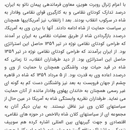
با اعزام ژنرال روبرت هویزر، معاون فرماندهی پیمان ناتو به ایران،
درصد تدارک کودتای نظامی و به کارگیری قوای نظامی وفادار به
شاه در سرکوب انقلاب بودند. بعد ا زانقلاب نیز آمریکاییها همچنان
بر سیاست حمایت از شاه ادامه دادند. آنها با بردن وی به آمریکا،
درصدد بازگردادن شاه از طریق عملیات نظامی به ایران بر آمدند
که طراحی کودتای نظامی نوژه در تیر 1359 حاصل این استراتژی
بود. از ایران برآمدند که طراحی کودتای نظامی نوژه در تیر 1359
حاصل این استراتژی بود. از دید طرفداران انقلاب، تا زمانی که
شاه در قید حیات بود، واشنگتن همچنان با حمایت از وی و
درصدد اعاده وی به قدرت بود. از 5 مرداد 1359 که شاه در قاهره
چشم از جهان فروبست به بعد نیز واشنگتن دست کم به گونه ای
غیر رسمی همچنان به خاندان پهلوی وفادار مانده از آنان حمایت
می نماید. طرفداران نظریه وابستگی شاه به آمریکا در عین حال از
سیاستهای کلان وی نیز غافل نیستند. به بیان دیگر آنان به
مجموعه ای از سیاستهای کلان شاه بالاخص در حوزه های نظامی،
اقتصادی و جهت گیریهای بین المللی اشاره کرده هم سوییف
نزدیکی و اشتراک منافع گسترده میان رژیم شاه و امریکا را حجت