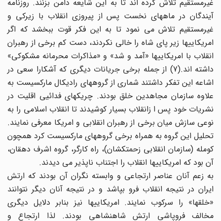
غیرمستقیم تلاش کرده اند تا به این شایعه دامن بزنند. روزنامه
آیندگان در ماههای نخست پس از پیروزی انقلاب با زیرکی و
غیرمستقیم تلاش می نمود تا به این فکر قوت ببخشد که اگر
امریکاییها زیر پای شاه را خالی نکردند، دست کم برخی از رهبران
انقلاب با امریکاییها «آمد و شد» و «مذاکرات محرمانه مشکوکی»
داشته اند.(7) از جمله برخی جریانات دیگری که آشکارا سعی در
اشاعه این تفکر داشتند شماری از گروههای رادیکال مارکسیست به
علاوه سازمان مجاهدین خلق بودند. چریکهای فدائیی اقلیت در
نشریات خود پس ا زانقلاب بسیار کوشیدند تا انقلاب اسلامی را به
نوعی سازش میان برخی از رهبران انقلابی و امریکا معرفی نمایند.
تحلیل این گروه به همراه برخی گروههای مارکسیست کرد همچون
کومله (سازمان انقلابی زحمتکشان)، راه کارگر، گروه اشرف دهقان،
آن بود که امریکاییها انقلاب را اجتناب ناپذیر می دیدند.
به زعم آنان عناصر ارتجاعی و وابسته نگران آن بودند که ارتش
ایران در نتیجه انقلاب فرو بپاشد و در نتیجه آنان دیگر نتوانند
«خلقها» را سرکوب نمایند. امریکاییها نیز بنابر دلایل دیگری
مخالف فروپاشی ارتش شاهنشاهی بودند. لذا ارتجاع و