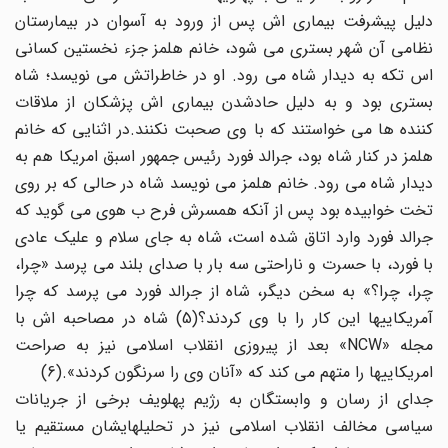
دلیل پیشرفت بیماری اش پس از ورود به آسوان در بیمارستان
نظامی آن شهر بستری می شود، خانم هلمز جزء نخستین کسانی
اس تکه به دیدار شاه می رود. او در خاطراتش می نویسد؛ شاه
بستری بود و به دلیل حادشدن بیماری اش پزشکان از ملاقات
کننده ها می خواستند که با وی صحبت نکنند.در اثنایی که خانم
هلمز در کنار شاه بود، جرالد فورد رئیس جمهور اسبق امریکا هم به
دیدار شاه می رود. خانم هلمز می نویسد شاه در حالی که بر روی
تخت خوابیده بود پس از آنکه همسرش فرح ب هوی می گوید که
جرالد فورد وارد اتاق شده است، شاه به جای سلام و علیک عادی
با فورد، با حسرت و ناراحتی سه بار با صدای بلند می پرسد «چرا،
چرا، چرا؟» به سخن دیگر، شاه از جرالد فورد می پرسد که چرا
آمریکاییها این کار را با وی کردند؟(5) شاه در مصاحبه اش با
مجله «NCW» بعد از پیروزی انقلاب اسلامی نیز به صراحت
امریکاییها را متهم می کند که «آنان وی را سرنگون کردند».(6)
جدای از رسان و وابستگان به رژیم پهلویف برخی از جریانات
سیاسی مخالف انقلاب اسلامی نیز در تحلیلهایشان مستقیم یا