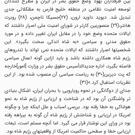
بین طرفداران بهود وضع حقوق بشر در ایران و مطرح کنندگان
توسعه امنیت نظامی در منطقه خلیج فارس به مظکلاتی جدی
تبدیل شد. دیوید داوید ارون، (27)جسیکا تاچمن، (28) روبرت
هانتر،(29) منصوربین کارتر در شورای امنیت ملی اصرار داشتند که
ایالات متحده وضع خود را در مقابل ایران تغییر داده و در مورد
حقوق مدنی و سیاسی «به شاه اندکی سخت بگیرد». این
شخصیتها اصرار داشتند که ایالات متحده نمی تواند با تندروهای
رژیم شاه همکاری داشته باشد و باید ازاین گونه اعمال سیاسی
فاصله بگیرد، اداره جدیدالتأسیس حقوق بشر در وزارت [امور]خارجه
که پت دیرین(30) به ریاست سیاسی آن منصوب شده بود. از این
نظریات استقبال کرد.»(31)
جدای از دوگانگی در نحوه رویارویی با بحران ایران، اشکال بنیادی
تر واشنگتن آن بود که در شناخت و ارزیابی از رژیم شاه به نحو
هولناکی به خطا رفته بود. بررسی اسباب و علل اینکه چرا و چگونه
امریکا در ارزیابی و شناختش از رژیم شاه آن گونه به بیراهه رفته
بود در ورای این نوشتار قرار می گیرد. اما آنچه مسلم است، تبعات
ارزیابی خطا و سطحی حاکمیت امریکا از واقعیتهای رژیم شاه بود.