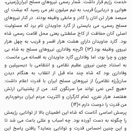
خدمت رژیم قرار داشت. شمار رسمی نیروهای مسلح ایران(زمینی،
هوایی و دریایی) قریب به نیم میلیون نفر می رسید که بیشت ای
سیصد هزار تن انان را کادر و مابقی وظیفه بودند. در کنار نیروهای
مسلح رسمی، می بایستی از گارد جاویدان نام برد که مسئولیت
اصلی آنان حفاظت از کاخ سلطنتی یعنی محل اقامت رسمی شاه
بود. گارد جاویدان دارای هشت هزار افسر و قریب به چهل هزار
نیروی وظیفه بود.(13) اگرچه وفاداری نیروهای مسلح به شاه بی
چون و چرا بود، اما وفاداری گارد جاویدان به افسانه می مانست.
به استناد چنین نیروی عظیم نظامی و انتظامی با دیسیپلین و
وفاداری بود که شاه چند ماه قبل از انقلاب به هنگام دیدن
سان(رژه نظامی) از نیروهای مسلح ایران با قدرت اعلام داشت:
«هیچ کس نمی تواند مرا سرنگون کند. من از پشتیبانی ارتش
هفتصد هزار نفری، تمام کارگران و اکثریت مردم ایران برخوردارم.
من قدرت را دوست دارم.»(14)
پرسش اساسی آناست که شاه این اطمینان بالا از توانایی رژیمش
را چگونه به دست آورده بود. چه اسباب و عللی باعث می شد تا
و این چنین احساس قدرت و توانایی بنماید؟ یافتن پاسخ این