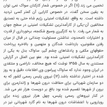
تخمین می زند.(11) اگر در خصوص شمار کارکنان سواک نمی توان
به یقین سخن گفت، در خصوص کارایی آن کمتر کسی تردید
داشته است. به واقع، تشکیلات امنیتی رژیم شاه حتی به تصدیق
مخالفین آن-یکی از کارآمدترین تشکیلات امنیتی در سطح جهان
به شمار می رفت. با به کارگیری وسیع شکنجه، برخورداری از قدرت
و اختیارات نامحدود، نداشتن مسئولیت چندانی در قبال از میان
رفتن مظنونین، بازداشت شدگان و متهمین و بالاخره پرداخت
حقوقهای مکفی و پادشاهای چشم گیر، ساواک بدل به یکی از
کارآمدترین تشکیلات امنیتی شده بود. عفو بین الملل در گزارش
مستندی به سال 1355 نوشت که هیچ مخالف، ناراضی و منتقدی
در ایران وجود ندارد که ساواک پیرامون وی اطلاعات دقیق و به روز
شده در اختیار نداشته باشد.(12) نیروی پلیس رسمی کشور که به
دو سازمان شهربانی برای حفاظت درون شهرها و ژاندارمری برای
برون از شهرها تقسیم شده بود بالغ بر دویست هزار نفر می شد.
در کنار نیروهای رسمی پلیس، چهل هزار نیروی زبده برای
رویارویی با اغتشاشات درون شهرها به نام گارد شهربانی نیز در