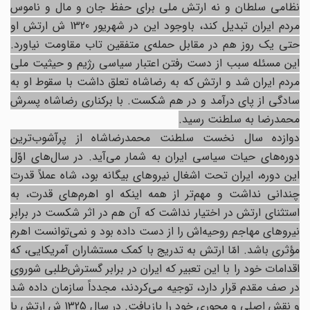
نظامی سلطان و نه ارتش ملی برای حفظ جان و مال و ناموس
مردم ایران تبدیل کند، باوجود این در شهریور 1320 ش ارتش او
حتی یک روز هم در مقابل حمله‌ی متفقین تاب مقاومت نیاورد.
این مسئله سبب از دست رفتن اعتبار سیاسی رژیم و حیثیت ملی
مردم ایران شد و ارتش که به رضاشاه تعلق داشت با سقوط او به
سادگی از پای درآمد و در هم شکست. با برکناری رضاشاه پسرش
محمدرضا به سلطنت رسید.
دوازده سال نخست سلطنت محمدرضاشاه از پرآشوب‌ترین
دوره‌های حیات سیاسی ایران به شمار می‌آید. در سال‌های اوّل
این دوره، ایران تحت اشغال نیروهای بیگانه بود، شاه عملاً قدرت
چندانی نداشت و مهم‌تر از همه اینکه او اهرم‌های قدرت، به
استثنای ارتش در اختیار نداشت که آن هم در اثر شکست در برابر
نیروهای مهاجم روحیه‌اش را از دست داده بود و نمی‌توانست اهرم
مؤثری باشد. امّا ارتش به تدریج با کمک مستشاران آمریکایی، که
اقدامات خود را با این تعبیر که ایران در برابر گسترش‌طلبی شوروی
در صف مقدم قرار دارد، توجیه می‌کردند، مجدداً سازمان داده شد
و نقش اصلی و محوری خود را بازیافت. در سال 1325 ش ارتش با