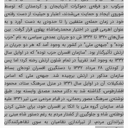
سرکوب دو فرقه‌ی دموکرات آذربایجان و کردستان که توسط
شوروی ایجاد و حمایت می‌شدند، اعتبار و حیثیت از دست رفته‌ی
خود در زمان حمله‌ی متفقین را تا حدودی به دست آورد و به
عنوان اهرمی قوی در اختیار محمدرضاشاه پهلوی قرار گرفت. بین
سال‌های 1320 تا 1332 ش دو جریان عمده‌ی سیاسی به نام "حزب
توده" و "جبهه‌ی ملی" در کشور به وجود آمد که هر دو جریان در
ارتش تأثیرگذار بود. "سازمان افسران حزب توده" که در اوایل سال
1332 به وجود آمد تقریباً در تمام شئون ارتش رخنه کرد؛ اما پس
از کودتای 28 مرداد 1332 با دستگیری افسران توده‌ای بساط
سازمان مذکور در ارتش برچیده شد. جبهه‌ی ملی که اساس
تشکیلات آن در اوایل سال 1331 در منزل سرهنگ ستاد، محمود
افشارطوس، گذاشته شد به دکتر محمد مصدق وابسته بود. طبق
نوشته‌ی سرهنگ مصور رحمانی، در قیام مردمی سی تیر 1331 علیه
شاه، سازمان گروه ملی با اتکا بر افسران خود، برای خنثی کردن
توطئه‌ی شاه و جلوگیری از کشتار مردم به رغم دستور شاه مبنی بر
تیراندازی مردم، از تیراندازی نظامیان به سوی تظاهرکنندگان