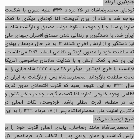
جلوگیری کردند.
کودتای محمدرضاشاه در 25 مرداد 1332 علیه ملیون با شکست
مواجه شد و شاه از ایران گریخت؛ امّا کودتای دیگری با کمک
سازمان سیا اجرا و موجب سقوط دولت مصدق و بازگشت شاه به
ایران شد. با دستگیری و زندانی شدن مصدق،افسران جبهه‌ی ملی
نیز دستگیر و از ارتش اخراج شدند.12 به هر حال دودمان پهلوی
که سلطنت خود را مدیون کودتای نظامی اسفند 1299 می‌دانست،
این بار هم با کمک ارتش و با هدایت سازمان جاسوسی آمریکا
توانست با طرح کودتایی دیگر در 28 مرداد 1332 شاه فراری را به
تخت سلطنت بازگرداند. محمدرضاشاه پس از بازگشت به ایران در
سال 1332 به این نتیجه رسید که قدرت اقتصادی بدون قدرت
نظامی وجود خارجی ندارد؛ لذا تصمیم گرفت چه در داخل کشور و
چه در منطقه، قدرت مطلق باشد. فردوست، نکات اصلی در
دکترین امنیت ملی محمدرضاشاه پس از 28 مرداد 1332 را به این
شرح توصیف می‌کند:
1- محمدرضاشاه مانند رضاخان، پایه‌ی اصلی قدرت خود را بر
ارتش گذاشت و همان رویه‌ی پدر را انتخاب کرد. فرماندهی کل