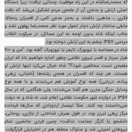
که محمدرضاشاه در این راه موفقیت چندانی نیافت؛ زیرا دستگاه
اصلی ارتش و بدنه‌ی آن از عامه‌ی مردم تشکیل می‌شد که بافت
فکری ـ مذهبی داشتند و به‌جز عده‌ی کمی از افسران رده‌بالا،
مابقی ساختار ارتش دچار تحول مورد نظر محمدرضا پهلوی نشد و
جالب اینکه شاه بدون توجه به این مسائل، در سرکوب انقلاب
مردمی 1357 چشم به این ارتش دوخته بود.
شاه در مصاحبه با نیویورک تایمز یا نیوزویک گفته بود: "من و 700
هزار سرباز و افسر نیروی نظامی چطور اجازه خواهیم داد که ایران
ملعبه‌ی دست مخالفین شود؟!" شاه خیال می‌کرد اینها ارتش او
هستند، هر چند که افسران در همه‌ی رشته‌ها (خلبانی، زرهی،
پیاده، دریایی) همه نوع آموزش هم می‌دیدند و با همه نوع
وسایل جنگی مدرن هم آشنا می‌شدند؛ ولی هنگامی که در سال
1357 در دوازده شهر حکومت نظامی اعلام شد، نه شاه و نه دولت
نمی‌دانستند چه ‌کنند. مثلاً تیمسار اردوبادی که سال‌ها فرمانده‌
مرکز زرهی تبریز بود، در طول عمرش شناختی از بازاری، روحانی،
دانشجو یا کارگر جماعت نداشت؛ چنین فردی جانشین تمام
نیروهای امنیتی شد و ساواک منطقه هم در اختیارش قرارگرفت.