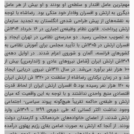
مهم‌ترین عامل اقتدار و سلطه‌ی او بودند و او بیش از هر عامل
دیگری به ارتش و افسران وفادار خود متکی بود. رضاشاه با توجه
به نقشه‌های از پیش طراحی شده‌ی انگلستان به تجدید سازمان
ارتش پرداخت. قانون نظام وظیفه‌ی اجباری در 16 خرداد 1304ش
به تصویب مجلس رسید. دو مدرسه‌ی نظامی در تهران ایجاد و
افسران ارتش در 1305ش با تأیید مجلس برای آموزش نظامی به
کشورهای فرانسه، آلمان و شوروی اعزام شدند. در اوایل دهه‌ی
1309ش ارتش ایران (شامل نیروهای عادی و ژاندارمری) بیش از
100 هزار نفر برآورد می‌شد. در سال 1311ش نیروی دریایی ایجاد
شد و در زمان برکناری رضاشاه از سلطنت در 1320 ش ارتش ایران
به 120 هزار نفر رسیده بود.5 افسران ارتش ایران از لحاظ قدرت
اقتصادی منبع واحدی نداشتند و با توجه به این واقعیت که میان
ارتش و طبقه‌ی حاکمه تقریباً هیچ‌گونه پیوند سیاسی- اجتماعی
وجود نداشت اکثر کسانی که طی دوره‌ی 1299 ـ 1309ش وارد
ارتش شدند، از اعضای خانواده‌های خرده‌مالک و کارمندان دولت
بودند. از آنجا که ارتش به صورت ضامن بقای رژیم پهلوی درآمده
بود، رضاشاه به فرماندهان و نظامیان بالارتبه توجه خاصی