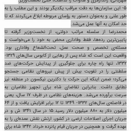
شهربانی، ژاندارمری و ساواک را نداشت، حتی نخست‌وزیر.
5- این سازمان‌ها به دقت مراقب یکدیگر بودند و این مطلب را به
طور علنی و به‌عنوان دستور به رؤسای مربوطه ابلاغ می‌کردند که تا
حد امکان به آنها عمل می‌شد.
محمدرضا از سلسله مراتب دولتی، از نخست‌وزیر گرفته تا
پایین‌ترین رده‌ها، فقط وفاداری محض به خود را می‌خواست و
مسئله‌ی تخصص و صحت عمل، تحت‌الشعاع وفاداری بود.
واقعیت این است که شاه پس از رهایی از کابوس‌ سال‌های 1329-
1332، تنها راه چاره برای جلوگیری از پیدایش حرکت‌های ضد
سلطنتی را در تقویت بیش از پیش نیروهای نظامی جستجو
می‌کرد؛ ضمن اینکه این حرکت با دکترین نیکسون در منطقه نیز
تطابق داشت. بنابراین تقاضای شاه برای تجهیز نظامیان به
سرعت برآورده می‌شد. هزینه‌ها‌ی نظامی در ظرف 17 سال، یعنی
در فاصله‌ی سال‌های 1332- 1349 تا 12 برابر افزایش یافت و از 64
میلیون دلار به 880 میلیون دلار رسید.15 در سال 1341 ش و در
جریان اجرای اصلاحات ارضی در کشور، ارتش نقش عمده‌ای را به
عهده گرفت و همچنین در جریان قیام پانزده خرداد 1342 شاه برای