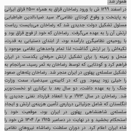
هموار شد.
در اسفند 1299 ش با ورود رضاخان قزاق به همراه 2500 قزاق ایرانی
به پایتخت و وقوع کودتای نظامی3، سید ضیاءالدین طباطبایی
مسئول تشکیل دولت جدیدی شد که رضاخان می‌بایست ریاست
ارتش آن را به عهده می‌گرفت. رضاخان که خود از فوج قزاق بود و
با روحیه‌ی نظامیگری بارآمده بود، از ابتدای دستیابی به قدرت،
تکیه‌اش را بر ارتش گذاشت؛ لذا تمام واحدهای نظامی موجود را
منحل و زمینه را برای تشکیل ارتش حرفه‌ای یکدست در ایران
فراهم کرد و کودتایی که توسط رضاخان به ثمر رسید، سرانجام به
تشکیل سلسله‌ی پهلوی در ایران منجر شد. رضاخان پله‌های صعود
را خیلی زود پیمود. وی که در کابینه‌ی سیدضیاء سمت وزارت
جنگ را به عهده داشت، دو سال بعد با برکناری او نخست‌وزیر
شد. رضاخان در سال 1923 م با انعقاد قرارداد نفتی جدیدی با
انگلستان که شامل جزئیاتی درباره‌ی تأمین هزینه‌ی ارتش و ایجاد
سلسله‌ی شاهنشاهی پهلوی در ایران بود، موقعیت خود را
استحکام بخشید و در نهایت در دسامبر 1925 م/ 1304 ش خود را
شاه ایران اعلام کرد. در دوران سلطنت رضاشاه نیروهای نظامی