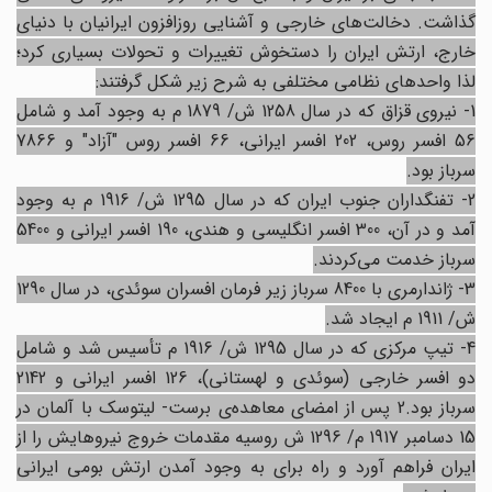
گذاشت. دخالت‌های خارجی و آشنایی روزافزون ایرانیان با دنیای
خارج، ارتش ایران را دستخوش تغییرات و تحولات بسیاری کرد؛
لذا واحدهای نظامی مختلفی به شرح زیر شکل گرفتند:
1- نیروی قزاق‌ که در سال 1258 ش/ 1879 م به وجود آمد و شامل
56 افسر روس، 202 افسر ایرانی، 66 افسر روس "آزاد" و 7866
سرباز بود.
2- تفنگداران جنوب ایران که در سال 1295 ش/ 1916 م به وجود
آمد و در آن، 300 افسر انگلیسی و هندی، 190 افسر ایرانی و 5400
سرباز خدمت می‌کردند.
3- ژاندارمری با 8400 سرباز زیر فرمان افسران سوئدی، در سال 1290
ش/ 1911 م ایجاد شد.
4- تیپ مرکزی که در سال 1295 ش/ 1916 م تأسیس شد و شامل
دو افسر خارجی (سوئدی و لهستانی)، 126 افسر ایرانی و 2142
سرباز بود.2 پس از امضای معاهده‌ی برست- لیتوسک با آلمان در
15 دسامبر 1917 م/ 1296 ش روسیه مقدمات خروج نیروهایش را از
ایران فراهم آورد و راه برای به وجود آمدن ارتش بومی ایرانی