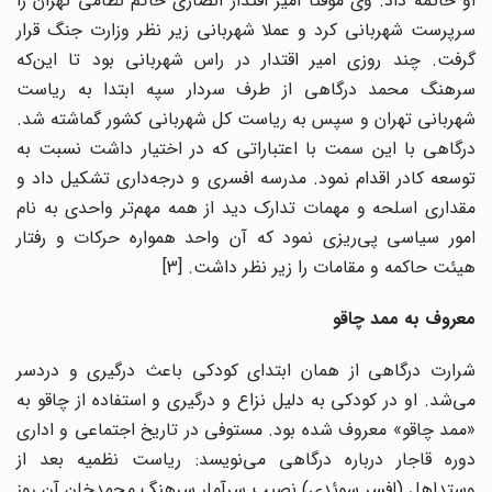
او خاتمه داد. وی موقتا امیر اقتدار انصاری حاکم نظامی‌ تهران را
سرپرست شهربانی کرد و عملا شهربانی زیر نظر وزارت جنگ قرار
گرفت. چند روزی امیر اقتدار در راس شهربانی بود تا این‌که
سرهنگ محمد درگاهی از طرف سردار سپه ابتدا به ریاست
شهربانی تهران و سپس به ریاست کل شهربانی کشور گماشته شد.
درگاهی با این سمت با اعتباراتی که در اختیار داشت نسبت به
توسعه کادر اقدام نمود. مدرسه افسری و درجه‌داری تشکیل داد و
مقداری اسلحه و مهمات تدارک دید از همه مهم‌تر واحدی به نام
امور سیاسی پی‌ریزی نمود که آن واحد همواره حرکات و رفتار
هیئت حاکمه و مقامات را زیر نظر داشت. [3]
معروف به ممد چاقو
شرارت درگاهی از همان ابتدای کودکی باعث درگیری و دردسر
می‌شد. او در کودکی به دلیل نزاع و درگیری و استفاده از چاقو به
«ممد چاقو» معروف شده بود. مستوفی در تاریخ اجتماعی و اداری
دوره قاجار درباره درگاهی می‌نویسد: ریاست نظمیه بعد از
وستداهل (افسر سوئدی) نصیب سرآمار سرهنگ محمدخان آن روز