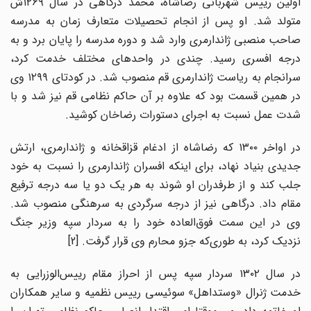
اولین رییس شهربانی رضاشاه، محمد درگاهی در سال ۱۲۶۹ش
متولد شد. او پس از انجام تحصیلات متعارف زمان به مدرسه
صاحب منصبی ژاندارمری وارد شد و دوره مدرسه را پایان برد و به
درجه افسری رسید. چندی در واحدهای مختلف خدمت کرد،
سرانجام به ریاست ژاندارمری قم منصوب شد. در کودتای ۱۲۹۹ وی
در همین قسمت بود که علاوه بر آن حاکم نظامی‌ قم نیز شد و با
شدت عمل نسبت به اجرای دستورات رضاخان کوشید.
در اواخر ۱۳۰۰ که رضاشاه از ادغام قزاقخانه و ژاندارمری، ارتش
جدیدی بنیاد نهاد، برای اینکه افسران ژاندارمری را نسبت به خود
جلب کند و از طرفدران او شوند به هر یک دو یا سه درجه ترفیع
مقام داد. درگاهی نیز از درجه سرگردی به سرهنگی منصوب شد.
وی در این سمت فوق‌العاده خود را به سردار سپه وزیر جنگ
نزدیک کرد، به طوری‌که جزو محارم وی قرار گرفت. [2]
در سال ۱۳۰۲ سردار سپه پس از احراز مقام رییس‌الوزرایی به
خدمت ژنرال «وستداهل» سوئیسی رییس نظمیه و سایر همکاران