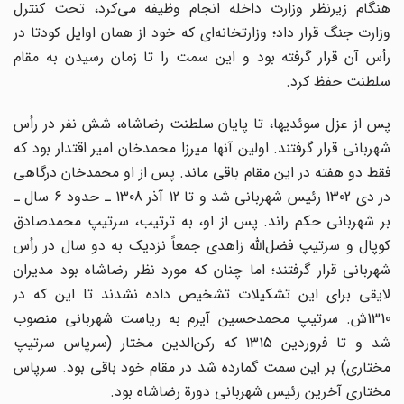
هنگام زیرنظر وزارت داخله انجام وظیفه می‌کرد، تحت کنترل
وزارت جنگ قرار داد؛ وزارتخانه‌ای که خود از همان اوایل کودتا در
رأس آن قرار گرفته بود و این سمت را تا زمان رسیدن به مقام
سلطنت حفظ کرد.
پس از عزل سوئدیها، تا پایان سلطنت رضاشاه، شش نفر در رأس
شهربانی قرار گرفتند. اولین آنها میرزا محمدخان امیر اقتدار بود که
فقط دو هفته در این مقام باقی ماند. پس از او محمدخان درگاهی
در دی‌ 1302 رئیس شهربانی شد و تا 12 آذر 1308 ـ حدود 6 سال ـ
بر شهربانی حکم ‌راند. پس از او، به ترتیب، سرتیپ محمدصادق
کوپال و سرتیپ فضل‌الله زاهدی جمعاً نزدیک به دو سال در رأس
شهربانی قرار گرفتند؛ اما چنان که مورد نظر رضاشاه بود مدیران
لایقی برای این تشکیلات تشخیص داده نشدند تا این که در
1310ش. سرتیپ محمدحسین آیرم به ریاست شهربانی منصوب
شد و تا فروردین 1315 که رکن‌الدین مختار ‌(سرپاس سرتیپ
مختاری) بر این سمت گمارده شد در مقام خود باقی بود. سرپاس
مختاری آخرین رئیس شهربانی دورة رضاشاه بود.