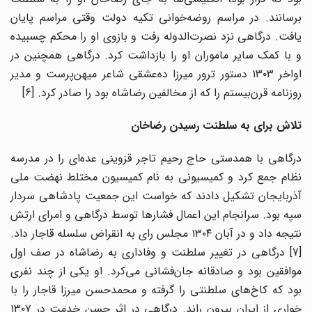
برسانند. در مراسم روضه‌خوانی تکیه ‌دولت وقتی مراسم پایان
یافت. درگاهی نزد نصرت‌الدوله رفت و بازوی او را محکم چسبیده
و با کمک سایر ماموران او را بازداشت کرد. درگاهی همچنین در
اواخر ۱۳۰۳ دستور ترور میر‌زا ده‌عشقی شاعر میهن‌پرست و مدیر
روزنامه قرن‌بیستم را که از مخالفین رضاشاه بود را صادر کرد. [6]
تلاش برای به سلطنت رسیدن رضاخان
درگاهی با همدستی حاج رحیم تاجر قزوینی عده‌ای را در مدرسه
نظام جمع کرد و کمیسیونی به نام کمیسیون مختلط نهضت ملی
آذربایجان تشکیل دادند که خواست این جمعیت پادشاهی سردار
سپه بود. سرانجام این اعمال فشارها توسط درگاهی و امرای ارتش
نتیجه داد و در آبان ۱۳۰۴ مجلس رای به انقراض سلسله قاجار داد.
[7] درگاهی در تغییر سلطنت و وفاداری به رضاشاه در صف اول
موافقین بود و صادقانه جان‌فشانی می‌کرد. او یکی از چند نفری
بود که کاخ‌های سلطنتی را گرفته و محمدحسن میرزا قاجار را با
خواری از ایران بیرون راند. درگاهی در اثر حسن خدمت در ۱۳۰۷