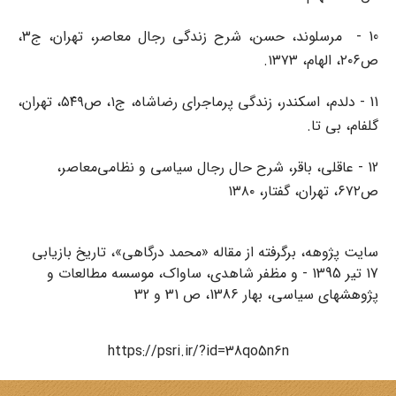
10 - مرسلوند، حسن، شرح زندگی رجال معاصر، تهران، ج۳،
ص۲۰۶، الهام، ۱۳۷۳.
11 - دلدم، اسکندر، زندگی پرماجرای رضاشاه، ج۱، ص۵۴۹، تهران،
گلفام، بی تا.
12 - عاقلی، باقر، شرح حال رجال سیاسی و نظامی‌معاصر،
ص۶۷۲، تهران، گفتار، ۱۳۸۰
سایت پژوهه، برگرفته از مقاله «محمد درگاهی»، تاریخ بازیابی
17 تیر 1395 - و مظفر شاهدی، ساواک، موسسه مطالعات و
پژوهشهای سیاسی، بهار 1386، ص 31 و 32
https://psri.ir/?id=38qo5n6n