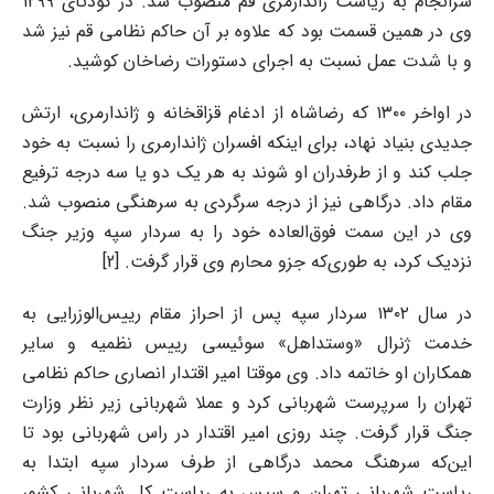
سرانجام به ریاست ژاندارمری قم منصوب شد. در کودتای ۱۲۹۹
وی در همین قسمت بود که علاوه بر آن حاکم نظامی‌ قم نیز شد
و با شدت عمل نسبت به اجرای دستورات رضاخان کوشید.
در اواخر ۱۳۰۰ که رضاشاه از ادغام قزاقخانه و ژاندارمری، ارتش
جدیدی بنیاد نهاد، برای اینکه افسران ژاندارمری را نسبت به خود
جلب کند و از طرفدران او شوند به هر یک دو یا سه درجه ترفیع
مقام داد. درگاهی نیز از درجه سرگردی به سرهنگی منصوب شد.
وی در این سمت فوق‌العاده خود را به سردار سپه وزیر جنگ
نزدیک کرد، به طوری‌که جزو محارم وی قرار گرفت. [2]
در سال ۱۳۰۲ سردار سپه پس از احراز مقام رییس‌الوزرایی به
خدمت ژنرال «وستداهل» سوئیسی رییس نظمیه و سایر
همکاران او خاتمه داد. وی موقتا امیر اقتدار انصاری حاکم نظامی‌
تهران را سرپرست شهربانی کرد و عملا شهربانی زیر نظر وزارت
جنگ قرار گرفت. چند روزی امیر اقتدار در راس شهربانی بود تا
این‌که سرهنگ محمد درگاهی از طرف سردار سپه ابتدا به
ریاست شهربانی تهران و سپس به ریاست کل شهربانی کشور