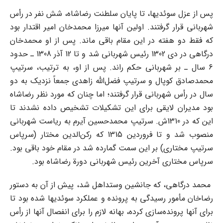
پس از عزل سوئدیها، تا پایان سلطنت رضاشاه، شش نفر در رأس
شهربانی قرار گرفتند. اولین آنها میرزا محمدخان امیر اقتدار بود
که فقط دو هفته در این مقام باقی ماند. پس از او محمدخان
درگاهی در دی‌ 1302 رئیس شهربانی شد و تا 12 آذر 1308 ـ حدود
6 سال ـ بر شهربانی حکم ‌راند. پس از او، به ترتیب، سرتیپ
محمدصادق کوپال و سرتیپ فضل‌الله زاهدی جمعاً نزدیک به دو
سال در رأس شهربانی قرار گرفتند؛ اما چنان که مورد نظر رضاشاه
بود مدیران لایقی برای این تشکیلات تشخیص داده نشدند تا
این که در 1310ش. سرتیپ محمدحسین آیرم به ریاست شهربانی
منصوب شد و تا فروردین 1315 که رکن‌الدین مختار ‌(سرپاس
سرتیپ مختاری) بر این سمت گمارده شد در مقام خود باقی بود.
سرپاس مختاری آخرین رئیس شهربانی دورة رضاشاه بود.
محمد درگاهی، که جانشین وستداهل شد، پیش از آن به دستور
رضاخان مأمور رسیدگی به پرونده و عملکرد سوئدیها شده بود تا
برای آنها پرونده‌سازی کرده، بهانه لازم را برای انفصال آنها از رأس