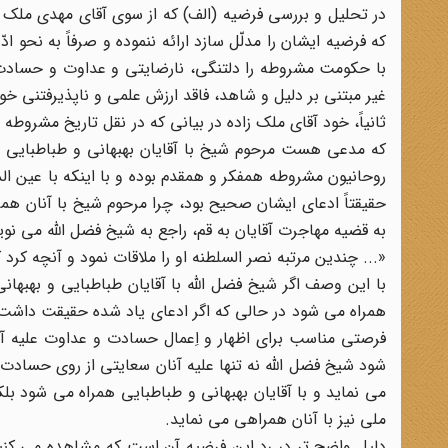
در تحلیل و بررسی فرضیه (الف) که از سوی آقای مهدی ملک زا
که فرضیه ایشان را مدلّل سازد ارائه ننموده و صرفاً به نح
با حکومت مشروطه را دلتنگی، نارضایتی و عداوت و حسادت وی
غیر مبتنی بر دلیل و شاهد، فاقد ارزش علمی و ناپذیرفتنی خوا
ثانیاً، خود آقای ملک زاده در بیانی که در نقل تاریخ مشروط
که مدعی هست مرحوم شیخ با آقایان بهبهانی و طباطبایی د
حقیقتاً ادعای ایشان صحیح بود، چرا مرحوم شیخ با آنان همراه
به قضیه مهاجرت آقایان به قم، راجع به شیخ فضل الله می نوی
«... چندین مرتبه نصر السلطنه او را ملاقات نمود و آنچه کرد که 
با این وصف اگر شیخ فضل الله با آقایان طباطبایی و بهبهان
همراه می شود در حالی که اگر ادعای یاد شده حقیقت داشت 
فرصتی مناسب برای اظهار و اِعمال حسادت و عداوت علیه آنان
شود شیخ فضل الله نه تنها علیه آنان سعایتی از روی حسادت ی
می نماید و با آقایان بهبهانی و طباطبایی همراه می شود ب
ملی نیز با آنان همراهی می نماید.
دلیل واضح تر در رد این فرضیه آن است که مشاهده می کنی