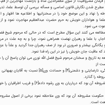
فرمان مشروطیت از سوی مظفرالدین شاه و بازگشت مهاجرین از قم، ب
 و مطرح شدن نگارش قانون اساسی و مسأله بررسی آن توسط علما، تدر
ا نهاد و این موضع خود را در سخنرانیها و اطلاعیه ها اظهار و اع
ا و هواداران خویش به حرم حضرت عبدالعظیم مهاجرت نمود و از آن
عوت می نمود.
مطالعه می کنند این سؤال مطرح است که در حالی که مرحوم شیخ فضل 
ر، با علما و رهبران نهضت همراهی نمود، چرا و به چه علت در مرحل
نگی بیشتر و ضروری تر بود از صف رهبران جدا گردید و علناً با عزم
که عاقبت جان خویش را نیز در این راه فدا نمود.
 به تاریخ و سخنان مرحوم شیخ فضل الله نوری می توان پاسخ آن را د
ت از:
الف) علت مخالفت شیخ فضل الله با حکومت مشروطه، دلتنگی، نارضایتی و دشمنی[4] و حسادت وی[
طه را گذارد.
ب) فرضیه دیگر آن است که علت مخالفت وی با حکومت مشروطه آن بود که درباریان به وی رشوه 
 حکومت مشروطه آن بود که وی ملاحظه نمود برخی از اصول مشروط
یعت است.