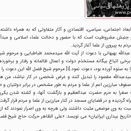
بعاد اجتماعی، سیاسی، اقتصادی و آثار متفاوتی که به همراه داشته،
 و جنبش مشروطیت است که با حضور و دخالت علماء اسلامی و مبد
 به پیروی از علما آغاز گردید.
بدالله بهبهانی با دعوت از آیت الله سیدمحمد طباطبایی و مرحوم شی
برخی اتباع بیگانه مستخدَم دولت و اعمال ظالمانه و رفتار و برخور
آمیز و تجاوزات مستمر دولتیان به جان و مال مردم که عامّه را به ستوه آورده بود، دعوت نمود.[1] مرحوم شیخ ف
یدعبدالله مقصود را تبدیل کنند و غرض شخصی در کار نباشد، من هم
فت و صفوف مبارزین اعم از علما و مردم به طور مشخص در برابر دولتیان و 
ت صغرا به حرم حضرت عبدالعظیم و بازگشت آنها، و کشته شدن یکی 
 گردیده و در قضایای مسجد در کنار مبارزین از علما و مردم قرار گرفت
 نسبت به وی موضعی مثبت داشتند ولی هرچه به وی اصرار نمودند که از
اریخ بیداری ایرانیان» می نویسد: «علی الظاهر حرکت حاج شیخ فضل 