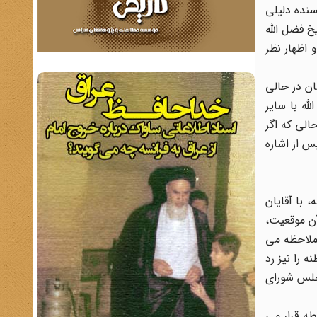
سنده دلیلی
خ فضل الله
 اظهار نظر
ان در حالی
ه با سایر
با اینکه با عین الدوله صدراعظم وقت دوست بود، در مهاجرت ... شرکت کرد ...».[8] در حالی که اگر
س از اشاره
 با آقایان
آن موقعیت،
 ملاحظه می
 را نیز رد
مجلس شورای
ه قرار می