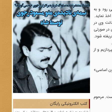
 رود و به
خذ نماید.
الله نقل گردیده و از وی سراغ داریم و قوه درک وی از اوضاع اجتماعی[15] و فطانت وی در
که بگوییم حتی در صورتی
یفته شود.
دازیم و از
نون اساسی»
ست. مرحوم
کتب الکترونیکی رایگان