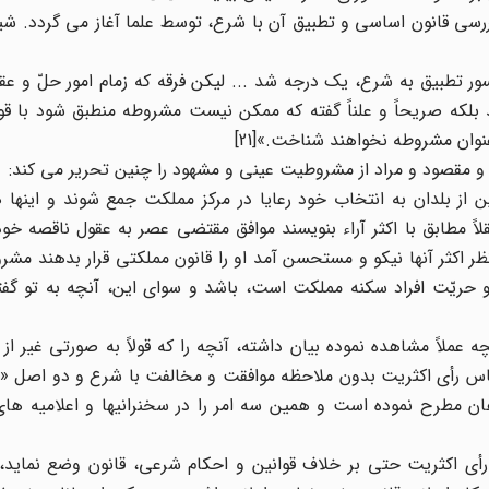
سی قانون اساسی و تطبیق آن با شرع، توسط علما آغاز می گردد. شیخ
یسور تطبیق به شرع، یک درجه شد ... لیکن فرقه که زمام امور حلّ و ع
لکه صریحاً و علناً گفته که ممکن نیست مشروطه منطبق شود با قواع
وان مشروطه نخواهند شناخت.»[21]
و مقصود و مراد از مشروطیت عینی و مشهود را چنین تحریر می کند:
از بلدان به انتخاب خود رعایا در مرکز مملکت جمع شوند و اینها ه
اً مطابق با اکثر آراء بنویسند موافق مقتضی عصر به عقول ناقصه خ
 اکثر آنها نیکو و مستحسن آمد او را قانون مملکتی قرار بدهند مشرو
حریّت افراد سکنه مملکت است، باشد و سوای این، آنچه به تو گفت
عملاً مشاهده نموده بیان داشته، آنچه را که قولاً به صورتی غیر از 
اس رأی اکثریت بدون ملاحظه موافقت و مخالفت با شرع و دو اصل «
ان مطرح نموده است و همین سه امر را در سخنرانیها و اعلامیه های
د رأی اکثریت حتی بر خلاف قوانین و احکام شرعی، قانون وضع نماید