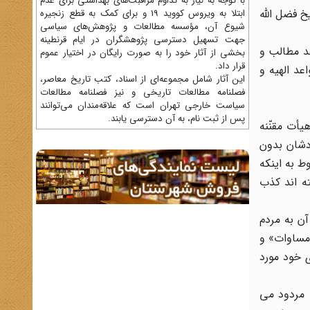
با توجه به نیاز به تداوم مراقبت‌های بهداشتی برای عدم
 فضل الله
ابتلا به ویروس کووید 19 و برای کمک به قطع زنجیره
شیوع آن، مؤسسه مطالعات و پژوهش‌های سیاسی
جهت تسهیل دسترسی پژوهشگران در ایام قرنطینه
قد مطالب و
بخشی از آثار خود را به صورت رایگان در اختیار عموم
قرار داد.
د الهیه و
این آثار شامل مجموعه‌ای از اسناد، کتب تاریخ معاصر،
فصلنامه‌ مطالعات تاریخی و نیز فصلنامه مطالعات
سیاست خارجی تهران است که علاقه‌مندان می‌توانند
پس از ثبت نام، به آن دسترسی یابند.
یأت مقنّنه
ودشان بدون
ط به اینکه
ه اند کذب
آن به مردم
مساوات» و
 خود مورد
، مردود می