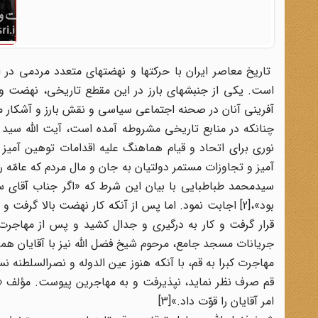
تاریخ معاصر ایران با حرکتها و نهضتهای متعدد مردمی در ا
است. یکی از جنبشهای بارز در این مقطع تاریخی، نهضت
آفرینی آنان در صحنه اجتماعی سیاسی و نقش بارز و آشکار مردم
چنانکه در منابع تاریخی مشروطه آمده است، آیت الله سید ع
نوری برای اتحاد و قیام هماهنگ علیه اقدامات توهین آمیز 
سیدمحمد طباطبایی با بیان این شرط که «اگر جناب آقای س
بود»،[2] اجابت نمود. اما پس از آنکه کار نهضت بالا گر
قرار گرفت و کار به درگیری و جدال کشید و پس از مهاجر
جریانات مسجد جامع، مرحوم شیخ فضل الله نیز با آقایان همراه
مهاجرت کبرا به قم، با آنکه هنوز عین الدوله و نصرالسلطنه
قم صرف نظر نماید، نپذیرفت و به مهاجرین پیوست. مؤلف «ت
امر آقایان را قوّت داد.»[3]