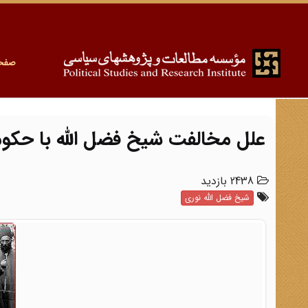
صفح
علل مخالفت شیخ فضل الله با حک
2438 بازدید
شیخ فضل الله نوری