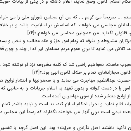
ایت احکام اسلام، قانون وضع نماید، اعلام داشته و در یکی از بیانات خو
ستم ... صریحاً می گویم ... که من آن مجلس شورای ملی را می خواه
مسلمانان مجلسی می خواهند که اساسش بر اسلامیت باشد و بر خلاف 
ونی نگذارد. من همچنین مجلسی می خواهم.»[24]
درکاران مشروطه و «فرقه که زمام امور حلّ و عقد مطالب و قبض و بسط 
، تلاش می نماید تا برای عموم مردم مسلمان نیز که از چند و چون قض
وب ماست، نخواهیم راضی شد که کلمه مشروعه نزد او نوشته شود ...»[
ون مجازاتشان، تمام بر خلاف قانون الهی بود.»[26]
رت عبدالعظیم مهاجرت می نماید و با سخنرانیها و انتشار لوایح در
مور را در دست گرفته و بدون تعهد به اسلام جریانات را به جانبی 
از لوایح منتشر شده از سوی مهاجرین آمده است:
ظلم نماید و اجراء احکام اسلام کند، بد است و نباید باشد. تمام 
ت قیدی است برای آنها. می خواهند نگذارند که رسماً این مجلس مق
تأکید داشتند اصل «آزادی و حریّت» بود. این اصل گرچه با تفسیر