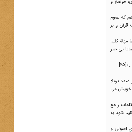
یش، موضع و
م که عموم
قرآن و بر
مهامّ کلیه
ایا بی خبر
25]
 صدد برملا
که خویش می
کلمات راجع
ید شود به
ی اصولی و