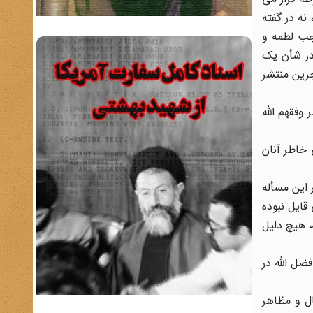
نه در گفته
جب لطمه و
در شأن یک
جرین منتشر
وفقهم الله
 خاطر آنان
 این مسأله
حو تحقیقی قایل نبوده
، هیچ دلیل
ضل الله در
ل و مظاهر