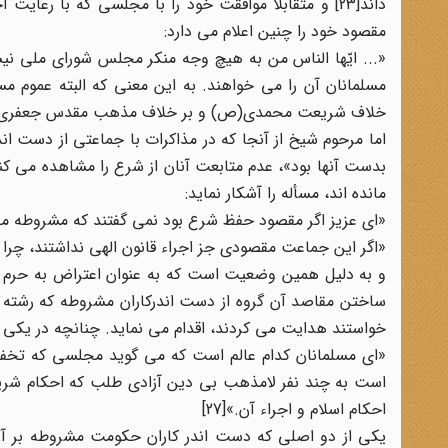
داند[23] و متقابلاً موافقت خود را با مجلسی که با رع
مقصود خود را چنین اعلام می دارد:
«... ایّها الناس من به هیچ وجه منکر مجلس شورای ملی نی
مسلمانان آن را می خواهند. به این معنی که البته عموم 
خلاف شریعت محمدی(ص) و بر خلاف مذهب مقدس جعفری، قان
اما مرحوم شیخ از آنجا که در مذاکرات با جماعتی از دست ان
بدست آنها بود»، عدم متابعت آنان از شرع را مشاهده می کند
مانده اند، مسأله را آشکار نماید:
«ای عزیز اگر مقصود حفظ شرع بود نمی گفتند که مشروطه محب
«اگر این جماعت مقصودی جز اجراء قانون الهی نداشتند، چرا قان
و به دلیل همین وضعیت است که به عنوان اعتراض به حرم حض
ساختن مقاصد آن گروه از دست اندرکاران مشروطه که رشته ا
خواستند هدایت می کردند، اقدام می نماید. چنانچه در یکی 
«ای مسلمانان کدام عالم است که می گوید مجلسی که تخفیف 
است به چند نفر لامذهب بی دین آزادی طلب که احکام شریع
احکام اسلام و اجراء آن.»[27]
یکی از دو اصلی که دست اندر کاران حکومت مشروطه بر آن 