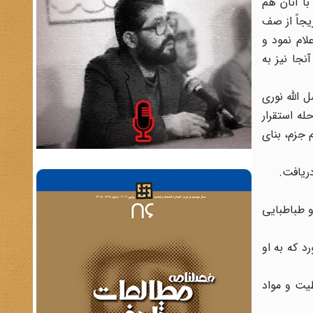
ا آنان هم
یجاً از صف
لام نمود و
جا نیز به
الله نوری
ه استقرار
 جزم، بنای
ریافت.
5] نسبت به آقایان بهبهانی و طباطبایی
داده[6] و فریب اطرافیان را خورد که به او
یت و مواد