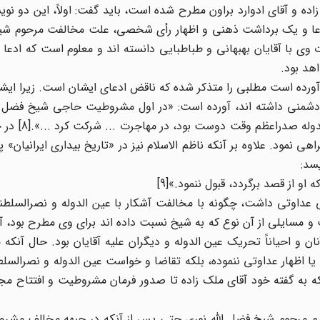
ده و آقای ادوارد براون مطرح شده است، باید گفت: اولاً، این دو نوی
و ادّعا و یک برداشت ذهنی و اظهار رأی شخصی، علت مخالفت مرحوم شی
 با آقایان بهبهانی و طباطبایی دانسته اند و معلوم است که ادعا و
هد بود.
ه آورده است مطلبی را متذکر شده که ناقض ادعای ایشان است. زیرا ایش
شمنی داشته اند، آورده است: «در اول مشروطیت حاجی شیخ فضل الل
روحانیون مشروطه همفکر و همقدم بوده و 
ی نمود. علاوه بر آنکه ناظم الاسلام نیز در «تاریخ بیداری ایرانیان» پ
سد:
او از قصد برگردد، قبول ننمود.»[9]
ی عداوتی داشت، چگونه با مخالفت آشکار با عین الدوله و نصرالسلطنه،
و مسایلی از آن نوع که به شیخ نسبت داده اند برای وی مطرح بود، 
 و احیاناً تحریک عین الدوله و دیگران علیه آقایان بود. حال آنکه
ا اظهار عداوتی ننموده، بلکه تقاضا و خواست عین الدوله و نصرالسلطنه
لکه به گفته خود آقای ملک زاده تا صدور فرمان مشروطیت و افتتاح 
م مرحوم شیخ فضل الله نوری حتی پس از آنکه در جبهه مخالف مشروط