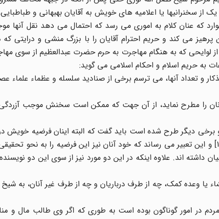
 از سخنرانیها یا اعلامیه های خویش به آقایان بهبهانی و طباطبایی، 
ارد که عنان کلام به اموری می رسد که احتمال می دهد نقل آنها مو
رهیز می کند و حریم احترام آقایان را با بزرگ منشی و درایتی که 
 از لوایحی که به هنگام مهاجرت به حرم حضرت عبدالعظیم از سوی مها
ت به حریم اسلام و احکام اسلامی می گوید:
ار و تعداد آنها، می ترسم برخی از صنادید سلسله و عظماء علماء عصر 
ام آنان را مطرح نماید، از آن جهت که ممکن است سخنش موجب آزردگی
ون و برخی دیگر طرح شده است باید گفت که البته اینان فرضیه خویش در
را از ابتدا با لفظ «ظاهراً»[11] و «احتمالاً»[12] بیان نموده اند[13] و این تعبیر می رساند که خود آنان نیز این فرضیه را به ن
ن داشته اند. علاوه اینکه در این دو مورد نیز از سوی این دو نویسنده
تشاء یا وعده کمک، چه از طرف درباریان و چه از طرف غیر آنان، به شیخ ف
دم در امور گوناگون بوده است به طوری که اگر وی طالب مال و منا