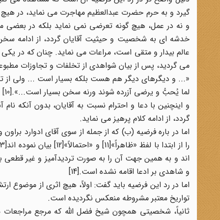
گیرد و به حرم حضرت عبدالعظیم مهاجرت می نماید، در هیچ یک
و نه در عمل، هیچ گونه تعرضی نمی نماید بلکه در بعضی مو
خدشه ای به شخصیت و حیثیت آقایان گردد، از ادامه سخن پ
عالم بیدار و متقی است، مراعات می نماید. چنان که در یکی
می گردید، پس از بیان شواهدی از تخلفات و تجاوزات مطبوعا
«... و دیگرهای دیگر هم هست بلکه بسیار است ... ولی از تذک
لما یُحبُّ و یرضی آزرده شوند ورنه سخن بسیار است...».[10]
و اینچنین با دعا و احترام نسبت به آقایان، بدون آنکه ن
گردد، از ادامه کلام پرهیز می نماید.
اما در باره فرضیه (ب) که از جمله از سوی آقای ادوارد برا
اند و به همین جهت آن را به صورت تردیدآمیز و غیر قطعی بیا
و شاهدی بر ادعا اقامه نشده است.[14]
اما در رد این فرضیه باید گفت: اولاً، هیچ اثری از موضوع ار
تواریخ معتبر مشروطه منعکس نگردیده است.
ثانیاً، شخصیتی همچون شیخ فضل الله که مرجع مراجعات مر