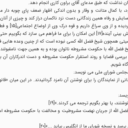
ان نداشت که طبق مدعای آقای براون کاری انجام دهد.
، با کمال متانت و وقار و بدون اندکی اظهار ضعف پای چوبه دار می
ش و رفاه همین زندگانی دست نزد ناکسان دراز کند و چیزی از آنان ا
رابعاً، ویژگیهای شخصیتی که از مرحوم شیخ فضل 
شناختن افراد و جریانات[16] و کیاست و تیزهوشی وی در پیش بینی آینده[17] این امکان را برای ما فراهم می سازد 
صیتی همچون شیخ فضل الله کسی نبوده است که از چنین وعده هایی فر
 فضل الله با حکومت مشروطه ناتوان بوده و به همین جهت نامقبولند.
بررسی قضایا و روند استقرار حکومت مشروطه و دست اندرکاران آن بپر
اه شویم.
 مجلس شورای ملی می نویسد:
از نمایندگان را برای نوشتن آن نامزد گردانیدند. در این میان «قا
یسد:
ند، یا بهتر بگویم ترجمه می کردند.»[19]
 فضل الله از جریان نهضت مشروطیت و مخالفت با حکومت مشروطه ا
رسد و نسخه شورای ما از انگلیس بیاید ...»[20]