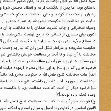
شیخ فضل الله در طول توقف در قم تا زمان صدور دستخط و 
داستان بود. اما پس از بازگشت از قم و انعقاد مجلس شورا
رهبران نهضت جدا گردید و بنای مخالفت با حکومت مشروطه ر
عاقبت در مخالفت با حکومت مشروطه به همراه جمعی از علم
وسیله سخنرانی و چاپ نشریه، همگان را به مخالفت با آن د
اکنون برای بسیاری از کسانی که تاریخ نهضت مشروطیت را 
در مقطع جدّی شدن نهضت و مبارزه با حکومت استبدادی قاجا
حکومت مشروطه و سرآغاز شکل گیری آن که نیاز به وحدت و یگا
مخالفت با آن نهاد و تا آنجا بر مخالفت خویش پافشاری نمود 
این مسأله، همان پرسش اصلی مقاله حاضر است که با مراجعه
فرضیه هایی که در پاسخ به این سؤال مطرح گردیده عبارت اس
بوده است و چون با آنان دشمنی داشت، بنای مخالفت با مشرو
وعده کمک داده بودند.[7]
ج) فرضیه سوم آن است که علت مخالفت شیخ فضل الله با
قانون اساسی در تعارض با اصول و مبانی اسلام و احکام شر