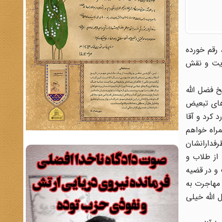
 رقم خورده
أیت و نقش
خ فضل الله
دهای تبعیض
ضل الله این دعوت را رد کرد و آقا
راه خواهم
طرفدارانشان
از طلاب و
 و در قضیه
 مهاجرت به
الله خیلی