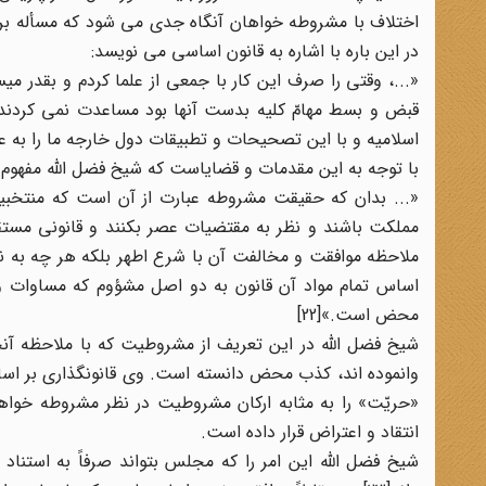
اختلاف با مشروطه خواهان آنگاه جدی می شود که مسأله برر
در این باره با اشاره به قانون اساسی می نویسد:
«...، وقتی را صرف این کار با جمعی از علما کردم و بقدر م
قبض و بسط مهامّ کلیه بدست آنها بود مساعدت نمی کردند ب
اسلامیه و با این تصحیحات و تطبیقات دول خارجه ما را به عن
با توجه به این مقدمات و قضایاست که شیخ فضل الله مفهوم 
«... بدان که حقیقت مشروطه عبارت از آن است که منتخبین 
مملکت باشند و نظر به مقتضیات عصر بکنند و قانونی مستقل
ملاحظه موافقت و مخالفت آن با شرع اطهر بلکه هر چه به نظر
اساس تمام مواد آن قانون به دو اصل مشؤوم که مساوات و 
محض است.»[22]
شیخ فضل الله در این تعریف از مشروطیت که با ملاحظه آنچه 
وانموده اند، کذب محض دانسته است. وی قانونگذاری بر اس
«حریّت» را به مثابه ارکان مشروطیت در نظر مشروطه خواه
انتقاد و اعتراض قرار داده است.
شیخ فضل الله این امر را که مجلس بتواند صرفاً به استنا