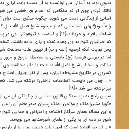
دنیوی بود، به آسانی می توانست به آن دست یابد، نیازی بد
ثالثاً، فردی چون او که هنگامی که اعدام وی قطعی می شود
آسانی از زندگانی دست می شوید، چگونه ممکن است برای آسای
که اطرافیان شیخ به وی وعده کمک و یاری داده باشند، شخ
پس نهایت آنکه فرضیه (الف و ب) از تبیین علت مخالفت شیخ
اما در بررسی فرضیه (ج) بایستی به ملاحظه تاریخ و مرور و 
بیانات و سخنان شیخ فضل الله به علت یا علل مخالفت وی آگ
کسروی در «تاریخ مشروطه ایران» پس از نقل جریان افتتاح
«... چون می بایست «نظامنامه داخلی» نوشته می شد، کسانی 
نیز نوشته می شد.»[18]
سپس راجع به نویسندگان قانون اساسی و چگونگی آن می نو
«گویا مشیرالملک و مؤتمن الملک پسران صدراعظم آن را می نوشت
و این مسأله همان سرآغاز اختلاف و اعتراض و جدایی شیخ
شیخ در نامه ای به یکی از علمای شهرستانها می نویسد:
«... آیا چه افتاده است که امروز باید دستور عدل ما از پاریس ب