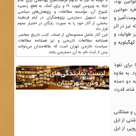
با توجه به نیاز به تداوم مراقبت‌های بهداشتی برای عدم
انین بود،
ابتلا به ویروس کووید 19 و برای کمک به قطع زنجیره
فرد خوانین
شیوع آن، مؤسسه مطالعات و پژوهش‌های سیاسی
مت‌آمیز و
جهت تسهیل دسترسی پژوهشگران در ایام قرنطینه
بخشی از آثار خود را به صورت رایگان در اختیار عموم
نیز در اثر
قرار داد.
یز طوایف و
این آثار شامل مجموعه‌ای از اسناد، کتب تاریخ معاصر،
فصلنامه‌ مطالعات تاریخی و نیز فصلنامه مطالعات
کهگیلویه و
سیاست خارجی تهران است که علاقه‌مندان می‌توانند
پس از ثبت نام، به آن دسترسی یابند.
 برای نفوذ
. به علاوه
به دو دسته
 شاه، قدرت
ی و مملکتی
تی از ایل
یی از ایل