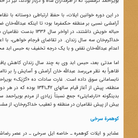
بویراحمد گرمسیر، که از طرفداران شاه و دربار بودند، نیز د
در این دوره خوانین ایلات، با حفظ ارتباطی دوستانه با نظ
آرامشی نسبی بر منطقه حکمفرما بود؛ تا اینکه عبدالله‌خان 
حباله خویش داشتند، در ا
خداکرم‌خان سه سال زندان. در تقاضای فرجام خواهی، با اعما
اعدام عبدالله‌خان نقض و با یک درجه تخفیف به حبس ابد مح
اما مدتی بعد، حبس ابد وی به چند سال زندان کاهش یافت
ظاهراً به نظر می‌رسد عبدالله خان آرامش و آسایش را بر نا
نابسامانی سوق داده است. غارت سادات ده «کَرْیَک» بویراحمد
منطقه، پیش از آغاز قیام س
بدینگونه «نارضایتی» جمع نسبتاً زیادی از مردم بویراحم
بیش از پیش نظامیان در منطقه و تعقیب خداکرم‌خان،‌ از مشخ
کوهمرة سرخی
عشایر و ایلات کوهمره ـ خاصه ایل سرخی ـ در عصر رضاشاه