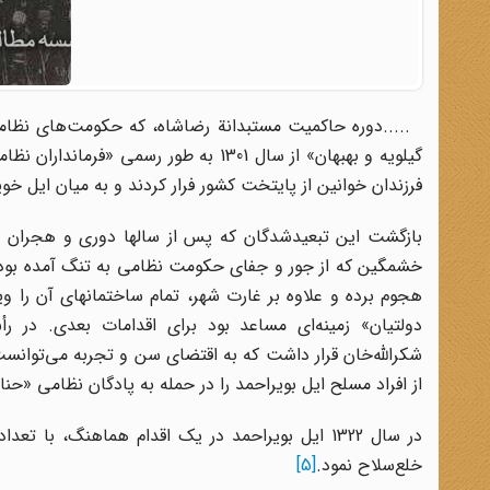
.....دوره حاکمیت مستبدانة رضاشاه، که حکومت‌های نظامی م
گیلویه و بهبهان» از سال 1301 به طور رسمی «فرمانداران نظامی» را بر منطقه حاکم کرده بود.
فرزندان خوانین از پایتخت کشور فرار کردند و به میان ایل خو
بازگشت این تبعید‌شدگان که پس از سالها دوری و هجران پا
خشمگین که از جور و جفای حکومت نظامی به تنگ آمده بودند،
هجوم برده و علاوه بر غارت شهر، تمام ساختمانهای آن را ویر
دولتیان» زمینه‌ای مساعد بود برای اقدامات بعدی. در رأس
از افراد مسلح ایل بویراحمد را در حمله به پادگان نظامی «حنا
در سال 1322 ایل بویراحمد در یک اقدام هماهنگ، ب
خلع‌سلاح نمود.
[5]