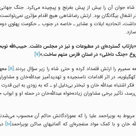
اه جوان آن را بیش از پیش بغرنج و پیچیده می‌کرد. جنگ جهانی د
ر اشغال بیگانگان بود. ارتش رضاشاهی هیچ اقدام مؤثری نمی‌توانست
ال داشت، اتحادیه ایلات و عشایر ـ خاصه در جنوب ـ حکومت پهلوی دوم را
ازد.
بازتاب گسترده‌ای در مطبوعات و نیز در مجلس داشت. حبیب‌الله نوبخ
 شروع «جنگ داخلی» در استان فارس
متهم ساخت.»
[7]
 سمیرم را ارتش قلمداد کرده و حتی شاه را زیر سؤال بردند.
[8]
معهذ
یلویه، در اثر اقدامات ناسنجیده و تهدیدآمیز عبدالله‌خان و مشاوران 
 فکر اشتباه عبدالله خان و تبختر بی‌دلیل او ـ که به زودی به این قدرت
رسد، تأثیر برخی مشاوران زیاده‌خواه عبدالله‌خان در حمله او و ابواب
 مناطق مربوط به بویراحمد علیا را که عموزادگانش حاکم آن محسوب می‌شد
له خان و با کمک مواد منفجره‌ای که آلمانیهای ساکن بویراحمد
[10]
در 