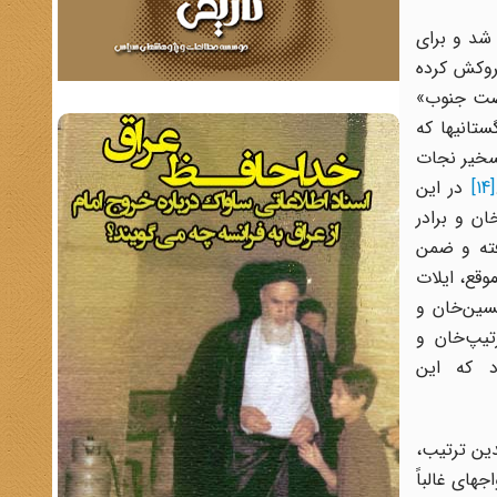
ها ایجاد شد و برای
فلی فروکش کرده
هضت جنوب»
ستانیها که
 تسخیر نجات
[14]
در این
ن و برادر
فته و ضمن
موقع،‌ ایلات
سین‌خان و
یپ‌خان و
د که این
دین ترتیب،
ای غالباً‌