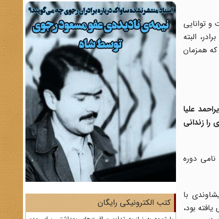
 و توانایی
ادر، البته
 که همزمان
راحمد علیا
ی
را زندانی
نامی دوره
شاوندی با
کتب الکترونیکی رایگان
یافته بود،