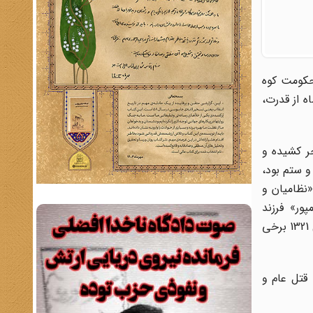
«حکومت کوه
 خلع رضاشاه از قدرت،
ر کشیده و
و ستم بود،
«نظامیان و
ور» فرزند
شکرالله‌خان قرار داشت که به اقتضای سن و تجربه می‌توانست مردم خشمگین از نظامیان را به طغیان و عصیان وا دارد. وی در سال 1321 برخی
ا قتل عام و