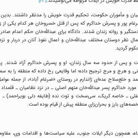
ر حفظ قدرت خویش در ایلات مربوطه می‌کوشیدند.
[23]
امیان و مأموران حکومت، تحکیم قدرت خویش را مدنظر داشتند. بدین گ
ضرغام پور و پسرش خداکرم که پس از قتل خسروخان هر کدام یکی از زنا
واخر سال 1336 بدست نظامیان دستگیر و روانه زندان شدند. دادگاه برای عبدالله‌خان حکم اعدام ص
ل نظر دوستان مختلف عبدالله‌خان و اعمال نفوذ آنان در دربار و نز
کوم گردید.
 و پس از حدود سه سال زندان، او و پسرش خداکرم آزاد شدند. پس
امنی و هرج و مرج ترجیح داده؛ اما وقایعی رخ داده که منطقه را به س
 و خلع‌سلاح عده‌ای ژاندارم در روستای «ضرغام آباد»،‌ از جمله عوامل
الهای 42ـ1341 بوده که در هر دو مورد خداکرم پسر عبدالله‌‌خان متهم اصلی ـ در نزد نظامیان ـ ق
د سفلی ـ خاصه کریک، سی‌سخت و توت نده (طایفه دلی بویراحمد) ـ و
صه‌های بارز و بحران‌زای منطقه پیش از قیام بوده است.
،‌ همچون دیگر ایلات جنوب، علیه سیاست‌ها و اقدامات وی، مقاومت