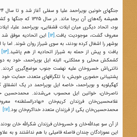
همیشه رگه‌های آن برج
بود، اتحاد دیگری میان ایلات قشقایی، بویراحمد علیا، ا
معروف گشت، موجودیت یافت.
[12]
این اتحادیه موفق شد پا
بوشهر را اشغال کرده بودند، به سوی شیراز روان شوند. اما با ا
یافت و پیش از حمله به شیراز اتحادیه از هم پاشید.
[13]
ا
کشمکش محلی و مملکتی، البته ایل بویراحمد، خود به دو 
ناتنی‌اش خسروخان علیه نهضت جنوب موضع‌گیری کردند. آنه
پشتیبانی حضوری خویش، با تلگرافهای متعدد، حمایت خود و ط
کهگیلویه و بویراحمد،‌ خاصه ایل بویراحمد در یک انشقاق 
ناصرخان، خوانین ایل محسوب می‌شدند. محمدحسین خان
غلامحسین‌خان فرزندان کریم‌خان «بهادرالسلطنه» معرو
محمدحسین‌خان یکی از فرزندان متعدد خداکرم‌خان بود.
[17]
از آن سو عبدالله‌خان و خسروخان فرزندان شکرالله خان بودن
این عموزادگان چندان فاصله فامیلی با هم نداشتند و به علاوه