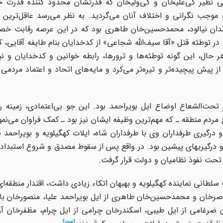
نی نظیر کی‌علیخان و کی‌ولیخان که قدرتشان محدود کننده قدرت خو
 موجب نگرانی و اختلاف آنان می‌گردید. به نظر می‌رسد عاقل‌ترین 
دان نیالود، محمدحسین‌خان طاهری بود که در این عرصه رقابت خصو
ر توطئه قتل «آقا سیف‌الله شجاعی» از کدخدایان بنام طایفه آقایی، که 
 حال، این گونه توطئه‌ها و ترورها، رابطه خوانین و کدخدایان و ن
 پیش پیچیده‌تر و تیره‌تر می‌کرد و مایه‌های اتحاد و اعتماد مردمی 
تحت‌الشعاع اوضاع ایل بویراحمد بود. این جو بی‌اعتمادی، زمینه را
مردم منطقه ـ که مهم‌ترین وظیفه ایشان نیز بود ـ کمک فراوان می‌نمود
رگیری طرفداران وی با طرفداران شاه،‌ ایلات کهگیلویه و بویراحمد 
و درگیریها‌ی پیشین بود. در واقع پس از سقوط مصدق و شروع استبداد
ـ تحت نفوذ نظامیان و دولت قرار گرفت.
سلطانی نماینده کهگیلویه و بهبهان اتکاء زیادی داشت، اقتدار منطقه‌ا
رخان و محمدحسین‌خان طاهری از ایل بویراحمد علیا،‌ منصورخان باش
رغامی از ایل طیبی، اسکندرخان چرامی از ایل چرام، مظفرخان آرو