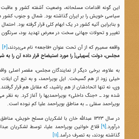
این گونه اقدامات مسلحانه، وضعیت آشفته کشور و عاقبت ش
سیاسی خویش را بر ایران گذاشته بود. شمال و جنوب کشور د
و بنابراین آتیه کشور در یک ابهام کلی قرار گرفته بود. احتم
تغییر و تحولات جهانی سخت در معرض تهدید بود، سرنگون س
واقعه سمیرم که از آن تحت عنوان «فاجعه» نام می‌بردند،
[6]
«
مجلس، دولت
]
سهیلی
[
را مورد استیضاح قرار داده آن را به
به علاوه، برخی دیگر از نمایندگان مجلس، مقصر اصلی واقعه
خیلی زود از هم گسیخت. ایل بویراحمد، و به تبع آن ایلات کهگ
وی، نه تنها اتحادشان از هم پاشید، که مقابل هم قرار گرفتند.
شده بود ـ «جنگ داخلی» بویراحمدیها را آغاز کرد. به نظر می‌
بویراحمد سفلی ـ به مناطق بویراحمد علیا کم نبوده است.
در سال 1323 عبدالله خان با لشکریان مسلح خویش،
درآورد.
[9]
قلاع خوانین بویراحمد علیا،‌ توسط لشکریان عبدال
گذاشته بودند،‌ به تصرف درآمد.
[11]