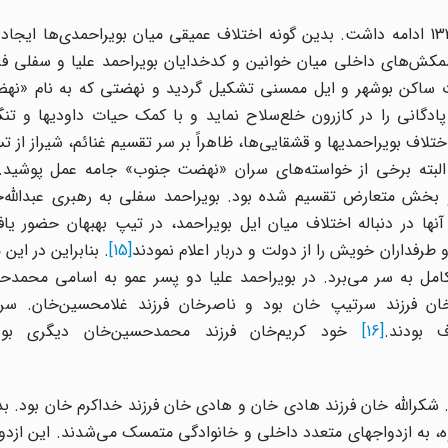
جنگهای خونین بویراحمد علیا و سفلی آغاز شد و تا سال 1324 ادامه داشت. بدین گونه اختلاف عمیقی میان بویراحمدی‌
ا ماند. در سال 1325 که جنگها و کشمکش‌های داخلی میان خوانین و کدخدایان بویراحمد علیا و س
یلات ساکن بوشهر و ایل ممسنی تشکیل گردید و نهضتی که به نام «ن
دگانی را در کازرون خلع‌سلاح نماید و با کمک حیات داودیها و تنگ
ختلاف بویراحمدیها و قشقایی‌ها،‌ ظاهراً بر سر تقسیم غنائم‌، شیراز از
لبته برخی از خواسته‌های سران «نهضت جنوب» جامه عمل پوشید.
بخش متعارض تقسیم شده بود. بویراحمد سفلی به رهبری عبدالله‌خا
ا در دنباله اختلاف میان ایل بویراحمد،‌ در تیپ بهبهان حضور یا
رفداران خویش را از دولت و دربار اعلام نمودند
[15]
. بنابراین در این 
کامل به سر می‌برد. در بویراحمد علیا دو پسر عمو به اسامی محمدح
 فرزند سرتیپ خان بود و ناصرخان فرزند غلامحسین‌خان. سرت
ف بودند.
[16]
خود کریم‌‌خان فرزند محمدحسین‌خان دیگری بو
د. شکرالله خان فرزند هادی خان و هادی خان فرزند خداکرم خان بود. ب
،‌ به ازدواجهای متعدد داخلی و خانوادگی متمسک می‌شدند. این ازدواجه