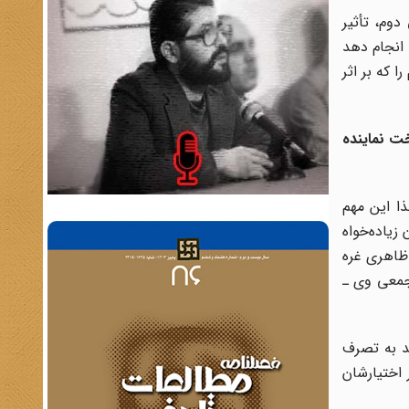
وم، تأثیر
 انجام دهد
 که بر اثر
ت نماینده
ا این مهم
زیاده‌خواه
 ظاهری غره
 جمعی وی ـ
ند به تصرف
اختیارشان