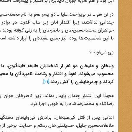
ایل بود و هم ضربه جبران ناپذیری بر اعتبار و پیشرفت احتمالی
در آن سو ـ در بویراحمد علیا ـ دو پسر عمو به نام محمدحس
چندانی نداشتند، زیرا اقتدار آنان زیر سایه قدرت دو برادر د
خواهران محمدحسین‌خان و ناصرخان را به زنی گرفته بودند و
با این شخصیت‌ها بوده، نیز چنین عقیده‌ای را ابراز داشته اس
وی‌ می‌نویسد:
ولیخان
و علیخان
دو نفر از کدخدایان طایفه قایدگیوی
، با
محسوب می‌شوند. نفوذ و اقتدار و رشادت نامبردگان یا مح
کردند و چادرهایشان را آتش زدند.
[21]
معهذا این اقتدار چندان پایدار نماند، زیرا ناصرخان جو
رضاشاه و محمدرضاشاه را به خوبی اجرا کرد.
اندکی پس از قتل کی‌علیخان، برادرش کی‌ولیخان دستگیر 
ملاغلامحسین جلیل، حسینقلی‌خان رستم و حمایت برخی از دایی