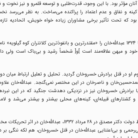
ن مؤثر بود. با این وجود،‌ قدرت‌طلبی و توسعه قلمرو و نیز نخوت و نق
م کینه و نفاق و عدم اعتماد را پراکنده می‌ساخت. به نظر می‌رسد ن
 بود که تحت تأثیر برخی مشاوران زیاده ‌خواه خویش، اتحادیه تازه
محمود باور در اثر ارزشمند خویش، در فواصل سالهای 1320 تا 1324 عبدالله‌خان را «مقتدرترین و بانفوذترین کلانتران کوه گی
ود و میهن علاقه‌مند است ]و[ شخصاً رشید و بی‌باک است ولی دا
و در قتل برادرش خسروخان گردید. تحلیل و تعلیل ارتباط میان دو ب
حسین‌خان و ناصرخان در این مختصر نمی‌گنجد. عبدالله‌خان علاوه ب
 جنگ داخلی ایل بویراحمد در سالهای 1323 و 1324، با برادرش خسروخان نیز در نزدیکی دهدشت جنگید که در این ن
کشتارهای قبیله‌ای،‌ کینه‌های محلی بیشتر و بیشتر می‌شد و لامح
در نتیجه همین اختلافات بود که سرانجام اندکی پس از سقوط دولت دکتر مصدق در 28 مرداد 1332، عبدالل
رحمی و بی‌اعتنایی عبدالله‌خان در قتل خسروخان، هم لکه ننگی بر 