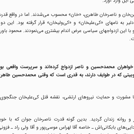
 ایل وارد آورد.
ین‌خان و ناصرخان طاهری، «خان» محسوب می‌شدند. اما در واقع قدرت
لیر به نامهای «کی‌علیخان» و «کی‌ولیخان» قرار گرفته بود. این دو بر
 با این ازدواجهای سیاسی عرض اندام بیشتری می‌نمودند. محمود باور
ت.
 خواهران محمدحسین
و ناصر
ازدواج کرده‌اند و سرپرست واقعی بوی
بوبیتی که در طوایف دارند،‌ به قدری است که وقتی محمدحسین طاهر
ان با مشورت و حمایت نیروهای ارتشی، نقشه قتل کی‌علیخان جنگجوی 
و روانه زندان گردید. بدین گونه قدرت ناصرخان جوان که با خوی
‌های بابکانی‌اش ـ خاصه آقا لهراس موسی‌پور و آقا ولی راد ـ فزونی 