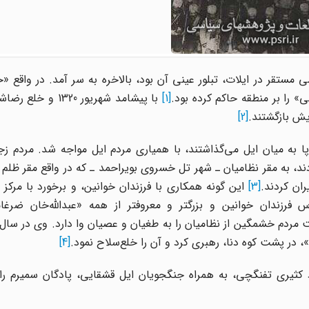
ستقر در ایلات، تبلور عینی آن بود، بالاخره به سر آمد. در واقع 
[1]
با پیشامد شهریور 1320 و
یش بازگشتند.
[2]
 به میان ایل می‌گذاشتند، با همیاری مردم ایل مواجه شد. مردم زج
 به مقر نظامیان ـ شهر تل خسروی بویراحمد ـ که در واقع مقر ظلم 
ان کردند.
[3]
این گونه همکاری با فرزندان خوانین، و برخورد با مرکز 
 فرزندان خوانین و بزرگتر و معروفتر از همه «عبدالله‌خان ضرغامپ
»، در پشت کوه دنا، رهبری کرد و آن را خلع‌سلاح نمود.
[4]
ا تعداد کثیری تفنگچی، به همراه جنگجویان ایل قشقایی،‌ پادگان سمیرم ر