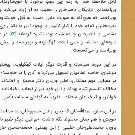
قابل ملاحظه شد. به رغم این مهم،‌ برخورد با خویشاوندا
بی‌اعتمادی نزدیکان ناصرخان را نسبت به او زیاد می‌کرد و
بویراحمد که هیچ‌گاه به صورت علنی دست به قتل خویشاون
قدرت‌طلبی کم‌کم خود را کنار کشید. با وجود این به نقش وی د
دشمنی با ناصرخان چیده شده بود،‌ اشاره کرده‌اند.
[22]
در هر
تیره‌های مختلف و حتی ایلات کهگیلویه و بویراحمد را بیش از
بویراحمد را می‌گسست.
در این دوره،‌ سیاست و قدرت دیگر ایلات کهگیلویه، بیشتر 
دولتیان، خاصه نظامیان تسهیل می‌کرد و آنان را در خلع‌سلاح 
در مسایل مهم مملکتی، نظیر جریان دکتر مصدق و اختلاف و د
مخالف تقسیم شده بودند و این خود نیز از تبعات، اختلافات 
خوانین و کدخدایان منطقه ـ تقریباً به گونه‌ای مسالمت‌آمیز 
در این میان،‌ عبدالله‌خان که پس از قتل خسروخان، به حمایت 
خویش را هم چنان محفوظ نگه داشت. خوانین دیگر نظیر ناص
باوی، محمدعلی‌خان خلیلی از ایل بهمئی، محمدحسین خان ض