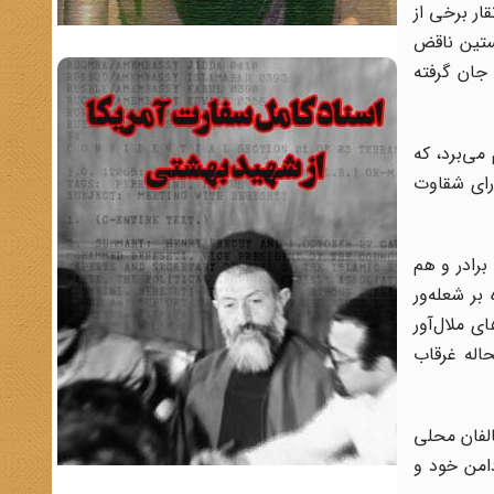
ار برخی از
خستین ناقض
 جان گرفته
لویه» نام می‌برد، که
رای شقاوت
رادر و هم
ر شعله‌ور
بردهای ملا‌ل‌آور
اله غرقاب
ه‌خان در اثر تحریکات مخالفان محلی
دامن خود و