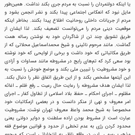
یا اینکه دولتمردان را نسبت به مردم جری بکند نداشت. همین‌طور
مایل نبود که انعکاس اجتماعی پیدا بکند و نشر انجمن بشود و
مردم از جریانات داخلی روحانیت اطلاع پیدا بکنند. بخاطر اینکه
موقعیت دینی مردم را می‌توانست تضعیف بکند. لذا ایشان از
طریق تشویق چند تن از شاگردان خود به نوشتن رساله همت
گماشت. مانند مرحوم نائینی و شیخ محمد‌اسماعیل محلاتی که از
طریق مکاتباتی که خود داشت و برخی از لوایحی که خود نوشته
بود سعی کرد که تم‌های رایج در مشروطه مانند مساوات و ‌آزادی
و خود مشروطیت را تبیین ملی بکند و موضع خودش را نسبت به
این آیتمها مشخص بکند و از این طریق اتفاق نظر را دنبال بکند.
لذا ایشان هدف مشروطه را رعایت حال رعیت ـ رفع ظلم ـ اغاثه
مظلوم ـ اجرای احکام ـ حفظ بلاد اسلامی از تطاول کفار ـ اجرای
امر معروف و نهی از منکر دانست و در بعضی ازمکاتبات خود
مخصوصاً به شیخ محمد ‌واعظ معروف تهران نوشت: مشروطیت
عبارت است از مشروط بودن اراده سلطنت و دوایر دولتی یعنی
محدود کردن رژی به عدم تخطی از حدود و قوانین موضوع فقه
مذهب رسمی. این در واقع ناظر به انتخاباتی است که مرحوم