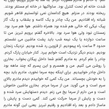
شدت خانه ام تحت کنترل بود. ساواکیها در خانه ام مستقر بودند.
ریخته بودند در منزلم. هیچ کداممان نمی توانستیم ظاهر شویم.
شبانه راه افتادیم. من یک چادر و یک کاسه و بشقاب و یک گاز
پیک نیکی که خالی هم شده بود همراه داشتم. هوا هم سرد بود.
زمستان نبود ولی هوا سرد بود. بالاخره گفتم: برویم تبریز. من تا
ساعت دوازده یا یک نیمه شب باید پشت ماشین می نشستم.
حدود 4 ساعت راه پیمودیم. از قزوین رد شده بودیم. نزدیک زنجان
بودیم. دیدم دیگر نزدیک است خوابم ببرد. کنار خیابان پارک کردم.
چادر را علم کردم. به مادرم گفتم: شما داخل پیکان بخواب. بخاری
را روشن می کنیم. من و همسرم و این پسرم که چند ماهه بود
داخل چادر خوابیدیم. برای اینکه بچه سرما نخورد، مادرم باید بچه
را به خودش بچسباند. من یک کمی که خوابیدم دیدم مادرم بالای
سرم است و می گوید: من از سرما مردم. بخاری ماشین خاموش
است و من دارم از سرما یخ می زنم. دیدم دستهایش سرد شده و
دست و پایش از سرما حرکت نمی کند. کمی دست و پایش را
ماساژ دادم و بعد راه افتادیم و رفتیم تبریز. یعنی این گونه مادرم