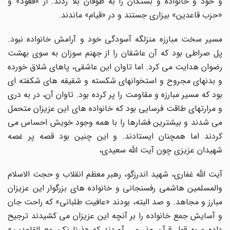
و خود و خانواده و بستگان را به طوفان بلا زدند. از «قعود» و
«حزب قاعدین» بیزاری جستند و در «قیام» ماندند.
مسیر سخت مبارزه منزلگه آسودگی خود و آرامش خانواده نبود.
پل صراطی بود که آن عاشقان را از جهنم سوزان به سوی بهشت
رضوان هدایت می کرد. اما تاوان این عاشقی، پاهای شلاق خورده
و بدنهای مجروح و استخوانهای شکسته و شقیقه های شکفته ای
بود که مسیر مبارزه و مقاومت را پر کرده بود. تاوان آن، در به دری
و مرارتهای طاقت فرسایی بود که خانواده های این عزیزان متحمل
می شدند و بیشترین فشارها را با همه وجود خویش احساس می
کردند اما همچنان ایستادند. و این چنین بود قصه پر غصه
شهیدان عزیزی چون آیت اللّه سعیدی،
آیت اللّه غفاری، شهید اندرزگو، رهبر معظم انقلاب و حجت الاسلام
والمسلمین هاشمی رفسنجانی و خانواده های بزرگوار این عزیزان
مبارز و مجاهد. و صد البته، بودند «عافیت طلبانی» که راحت جان
و آسایش جمع خانواده را بر آنچه این عزیزان می کشیدند ترجیح
داده و به قول قرآن عذر می آوردند که «ذرنا نکن مع القاعدین»