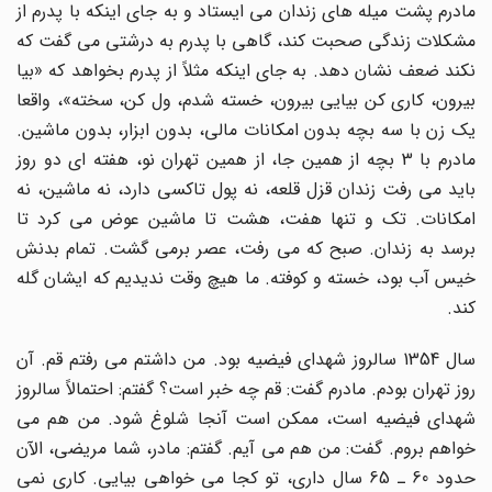
مادرم پشت میله های زندان می ایستاد و به جای اینکه با پدرم از
مشکلات زندگی صحبت کند، گاهی با پدرم به درشتی می گفت که
نکند ضعف نشان دهد. به جای اینکه مثلاً از پدرم بخواهد که «بیا
بیرون، کاری کن بیایی بیرون، خسته شدم، ول کن، سخته»، واقعا
یک زن با سه بچه بدون امکانات مالی، بدون ابزار، بدون ماشین.
مادرم با 3 بچه از همین جا، از همین تهران نو، هفته ای دو روز
باید می رفت زندان قزل قلعه، نه پول تاکسی دارد، نه ماشین، نه
امکانات. تک و تنها هفت، هشت تا ماشین عوض می کرد تا
برسد به زندان. صبح که می رفت، عصر برمی گشت. تمام بدنش
خیس آب بود، خسته و کوفته. ما هیچ وقت ندیدیم که ایشان گله
کند.
سال 1354 سالروز شهدای فیضیه بود. من داشتم می رفتم قم. آن
روز تهران بودم. مادرم گفت: قم چه خبر است؟ گفتم: احتمالاً سالروز
شهدای فیضیه است، ممکن است آنجا شلوغ شود. من هم می
خواهم بروم. گفت: من هم می آیم. گفتم: مادر، شما مریضی، الآن
حدود 60 ـ 65 سال داری، تو کجا می خواهی بیایی. کاری نمی