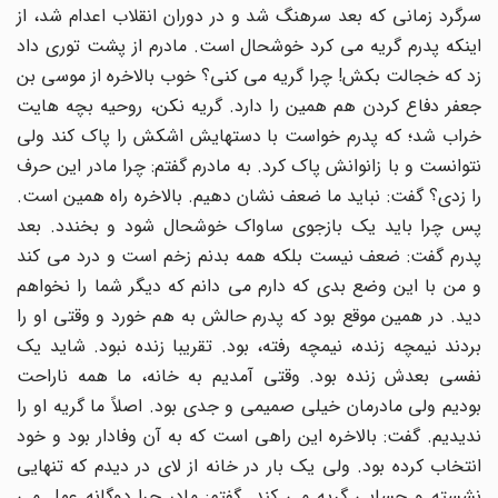
سرگرد زمانی که بعد سرهنگ شد و در دوران انقلاب اعدام شد، از
اینکه پدرم گریه می کرد خوشحال است. مادرم از پشت توری داد
زد که خجالت بکش! چرا گریه می کنی؟ خوب بالاخره از موسی بن
جعفر دفاع کردن هم همین را دارد. گریه نکن، روحیه بچه هایت
خراب شد؛ که پدرم خواست با دستهایش اشکش را پاک کند ولی
نتوانست و با زانوانش پاک کرد. به مادرم گفتم: چرا مادر این حرف
را زدی؟ گفت: نباید ما ضعف نشان دهیم. بالاخره راه همین است.
پس چرا باید یک بازجوی ساواک خوشحال شود و بخندد. بعد
پدرم گفت: ضعف نیست بلکه همه بدنم زخم است و درد می کند
و من با این وضع بدی که دارم می دانم که دیگر شما را نخواهم
دید. در همین موقع بود که پدرم حالش به هم خورد و وقتی او را
بردند نیمچه زنده، نیمچه رفته، بود. تقریبا زنده نبود. شاید یک
نفسی بعدش زنده بود. وقتی آمدیم به خانه، ما همه ناراحت
بودیم ولی مادرمان خیلی صمیمی و جدی بود. اصلاً ما گریه او را
ندیدیم. گفت: بالاخره این راهی است که به آن وفادار بود و خود
انتخاب کرده بود. ولی یک بار در خانه از لای در دیدم که تنهایی
نشسته و حسابی گریه می کند. گفتم: مادر چرا دوگانه عمل می