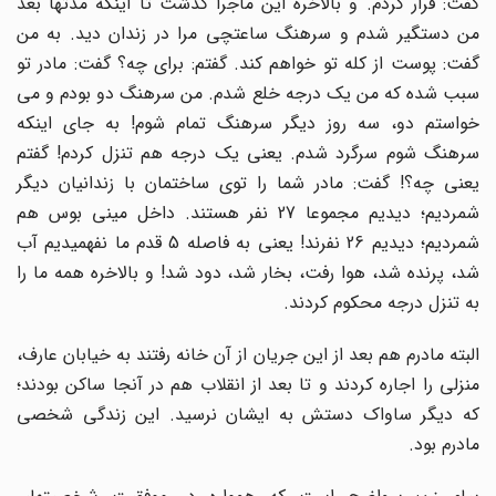
گفت: فرار کردم. و بالاخره این ماجرا گذشت تا اینکه مدتها بعد
من دستگیر شدم و سرهنگ ساعتچی مرا در زندان دید. به من
گفت: پوست از کله تو خواهم کند. گفتم: برای چه؟ گفت: مادر تو
سبب شده که من یک درجه خلع شدم. من سرهنگ دو بودم و می
خواستم دو، سه روز دیگر سرهنگ تمام شوم! به جای اینکه
سرهنگ شوم سرگرد شدم. یعنی یک درجه هم تنزل کردم! گفتم
یعنی چه؟! گفت: مادر شما را توی ساختمان با زندانیان دیگر
شمردیم؛ دیدیم مجموعا 27 نفر هستند. داخل مینی بوس هم
شمردیم؛ دیدیم 26 نفرند! یعنی به فاصله 5 قدم ما نفهمیدیم آب
شد، پرنده شد، هوا رفت، بخار شد، دود شد! و بالاخره همه ما را
به تنزل درجه محکوم کردند.
البته مادرم هم بعد از این جریان از آن خانه رفتند به خیابان عارف،
منزلی را اجاره کردند و تا بعد از انقلاب هم در آنجا ساکن بودند؛
که دیگر ساواک دستش به ایشان نرسید. این زندگی شخصی
مادرم بود.