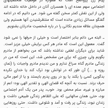
پیام زن: پرواضح است که همواره در موفقیت شخصیتهای
اجتماعی سهم عمده ای را همسران آنان در داخل خانه داشته اند
ولی از این نقش کمتر سخن گفته می شود. می دانیم که در ادامه
گفتگو مسائل زیادی مانده است که منتظرشنیدن آنها هستیم ولی
همچنان علاقه مندیم نکاتی را در باره شخصیت مادرتان بشنویم.
ـ البته می دانم بنابر اختصار است و خیلی از حرفها را نمی شود
گفت. معمول این است که مادر هر کس برایش خیلی عزیز است.
شاید برای دیگران لطفی نداشته باشد که من بخواهم از مادرم
بگویم ولی چیزی که برای من مشخص شد، این است که من در
زندگی مادرم گناه سراغ ندارم و من ندیدم مادرم واجبات را (نماز،
روزه و ...) آن طور که در توانش بود ترک کند یا خدای نکرده
بدگویی کسی را بکند یا رو در روی پدرم بایستد و یا از امور مالی
حرف بزند. نسبت به آنچه که قضای الهی و تقدیر الهی بود؛ اعم از
مبارزه و غیره، سلم محض بود. خوب، پدر من یک آدم اجتماعی
بود، حتی همان سالهایی که علی الظاهر زندگی طبیعی داشت و
زندان نبود، زندگی پر رفت و آمد و شلوغی داشت. حتی روزهایی