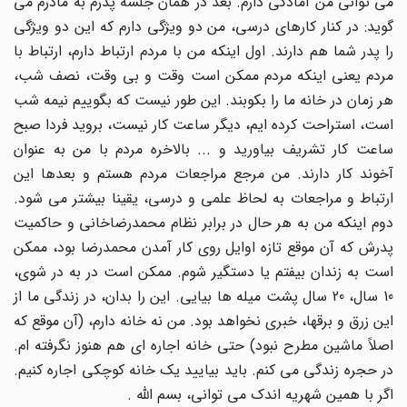
می توانی من آمادگی دارم. بعد در همان جلسه پدرم به مادرم می
گوید: در کنار کارهای درسی، من دو ویژگی دارم که این دو ویژگی
را پدر شما هم دارند. اول اینکه من با مردم ارتباط دارم، ارتباط با
مردم یعنی اینکه مردم ممکن است وقت و بی وقت، نصف شب،
هر زمان در خانه ما را بکوبند. این طور نیست که بگوییم نیمه شب
است، استراحت کرده ایم، دیگر ساعت کار نیست، بروید فردا صبح
ساعت کار تشریف بیاورید و ... بالاخره مردم با من به عنوان
آخوند کار دارند. من مرجع مراجعات مردم هستم و بعدها این
ارتباط و مراجعات به لحاظ علمی و درسی، یقینا بیشتر می شود.
دوم اینکه من به هر حال در برابر نظام محمدرضاخانی و حاکمیت
پدرش که آن موقع تازه اوایل روی کار آمدن محمدرضا بود، ممکن
است به زندان بیفتم یا دستگیر شوم. ممکن است در به در شوی،
10 سال، 20 سال پشت میله ها بیایی. این را بدان، در زندگی ما از
این زرق و برقها، خبری نخواهد بود. من نه خانه دارم، (آن موقع که
اصلاً ماشین مطرح نبود) حتی خانه اجاره ای هم هنوز نگرفته ام.
در حجره زندگی می کنم. باید بیایید یک خانه کوچکی اجاره کنیم.
اگر با همین شهریه اندک می توانی، بسم اللّه .