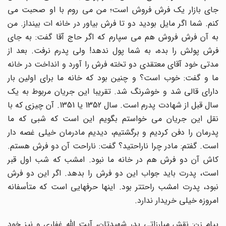
جای بازار یک فرش فروش است؛ من می روم با او صحبت می
کنم. شما اگر مایل بودید دو تا فرش بیاور در خانه ات بینداز. من
به آن فرش فروش هم می سپارم که اگر حاج آقا گفت: به جای
فرش پولش را بده، به شما پول ندهد! ولی پدرم نرفت. بعد از
مدتی خود آقای معتقدی دو تخته فرش را آورد و انداخت در خانه
ما و گفت: خوب است؟ و چنین بود که خانه ما برای اولین بار
دارای قالی شد و خوشرنگ شد. تقریبا این جریان مربوط به یک
سال قبل از شهادت پدرم است. سال 1352 یا 1351. آن چیزی که با
نقل این جریان می خواستم بگویم این است که شبی که ما
پدرمان را دفن کردیم و برگشتیم، دیدیم مادرمان خیلی غصه دار
است. گفتم: مادر چرا ناراحتید؟ گفت: ناراحت آن دو فرش هستم.
کاش آن دو فرش هم در خانه ما نبود. امشب که شب اول قبر
است، پدرت باید جواب این دو فرش را بدهد. اگر این دو فرش
نبود، پدرت امشب راحتتر بود. اینها حرفهایی است که متأسفانه
امروزه خیلی خریدار ندارد.
پیام زن: نقش مبارزاتی پدر شهیدتان، آیت اللّه غفاری و نیز خود