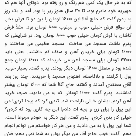
که به هر حال یک کمی هم رنگ و رو رفته بود. دوتای آنها هم که
جهیزیه خود مادرم بود، تا 30 سال هنوز زیر پا بود. آمد و یک روز
به پدرم گفت که حاج آقا! این 16000 تومان را برو دو تا فرش بخر.
آن موقع فرش خیلی خوب و مرغوب 8000 تومان بود. مثلاً فرش
کاشان یا فرش کرمان خیلی خوب 8000 تومان بود. در شرایطی که
پدرم داشت مسجد می ساخت. مسجد عظیمی می ساختند و
16000 تومان برای خریدن آهن و سقف کم داشتند. یعنی باید
32000 تومان برای مسجد آهن می خریدند که 16000 تومان جمع
شده بود و معطل 16000 تومان دیگر بودند. پدرم گفت: بسیار خوب.
پول را گرفتند و بلافاصله، آهنهای مسجد را خریدند. چند روز بعد
آقای معتقدی آمدند و گفتند: حاج آقا! شما که 16000 تومان بیشتر
نداشتید. پدرم گفت: 16000 تومانی که به من دادید، صرف خرید
آهن کردم. ایشان خیلی ناراحت شد. تندی کرد که بیجا کردی! من
این پول را برای زن و بچه ات دادم! این چه کاری بود که کردی؟
خیلی کار بدی کردی. پدرم گفت: این دیگر به خودم مربوط است.
شما این پول را به من دادید و من هر کار خواستم می توانم انجام
دهم. گفت: خوب حاج آقا، من دیگر پولی به شما نمی دهم؛ فلان