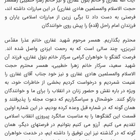
آیت اللّه غفاری و خانم بتول غفاری و نیز خانم زهرا خطیبی (همسر
حجت الاسلام والمسلمین هادی غفاری) در این مبارزات داشته اند،
فرصتی به دست داد تا برگی زرین از مبارزات اسلامی یاران و
فرزندان امام راحل (قده) را پیش روی خوانندگان
محترم بگذاریم. همسر مرحوم شهید غفاری خانم عذرا مقدّس
تبریزی، چند سالی است که به رحمت ایزدی واصل شده اند.
فرصت گفتگو با خواهران گرامی سرکار خانم بتول غفاری، فرزند آن
شهید سعید، سرکار خانم زهرا خطیبی، همسر محترم حجت
الاسلام والمسلمین هادی غفاری و نیز خود جناب آقای غفاری را
غنیمت شمردیم و درخواست کردیم بخشی از خاطرات خود، به
ویژه در باره نقش و حضور زنان در انقلاب را برای ما و خوانندگان
بازگو کنند. خوشحال و سپاسگزاریم که دعوت مجله را پذیرفتند و
همان گونه که در شماره قبل وعده کرده بودیم، در این شماره اولین
قسمت این گفتگوها را به مناسبت سالگرد پیروزی انقلاب اسلامی
تقدیم می کنیم. آرزو می کنیم بتوانیم در فرصتهای دیگر، همان
گونه که در گذشته نیز این توفیق را داشته ایم، در خدمت خواهران