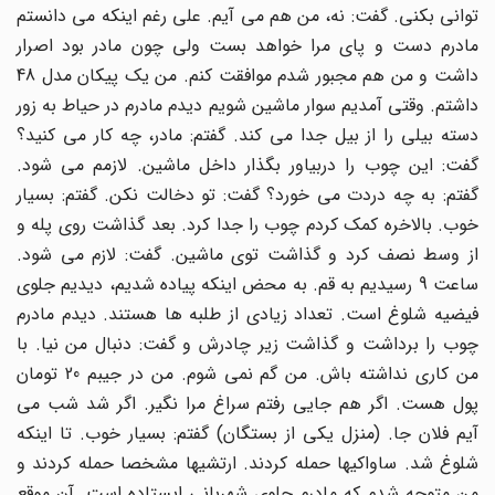
توانی بکنی. گفت: نه، من هم می آیم. علی رغم اینکه می دانستم
مادرم دست و پای مرا خواهد بست ولی چون مادر بود اصرار
داشت و من هم مجبور شدم موافقت کنم. من یک پیکان مدل 48
داشتم. وقتی آمدیم سوار ماشین شویم دیدم مادرم در حیاط به زور
دسته بیلی را از بیل جدا می کند. گفتم: مادر، چه کار می کنید؟
گفت: این چوب را دربیاور بگذار داخل ماشین. لازمم می شود.
گفتم: به چه دردت می خورد؟ گفت: تو دخالت نکن. گفتم: بسیار
خوب. بالاخره کمک کردم چوب را جدا کرد. بعد گذاشت روی پله و
از وسط نصف کرد و گذاشت توی ماشین. گفت: لازم می شود.
ساعت 9 رسیدیم به قم. به محض اینکه پیاده شدیم، دیدیم جلوی
فیضیه شلوغ است. تعداد زیادی از طلبه ها هستند. دیدم مادرم
چوب را برداشت و گذاشت زیر چادرش و گفت: دنبال من نیا. با
من کاری نداشته باش. من گم نمی شوم. من در جیبم 20 تومان
پول هست. اگر هم جایی رفتم سراغ مرا نگیر. اگر شد شب می
آیم فلان جا. (منزل یکی از بستگان) گفتم: بسیار خوب. تا اینکه
شلوغ شد. ساواکیها حمله کردند. ارتشیها مشخصا حمله کردند و
من متوجه شدم که مادرم جلوی شهربانی ایستاده است. آن موقع