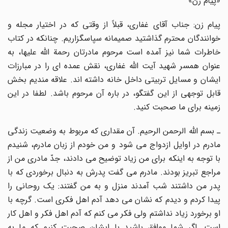
«پیام زن»
پیام زن: جناب آقای غفاری، قبلاً از وقتی که در اختیار مجله و
خوانندگان محترم گذاشتید صمیمانه سپاسگزاریم. چنانکه در کتاب
خاطرات شما نیز آمده است مرحوم مادرتان رحمة اللّه علیها، به
عنوان همسر شهید آیت اللّه غفاری، نقش عمده ای را در مبارزات
ایشان و مسایل تربیتی داخل خانه داشته اند. علاقه مندیم بخش
قابل توجهی از این گفتگو، در باره آن مرحوم باشد. لطفا در این
زمینه برای ما صحبت کنید.
ـ بسم اللّه الرحمن الرحیم. آن مقداری که مربوط به وضعیت زندگی
مادرم در اوایل ازدواج می شود و من خودم از زبان مادرم، شنیدم
با توجه به اینکه برای من زیاد توضیح می دادند، جدّ مادری من از
مراجع تبریز بودند. مادرم می گفت پدرش به دنبال برخوردی که با
پدر من داشتند شب آمدند منزل و به من گفتند: یک روحانی را
پیدا کردم و دیدم که نشان می دهد آدم اهل فکری است. گرچه با
او برخورد زیاد نداشتم ولی فکر می کنم که آدم اهل فکر و اهل کار
است. اگر شما موافق باشید با ایشان صحبت کنیم که ما به