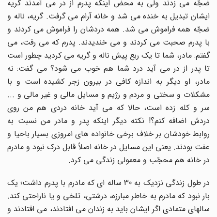
ضجّه می زدند ولی به محض اینکه پدرم از در می آمدند گریه
ایشان تبدیل به خنده می شد و خانه آرام می گرفت. گریه، ناله و
ضجّه همه فراموش می شد. همه دردشان را فراموش می کردند و
با پدرم صحبت می کردند و می خندیدند. پدرم که می رفت، می
گفتم: مادر، شما تا یک ربع پیش ناله و گریه می کردید چطور است
تا پدر از در می آید درد شما هم خوب می شود؟ می گفت: نه
مادر، او دیگر به اندازه کافی در بیرون زجر کشیده است و با
مشکلات و سختی و مردم و رژیم و مسایل مالی و غیر مالی و ...
سر و کله زده است، حالا که می آید خانه دردی هم من روی
دردش اضافه کنم؟! نکته دیگر اینکه پدر و مادر من نسبت به
روابط خودشان بر خلاف برخی خانواده های امروزی بسیار باحیا و
عفت بودند. یعنی این مسایل در خانه اصلاً قابل درک نبود و مادرم
در خانه هم محجّب و معمولی زندگی می کرد.
در طول زندگی نزدیک به 30 ساله ای که مادرم با پدرم داشت؛ یک
بار نبود که مادرم به خاطر مبارزه، درشتی، تلخی و یا ناراحتی کند.
سالهای متمادی اگر ایشان باید به زندان می افتادند، می افتادند و