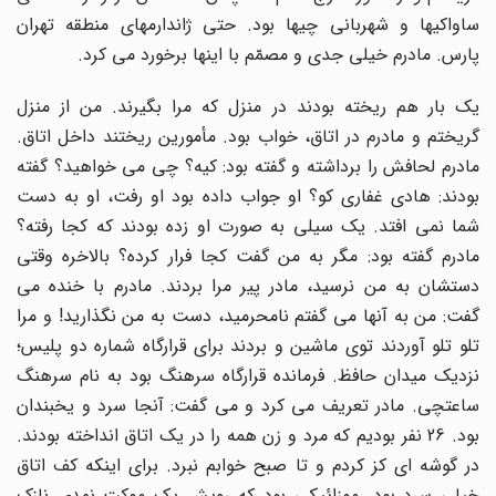
ساواکیها و شهربانی چیها بود. حتی ژاندارمهای منطقه تهران
پارس. مادرم خیلی جدی و مصمّم با اینها برخورد می کرد.
یک بار هم ریخته بودند در منزل که مرا بگیرند. من از منزل
گریختم و مادرم در اتاق، خواب بود. مأمورین ریختند داخل اتاق.
مادرم لحافش را برداشته و گفته بود: کیه؟ چی می خواهید؟ گفته
بودند: هادی غفاری کو؟ او جواب داده بود او رفت، او به دست
شما نمی افتد. یک سیلی به صورت او زده بودند که کجا رفته؟
مادرم گفته بود: مگر به من گفت کجا فرار کرده؟ بالاخره وقتی
دستشان به من نرسید، مادر پیر مرا بردند. مادرم با خنده می
گفت: من به آنها می گفتم نامحرمید، دست به من نگذارید! و مرا
تلو تلو آوردند توی ماشین و بردند برای قرارگاه شماره دو پلیس؛
نزدیک میدان حافظ. فرمانده قرارگاه سرهنگ بود به نام سرهنگ
ساعتچی. مادر تعریف می کرد و می گفت: آنجا سرد و یخبندان
بود. 26 نفر بودیم که مرد و زن همه را در یک اتاق انداخته بودند.
در گوشه ای کز کردم و تا صبح خوابم نبرد. برای اینکه کف اتاق
خیلی سرد بود. موزائیکی بود که رویش یک موکت نمدی نازک