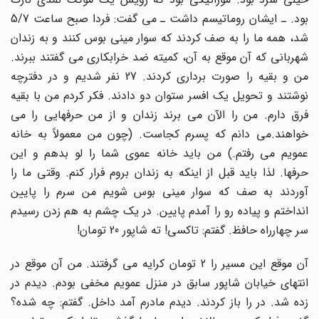
بود. ـ ایشان روماتیسم داشت ـ می گفت: فردا صبح ساعت 5/7
شد، همه ما را به صف کردند که سوار مینی بوس کنند و به زندان
شهربانی که آن موقع به آن، کمیته ضد خرابکاری می گفتند ببرند.
من و بقیه را صورت برداری کردند. 27 نفر شدیم و در دفترچه
نوشتند و تحویل یک افسر ستوان دو دادند. فکر کردم من با بقیه
فرق دارم. من را الآن می برند زندان و از من حرفهایی را می
خواهند.می دانم که پسرم کجاست. (چون من معمولاً به خانه
عمویم می رفتم.) من باید خانه عموی شما را لو بدهم و این
حرفها. لذا باید قبل از اینکه به زندان بروم فرار کنم. وقتی ما را
آوردند به صف که سوار مینی بوس شویم من سرم را پایین
انداختم و پیاده رو را آمدم پایین. در یک چشم به هم زدن رسیدم
سر چهارراه حافظ. گفتم: تاکسی! ته شاپور 20 تومان!
آن موقع این مسیر را 2 تومان کرایه می گرفتند. من آن موقع در
انتهای خیابان شاپور سابق در منزل عمویم مخفی بودم. دیدم در
زده شد. در را باز کردند. دیدم مادرم آمد داخل. گفتم: چه شده؟