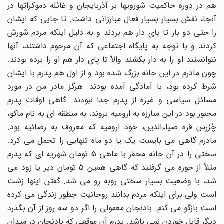
هم در دوره حاکمیت شورویها بر آذربایجان و غائله دموکراتها در
آنجا، نقش بسیار بسیار فعال مبارزاتی داشت. تا جایی که ایشان
را حتی دو بار تا پای دار هم بردند و به دلیل اینکه مردم شورش
کردند و با توجه به پایگاه اجتماعی که آن مرحوم داشتند، آنها
نتوانستند او را به دار بکشند والاّ تا پای دار هم او را برده بودند.
چون مادرم در این خانه بزرگ شده بود و از اول هم پدرم با ایشان
شرط کرده بود، با آمادگی آمده بودند. هرگز مادر من در مورد
مسائل سیاسی و غیره از پدرم جدا نبودند. گاهی اوقات پدرم
مجبور بود در این مبارزه به ارومیه بروند، به منطقه ای به نام ماکو،
چُرُرس قره ضیاءالدین، خود ارومیه که معروف به رضائیه بود.
مادرم گاهی می بایست یک یا دو ماه تنهایی را تحمل می کرد.
سختی را در آن خانه محقر با ماهی 5 تومان شهریه ای که پدرم
مثلاً از حوزه می گرفتند که گاهی همین 5 تومان دیر یا زود می
شد، با وضعیت بسیار سختی روبه رو می شد. گفتن اینها زشت
است ولی برای اینکه مردم بدانند روحانیت چطور زندگی می کرده
است بازگو می کنم. بادنجان معمولی را اگر دو سه روز از آن بگذرد
دیگر قابل خوردن نمی باشد. پدرم آن موقعی که بادنجان در میدان