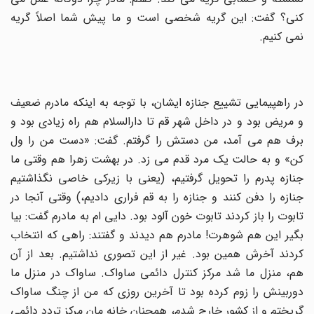
کنی؟ گفت: این گریه شخصی است و ما پیش شما اصلاً گریه
نمی کنیم.
در راهپیمایی تشییع جنازه ایشان، با توجه به اینکه مادرم ضعیف
و مریض بود و در داخل شهر قم تا دارالسلام هم راه زیادی بود و
برف هم می آمد، من دستش را گرفتم. گفت: «دست من را ول
کن» و به حالت یک مرد قدم می زد. در بهشت زهرا هم وقتی ما
جنازه پدرم را تحویل گرفتیم، (یعنی با زیرکی خاصی نگذاشتیم
جنازه را دفن کنند و جنازه را به قم فراری دادیم،) وقتی آنجا در
تابوت را باز کردند تابوت خون آلود بود. دایی ام به مادرم گفت: بیا
بگیر این هم شوهرت! مادرم هم دیدند و گفتند: راهی که انتخاب
کردند آخرش همین بود. غیر از این تصوری نداشتیم. بعد از آن
هم، منزل ما شد مرکز کنترل دائمی ساواک. ساواک در منزل ما
دوربینش را زوم کرده بود تا آخرین روزی که من از چنگ ساواک
گریختم و از کشور خارج شدم، همچنان خانه مان مرکز تردد دائمی