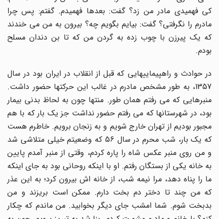
کی فهمیدی مادر من زد؟ گفت: بعدها فهمیدم. گفتم: پس چرا
مادرم را نگرفتی؟ گفت: بیایم بگویم چه؟ بیرون به من می خندند
که یک پیرزن با چوب زده به گردن من که تا بن دندان مسلح
بودم.
در حوادث و راهپیماییهایی که قبل از انقلاب در ایران بود در سال
1357، به طور مشخص مادرم در غالب این حرکتها حضور داشت.
منبرهایی که می رفتم همان طور. منتها چون به لحاظ بدنی بیمار
بود، در شهرستانها که می رفتم حضور نداشت جز یک بار که با هم
مجبور بودیم از تهران خارج شویم و به زنجان برویم. خاطرم هست
که یک بار، شب محرم در سال 56 که وضعیتم خیلی متلاشی شد
و من روی منبر عکس شاه را پاره کردم، وقتی از منبر آمدم پایین
به خانه یکی از بستگان رفتم. او با اینکه روحانی بود به جای اینکه
ما را پناه دهد، مرا نیمه شب، از خانه اش بیرون کرد؛ به این عذر
که من چند تا دختر دم بخت دارم. ممکن است بریزند و من
بدبخت شوم. شما امشب جای دیگر بخوابید. من ماندم که چکار
کنم؟ با خانم و مادرم مشورت کردم. بنا شد به تبریز برویم، چون به