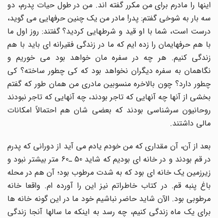
اینها را مادرم برای من مکرر گفته اند. من در طول حیات پدرم، دو
سه بار به شوخی گفتم: پدر! مادر من یک چنین حرفهایی می گوید،
درست است، شما با او قید و شرطهایی کردید؟ گفتند: روز اول ما
با هم حرفهایمان را زده ایم که ما در زندگی فقیرانه ای باید با هم
زندگی کنیم. هر چه در سفره مان خواهد بود می خوریم و
نگاهمان به سفره دیگران نخواهد بود که کی چطور ساخته؟ کی
چطور دارد؟ چون بالاخره منسوبین مادری من همان طور که گفتم
بخشی از آنها چه آنهایی که تاجر بودند، چه آنهایی که تاجر نبودند
روحانیون سرشناسی بودند که بعضی شان هم احتمالاً امکانات
مالی داشتند.
بعد از آن، آن مقداری که من خودم یادم می آید از دورانی که پدرم
در قم بودند و در خانه ای بودیم که شاید 50 ـ60 متر بیشتر نبود و
زیرزمین یک خانه ای بود که به شدت مرطوب بود؛ آن هم در محله
باغ پنبه قم. در کتاب خاطراتم نیز این را آورده ام. واقعا خانه
مرطوبی بود. الآن شاید حاضر نباشیم خود ما در این گونه خانه ها
برای یک ماه زندگی کنیم، چه رسد به اینکه ما سالها آنجا زندگی