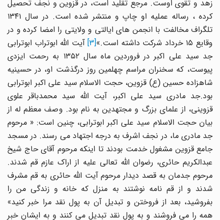
زهد و تقوی اوست. مرجع تقلید است، در قزوین و نجف تحصیل
کرده ، رساله عملیه او چاپ و منتشر شده است. در سال ۱۳۴۱
تلگراف مخالفت با انجمن های ایالتی و ولایتی را امضا کرده و در
قایع ۱۵ خرداد شرکت داشته است.»
[3]
آیت الله ابوتراب ابوترابی
جد سید علی اکبر در فروردین ماه سال ۱۳۵۲ به رحمت ایزدی
پیوست، که سخنران مراسم چهلمین روز درگذشت او، در حسینیه
شاهزاده حسین (ع) قزوین، حجت الاسلام سید علی اکبر ابوترابی
بود.جد مادری سید علی اکبر، آیت الله سید محمدباقر علوی
قزوینی، از علمای بزرگ و مجتهدین به نام بود. وصف معظم له از
بیان حجت الاسلام سید علی اکبر ابوترابی، چنین است: « مرحوم
جد مادری ما، در نجف اشرف به درجه اجتهاد می رسند. در مسجد
جامع قزوین مشغول خدمت بودند تا اینکه مرحوم آقای حاج شیخ
عبدالکریم حائری، رضوان الله تعالی علیه از اراک عازم قم شدند.
مرحوم جدمان به قصد دیدار مرحوم آیت الله حائری به قم مشرف
شدند و از قم نامه نوشتند به منزل که خانه و زندگی من را
بفروشید، بعد از فروختن و تبدیل آن به پول نقد مرا خبر کنید»
همه را می فروشند و به پول نقد تبدیل می کنند و به ایشان خبر