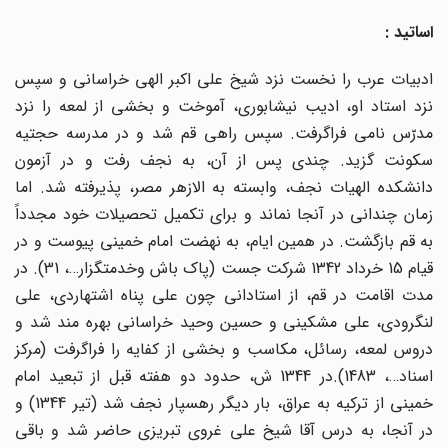
اساتید :
ادبیات عرب را نخست نزد شیخ علی اکبر الهی خراسانی و سپس
نزد استاد او، ادیب نیشابوری، آموخت و بخشی از لمعه را نزد
مدرّس نامی فراگرفت. سپس راهی قم شد و در مدرسه حجتیه
سکونت گزید. چندی پس از آن، به نجف رفت و در آزمون
دانشکده الهیات نجف، وابسته به الازهر مصر، پذیرفته شد. اما
زمان چندانی در آنجا نماند و برای تکمیل تحصیلات خود مجدداً
به قم بازگشت. در همین ایام، به نهضت امام خمینی پیوست و در
قیام 15 خرداد 1342 شرکت جست (پاک باش وخدمتگزار…، 31). در
مدت اقامت در قم، از استادانی چون علی پناه اشتهاردی، علی
لنگرودی، علی مشکینی و حسین وحید خراسانی بهره مند شد و
دروس لمعه، رسائل، مکاسب و بخشی از کفایه را فراگرفت (مرکز
اسناد…، 1483).در 1344 ش، حدود دو هفته قبل از تبعید امام
خمینی از ترکیه به عراق، بار دیگر رهسپار نجف شد (تیر 1344) و
در آنجا، به درس آقا شیخ علی غروی تبریزی حاضر شد و باقی