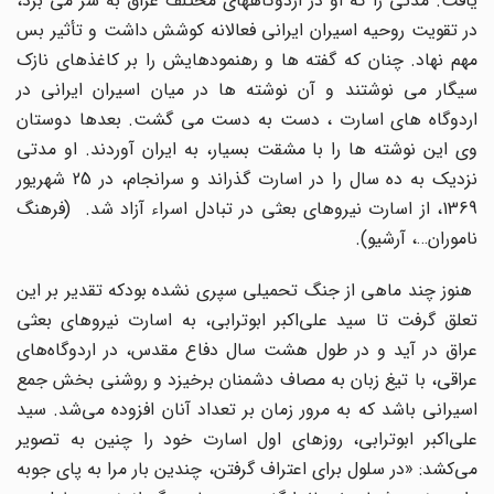
یافت. مدتی را که او در اردوگاههای مختلف عراق به سر می برد،
در تقویت روحیه اسیران ایرانی فعالانه کوشش داشت و تأثیر بس
مهم نهاد. چنان که گفته ها و رهنمودهایش را بر کاغذهای نازک
سیگار می نوشتند و آن نوشته ها در میان اسیران ایرانی در
اردوگاه های اسارت ، دست به دست می گشت. بعدها دوستان
وی این نوشته ها را با مشقت بسیار، به ایران آوردند. او مدتی
نزدیک به ده سال را در اسارت گذراند و سرانجام، در 25 شهریور
1369، از اسارت نیروهای بعثی در تبادل اسراء آزاد شد. (فرهنگ
ناموران…، آرشیو).
هنوز چند ماهی از جنگ تحمیلی سپری نشده بودکه تقدیر بر این
تعلق گرفت تا سید علی‌اکبر ابوترابی، به اسارت نیروهای بعثی
عراق در آید و در طول هشت سال دفاع مقدس، در اردوگاه‌های
عراقی،‌ با تیغ زبان به مصاف دشمنان برخیزد و روشنی بخش جمع
اسیرانی باشد که به مرور زمان بر تعداد آنان افزوده می‌شد. سید
علی‌اکبر ابوترابی، روزهای اول اسارت خود را چنین به تصویر
می‌کشد: «در سلول برای اعتراف گرفتن، چندین بار مرا به پای جوبه