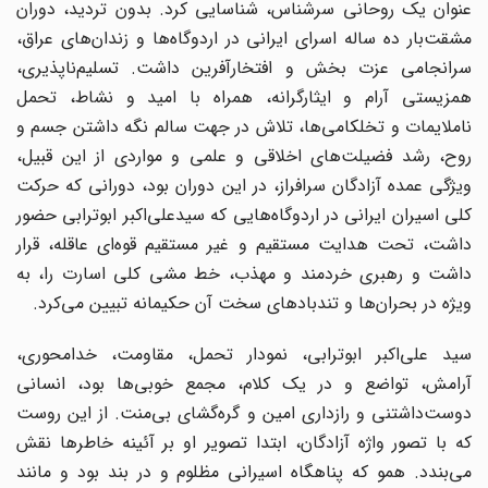
عنوان یک روحانی سرشناس، شناسایی کرد. بدون تردید، دوران
مشقت‌بار ده ساله اسرای ایرانی در اردوگاه‌ها و زندان‌های عراق،
سرانجامی عزت بخش و افتخار‌آفرین داشت. تسلیم‌ناپذیری،
همزیستی آرام و ایثارگرانه، همراه با امید و نشاط، تحمل
ناملایمات و تخلکامی‌ها، تلاش در جهت سالم نگه داشتن جسم و
روح، رشد فضیلت‌های اخلاقی و علمی و مواردی از این قبیل،
ویژگی عمده آزادگان سرافراز، در این دوران بود، دورانی که حرکت
کلی اسیران ایرانی در اردوگاه‌هایی که سیدعلی‌اکبر ابوترابی حضور
داشت، تحت هدایت مستقیم و غیر مستقیم قوه‌ای عاقله، قرار
داشت و رهبری خردمند و مهذب، خط مشی کلی اسارت را، به
ویژه در بحران‌ها و تندبادهای سخت آن حکیمانه تبیین می‌کرد.
سید علی‌اکبر ابوترابی، نمودار تحمل، مقاومت، خدامحوری،
آرامش، تواضع و در یک کلام، مجمع خوبی‌ها بود، انسانی
دوست‌داشتنی و راز‌داری امین و گره‌گشای بی‌منت. از این روست
که با تصور واژه آزادگان، ابتدا تصویر او بر آئینه خاطرها نقش
می‌بندد. همو که پناهگاه اسیرانی مظلوم و در بند بود و مانند