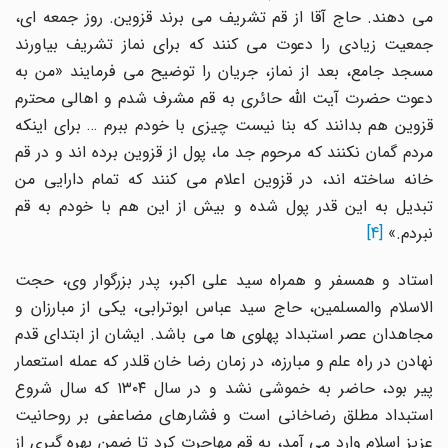
می دهند. حاج آقا از قم تشریف می برند قزوین. روز جمعه ای،
جمعیت زیادی را دعوت می کنند که برای نماز تشریف بیاورند
مسجد جامع، بعد از نماز، جریان را توضیح می فرمایند «من به
دعوت حضرت آیت الله حائری به قم مشرف شدم و اهالی محترم
قزوین هم بدانند که بنا نیست چیزی با خودم ببرم … برای اینکه
مردم گمان نکنند که مرحوم جد ما، پول از قزوین برده اند و در قم
خانه ساخته اند، در قزوین اعلام می کنند که تمام دارایی من
تبدیل به این قدر پول شده و بیش از این هم با خودم به قم
نبردم.»
[4]
استاد و همسفر و همراه سید علی اکبر، پدر بزرگوار وی، حجت
الاسلام والمسلمین، حاج سید عباس ابوترابی، یکی از مبارزان و
مجاهدان عصر استبداد پهلوی ها می باشد. ایشان از ابتدای قدم
نهادن در راه علم و مبارزه، در زمان رضا خان قلدر که عمله استعمار
پیر بود، حاضر به خموشی نشد و در سال ۱۳۰۴ که سال شروع
استبداد مطلق رضاخانی است و فشارهای مضاعفی بر روحانیت
عزیز اسلام وارد می آمد، به قم مهاجرت کرد تا ضمن بهره گیری از