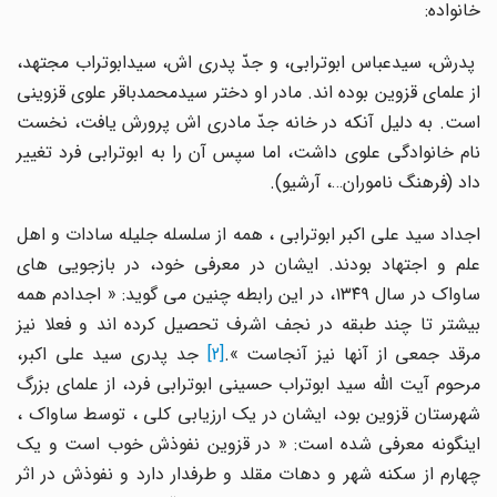
خانواده:
پدرش، سیدعباس ابوترابی، و جدّ پدری اش، سیدابوتراب مجتهد،
از علمای قزوین بوده اند. مادر او دختر سیدمحمدباقر علوی قزوینی
است. به دلیل آنکه در خانه جدّ مادری اش پرورش یافت، نخست
نام خانوادگی علوی داشت، اما سپس آن را به ابوترابی فرد تغییر
داد (فرهنگ ناموران…، آرشیو).
اجداد سید علی اکبر ابوترابی ، همه از سلسله جلیله سادات و اهل
علم و اجتهاد بودند. ایشان در معرفی خود، در بازجویی های
ساواک در سال ۱۳۴۹، در این رابطه چنین می گوید: « اجدادم همه
بیشتر تا چند طبقه در نجف اشرف تحصیل کرده اند و فعلا نیز
رقد جمعی از آنها نیز آنجاست ».
[2]
جد پدری سید علی اکبر،
مرحوم آیت الله سید ابوتراب حسینی ابوترابی فرد، از علمای بزرگ
شهرستان قزوین بود، ایشان در یک ارزیابی کلی ، توسط ساواک ،
اینگونه معرفی شده است: « در قزوین نفوذش خوب است و یک
چهارم از سکنه شهر و دهات مقلد و طرفدار دارد و نفوذش در اثر