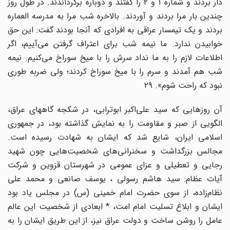
دار بردند و شماره ۱ و ۲ را گفتند و دوباره برگرداندند. در طول روز
چندین بار مرا بردند و آوردند. بالاخره شب مرا به مدرسه العماره
بردند و یک تیمسار عراقی به افرادی که آنجا بودند گفت: این حق
خوابیدن ندارد. ما نیمه شب برای اعتراف گرفتن می‌آییم، اگر
اطلاعات لازم را به ما نداد سرش را با میخ سوراخ می‌کنیم. نیمه
شب هم آمدند و سرم را با میخ سوراخ کردند؛‌ ولی ضربه طوری
نبود که راحت شوم». ۲۹
آن روزهایی که سید علی‌اکبر ابوترابی، در شکجه گاههای عراق،
الگویی از صبر و مقاومت را به نمایش گذاشته بود، در جمهوری
اسلامی ایران، شایع شد که ایشان به شهادت رسیده است.
مجالس بزرگداشت و سخنرانی‌های شخصیت‌هایی چون شهید
رجایی و تعطیلی و عزای عمومی در شهرستان قزوین و شرکت
آیات عظام: سید هاشم رسولی ، یوسف صانعی و محمد علی
نظام‌زاده، از سوی حضرت امام خمینی (س) در مجلس یاد بود
ایشان و ابلاغ تسلیت امام امت، * ابعادی از شخصیت‌ این عالم
عامل را روشن ساخت و دولت عراق نیز، از این طریق ایشان را به