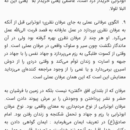
ابوترابی خریدار درد است، عاشقی یعنی خریدار بلا یعنی این که
البلا للولا.
۹. الگوی عرفانی عملی به جای عرفان نظری؛ ابوترابی قبل از آنکه
به عرفان نظری بپردازد در عمل عارفانه به قصد قربت الی‌الله عمل
می‌کرد. او هر چند از عرفان نظری بهره گرفته بود ولی در آن
ماندگار نگشت چون سیر و سلوک واقعی در عرفان عملی است. او
وقتی از کسوت طلبگی به رزم می‌پردازد و جهاد نفس را با جهاد در
جبهه و اسارت و زندان توأم می‌کند و وقتی دردی را از دوش
اسیری برمی‌دارد و یا غمی را از وجود مراجعه کننده‌ای می‌زداید
معنایش این است که این همان عرفان عملی است.
عرفان که از بلندای افق «گفتن» نیست بلکه در زمین با فرشیان به
حشر و نشر پرداختن و وجودش را بر عرش پیوند دادن است.
عرفان ابوترابی از نوع مردم‌داری به معنای واقعی بود. نوع عرفان
ابوترابی با رزم و جهاد و تحمل شکنجه و زندان رفتن بود. امام
صادق(ع) در تعریف ایمان می‌فرماید : ایمان گواهی دادن به
یکتایی خدا، اقرار به آنچه نزد خداست و تصدیق قلبی و عمل به