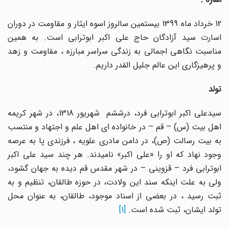
12 خرداد ماه 1399 بیستمین سالروز اسوه ایثار و مقاومت در دوران
اسارت سید آزادگان حاج علی اکبر ابوترابی است. به همین
مناسبت نگاهی اجمالی به زندگی سراسر مبارزه ، مقاومت و زهد
و پرهیزگاری این عالم جلیل القدر داریم.
تولد
سیدعلی اکبر ابوترابی فرد، درششم شهریور 1318، در شهر کریمه
اهل بیت (س) – قم – در خانواده ای اهل علم و اجتهاد و منتسب
به بیت رسالت (ص)، در دامن مادری علویه ، فرزندی پا به عرصه
وجود نهاد که او را «علی اکبر» نامیدند. هر چند سید علی اکبر
ابوترابی فرد – قزوینی – در شهر مقدس قم دیده به جهان گشود،
ولی به علت اینکه سند این ولادت، در حوزه طالقان، تنظیم و به
ثبت رسید ، در بعضی از اسناد موجود، طالقان، به عنوان محل
تولد ایشان، ثبت شده است.
[1]