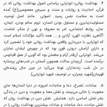
۴. بهداشت روانی؛ ابوترابی براساس اصول بهداشت روانی که در
قرآن، احادیث و روایات و سنت و سیره‌ی معصومین(ع) آمده
است به سلامت نفس رسید. اصولی مانند اصل توحید،
مسئولیت‌پذیری و مسئول بودن انسان، لزوم سالم بودن، ایمان،
عدل، روابط اجتماعی، امر به معروف و نهی از منکر، امامت،
آگاهی، نظارت الهی، آزادی و ... همه تأکید مؤکدات اسلام است
که ابوترابی با دین‌داری واقعی بهداشت روانی خود را تضمین کرد
و دارای آرامش درونی قوی بود که در چهره‌ی ایشان نمایان
می‌شد. ابوترابی آن‌قدر آرام و مطمئن بود که گویی از عمق اقیانوس
برآمده است. آن‌چنان ساکت همچون آسمان در شب‌های پرستاره
در دل شب‌ زنده‌داران غوغا می‌کرد در عین حال رزمنده‌ای
قهرمان(شهید چمران، در توصیف شهید ابوترابی).
۵. عبادات، تضرع، دعا و مناجات؛ امروزه در دنیا انسان‌ها جای
معنویت را خالی می‌بینند و نقش معنا و معنویت و دین در زندگی
بشر نقش اساسی دارد. همایش نقش دین در بهداشت روان که
نقش عبادت، دعا، مناجات و عبادات بیشترین بهداشت روانی را در