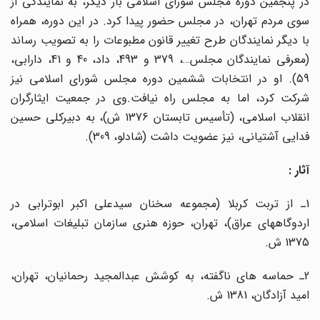
در پنجمین دوره مجلس شورای اسلامی بار دیگر، به نمایندگی از
سوی مردم تهران، در مجلس حضور پیدا کرد. در این دوره، همراه
با دیگر نمایندگان طرح تغییر قانون مطبوعات را به تصویب رساند
(معرفی نمایندگان مجلس…، 379 و 493، داد، 40 و 41، دارابی،
59). او در انتخابات ششمین دوره مجلس شورای اسلامی نیز
شرکت کرد، اما به مجلس راه نیافت.وی در جمعیت ایثارگران
انقلاب اسلامی، (تأسیس تابستان 1376 ش)، به دبیرکلی حسین
فدایی آشتیانی، نیز عضویت داشت (شادلو، 309).
آثار :
1ـ از تربت کربلا (مجموعه سخنان سیدعلی اکبر ابوترابی در
اردوگاههای عراق)، تهران، حوزه هنری سازمان تبلیغات اسلامی،
1375 ش.
2ـ حماسه های ناگفته، به کوشش عبدالمجید رحمانیان، تهران،
امید آزادگان، 1381 ش.