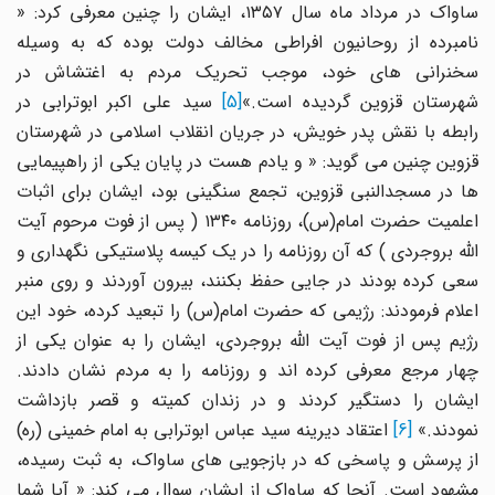
ساواک در مرداد ماه سال ۱۳۵۷، ایشان را چنین معرفی کرد: «
نامبرده از روحانیون افراطی مخالف دولت بوده که به وسیله
سخنرانی های خود، موجب تحریک مردم به اغتشاش در
شهرستان قزوین گردیده است.»
[5]
سید علی اکبر ابوترابی در
رابطه با نقش پدر خویش، در جریان انقلاب اسلامی در شهرستان
قزوین چنین می گوید: « و یادم هست در پایان یکی از راهپیمایی
ها در مسجدالنبی قزوین، تجمع سنگینی بود، ایشان برای اثبات
اعلمیت حضرت امام(س)، روزنامه ۱۳۴۰ ( پس از فوت مرحوم آیت
الله بروجردی ) که آن روزنامه را در یک کیسه پلاستیکی نگهداری و
سعی کرده بودند در جایی حفظ بکنند، بیرون آوردند و روی منبر
اعلام فرمودند: رژیمی که حضرت امام(س) را تبعید کرده، خود این
رژیم پس از فوت آیت الله بروجردی، ایشان را به عنوان یکی از
چهار مرجع معرفی کرده اند و روزنامه را به مردم نشان دادند.
ایشان را دستگیر کردند و در زندان کمیته و قصر بازداشت
مودند.»
[6]
اعتقاد دیرینه سید عباس ابوترابی به امام خمینی (ره)
از پرسش و پاسخی که در بازجویی های ساواک، به ثبت رسیده،
مشهود است. آنجا که ساواک از ایشان سوال می کند: « آیا شما