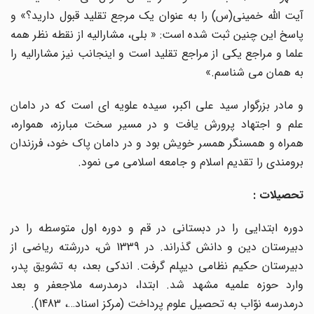
آیت الله خمینی(س) را به عنوان یک مرجع تقلید قبول دارید؟» و
پاسخ این چنین ثبت شده است: « بلی، مشارالیه از نقطه نظر همه
علما و مراجع یکی از مراجع تقلید است و اینجانب نیز مشارالیه را
به همان می شناسم.»
و مادر بزرگوار سید علی اکبر، سیده علویه ای است که در دامان
علم و اجتهاد پرورش یافت و در مسیر سخت مبارزه، همواره،
همراه و همسنگر همسر خویش بود و در دامان پاک خود، فرزندان
برومندی را تقدیم اسلام و جامعه اسلامی می نمود.
تحصیلات :
دوره ابتدایی را در دبستانی در قم و دوره اول متوسطه را در
دبیرستان دین و دانش گذراند. در 1339 ش، دررشته ریاضی از
دبیرستان حکیم نظامی دیپلم گرفت. اندکی بعد، به تشویق پدر،
وارد حوزه علمیه مشهد شد. ابتدا، درمدرسه ملاجعفر و بعد
درمدرسه نوّاب به تحصیل علوم پرداخت (مرکز اسناد…، 1483).