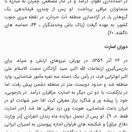
در استانداری اهواز، درآمد و در کنار مصطفی چمران به مبارزه با
متجاوزان عراقی پرداخت. او پس از چندی، فرماندهی یک
گروهان را، در آزادسازی منطقه دُبّ حردان، در نقطه مرزی جنوب
کشور، به عهده گرفت (پاک باش وخدمتگزار…، 44، حماسه های
ناگفته، 20).
دوران اسارت
در 26 آذر 1359، در یورش نیروهای ارتش و سپاه، برای
بازپس‌گیری ارتفاعات الله اکبر، سید آزادگان حجت الاسلام علی
اکبر ابوترابی فرد، در رأس یک دسته سه نفره مأمور شناسایی، وارد
منطقه شد و حدود دویست متر در منطقه دشمن پیش رفت، اما
در بازگشت، با دو تن دیگر به اسارت عراقیان درآمد. در بازجویی،
خود را پیشه ور و شاگرد بزاز معرفی کرد، امّا خبر شهادت او در
ایران باعث شناسایی، هویت وی نزد عراقی ها شد («در اسارت
فقط…»، 9). او پس از تحمل دوازده ماه زندان انفرادی (در وزارت
دفاع عراق) و شکنجه های فراوان اجازه پیوستن به اسیران ایرانی