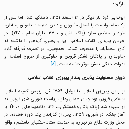
بازگردد
ابوترابی فرد بار دیگر در 16 اسفند 1351، دستگیر شد، اما پس از
یک ماه توانست با اغفال مأموران و دادن اطلاعات ناموثق به آنان،
خود را خلاص سازد (پاک باش و…، 33، یاران امام…، 197). در
جریان پیروزی انقلاب اسلامی ایران، رهبری گروهی را داشت که
کاخ سعدآباد را متصرف شدند. همچنین، در تصرف قرارگاه گارد
جاویدان و پادگان لشکر قزوین و جلوگیری از خروج اسلحه و
ادوات جنگی نقش مؤثر داشته است.
[8]
دوران مسئولیت پذیری بعد از پیروزی انقلاب اسلامی
از زمان پیروزی انقلاب تا اوایل 1359 ش، رییس کمیته انقلاب
اسلامی قزوین بود و، در همان زمان، ریاست شورای شهر قزوین به
او سپرده شد (پاک باش وخدمتگزار…، 34، «کاندیداهای…»، 4). با
آغاز جنگ، در شهریور 1359، پس از گذراندن یک دوره فشرده، در
محل وزارت دفاع در تهران، به خدمت ستاد جنگهای نامنظم ، واقع