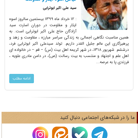
سید علی اکبر ابوترابی
: 12 خرداد ماه 1399 بیستمین سالروز اسوه
ایثار و مقاومت در دوران اسارت سید
آزادگان حاج علی اکبر ابوترابی است. به
همین مناسبت نگاهی اجمالی به زندگی سراسر مبارزه ، مقاومت و زهد و
پرهیزگاری این عالم جلیل القدر داریم. تولد سیدعلی اکبر ابوترابی فرد،
درششم شهریور 1318، در شهر کریمه اهل بیت (س) – قم – در خانواده ای
اهل علم و اجتهاد و منتسب به بیت رسالت (ص)، در دامن مادری علویه ،
فرزندی پا به عرصه...
ادامه مطلب
ا را در شبکه‌های اجتماعی دنبال کنید