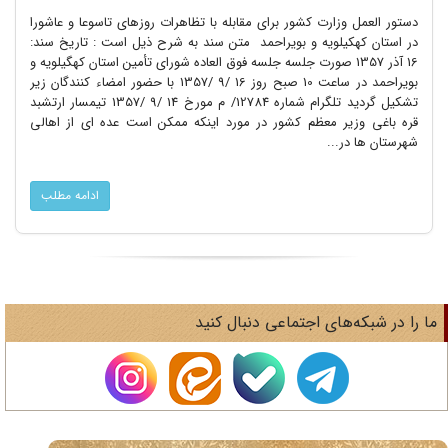
دستور العمل وزارت کشور برای مقابله با تظاهرات روزهای تاسوعا و عاشورا
در استان کهکیلویه و بویراحمد متن سند به شرح ذیل است : تاریخ سند:
16 آذر 1357 صورت جلسه جلسه فوق العاده شورای تأمین استان کهگیلویه و
بویراحمد در ساعت 10 صبح روز 16 /9 /1357 با حضور امضاء کنندگان زیر
تشکیل گردید تلگرام شماره 12784/ م مورخ 14 /9 /1357 تیمسار ارتشبد
قره باغی وزیر معظم کشور در مورد اینکه ممکن است عده ای از اهالی
شهرستان ها در...
ادامه مطلب
ا را در شبکه‌های اجتماعی دنبال کنید