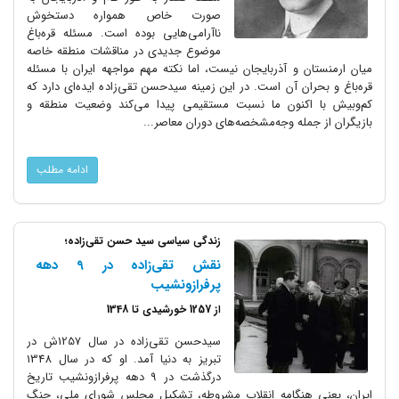
صورت خاص همواره دستخوش
ناآرامی‌هایی بوده است. مسئله قره‌‌باغ
موضوع جدیدی در مناقشات منطقه خاصه
میان ارمنستان و آذربایجان نیست، اما نکته مهم مواجهه ایران با مسئله
قره‌باغ و بحران آن است. در این زمینه سیدحسن تقی‌زاده ایده‌ای دارد که
کم‌وبیش با اکنون ما نسبت مستقیمی پیدا می‌کند وضعیت منطقه و
بازیگران از جمله وجه‌مشخصه‌های دوران معاصر...
ادامه مطلب
زندگی سیاسی سید حسن تقی‌زاده؛
نقش تقی‌زاده در 9 دهه
پرفرازونشیب
از 1257 خورشیدی تا 1348
سیدحسن تقی‌زاده در سال 1257ش در
تبریز به دنیا آمد. او که در سال 1348
درگذشت در 9 دهه پرفرازونشیب تاریخ
ایران، یعنی هنگامه انقلاب مشروطه، تشکیل مجلس شورای ملی، جنگ