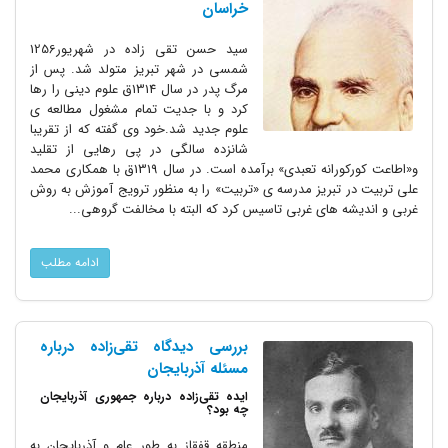
خراسان
سید حسن تقی زاده در شهریور1256
شمسی در شهر تبریز متولد شد. پس از
مرگ پدر در سال 1314ق علوم دینی را رها
کرد و با جدیت تمام مشغول مطالعه ی
علوم جدید شد.خود وی گفته که از تقریبا
شانزده سالگی در پی رهایی از تقلید
و«اطاعت کورکورانه تعبدی» برآمده است. در سال 1319ق با همکاری محمد
علی تربیت در تبریز مدرسه ی «تربیت» را به منظور ترویج آموزش به روش
غربی و اندیشه های غربی تاسیس کرد که البته با مخالفت گروهی...
ادامه مطلب
بررسی دیدگاه تقی‌زاده درباره
مسئله آذربایجان
ایده تقی‌زاده درباره جمهوری آذربایجان
چه بود؟
منطقه قفقاز به طور عام و آذربایجان به